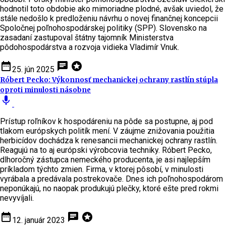
hodnotil toto obdobie ako mimoriadne plodné, avšak uviedol, že
stále nedošlo k predloženiu návrhu o novej finančnej koncepcii
Spoločnej poľnohospodárskej politiky (SPP). Slovensko na
zasadaní zastupoval štátny tajomník Ministerstva
pôdohospodárstva a rozvoja vidieka Vladimír Vnuk.
date_range
chat
stars
25. jún 2025
Róbert Pecko: Výkonnosť mechanickej ochrany rastlín stúpla
oproti minulosti násobne
mic
Prístup roľníkov k hospodáreniu na pôde sa postupne, aj pod
tlakom európskych politík mení. V záujme znižovania použitia
herbicídov dochádza k renesancii mechanickej ochrany rastlín.
Reagujú na to aj európski výrobcovia techniky. Róbert Pecko,
dlhoročný zástupca nemeckého producenta, je asi najlepším
príkladom týchto zmien. Firma, v ktorej pôsobí, v minulosti
vyrábala a predávala postrekovače. Dnes ich poľnohospodárom
neponúkajú, no naopak produkujú plečky, ktoré ešte pred rokmi
nevyvíjali.
date_range
chat
stars
12. január 2023