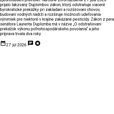
prijalo takzvaný Duplombov zákon, ktorý odstraňuje viaceré
byrokratické prekážky pri zakladaní a rozširovaní chovov,
budovaní vodných nádrží a rozširuje možnosti udeľovania
výnimiek pre niektoré v krajine zakázané pesticídy. Zákon z pera
senátora Laurenta Duplomba má v názve „O odstraňovaní
prekážok výkonu poľnohospodárskeho povolania“ a jeho
príprava trvala dva roky.
date_range
chat
stars
27. júl 2026