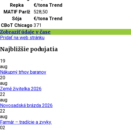
Repka
€/tona
Trend
MATIF Paríž
528,50
Sója
€/tona
Trend
CBoT Chicago
371
Zobraziť údaje v čase
Pridať na web stránku
Najbližšie podujatia
19
aug
Nákupný trhov baranov
20
aug
Země živitelka 2026
22
aug
Novosadská brázda 2026
22
aug
Farmár – tradície a zvyky.
02