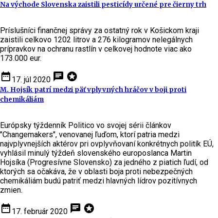
Na východe Slovenska zaistili pesticídy určené pre čierny trh
Príslušníci finančnej správy za ostatný rok v Košickom kraji
zaistili celkovo 1202 litrov a 276 kilogramov nelegálnych
prípravkov na ochranu rastlín v celkovej hodnote viac ako
173.000 eur.
date_range
chat
stars
17. júl 2020
M. Hojsík patrí medzi päť vplyvných hráčov v boji proti
chemikáliám
Európsky týždenník Politico vo svojej sérii článkov
"Changemakers", venovanej ľuďom, ktorí patria medzi
najvplyvnejších aktérov pri ovplyvňovaní konkrétnych politík EÚ,
vyhlásil minulý týždeň slovenského europoslanca Martin
Hojsíka (Progresívne Slovensko) za jedného z piatich ľudí, od
ktorých sa očakáva, že v oblasti boja proti nebezpečných
chemikáliám budú patriť medzi hlavných lídrov pozitívnych
zmien.
date_range
chat
stars
17. február 2020