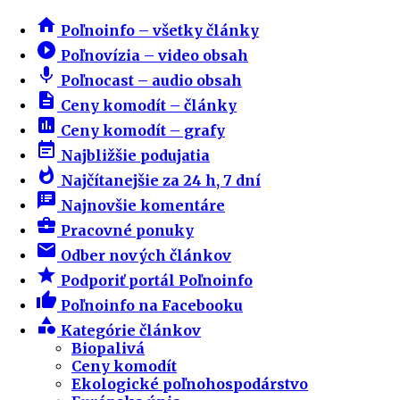
home
Poľnoinfo – všetky články
play_circle_filled
Poľnovízia – video obsah
mic
Poľnocast – audio obsah
description
Ceny komodít – články
insert_chart
Ceny komodít – grafy
event_note
Najbližšie podujatia
whatshot
Najčítanejšie za 24 h, 7 dní
speaker_notes
Najnovšie komentáre
business_center
Pracovné ponuky
email
Odber nových článkov
star
Podporiť portál Poľnoinfo
thumb_up
Poľnoinfo na Facebooku
category
Kategórie článkov
Biopalivá
Ceny komodít
Ekologické poľnohospodárstvo