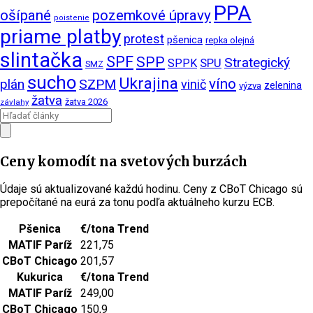
PPA
ošípané
pozemkové úpravy
poistenie
priame platby
protest
pšenica
repka olejná
slintačka
SPF
SPP
Strategický
SPPK
SPU
SMZ
sucho
Ukrajina
víno
plán
SZPM
vinič
zelenina
výzva
žatva
žatva 2026
závlahy
Ceny komodít na svetových burzách
Údaje sú aktualizované každú hodinu. Ceny z CBoT Chicago sú
prepočítané na eurá za tonu podľa aktuálneho kurzu ECB.
Pšenica
€/tona
Trend
MATIF Paríž
221,75
CBoT Chicago
201,57
Kukurica
€/tona
Trend
MATIF Paríž
249,00
CBoT Chicago
150,9