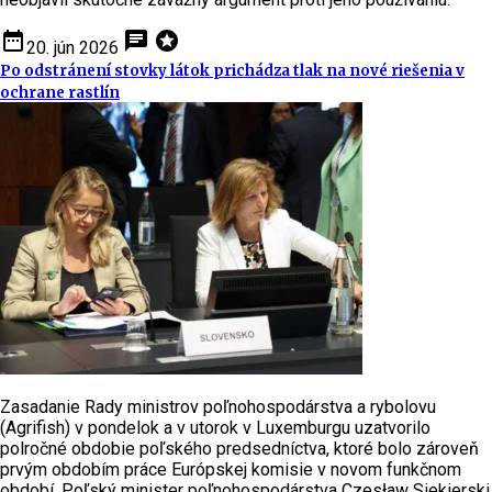
date_range
chat
stars
20. jún 2026
Po odstránení stovky látok prichádza tlak na nové riešenia v
ochrane rastlín
Zasadanie Rady ministrov poľnohospodárstva a rybolovu
(Agrifish) v pondelok a v utorok v Luxemburgu uzatvorilo
polročné obdobie poľského predsedníctva, ktoré bolo zároveň
prvým obdobím práce Európskej komisie v novom funkčnom
období. Poľský minister poľnohospodárstva Czesław Siekierski