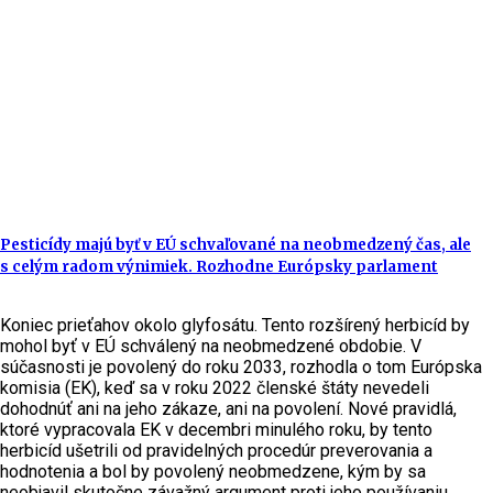
Pesticídy majú byť v EÚ schvaľované na neobmedzený čas, ale
s celým radom výnimiek. Rozhodne Európsky parlament
Koniec prieťahov okolo glyfosátu. Tento rozšírený herbicíd by
mohol byť v EÚ schválený na neobmedzené obdobie. V
súčasnosti je povolený do roku 2033, rozhodla o tom Európska
komisia (EK), keď sa v roku 2022 členské štáty nevedeli
dohodnúť ani na jeho zákaze, ani na povolení. Nové pravidlá,
ktoré vypracovala EK v decembri minulého roku, by tento
herbicíd ušetrili od pravidelných procedúr preverovania a
hodnotenia a bol by povolený neobmedzene, kým by sa
neobjavil skutočne závažný argument proti jeho používaniu.