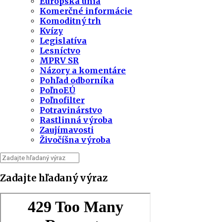
Európska únia
Komerčné informácie
Komoditný trh
Kvízy
Legislatíva
Lesníctvo
MPRV SR
Názory a komentáre
Pohľad odborníka
PoľnoEÚ
Poľnofilter
Potravinárstvo
Rastlinná výroba
Zaujímavosti
Živočíšna výroba
Zadajte hľadaný výraz