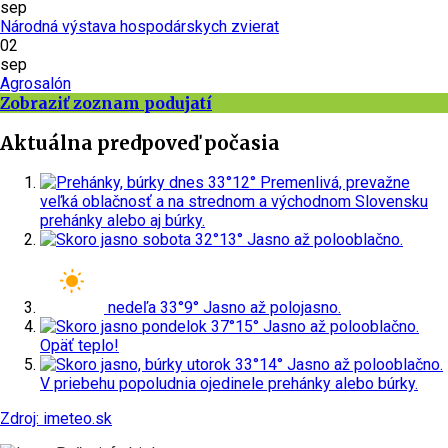
sep
Národná výstava hospodárskych zvierat
02
sep
Agrosalón
Zobraziť zoznam podujatí
Aktuálna predpoveď počasia
dnes
33°
12°
Premenlivá, prevažne
veľká oblačnosť a na strednom a východnom Slovensku
prehánky alebo aj búrky.
sobota
32°
13°
Jasno až polooblačno.
nedeľa
33°
9°
Jasno až polojasno.
pondelok
37°
15°
Jasno až polooblačno.
Opäť teplo!
utorok
33°
14°
Jasno až polooblačno.
V priebehu popoludnia ojedinele prehánky alebo búrky.
Zdroj: imeteo.sk