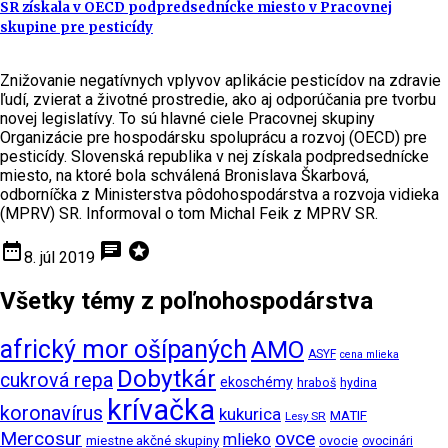
SR získala v OECD podpredsednícke miesto v Pracovnej
skupine pre pesticídy
Znižovanie negatívnych vplyvov aplikácie pesticídov na zdravie
ľudí, zvierat a životné prostredie, ako aj odporúčania pre tvorbu
novej legislatívy. To sú hlavné ciele Pracovnej skupiny
Organizácie pre hospodársku spoluprácu a rozvoj (OECD) pre
pesticídy. Slovenská republika v nej získala podpredsednícke
miesto, na ktoré bola schválená Bronislava Škarbová,
odborníčka z Ministerstva pôdohospodárstva a rozvoja vidieka
(MPRV) SR. Informoval o tom Michal Feik z MPRV SR.
date_range
chat
stars
8. júl 2019
Všetky témy z poľnohospodárstva
africký mor ošípaných
AMO
ASYF
cena mlieka
Dobytkár
cukrová repa
ekoschémy
hraboš
hydina
krívačka
koronavírus
kukurica
MATIF
Lesy SR
Mercosur
ovce
mlieko
miestne akčné skupiny
ovocie
ovocinári