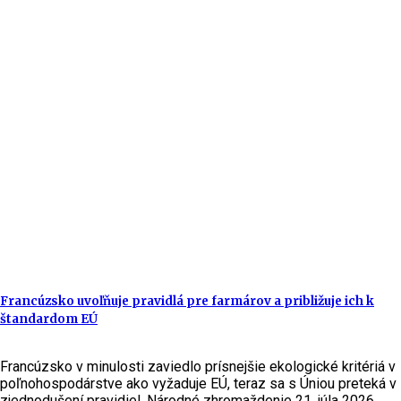
Francúzsko uvoľňuje pravidlá pre farmárov a približuje ich k
štandardom EÚ
Francúzsko v minulosti zaviedlo prísnejšie ekologické kritériá v
poľnohospodárstve ako vyžaduje EÚ, teraz sa s Úniou preteká v
zjednodušení pravidiel. Národné zhromaždenie 21. júla 2026