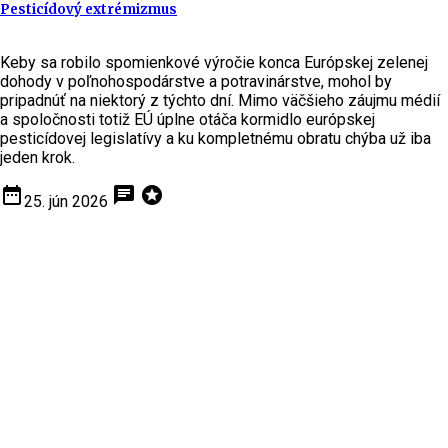
Pesticídový extrémizmus
Keby sa robilo spomienkové výročie konca Európskej zelenej
dohody v poľnohospodárstve a potravinárstve, mohol by
pripadnúť na niektorý z týchto dní. Mimo väčšieho záujmu médií
a spoločnosti totiž EÚ úplne otáča kormidlo európskej
pesticídovej legislatívy a ku kompletnému obratu chýba už iba
jeden krok.
date_range
chat
stars
25. jún 2026