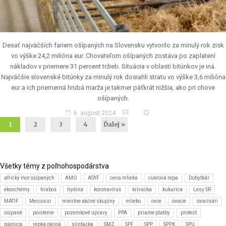
Desať najväčších fariem ošípaných na Slovensku vytvorilo za minulý rok zisk
vo výške 24,2 milióna eur. Chovateľom ošípaných zostáva po zaplatení
nákladov v priemere 31 percent tržieb. Situácia v oblasti bitúnkov je iná.
Najväčšie slovenské bitúnky za minulý rok dosiahli stratu vo výške 3,6 milióna
eur a ich priemerná hrubá marža je takmer päťkrát nižšia, ako pri chove
ošípaných.
date_range
chat
stars
6. august 2024
1
2
3
4
Ďalej »
Všetky témy z poľnohospodárstva
africký mor ošípaných
AMO
ASYF
cena mlieka
cukrová repa
Dobytkár
ekoschémy
hraboš
hydina
koronavírus
krívačka
kukurica
Lesy SR
MATIF
Mercosur
miestne akčné skupiny
mlieko
ovce
ovocie
ovocinári
ošípané
poistenie
pozemkové úpravy
PPA
priame platby
protest
pšenica
repka olejná
slintačka
SMZ
SPF
SPP
SPPK
SPU