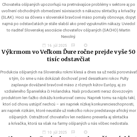
Chovatelia ošípaných upozorňujú na pretrvávajúce problémy v sektore aj po
uvoľnení obchodných obmedzení súvisiacich s nákazou slintačky a krívačky
(SLAK). Hoci sa dôvera v slovenské bravčové mäso pomaly obnovuje, dopyt
najmä po odstavčatách je stále slabší ako pred vypuknutím nákazy. Uviedol
to riaditeľ Slovenskej asociácie chovateľov ošípaných (SACHO) Martin
Nevolný.
date_range
chat
stars
16. júl 2025
Výkrmom vo Veľkom Ďure ročne prejde vyše 50
tisíc odstavčiat
Produkcia ošípaných na Slovensku rokmi klesá a dnes sa už nedá porovnávať
s tým, čo sme u nás dokázali dochovať pred desiatkami rokov. Pulty
zaplavuje dovážané bravčové mäso z rôznych kútov Európy, aj zo
vzdialeného Španielska či Holandska. Naši producenti neraz dovozovým
produktom len ťažko dokážu konkurovať cenou. Napriek tomu sa nájdu takí,
ktorí od chovu ustúpiť nechcú – ani napriek nízkej konkurencieschopnosti,
ani napriek rizikám, ktoré neustále už niekoľko rokov predstavuje africký mor
ošípaných. Ostražitosť chovateľov len nedávno preverila aj slintačka
a krívačka, ktorá sa však na farmy ošípaných u nás vôbec nedostala.
date_range
chat
stars
10. júl 2025