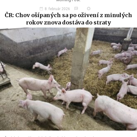
date_range
chat
stars
8. február 2026
ČR: Chov ošípaných sa po oživení z minulých
rokov znova dostáva do straty