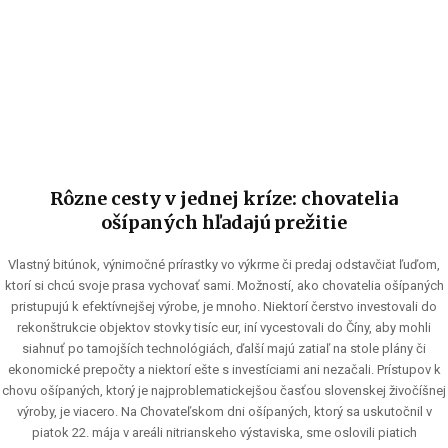
Rôzne cesty v jednej kríze: chovatelia
ošípaných hľadajú prežitie
Vlastný bitúnok, výnimočné prírastky vo výkrme či predaj odstavčiat ľuďom,
ktorí si chcú svoje prasa vychovať sami. Možností, ako chovatelia ošípaných
pristupujú k efektívnejšej výrobe, je mnoho. Niektorí čerstvo investovali do
rekonštrukcie objektov stovky tisíc eur, iní vycestovali do Číny, aby mohli
siahnuť po tamojších technológiách, ďalší majú zatiaľ na stole plány či
ekonomické prepočty a niektorí ešte s investíciami ani nezačali. Prístupov k
chovu ošípaných, ktorý je najproblematickejšou časťou slovenskej živočíšnej
výroby, je viacero. Na Chovateľskom dni ošípaných, ktorý sa uskutočnil v
piatok 22. mája v areáli nitrianskeho výstaviska, sme oslovili piatich