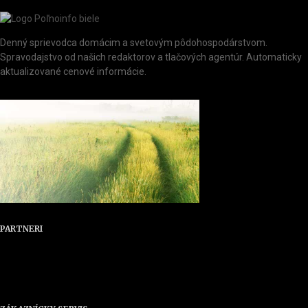
Denný sprievodca domácim a svetovým pôdohospodárstvom.
Spravodajstvo od našich redaktorov a tlačových agentúr. Automaticky
aktualizované cenové informácie.
PARTNERI