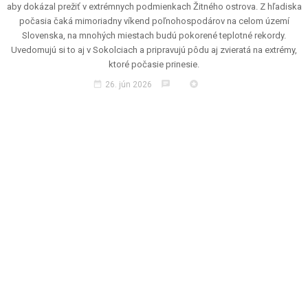
aby dokázal prežiť v extrémnych podmienkach Žitného ostrova. Z hľadiska
počasia čaká mimoriadny víkend poľnohospodárov na celom území
Slovenska, na mnohých miestach budú pokorené teplotné rekordy.
Uvedomujú si to aj v Sokolciach a pripravujú pôdu aj zvieratá na extrémy,
ktoré počasie prinesie.
date_range
chat
stars
26. jún 2026