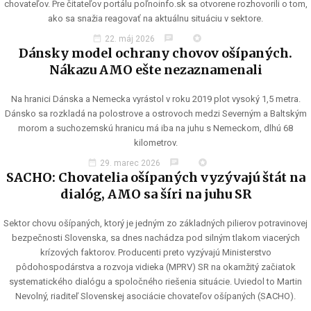
chovateľov. Pre čitateľov portálu poľnoinfo.sk sa otvorene rozhovorili o tom,
ako sa snažia reagovať na aktuálnu situáciu v sektore.
date_range
chat
stars
22. máj 2026
Dánsky model ochrany chovov ošípaných.
Nákazu AMO ešte nezaznamenali
Na hranici Dánska a Nemecka vyrástol v roku 2019 plot vysoký 1,5 metra.
Dánsko sa rozkladá na polostrove a ostrovoch medzi Severným a Baltským
morom a suchozemskú hranicu má iba na juhu s Nemeckom, dlhú 68
kilometrov.
date_range
chat
stars
29. marec 2026
SACHO: Chovatelia ošípaných vyzývajú štát na
dialóg, AMO sa šíri na juhu SR
Sektor chovu ošípaných, ktorý je jedným zo základných pilierov potravinovej
bezpečnosti Slovenska, sa dnes nachádza pod silným tlakom viacerých
krízových faktorov. Producenti preto vyzývajú Ministerstvo
pôdohospodárstva a rozvoja vidieka (MPRV) SR na okamžitý začiatok
systematického dialógu a spoločného riešenia situácie. Uviedol to Martin
Nevolný, riaditeľ Slovenskej asociácie chovateľov ošípaných (SACHO).