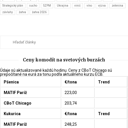
Strategický plán
sucho
SZPM
Ukrajina
vinič
víno
výzva
zelenina
závlahy
žatva
žatva 2026
Ceny komodít na svetových burzách
Údaje sú aktualizované každú hodinu. Ceny z CBoT Chicago sú
prepočítané na eurá za tonu podľa aktuálneho kurzu ECB.
Pšenica
€/tona
Trend
MATIF Paríž
223,00
CBoT Chicago
203,74
Kukurica
€/tona
Trend
MATIF Paríž
248,25