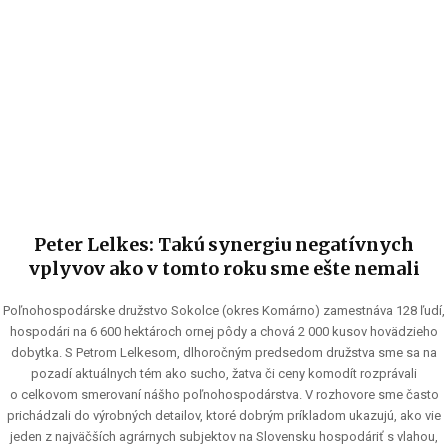
Peter Lelkes: Takú synergiu negatívnych
vplyvov ako v tomto roku sme ešte nemali
Poľnohospodárske družstvo Sokolce (okres Komárno) zamestnáva 128 ľudí,
hospodári na 6 600 hektároch ornej pôdy a chová 2 000 kusov hovädzieho
dobytka. S Petrom Lelkesom, dlhoročným predsedom družstva sme sa na
pozadí aktuálnych tém ako sucho, žatva či ceny komodít rozprávali
o celkovom smerovaní nášho poľnohospodárstva. V rozhovore sme často
prichádzali do výrobných detailov, ktoré dobrým príkladom ukazujú, ako vie
jeden z najväčších agrárnych subjektov na Slovensku hospodáriť s vlahou,