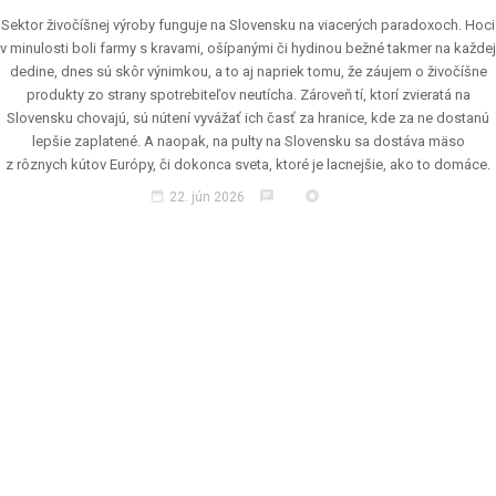
Sektor živočíšnej výroby funguje na Slovensku na viacerých paradoxoch. Hoci
v minulosti boli farmy s kravami, ošípanými či hydinou bežné takmer na každej
dedine, dnes sú skôr výnimkou, a to aj napriek tomu, že záujem o živočíšne
produkty zo strany spotrebiteľov neutícha. Zároveň tí, ktorí zvieratá na
Slovensku chovajú, sú nútení vyvážať ich časť za hranice, kde za ne dostanú
lepšie zaplatené. A naopak, na pulty na Slovensku sa dostáva mäso
z rôznych kútov Európy, či dokonca sveta, ktoré je lacnejšie, ako to domáce.
date_range
chat
stars
22. jún 2026