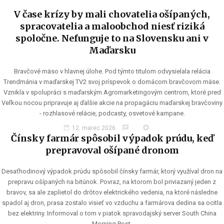
V čase krízy by mali chovatelia ošípaných,
spracovatelia a maloobchod niesť riziká
spoločne. Nefunguje to na Slovensku ani v
Maďarsku
Bravčové mäso v hlavnej úlohe. Pod týmto titulom odvysielala relácia
Trendmánia v maďarskej TV2 svoj príspevok o domácom bravčovom mäse.
Vznikla v spolupráci s maďarským Agromarketingovým centrom, ktoré pred
Veľkou nocou pripravuje aj ďalšie akcie na propagáciu maďarskej bravčoviny
- rozhlasové relácie, podcasty, osvetové kampane.
date_range
chat
stars
12. marec 2026
Čínsky farmár spôsobil výpadok prúdu, keď
prepravoval ošípané dronom
Desaťhodinový výpadok prúdu spôsobil čínsky farmár, ktorý využíval dron na
prepravu ošípaných na bitúnok. Povraz, na ktorom bol priviazaný jeden z
bravov, sa ale zaplietol do drôtov elektrického vedenia, na ktoré následne
spadol aj dron, prasa zostalo visieť vo vzduchu a farmárova dedina sa ocitla
bez elektriny. Informoval o tom v piatok spravodajský server South China
Morning Post.