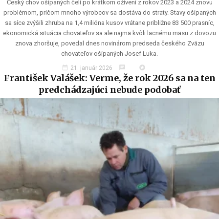
Český chov ošípaných čelí po krátkom oživení z rokov 2023 a 2024 znovu
problémom, pričom mnoho výrobcov sa dostáva do straty. Stavy ošípaných
sa síce zvýšili zhruba na 1,4 milióna kusov vrátane približne 83 500 prasníc,
ekonomická situácia chovateľov sa ale najmä kvôli lacnému mäsu z dovozu
znova zhoršuje, povedal dnes novinárom predseda českého Zväzu
chovateľov ošípaných Josef Luka.
date_range
chat
stars
21. január 2026
František Valášek: Verme, že rok 2026 sa na ten
predchádzajúci nebude podobať