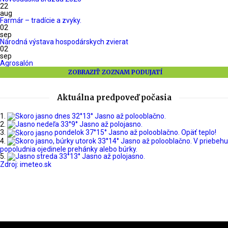
22
aug
Farmár – tradície a zvyky.
02
sep
Národná výstava hospodárskych zvierat
02
sep
Agrosalón
ZOBRAZIŤ ZOZNAM PODUJATÍ
Aktuálna predpoveď počasia
dnes
32°
13°
Jasno až polooblačno.
nedeľa
33°
9°
Jasno až polojasno.
pondelok
37°
15°
Jasno až polooblačno. Opäť teplo!
utorok
33°
14°
Jasno až polooblačno. V priebehu
popoludnia ojedinele prehánky alebo búrky.
streda
33°
13°
Jasno až polojasno.
Zdroj: imeteo.sk