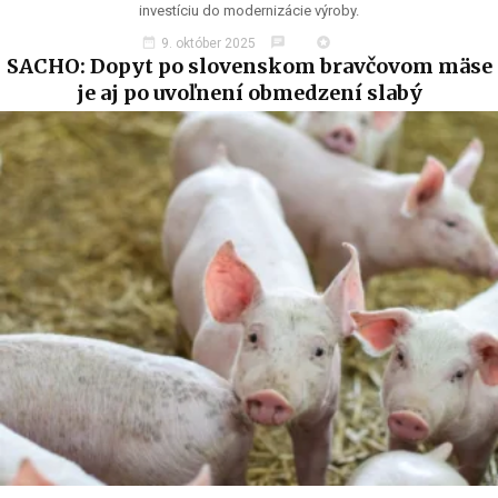
investíciu do modernizácie výroby.
date_range
chat
stars
9. október 2025
SACHO: Dopyt po slovenskom bravčovom mäse
je aj po uvoľnení obmedzení slabý