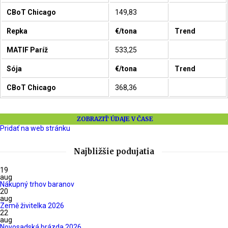
CBoT Chicago
149,83
Repka
€/tona
Trend
MATIF Paríž
533,25
Sója
€/tona
Trend
CBoT Chicago
368,36
ZOBRAZIŤ ÚDAJE V ČASE
Pridať na web stránku
Najbližšie podujatia
19
aug
Nákupný trhov baranov
20
aug
Země živitelka 2026
22
aug
Novosadská brázda 2026