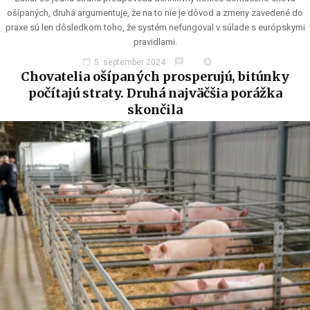
ošípaných, druhá argumentuje, že na to nie je dôvod a zmeny zavedené do
praxe sú len dôsledkom toho, že systém nefungoval v súlade s európskymi
pravidlami.
date_range
chat
stars
5. september 2024
Chovatelia ošípaných prosperujú, bitúnky
počítajú straty. Druhá najväčšia porážka
skončila