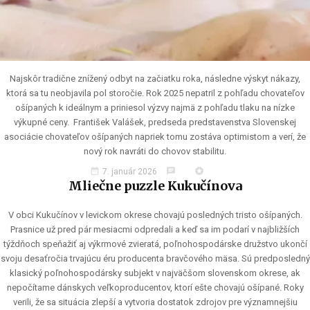
Najskôr tradične znížený odbyt na začiatku roka, následne výskyt nákazy,
ktorá sa tu neobjavila pol storočie. Rok 2025 nepatril z pohľadu chovateľov
ošípaných k ideálnym a priniesol výzvy najmä z pohľadu tlaku na nízke
výkupné ceny. František Valášek, predseda predstavenstva Slovenskej
asociácie chovateľov ošípaných napriek tomu zostáva optimistom a verí, že
nový rok navráti do chovov stabilitu.
date_range
chat
stars
7. január 2026
Mliečne puzzle Kukučínova
V obci Kukučínov v levickom okrese chovajú posledných tristo ošípaných.
Prasnice už pred pár mesiacmi odpredali a keď sa im podarí v najbližších
týždňoch speňažiť aj výkrmové zvieratá, poľnohospodárske družstvo ukončí
svoju desaťročia trvajúcu éru producenta bravčového mäsa. Sú predposledný
klasický poľnohospodársky subjekt v najväčšom slovenskom okrese, ak
nepočítame dánskych veľkoproducentov, ktorí ešte chovajú ošípané. Roky
verili, že sa situácia zlepší a vytvoria dostatok zdrojov pre významnejšiu