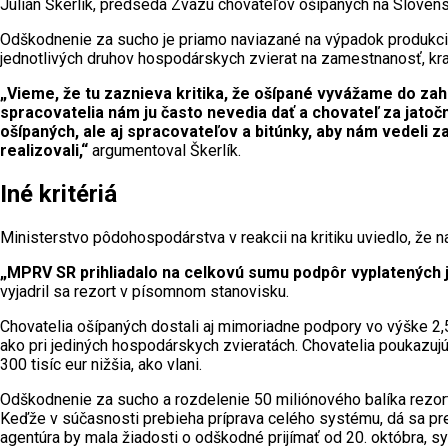
Julián Škerlík, predseda Zväzu chovateľov ošípaných na Slovens
Odškodnenie za sucho je priamo naviazané na výpadok produkc
jednotlivých druhov hospodárskych zvierat na zamestnanosť, kraj
„Vieme, že tu zaznieva kritika, že ošípané vyvážame do zah
spracovatelia nám ju často nevedia dať a chovateľ za jato
ošípaných, ale aj spracovateľov a bitúnky, aby nám vedeli za
realizovali,“
argumentoval Škerlík.
Iné kritériá
Ministerstvo pôdohospodárstva v reakcii na kritiku uviedlo, že 
„MPRV SR prihliadalo na celkovú sumu podpôr vyplatených je
vyjadril sa rezort v písomnom stanovisku.
Chovatelia ošípaných dostali aj mimoriadne podpory vo výške 2,5 
ako pri jediných hospodárskych zvieratách. Chovatelia poukazujú
300 tisíc eur nižšia, ako vlani.
Odškodnenie za sucho a rozdelenie 50 miliónového balíka rezortný
Keďže v súčasnosti prebieha príprava celého systému, dá sa pr
agentúra by mala žiadosti o odškodné prijímať od 20. októbra, 