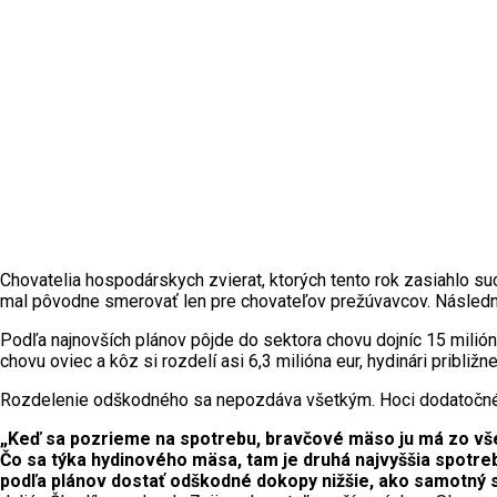
Chovatelia hospodárskych zvierat, ktorých tento rok zasiahlo suc
mal pôvodne smerovať len pre chovateľov prežúvavcov. Následne
Podľa najnovších plánov pôjde do sektora chovu dojníc 15 milión
chovu oviec a kôz si rozdelí asi 6,3 milióna eur, hydinári približn
Rozdelenie odškodného sa nepozdáva všetkým. Hoci dodatočné za
„Keď sa pozrieme na spotrebu, bravčové mäso ju má zo všet
Čo sa týka hydinového mäsa, tam je druhá najvyššia spotre
podľa plánov dostať odškodné dokopy nižšie, ako samotný s