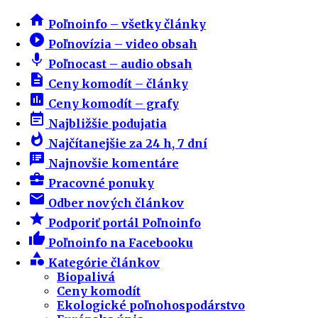
home
Poľnoinfo – všetky články
play_circle_filled
Poľnovízia – video obsah
mic
Poľnocast – audio obsah
description
Ceny komodít – články
insert_chart
Ceny komodít – grafy
event_note
Najbližšie podujatia
whatshot
Najčítanejšie za 24 h, 7 dní
speaker_notes
Najnovšie komentáre
business_center
Pracovné ponuky
email
Odber nových článkov
star
Podporiť portál Poľnoinfo
thumb_up
Poľnoinfo na Facebooku
category
Kategórie článkov
Biopalivá
Ceny komodít
Ekologické poľnohospodárstvo