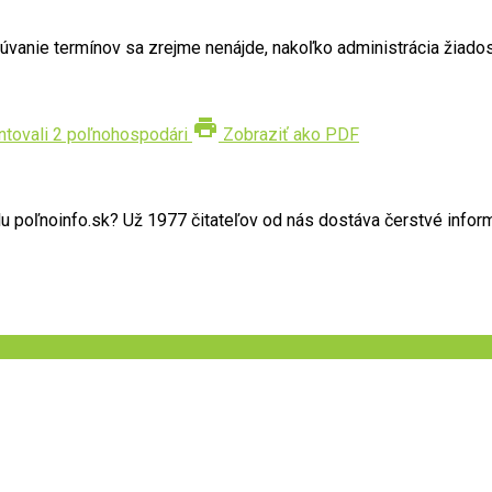
úvanie termínov sa zrejme nenájde, nakoľko administrácia žiados
print
tovali 2 poľnohospodári
Zobraziť ako PDF
poľnoinfo.sk? Už 1977 čitateľov od nás dostáva čerstvé informác