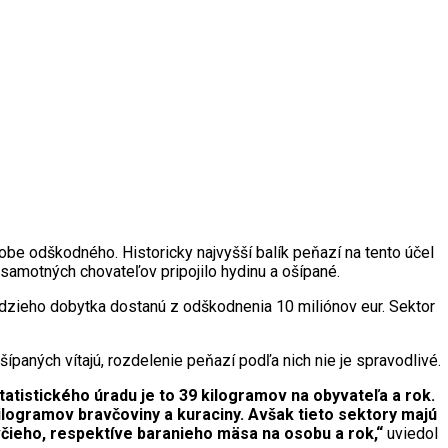
obe odškodného. Historicky najvyšší balík peňazí na tento účel
samotných chovateľov pripojilo hydinu a ošípané.
vädzieho dobytka dostanú z odškodnenia 10 miliónov eur. Sektor
ných vítajú, rozdelenie peňazí podľa nich nie je spravodlivé.
tistického úradu je to 39 kilogramov na obyvateľa a rok.
ilogramov bravčoviny a kuraciny. Avšak tieto sektory majú
včieho, respektíve baranieho mäsa na osobu a rok,“
uviedol