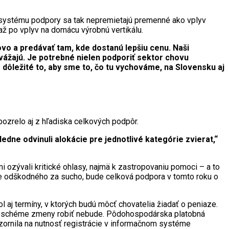
systému podpory sa tak nepremietajú premenné ako vplyv
až po vplyv na domácu výrobnú vertikálu.
ovo a predávať tam, kde dostanú lepšiu cenu. Naši
vážajú. Je potrebné nielen podporiť sektor chovu
je dôležité to, aby sme to, čo tu vychováme, na Slovensku aj
pozrelo aj z hľadiska celkových podpôr.
dne odvinuli alokácie pre jednotlivé kategórie zvierat,“
mi ozývali kritické ohlasy, najmä k zastropovaniu pomoci – a to
tane odškodného za sucho, bude celková podpora v tomto roku o
l aj termíny, v ktorých budú môcť chovatelia žiadať o peniaze.
o na schéme zmeny robiť nebude. Pôdohospodárska platobná
ozornila na nutnosť registrácie v informačnom systéme