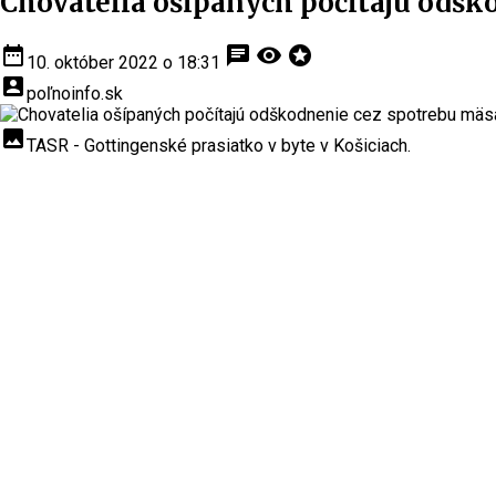
Chovatelia ošípaných počítajú odšk
date_range
chat
visibility
stars
10. október 2022 o 18:31
account_box
poľnoinfo.sk
insert_photo
TASR - Gottingenské prasiatko v byte v Košiciach.