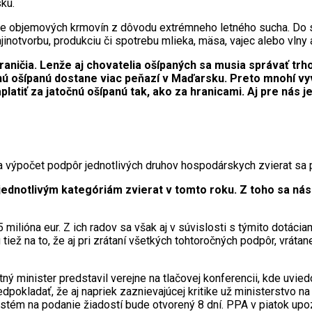
ku.
ie objemových krmovín z dôvodu extrémneho letného sucha. Do 
inotvorbu, produkciu či spotrebu mlieka, mäsa, vajec alebo vlny 
raničia. Lenže aj chovatelia ošípaných sa musia správať trh
čnú ošípanú dostane viac peňazí v Maďarsku. Preto mnohí vy
platiť za jatočnú ošípanú tak, ako za hranicami. Aj pre nás 
na výpočet podpôr jednotlivých druhov hospodárskych zvierat sa 
dnotlivým kategóriám zvierat v tomto roku. Z toho sa násle
milióna eur. Z ich radov sa však aj v súvislosti s týmito dotácia
 tiež na to, že aj pri zrátaní všetkých tohtoročných podpôr, vrá
 minister predstavil verejne na tlačovej konferencii, kde uviedo
edpokladať, že aj napriek zaznievajúcej kritike už ministerstv
systém na podanie žiadostí bude otvorený 8 dní. PPA v piatok up