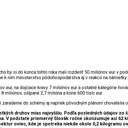
ho by si do konca tohto roka mali rozdeliť 50 miliónov eur v pod
 k nim ministerstvo pôdohospodárstva aj v reakcii na námietky 
ov eur, na dojčiace kravy 7 miliónov eur a ostatné kategórie ho
e 8 miliónov, ošípané 2,7 milióna a kone 600 tisíc eur.
radenie do schémy aj napriek pôvodným plánom chovatelia ošípa
kých druhov mias najvyššiu. Podľa posledných údajov zo šta
ba. V podstate priemerný Slovák ročne skonzumuje asi 62 k
ektor oviec, kde je spotreba niekde okolo 0,2 kilogramu o