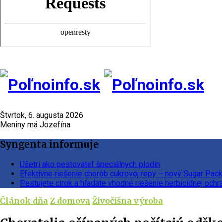
Štvrtok, 6. augusta 2026
Meniny má Jozefína
Syngenta informuje
Ušetri ako pestovateľ špeciálnych plodín
Efektívne riešenie chorôb cukrovej repy – nový Sugar Pac
Pestujete cirok a hľadáte vhodné riešenie herbicídnej ochr
Článok dňa
Z domova
Živočíšna výroba