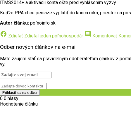
ITMS2014+ a aktivácii konta ešte pred vyhlásením výzvy.
Keďže PPA chce peniaze vyplatiť do konca roka, priestor na pos
Autor článku:
poľnoinfo.sk
facebook
comment
Zdieľať
Zdieľal jeden poľnohospodár
Komentovať
Komen
Odber nových článkov na e-mail
Máte záujem stať sa pravidelným odoberateľom článkov z portálu 
vy.
0
0
hlasy
Hodnotenie článku