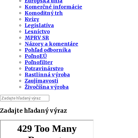
Európska únia
Komerčné informácie
Komoditný trh
Kvízy
Legislatíva
Lesníctvo
MPRV SR
Názory a komentáre
Pohľad odborníka
PoľnoEÚ
Poľnofilter
Potravinárstvo
Rastlinná výroba
Zaujímavosti
Živočíšna výroba
Zadajte hľadaný výraz