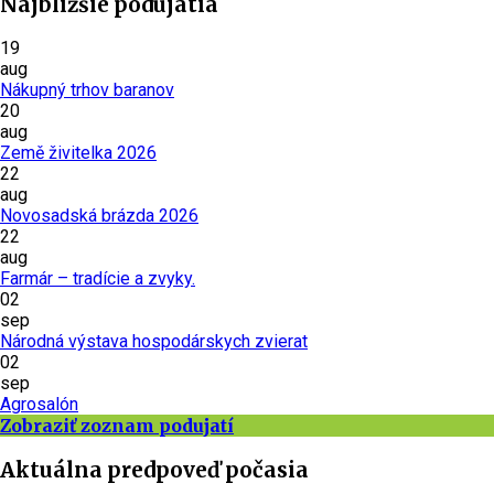
Najbližšie podujatia
19
aug
Nákupný trhov baranov
20
aug
Země živitelka 2026
22
aug
Novosadská brázda 2026
22
aug
Farmár – tradície a zvyky.
02
sep
Národná výstava hospodárskych zvierat
02
sep
Agrosalón
Zobraziť zoznam podujatí
Aktuálna predpoveď počasia