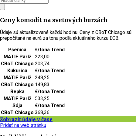
Ceny komodít na svetových burzách
Údaje sú aktualizované každú hodinu. Ceny z CBoT Chicago sú
prepočítané na eurá za tonu podľa aktuálneho kurzu ECB.
Pšenica
€/tona
Trend
MATIF Paríž
223,00
CBoT Chicago
203,74
Kukurica
€/tona
Trend
MATIF Paríž
248,25
CBoT Chicago
149,83
Repka
€/tona
Trend
MATIF Paríž
533,25
Sója
€/tona
Trend
CBoT Chicago
368,36
Zobraziť údaje v čase
Pridať na web stránku