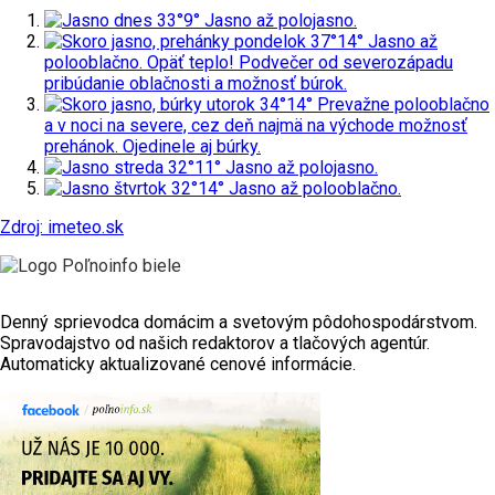
dnes
33°
9°
Jasno až polojasno.
pondelok
37°
14°
Jasno až
polooblačno. Opäť teplo! Podvečer od severozápadu
pribúdanie oblačnosti a možnosť búrok.
utorok
34°
14°
Prevažne polooblačno
a v noci na severe, cez deň najmä na východe možnosť
prehánok. Ojedinele aj búrky.
streda
32°
11°
Jasno až polojasno.
štvrtok
32°
14°
Jasno až polooblačno.
Zdroj: imeteo.sk
Denný sprievodca domácim a svetovým pôdohospodárstvom.
Spravodajstvo od našich redaktorov a tlačových agentúr.
Automaticky aktualizované cenové informácie.