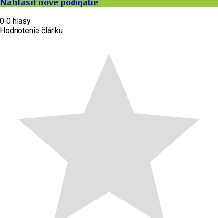
Nahlásiť nové podujatie
0
0
hlasy
Hodnotenie článku