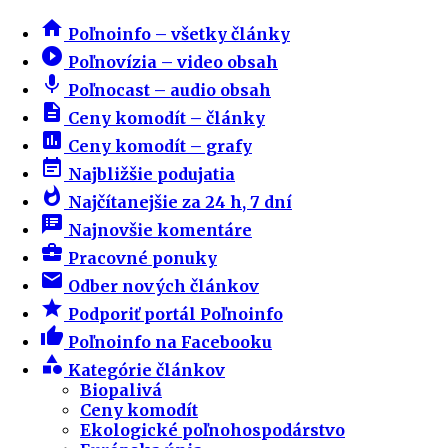
home
Poľnoinfo – všetky články
play_circle_filled
Poľnovízia – video obsah
mic
Poľnocast – audio obsah
description
Ceny komodít – články
insert_chart
Ceny komodít – grafy
event_note
Najbližšie podujatia
whatshot
Najčítanejšie za 24 h, 7 dní
speaker_notes
Najnovšie komentáre
business_center
Pracovné ponuky
email
Odber nových článkov
star
Podporiť portál Poľnoinfo
thumb_up
Poľnoinfo na Facebooku
category
Kategórie článkov
Biopalivá
Ceny komodít
Ekologické poľnohospodárstvo