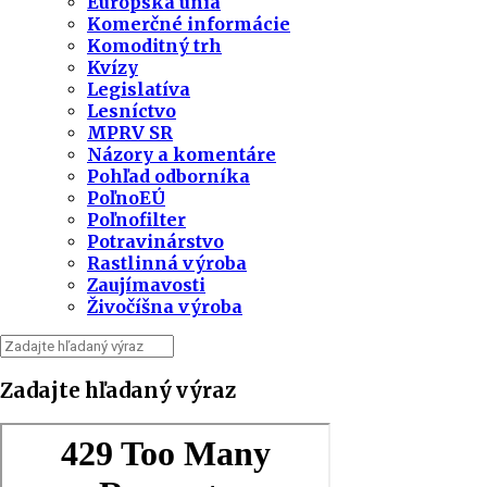
Európska únia
Komerčné informácie
Komoditný trh
Kvízy
Legislatíva
Lesníctvo
MPRV SR
Názory a komentáre
Pohľad odborníka
PoľnoEÚ
Poľnofilter
Potravinárstvo
Rastlinná výroba
Zaujímavosti
Živočíšna výroba
Zadajte hľadaný výraz