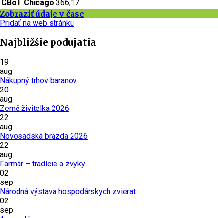
CBoT Chicago
366,17
Zobraziť údaje v čase
Pridať na web stránku
Najbližšie podujatia
19
aug
Nákupný trhov baranov
20
aug
Země živitelka 2026
22
aug
Novosadská brázda 2026
22
aug
Farmár – tradície a zvyky.
02
sep
Národná výstava hospodárskych zvierat
02
sep