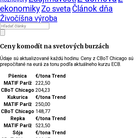
ekonomiky
Článok dňa
Zo sveta
Živočíšna výroba
Ceny komodít na svetových burzách
Údaje sú aktualizované každú hodinu. Ceny z CBoT Chicago sú
prepočítané na eurá za tonu podľa aktuálneho kurzu ECB.
Pšenica
€/tona
Trend
MATIF Paríž
222,50
CBoT Chicago
204,23
Kukurica
€/tona
Trend
MATIF Paríž
250,00
CBoT Chicago
148,77
Repka
€/tona
Trend
MATIF Paríž
523,50
Sója
€/tona
Trend