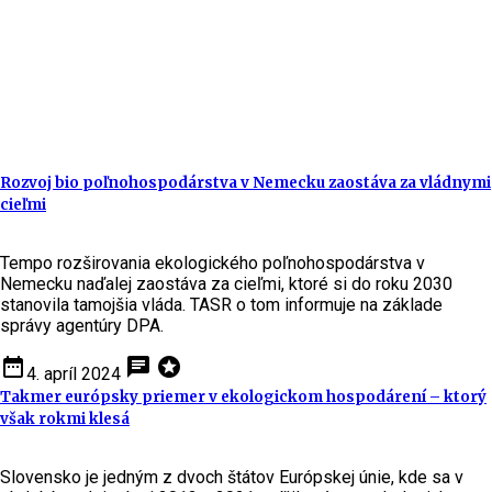
Rozvoj bio poľnohospodárstva v Nemecku zaostáva za vládnymi
cieľmi
Tempo rozširovania ekologického poľnohospodárstva v
Nemecku naďalej zaostáva za cieľmi, ktoré si do roku 2030
stanovila tamojšia vláda. TASR o tom informuje na základe
správy agentúry DPA.
date_range
chat
stars
4. apríl 2024
Takmer európsky priemer v ekologickom hospodárení – ktorý
však rokmi klesá
Slovensko je jedným z dvoch štátov Európskej únie, kde sa v