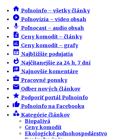
home
Poľnoinfo – všetky články
play_circle_filled
Poľnovízia – video obsah
mic
Poľnocast – audio obsah
description
Ceny komodít – články
insert_chart
Ceny komodít – grafy
event_note
Najbližšie podujatia
whatshot
Najčítanejšie za 24 h, 7 dní
speaker_notes
Najnovšie komentáre
business_center
Pracovné ponuky
email
Odber nových článkov
star
Podporiť portál Poľnoinfo
thumb_up
Poľnoinfo na Facebooku
category
Kategórie článkov
Biopalivá
Ceny komodít
Ekologické poľnohospodárstvo