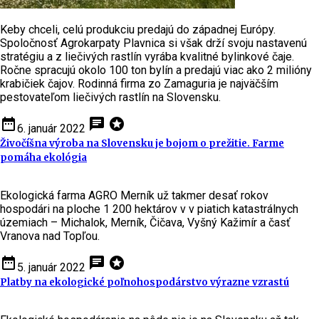
Keby chceli, celú produkciu predajú do západnej Európy.
Spoločnosť Agrokarpaty Plavnica si však drží svoju nastavenú
stratégiu a z liečivých rastlín vyrába kvalitné bylinkové čaje.
Ročne spracujú okolo 100 ton bylín a predajú viac ako 2 milióny
krabičiek čajov. Rodinná firma zo Zamaguria je najväčším
pestovateľom liečivých rastlín na Slovensku.
date_range
chat
stars
6. január 2022
Živočíšna výroba na Slovensku je bojom o prežitie. Farme
pomáha ekológia
Ekologická farma AGRO Merník už takmer desať rokov
hospodári na ploche 1 200 hektárov v v piatich katastrálnych
územiach – Michalok, Merník, Čičava, Vyšný Kažimír a časť
Vranova nad Topľou.
date_range
chat
stars
5. január 2022
Platby na ekologické poľnohospodárstvo výrazne vzrastú