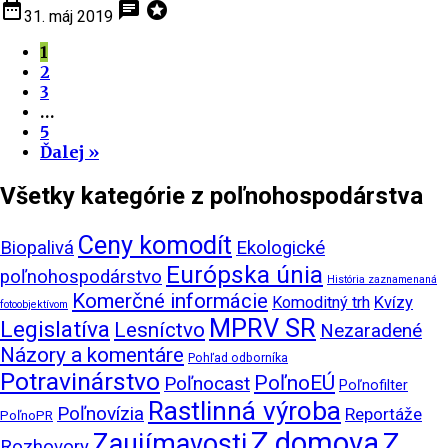
date_range
chat
stars
31. máj 2019
1
2
3
…
5
Ďalej »
Všetky kategórie z poľnohospodárstva
Ceny komodít
Biopalivá
Ekologické
Európska únia
poľnohospodárstvo
História zaznamenaná
Komerčné informácie
Komoditný trh
Kvízy
fotoobjektívom
MPRV SR
Legislatíva
Lesníctvo
Nezaradené
Názory a komentáre
Pohľad odborníka
Potravinárstvo
PoľnoEÚ
Poľnocast
Poľnofilter
Rastlinná výroba
Poľnovízia
Reportáže
PoľnoPR
Z domova
Zaujímavosti
Z
Rozhovory