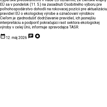
EÚ sa v pondelok (11. 5.) na zasadnutí Osobitného výboru pre
poľnohospodárstvo dohodli na rokovacej pozícii pre aktualizáciu
pravidiel EÚ o ekologickej výrobe a označovaní výrobkov.
Cieľom je zjednodušiť dodržiavanie pravidiel, ich jasnejšiu
interpretáciu a podporiť pokračujúci rast sektora ekologickej
výroby v celej Únii, informuje spravodajca TASR.
date_range
chat
stars
12. máj 2026