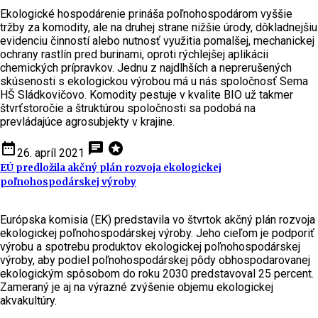
Ekologické hospodárenie prináša poľnohospodárom vyššie
tržby za komodity, ale na druhej strane nižšie úrody, dôkladnejšiu
evidenciu činností alebo nutnosť využitia pomalšej, mechanickej
ochrany rastlín pred burinami, oproti rýchlejšej aplikácii
chemických prípravkov. Jednu z najdlhších a neprerušených
skúsenosti s ekologickou výrobou má u nás spoločnosť Sema
HŠ Sládkovičovo. Komodity pestuje v kvalite BIO už takmer
štvrťstoročie a štruktúrou spoločnosti sa podobá na
prevládajúce agrosubjekty v krajine.
date_range
chat
stars
26. apríl 2021
EÚ predložila akčný plán rozvoja ekologickej
poľnohospodárskej výroby
Európska komisia (EK) predstavila vo štvrtok akčný plán rozvoja
ekologickej poľnohospodárskej výroby. Jeho cieľom je podporiť
výrobu a spotrebu produktov ekologickej poľnohospodárskej
výroby, aby podiel poľnohospodárskej pôdy obhospodarovanej
ekologickým spôsobom do roku 2030 predstavoval 25 percent.
Zameraný je aj na výrazné zvýšenie objemu ekologickej
akvakultúry.