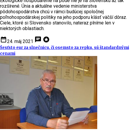
Ekologické hospodárenie na pôde nie je na Slovensku až tak
rozšírené. Únia a aktuálne vedenie ministerstva
pôdohospodárstva chcú v rámci budúcej spoločnej
poľnohospodárskej politiky na jeho podporu klásť väčší dôraz.
Ciele, ktoré si Slovensko stanovilo, nateraz plníme len v
niektorých oblastiach.
date_range
chat
stars
24. máj 2021
Šesťsto eur za slnečnicu, či osemsto za repku, sú štandardnými
cenami