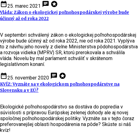
date_range
chat
stars
25. marec 2021
Vláda: Zákon o ekologickej poľnohospodárskej výrobe bude
účinný až od roka 2022
V septembri schválený zákon o ekologickej poľnohospodárskej
výrobe bude účinný až od roka 2022, nie od roka 2021. Vyplýva
to z návrhu jeho novely z dielne Ministerstva pôdohospodárstva
a rozvoja vidieka (MPRV) SR, ktorú prerokovala a schválila
vláda. Novelu by mal parlament schváliť v skrátenom
legislatívnom konaní.
date_range
chat
stars
25. november 2020
KVÍZ: Vyznáte sa v ekologickom poľnohospodárstve na
Slovensku a v EÚ?
Ekologické poľnohospodárstvo sa dostáva do popredia v
súvislosti s prípravou Európskej zelenej dohody ale aj novej
spoločnej poľnohospodárskej politiky. Vyznáte sa v tejto čoraz
preferovanejšej oblasti hospodárenia na pôde? Skúste si náš
kvíz!