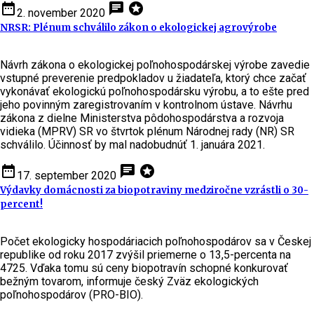
date_range
chat
stars
2. november 2020
NRSR: Plénum schválilo zákon o ekologickej agrovýrobe
Návrh zákona o ekologickej poľnohospodárskej výrobe zavedie
vstupné preverenie predpokladov u žiadateľa, ktorý chce začať
vykonávať ekologickú poľnohospodársku výrobu, a to ešte pred
jeho povinným zaregistrovaním v kontrolnom ústave. Návrhu
zákona z dielne Ministerstva pôdohospodárstva a rozvoja
vidieka (MPRV) SR vo štvrtok plénum Národnej rady (NR) SR
schválilo. Účinnosť by mal nadobudnúť 1. januára 2021.
date_range
chat
stars
17. september 2020
Výdavky domácnosti za biopotraviny medziročne vzrástli o 30-
percent!
Počet ekologicky hospodáriacich poľnohospodárov sa v Českej
republike od roku 2017 zvýšil priemerne o 13,5-percenta na
4725. Vďaka tomu sú ceny biopotravín schopné konkurovať
bežným tovarom, informuje český Zväz ekologických
poľnohospodárov (PRO-BIO).