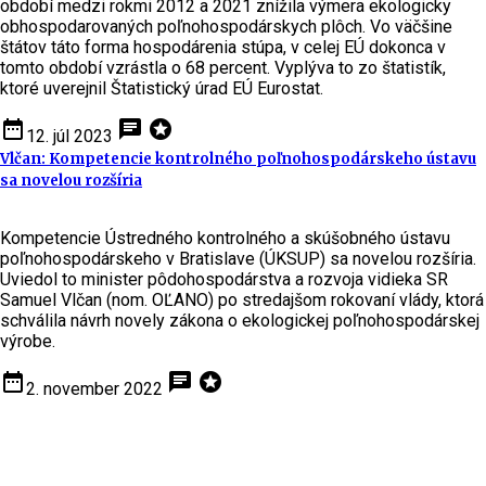
období medzi rokmi 2012 a 2021 znížila výmera ekologicky
obhospodarovaných poľnohospodárskych plôch. Vo väčšine
štátov táto forma hospodárenia stúpa, v celej EÚ dokonca v
tomto období vzrástla o 68 percent. Vyplýva to zo štatistík,
ktoré uverejnil Štatistický úrad EÚ Eurostat.
date_range
chat
stars
12. júl 2023
Vlčan: Kompetencie kontrolného poľnohospodárskeho ústavu
sa novelou rozšíria
Kompetencie Ústredného kontrolného a skúšobného ústavu
poľnohospodárskeho v Bratislave (ÚKSUP) sa novelou rozšíria.
Uviedol to minister pôdohospodárstva a rozvoja vidieka SR
Samuel Vlčan (nom. OĽANO) po stredajšom rokovaní vlády, ktorá
schválila návrh novely zákona o ekologickej poľnohospodárskej
výrobe.
date_range
chat
stars
2. november 2022