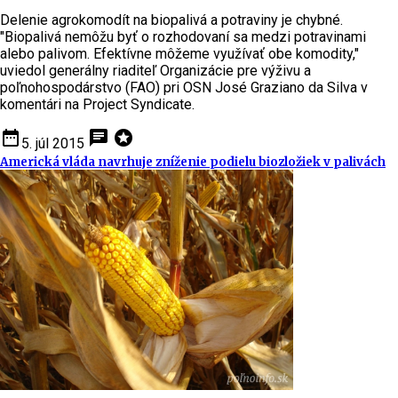
Delenie agrokomodít na biopalivá a potraviny je chybné.
"Biopalivá nemôžu byť o rozhodovaní sa medzi potravinami
alebo palivom. Efektívne môžeme využívať obe komodity,"
uviedol generálny riaditeľ Organizácie pre výživu a
poľnohospodárstvo (FAO) pri OSN José Graziano da Silva v
komentári na Project Syndicate.
date_range
chat
stars
5. júl 2015
Americká vláda navrhuje zníženie podielu biozložiek v palivách