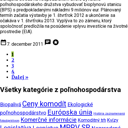
poľnohospodárskeho družstva vybudovať bioplynovú stanicu
(BPS) s predpokladanými nákladmi 9 miliónov eur. Plánovaný
termín začatia výstavby je 1. štvrťrok 2012 a ukončenie sa
očakáva v 1. štvrťroku 2013. Vyplýva to zo zámeru, ktorý
spoločnosť predložila na posúdenie vplyvu investície na životné
prostredie (EIA).
date_range
chat
stars
7. december 2011
1
2
3
4
Ďalej »
Všetky kategórie z poľnohospodárstva
Ceny komodít
Biopalivá
Ekologické
Európska únia
poľnohospodárstvo
História zaznamenaná
Komerčné informácie
Komoditný trh
Kvízy
fotoobjektívom
MPRV SR
Legislatíva
Lesníctvo