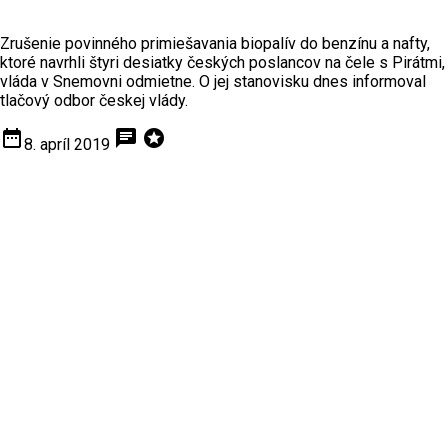
Zrušenie povinného primiešavania biopalív do benzínu a nafty,
ktoré navrhli štyri desiatky českých poslancov na čele s Pirátmi,
vláda v Snemovni odmietne. O jej stanovisku dnes informoval
tlačový odbor českej vlády.
date_range
chat
stars
8. apríl 2019