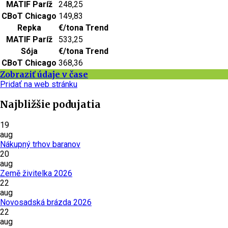
MATIF Paríž
248,25
CBoT Chicago
149,83
Repka
€/tona
Trend
MATIF Paríž
533,25
Sója
€/tona
Trend
CBoT Chicago
368,36
Zobraziť údaje v čase
Pridať na web stránku
Najbližšie podujatia
19
aug
Nákupný trhov baranov
20
aug
Země živitelka 2026
22
aug
Novosadská brázda 2026
22
aug