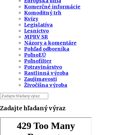
Európska únia
Komerčné informácie
Komoditný trh
Kvízy
Legislatíva
Lesníctvo
MPRV SR
Názory a komentáre
Pohľad odborníka
PoľnoEÚ
Poľnofilter
Potravinárstvo
Rastlinná výroba
Zaujímavosti
Živočíšna výroba
Zadajte hľadaný výraz