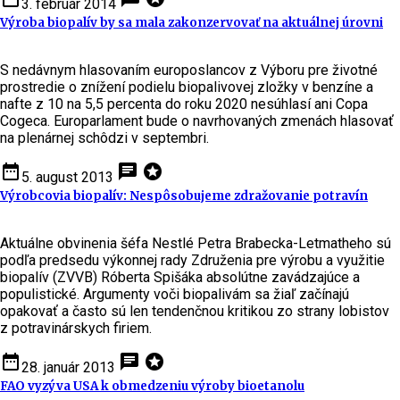
3. február 2014
Výroba biopalív by sa mala zakonzervovať na aktuálnej úrovni
S nedávnym hlasovaním europoslancov z Výboru pre životné
prostredie o znížení podielu biopalivovej zložky v benzíne a
nafte z 10 na 5,5 percenta do roku 2020 nesúhlasí ani Copa
Cogeca. Europarlament bude o navrhovaných zmenách hlasovať
na plenárnej schôdzi v septembri.
date_range
chat
stars
5. august 2013
Výrobcovia biopalív: Nespôsobujeme zdražovanie potravín
Aktuálne obvinenia šéfa Nestlé Petra Brabecka-Letmatheho sú
podľa predsedu výkonnej rady Združenia pre výrobu a využitie
biopalív (ZVVB) Róberta Spišáka absolútne zavádzajúce a
populistické. Argumenty voči biopalivám sa žiaľ začínajú
opakovať a často sú len tendenčnou kritikou zo strany lobistov
z potravinárskych firiem.
date_range
chat
stars
28. január 2013
FAO vyzýva USA k obmedzeniu výroby bioetanolu