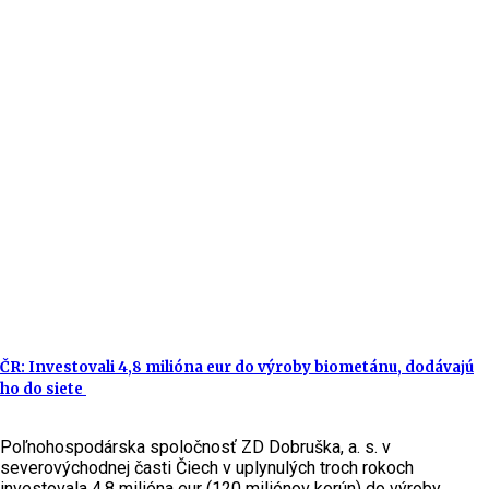
ČR: Investovali 4,8 milióna eur do výroby biometánu, dodávajú
ho do siete
Poľnohospodárska spoločnosť ZD Dobruška, a. s. v
severovýchodnej časti Čiech v uplynulých troch rokoch
investovala 4,8 milióna eur (120 miliónov korún) do výroby