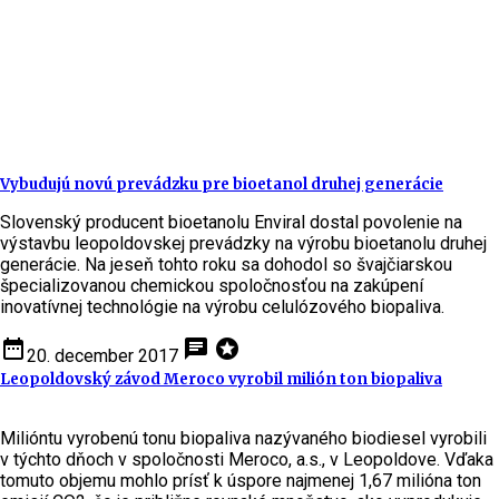
Vybudujú novú prevádzku pre bioetanol druhej generácie
Slovenský producent bioetanolu Enviral dostal povolenie na
výstavbu leopoldovskej prevádzky na výrobu bioetanolu druhej
generácie. Na jeseň tohto roku sa dohodol so švajčiarskou
špecializovanou chemickou spoločnosťou na zakúpení
inovatívnej technológie na výrobu celulózového biopaliva.
date_range
chat
stars
20. december 2017
Leopoldovský závod Meroco vyrobil milión ton biopaliva
Milióntu vyrobenú tonu biopaliva nazývaného biodiesel vyrobili
v týchto dňoch v spoločnosti Meroco, a.s., v Leopoldove. Vďaka
tomuto objemu mohlo prísť k úspore najmenej 1,67 milióna ton