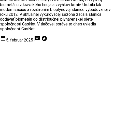
biometánu z kravského hnoja a zvyškov krmív. Urobila tak
modernizáciou a rozšírením bioplynovej stanice vybudovanej v
roku 2012. V aktuálnej vykurovacej sezóne začala stanica
dodávať biometán do distribučnej plynárenskej siete
spoločnosti GasNet. V tlačovej správe to dnes uviedla
spoločnosť GasNet.
date_range
chat
stars
5. február 2025