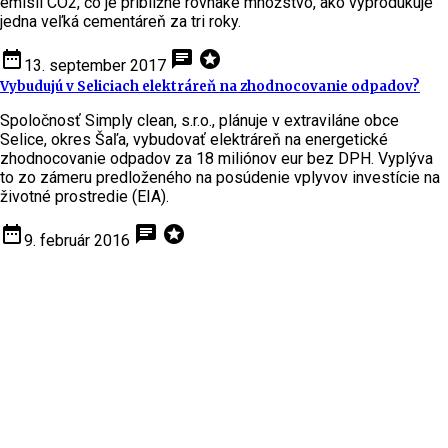
emisií CO2, čo je približne rovnaké množstvo, ako vyprodukuje
jedna veľká cementáreň za tri roky.
date_range
chat
stars
13. september 2017
Vybudujú v Seliciach elektráreň na zhodnocovanie odpadov?
Spoločnosť Simply clean, s.r.o., plánuje v extraviláne obce
Selice, okres Šaľa, vybudovať elektráreň na energetické
zhodnocovanie odpadov za 18 miliónov eur bez DPH. Vyplýva
to zo zámeru predloženého na posúdenie vplyvov investície na
životné prostredie (EIA).
date_range
chat
stars
9. február 2016