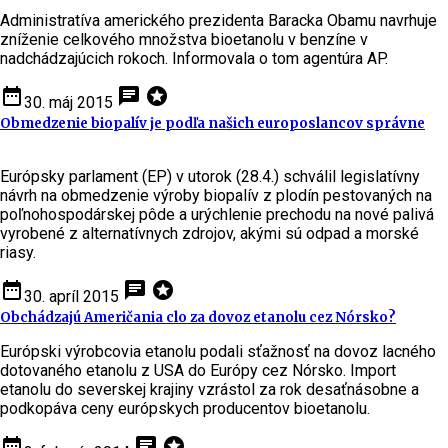
Administratíva amerického prezidenta Baracka Obamu navrhuje
zníženie celkového množstva bioetanolu v benzíne v
nadchádzajúcich rokoch. Informovala o tom agentúra AP.
date_range
chat
stars
30. máj 2015
Obmedzenie biopalív je podľa našich europoslancov správne
Európsky parlament (EP) v utorok (28.4.) schválil legislatívny
návrh na obmedzenie výroby biopalív z plodín pestovaných na
poľnohospodárskej pôde a urýchlenie prechodu na nové palivá
vyrobené z alternatívnych zdrojov, akými sú odpad a morské
riasy.
date_range
chat
stars
30. apríl 2015
Obchádzajú Američania clo za dovoz etanolu cez Nórsko?
Európski výrobcovia etanolu podali sťažnosť na dovoz lacného
dotovaného etanolu z USA do Európy cez Nórsko. Import
etanolu do severskej krajiny vzrástol za rok desaťnásobne a
podkopáva ceny európskych producentov bioetanolu.
date_range
chat
stars