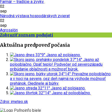
Farmár – tradície a zvyky.
02
sep
Národná výstava hospodárskych zvierat
02
sep
Agrosalón
Zobraziť zoznam podujatí
Aktuálna predpoveď počasia
dnes
33°
9°
Jasno až polojasno.
pondelok
37°
14°
Jasno až
polooblačno. Opäť teplo! Podvečer od severozápadu
pribúdanie oblačnosti a možnosť búrok.
utorok
34°
14°
Prevažne polooblačno
a v noci na severe, cez deň najmä na východe možnosť
prehánok. Ojedinele aj búrky.
streda
32°
11°
Jasno až polojasno.
štvrtok
32°
14°
Jasno až polooblačno.
Zdroj: imeteo.sk