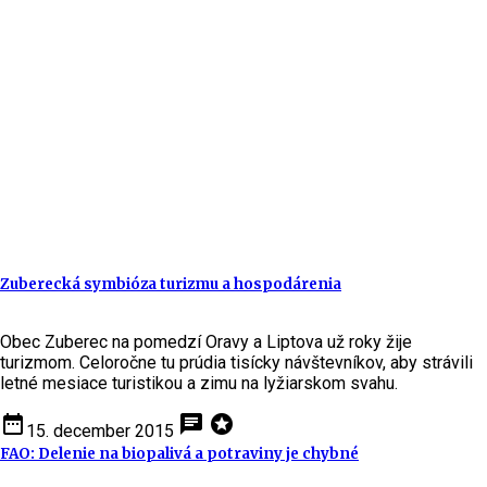
Zuberecká symbióza turizmu a hospodárenia
Obec Zuberec na pomedzí Oravy a Liptova už roky žije
turizmom. Celoročne tu prúdia tisícky návštevníkov, aby strávili
letné mesiace turistikou a zimu na lyžiarskom svahu.
date_range
chat
stars
15. december 2015
FAO: Delenie na biopalivá a potraviny je chybné