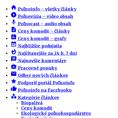
home
Poľnoinfo – všetky články
play_circle_filled
Poľnovízia – video obsah
mic
Poľnocast – audio obsah
description
Ceny komodít – články
insert_chart
Ceny komodít – grafy
event_note
Najbližšie podujatia
whatshot
Najčítanejšie za 24 h, 7 dní
speaker_notes
Najnovšie komentáre
business_center
Pracovné ponuky
email
Odber nových článkov
star
Podporiť portál Poľnoinfo
thumb_up
Poľnoinfo na Facebooku
category
Kategórie článkov
Biopalivá
Ceny komodít
Ekologické poľnohospodárstvo