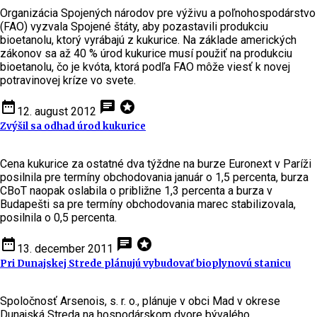
Organizácia Spojených národov pre výživu a poľnohospodárstvo
(FAO) vyzvala Spojené štáty, aby pozastavili produkciu
bioetanolu, ktorý vyrábajú z kukurice. Na základe amerických
zákonov sa až 40 % úrod kukurice musí použiť na produkciu
bioetanolu, čo je kvóta, ktorá podľa FAO môže viesť k novej
potravinovej kríze vo svete.
date_range
chat
stars
12. august 2012
Zvýšil sa odhad úrod kukurice
Cena kukurice za ostatné dva týždne na burze Euronext v Paríži
posilnila pre termíny obchodovania január o 1,5 percenta, burza
CBoT naopak oslabila o približne 1,3 percenta a burza v
Budapešti sa pre termíny obchodovania marec stabilizovala,
posilnila o 0,5 percenta.
date_range
chat
stars
13. december 2011
Pri Dunajskej Strede plánujú vybudovať bioplynovú stanicu
Spoločnosť Arsenois, s. r. o., plánuje v obci Mad v okrese
Dunajská Streda na hospodárskom dvore bývalého