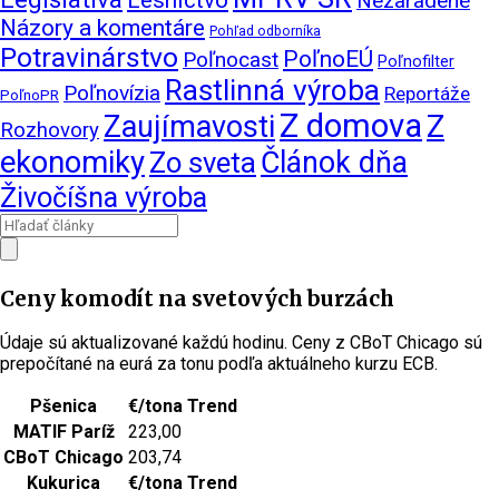
Nezaradené
Názory a komentáre
Pohľad odborníka
Potravinárstvo
PoľnoEÚ
Poľnocast
Poľnofilter
Rastlinná výroba
Poľnovízia
Reportáže
PoľnoPR
Z domova
Zaujímavosti
Z
Rozhovory
ekonomiky
Článok dňa
Zo sveta
Živočíšna výroba
Ceny komodít na svetových burzách
Údaje sú aktualizované každú hodinu. Ceny z CBoT Chicago sú
prepočítané na eurá za tonu podľa aktuálneho kurzu ECB.
Pšenica
€/tona
Trend
MATIF Paríž
223,00
CBoT Chicago
203,74
Kukurica
€/tona
Trend