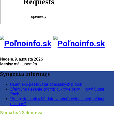
Nedeľa, 9. augusta 2026
Meniny má Ľubomíra
Syngenta informuje
Ušetri ako pestovateľ špeciálnych plodín
Efektívne riešenie chorôb cukrovej repy – nový Sugar
Pack
Pestujete cirok a hľadáte vhodné riešenie herbicídnej
ochrany?
Biopalivá
Z domova