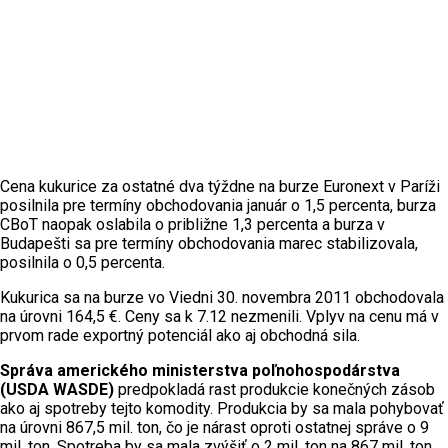
Cena kukurice za ostatné dva týždne na burze Euronext v Paríži
posilnila pre termíny obchodovania január o 1,5 percenta, burza
CBoT naopak oslabila o približne 1,3 percenta a burza v
Budapešti sa pre termíny obchodovania marec stabilizovala,
posilnila o 0,5 percenta.
Kukurica sa na burze vo Viedni 30. novembra 2011 obchodovala
na úrovni 164,5 €. Ceny sa k 7.12 nezmenili. Vplyv na cenu má v
prvom rade exportný potenciál ako aj obchodná sila.
Správa amerického ministerstva poľnohospodárstva
(USDA WASDE)
predpokladá rast produkcie konečných zásob
ako aj spotreby tejto komodity. Produkcia by sa mala pohybovať
na úrovni 867,5 mil. ton, čo je nárast oproti ostatnej správe o 9
mil. ton. Spotreba by sa mala zvýšiť o 2 mil. ton na 867 mil. ton.