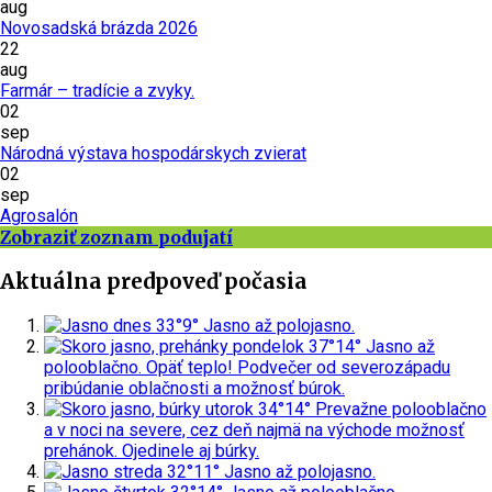
aug
Novosadská brázda 2026
22
aug
Farmár – tradície a zvyky.
02
sep
Národná výstava hospodárskych zvierat
02
sep
Agrosalón
Zobraziť zoznam podujatí
Aktuálna predpoveď počasia
dnes
33°
9°
Jasno až polojasno.
pondelok
37°
14°
Jasno až
polooblačno. Opäť teplo! Podvečer od severozápadu
pribúdanie oblačnosti a možnosť búrok.
utorok
34°
14°
Prevažne polooblačno
a v noci na severe, cez deň najmä na východe možnosť
prehánok. Ojedinele aj búrky.
streda
32°
11°
Jasno až polojasno.