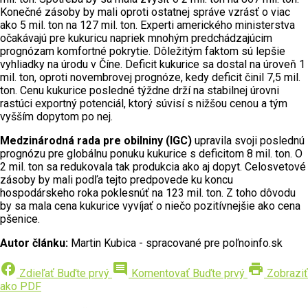
Konečné zásoby by mali oproti ostatnej správe vzrásť o viac
ako 5 mil. ton na 127 mil. ton. Experti amerického ministerstva
očakávajú pre kukuricu napriek mnohým predchádzajúcim
prognózam komfortné pokrytie. Dôležitým faktom sú lepšie
vyhliadky na úrodu v Číne. Deficit kukurice sa dostal na úroveň 1
mil. ton, oproti novembrovej prognóze, kedy deficit činil 7,5 mil.
ton. Cenu kukurice posledné týždne drží na stabilnej úrovni
rastúci exportný potenciál, ktorý súvisí s nižšou cenou a tým
vyšším dopytom po nej.
Medzinárodná rada pre obilniny (IGC)
upravila svoji poslednú
prognózu pre globálnu ponuku kukurice s deficitom 8 mil. ton. O
2 mil. ton sa redukovala tak produkcia ako aj dopyt. Celosvetové
zásoby by mali podľa tejto predpovede ku koncu
hospodárskeho roka poklesnúť na 123 mil. ton. Z toho dôvodu
by sa mala cena kukurice vyvíjať o niečo pozitívnejšie ako cena
pšenice.
Autor článku:
Martin Kubica - spracované pre poľnoinfo.sk
facebook
comment
print
Zdieľať
Buďte prvý
Komentovať
Buďte prvý
Zobraziť
ako PDF