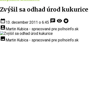
Zvýšil sa odhad úrod kukurice
date_range
chat
visibility
stars
13. december 2011 o 6:45
account_box
Martin Kubica - spracované pre poľnoinfo.sk
insert_photo
Martin Kubica - spracované pre poľnoinfo.sk