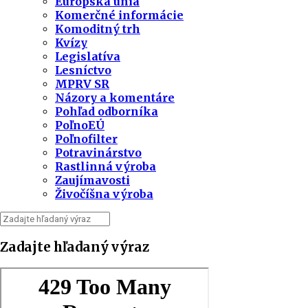
Európska únia
Komerčné informácie
Komoditný trh
Kvízy
Legislatíva
Lesníctvo
MPRV SR
Názory a komentáre
Pohľad odborníka
PoľnoEÚ
Poľnofilter
Potravinárstvo
Rastlinná výroba
Zaujímavosti
Živočíšna výroba
Zadajte hľadaný výraz