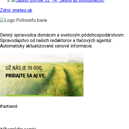
štvrtok
32°
14°
Jasno až polooblačno.
Zdroj: imeteo.sk
Denný sprievodca domácim a svetovým pôdohospodárstvom.
Spravodajstvo od našich redaktorov a tlačových agentúr.
Automaticky aktualizované cenové informácie.
Partneri