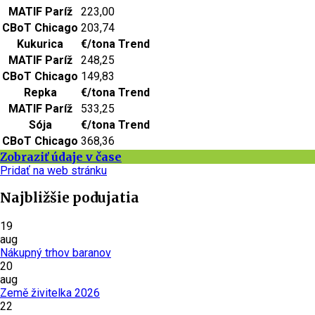
MATIF Paríž
223,00
CBoT Chicago
203,74
Kukurica
€/tona
Trend
MATIF Paríž
248,25
CBoT Chicago
149,83
Repka
€/tona
Trend
MATIF Paríž
533,25
Sója
€/tona
Trend
CBoT Chicago
368,36
Zobraziť údaje v čase
Pridať na web stránku
Najbližšie podujatia
19
aug
Nákupný trhov baranov
20
aug
Země živitelka 2026
22