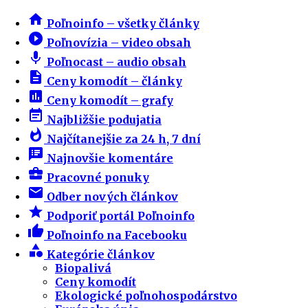
home
Poľnoinfo – všetky články
play_circle_filled
Poľnovízia – video obsah
mic
Poľnocast – audio obsah
description
Ceny komodít – články
insert_chart
Ceny komodít – grafy
event_note
Najbližšie podujatia
whatshot
Najčítanejšie za 24 h, 7 dní
speaker_notes
Najnovšie komentáre
business_center
Pracovné ponuky
email
Odber nových článkov
star
Podporiť portál Poľnoinfo
thumb_up
Poľnoinfo na Facebooku
category
Kategórie článkov
Biopalivá
Ceny komodít
Ekologické poľnohospodárstvo