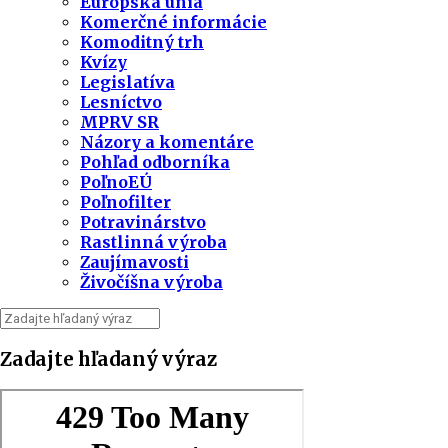
Európska únia
Komerčné informácie
Komoditný trh
Kvízy
Legislatíva
Lesníctvo
MPRV SR
Názory a komentáre
Pohľad odborníka
PoľnoEÚ
Poľnofilter
Potravinárstvo
Rastlinná výroba
Zaujímavosti
Živočíšna výroba
Zadajte hľadaný výraz