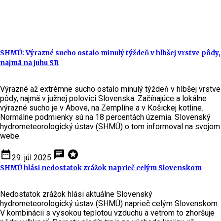
SHMÚ: Výrazné sucho ostalo minulý týždeň v hlbšej vrstve pôdy,
najmä na juhu SR
Výrazné až extrémne sucho ostalo minulý týždeň v hlbšej vrstve
pôdy, najmä v južnej polovici Slovenska. Začínajúce a lokálne
výrazné sucho je v Above, na Zemplíne a v Košickej kotline.
Normálne podmienky sú na 18 percentách územia. Slovenský
hydrometeorologický ústav (SHMÚ) o tom informoval na svojom
webe.
date_range
chat
stars
29. júl 2025
SHMÚ hlási nedostatok zrážok naprieč celým Slovenskom
Nedostatok zrážok hlási aktuálne Slovenský
hydrometeorologický ústav (SHMÚ) naprieč celým Slovenskom.
V kombinácii s vysokou teplotou vzduchu a vetrom to zhoršuje