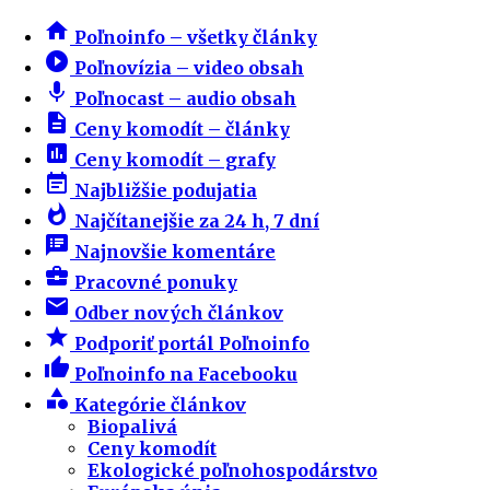
home
Poľnoinfo – všetky články
play_circle_filled
Poľnovízia – video obsah
mic
Poľnocast – audio obsah
description
Ceny komodít – články
insert_chart
Ceny komodít – grafy
event_note
Najbližšie podujatia
whatshot
Najčítanejšie za 24 h, 7 dní
speaker_notes
Najnovšie komentáre
business_center
Pracovné ponuky
email
Odber nových článkov
star
Podporiť portál Poľnoinfo
thumb_up
Poľnoinfo na Facebooku
category
Kategórie článkov
Biopalivá
Ceny komodít
Ekologické poľnohospodárstvo