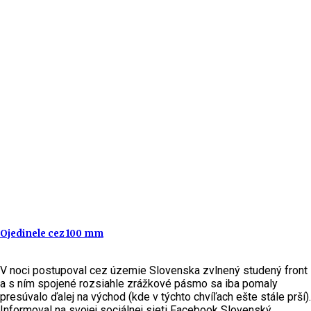
Ojedinele cez 100 mm
V noci postupoval cez územie Slovenska zvlnený studený front
a s ním spojené rozsiahle zrážkové pásmo sa iba pomaly
presúvalo ďalej na východ (kde v týchto chvíľach ešte stále prší).
Informoval na svojej sociálnej sieti Facebook Slovenský