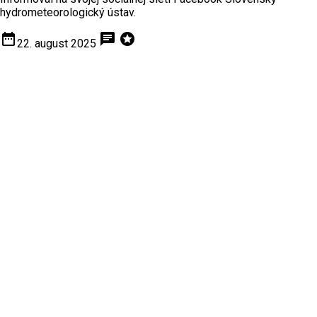
hydrometeorologický ústav.
date_range
chat
stars
22. august 2025