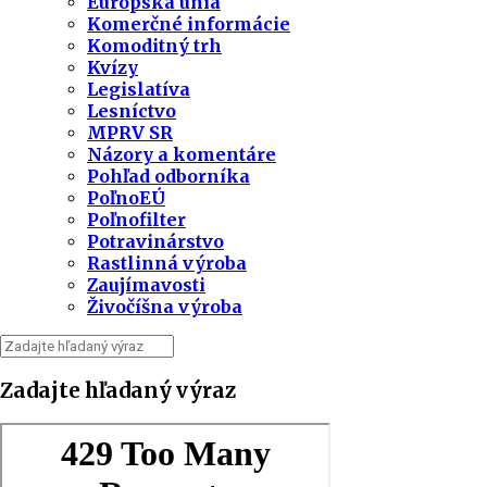
Európska únia
Komerčné informácie
Komoditný trh
Kvízy
Legislatíva
Lesníctvo
MPRV SR
Názory a komentáre
Pohľad odborníka
PoľnoEÚ
Poľnofilter
Potravinárstvo
Rastlinná výroba
Zaujímavosti
Živočíšna výroba
Zadajte hľadaný výraz