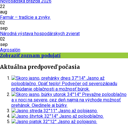
Novosadská brázda 2026
22
aug
Farmár – tradície a zvyky.
02
sep
Národná výstava hospodárskych zvierat
02
sep
Agrosalón
Zobraziť zoznam podujatí
Aktuálna predpoveď počasia
dnes
37°
14°
Jasno až
polooblačno. Opäť teplo! Podvečer od severozápadu
pribúdanie oblačnosti a možnosť búrok.
utorok
34°
14°
Prevažne polooblačno
a v noci na severe, cez deň najmä na východe možnosť
prehánok. Ojedinele aj búrky.
streda
32°
11°
Jasno až polojasno.
štvrtok
32°
14°
Jasno až polooblačno.
piatok
32°
12°
Jasno až polojasno.