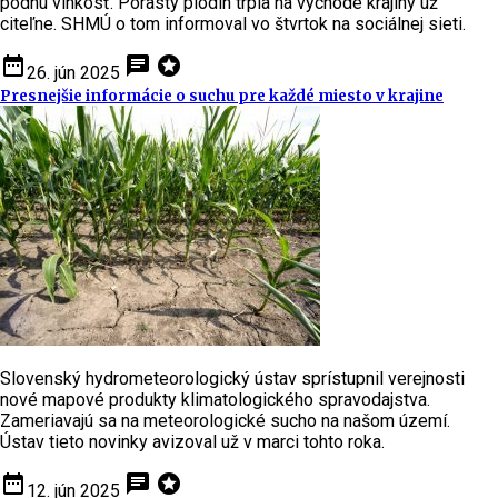
pôdnu vlhkosť. Porasty plodín trpia na východe krajiny už
citeľne. SHMÚ o tom informoval vo štvrtok na sociálnej sieti.
date_range
chat
stars
26. jún 2025
Presnejšie informácie o suchu pre každé miesto v krajine
Slovenský hydrometeorologický ústav sprístupnil verejnosti
nové mapové produkty klimatologického spravodajstva.
Zameriavajú sa na meteorologické sucho na našom území.
Ústav tieto novinky avizoval už v marci tohto roka.
date_range
chat
stars
12. jún 2025