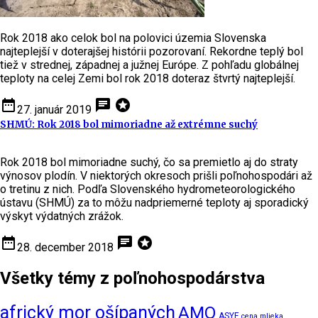
Rok 2018 ako celok bol na polovici územia Slovenska
najteplejší v doterajšej histórii pozorovaní. Rekordne teplý bol
tiež v strednej, západnej a južnej Európe. Z pohľadu globálnej
teploty na celej Zemi bol rok 2018 doteraz štvrtý najteplejší.
date_range
chat
stars
27. január 2019
SHMÚ: Rok 2018 bol mimoriadne až extrémne suchý
Rok 2018 bol mimoriadne suchý, čo sa premietlo aj do straty
výnosov plodín. V niektorých okresoch prišli poľnohospodári až
o tretinu z nich. Podľa Slovenského hydrometeorologického
ústavu (SHMÚ) za to môžu nadpriemerné teploty aj sporadický
výskyt výdatných zrážok.
date_range
chat
stars
28. december 2018
Všetky témy z poľnohospodárstva
africký mor ošípaných
AMO
ASYF
cena mlieka