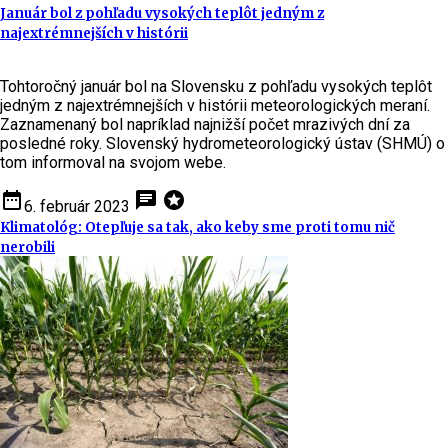
Január bol z pohľadu vysokých teplôt jedným z
najextrémnejších v histórii
Tohtoročný január bol na Slovensku z pohľadu vysokých teplôt
jedným z najextrémnejších v histórii meteorologických meraní.
Zaznamenaný bol napríklad najnižší počet mrazivých dní za
posledné roky. Slovenský hydrometeorologický ústav (SHMÚ) o
tom informoval na svojom webe.
date_range
chat
stars
6. február 2023
Klimatológ: Otepľuje sa tak, ako keby sme proti tomu nič
nerobili