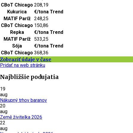
CBoT Chicago
208,19
Kukurica
€/tona
Trend
MATIF Paríž
248,25
CBoT Chicago
150,86
Repka
€/tona
Trend
MATIF Paríž
533,25
Sója
€/tona
Trend
CBoT Chicago
368,36
Zobraziť údaje v čase
Pridať na web stránku
Najbližšie podujatia
19
aug
Nákupný trhov baranov
20
aug
Země živitelka 2026
22
aug