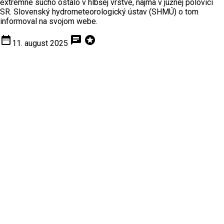
extrémne sucho ostalo v hlbšej vrstve, najmä v južnej polovici
SR. Slovenský hydrometeorologický ústav (SHMÚ) o tom
informoval na svojom webe.
date_range
chat
stars
11. august 2025