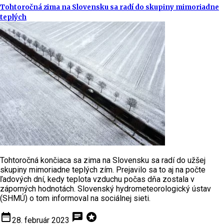
Tohtoročná zima na Slovensku sa radí do skupiny mimoriadne
teplých
Tohtoročná končiaca sa zima na Slovensku sa radí do užšej
skupiny mimoriadne teplých zím. Prejavilo sa to aj na počte
ľadových dní, kedy teplota vzduchu počas dňa zostala v
záporných hodnotách. Slovenský hydrometeorologický ústav
(SHMÚ) o tom informoval na sociálnej sieti.
date_range
chat
stars
28. február 2023