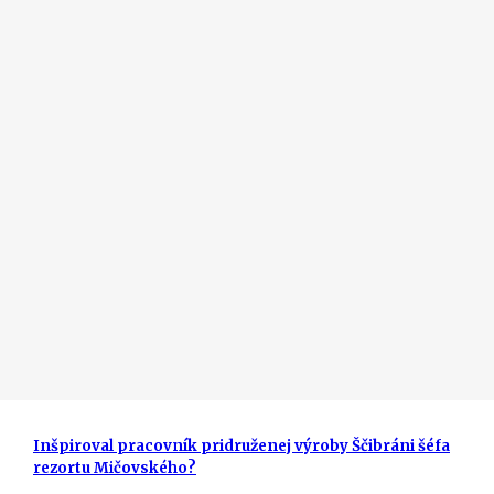
Inšpiroval pracovník pridruženej výroby Ščibráni šéfa
rezortu Mičovského?