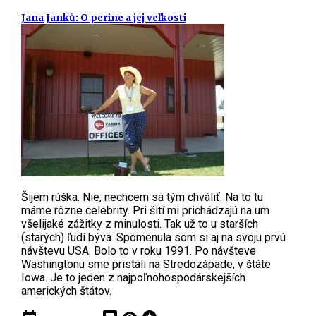
Jana Janků: O perine a jej veľkosti
Šijem rúška. Nie, nechcem sa tým chváliť. Na to tu
máme rôzne celebrity. Pri šití mi prichádzajú na um
všelijaké zážitky z minulosti. Tak už to u starších
(starých) ľudí býva. Spomenula som si aj na svoju prvú
návštevu USA. Bolo to v roku 1991. Po návšteve
Washingtonu sme pristáli na Stredozápade, v štáte
Iowa. Je to jeden z najpoľnohospodárskejších
amerických štátov.