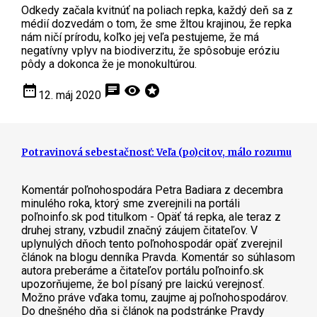
Odkedy začala kvitnúť na poliach repka, každý deň sa z
médií dozvedám o tom, že sme žltou krajinou, že repka
nám ničí prírodu, koľko jej veľa pestujeme, že má
negatívny vplyv na biodiverzitu, že spôsobuje eróziu
pôdy a dokonca že je monokultúrou.
date_range
chat
visibility
stars
12. máj 2020
Potravinová sebestačnosť: Veľa (po)citov, málo rozumu
Komentár poľnohospodára Petra Badiara z decembra
minulého roka, ktorý sme zverejnili na portáli
poľnoinfo.sk pod titulkom - Opäť tá repka, ale teraz z
druhej strany, vzbudil značný záujem čitateľov. V
uplynulých dňoch tento poľnohospodár opäť zverejnil
článok na blogu denníka Pravda. Komentár so súhlasom
autora preberáme a čitateľov portálu poľnoinfo.sk
upozorňujeme, že bol písaný pre laickú verejnosť.
Možno práve vďaka tomu, zaujme aj poľnohospodárov.
Do dnešného dňa si článok na podstránke Pravdy