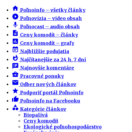
home
Poľnoinfo – všetky články
play_circle_filled
Poľnovízia – video obsah
mic
Poľnocast – audio obsah
description
Ceny komodít – články
insert_chart
Ceny komodít – grafy
event_note
Najbližšie podujatia
whatshot
Najčítanejšie za 24 h, 7 dní
speaker_notes
Najnovšie komentáre
business_center
Pracovné ponuky
email
Odber nových článkov
star
Podporiť portál Poľnoinfo
thumb_up
Poľnoinfo na Facebooku
category
Kategórie článkov
Biopalivá
Ceny komodít
Ekologické poľnohospodárstvo