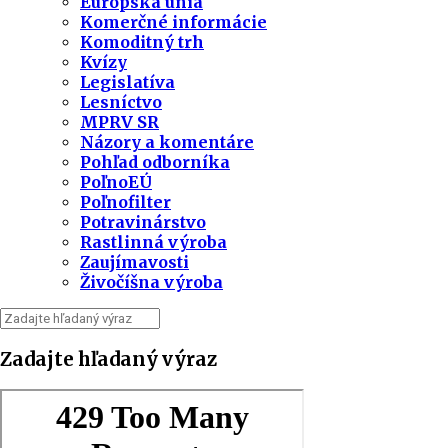
Európska únia
Komerčné informácie
Komoditný trh
Kvízy
Legislatíva
Lesníctvo
MPRV SR
Názory a komentáre
Pohľad odborníka
PoľnoEÚ
Poľnofilter
Potravinárstvo
Rastlinná výroba
Zaujímavosti
Živočíšna výroba
Zadajte hľadaný výraz