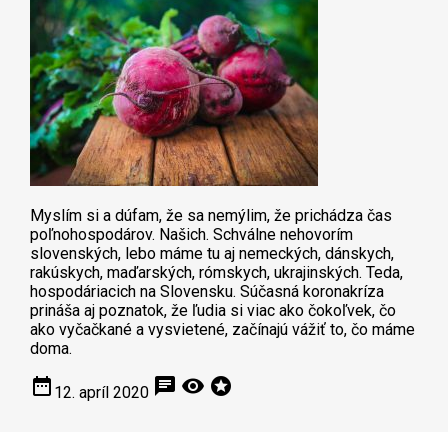
Myslím si a dúfam, že sa nemýlim, že prichádza čas
poľnohospodárov. Našich. Schválne nehovorím
slovenských, lebo máme tu aj nemeckých, dánskych,
rakúskych, maďarských, rómskych, ukrajinských. Teda,
hospodáriacich na Slovensku. Súčasná koronakríza
prináša aj poznatok, že ľudia si viac ako čokoľvek, čo
ako vyčačkané a vysvietené, začínajú vážiť to, čo máme
doma.
date_range
chat
visibility
stars
12. apríl 2020