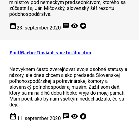
ministrov pod nemeckým predsedníctvom, ktorého sa
zúčastnil aj Ján Mičovský, slovenský šéf rezortu
pôdohospodárstva.
date_range
chat
visibility
stars
23. september 2020
Emil Macho: Dosiahli sme totálne dno
Nezvyknem často zverejňovať svoje osobné statusy a
názory, ale dnes chcem a ako predseda Slovenskej
poľnohospodárskej a potravinárskej komory a
slovenský poľnohospodár aj musím. Zažil som deň,
ktorý sa mi na dlhú dobu hlboko vryje do mojej pamäti.
Mám pocit, ako by nám všetkým nedochádzalo, čo sa
deje.
date_range
chat
visibility
stars
11. september 2020