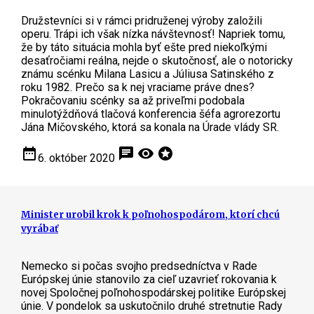
Družstevníci si v rámci pridruženej výroby založili
operu. Trápi ich však nízka návštevnosť! Napriek tomu,
že by táto situácia mohla byť ešte pred niekoľkými
desaťročiami reálna, nejde o skutočnosť, ale o notoricky
známu scénku Milana Lasicu a Júliusa Satinského z
roku 1982. Prečo sa k nej vraciame práve dnes?
Pokračovaniu scénky sa až priveľmi podobala
minulotýždňová tlačová konferencia šéfa agrorezortu
Jána Mičovského, ktorá sa konala na Úrade vlády SR.
date_range
chat
visibility
stars
6. október 2020
Minister urobil krok k poľnohospodárom, ktorí chcú
vyrábať
Nemecko si počas svojho predsedníctva v Rade
Európskej únie stanovilo za cieľ uzavrieť rokovania k
novej Spoločnej poľnohospodárskej politike Európskej
únie. V pondelok sa uskutočnilo druhé stretnutie Rady