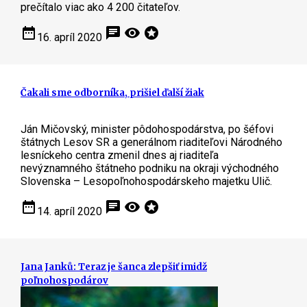
prečítalo viac ako 4 200 čitateľov.
date_range
chat
visibility
stars
16. apríl 2020
Čakali sme odborníka, prišiel ďalší žiak
Ján Mičovský, minister pôdohospodárstva, po šéfovi
štátnych Lesov SR a generálnom riaditeľovi Národného
lesníckeho centra zmenil dnes aj riaditeľa
nevýznamného štátneho podniku na okraji východného
Slovenska – Lesopoľnohospodárskeho majetku Ulič.
date_range
chat
visibility
stars
14. apríl 2020
Jana Janků: Teraz je šanca zlepšiť imidž
poľnohospodárov