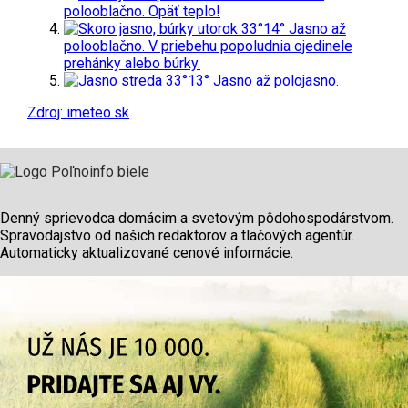
polooblačno. Opäť teplo!
utorok
33°
14°
Jasno až
polooblačno. V priebehu popoludnia ojedinele
prehánky alebo búrky.
streda
33°
13°
Jasno až polojasno.
Zdroj: imeteo.sk
Denný sprievodca domácim a svetovým pôdohospodárstvom.
Spravodajstvo od našich redaktorov a tlačových agentúr.
Automaticky aktualizované cenové informácie.