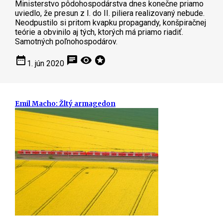
Ministerstvo pôdohospodárstva dnes konečne priamo
uviedlo, že presun z I. do II. piliera realizovaný nebude.
Neodpustilo si pritom kvapku propagandy, konšpiračnej
teórie a obvinilo aj tých, ktorých má priamo riadiť.
Samotných poľnohospodárov.
date_range
chat
visibility
stars
1. jún 2020
Emil Macho: Žltý armagedon