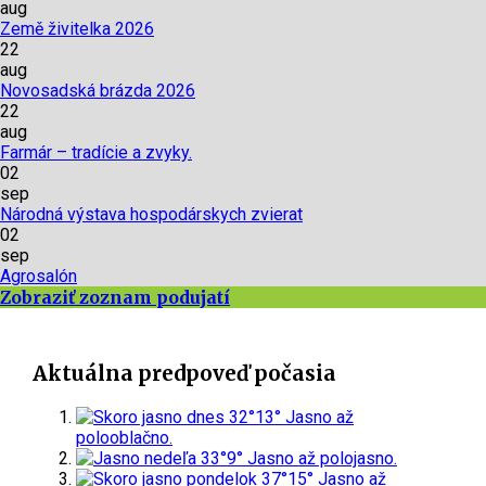
aug
Země živitelka 2026
22
aug
Novosadská brázda 2026
22
aug
Farmár – tradície a zvyky.
02
sep
Národná výstava hospodárskych zvierat
02
sep
Agrosalón
Zobraziť zoznam podujatí
Aktuálna predpoveď počasia
dnes
32°
13°
Jasno až
polooblačno.
nedeľa
33°
9°
Jasno až polojasno.
pondelok
37°
15°
Jasno až