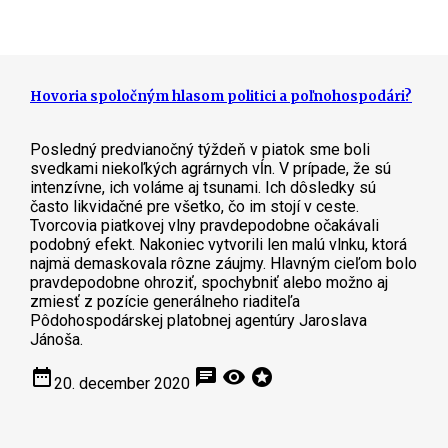
Hovoria spoločným hlasom politici a poľnohospodári?
Posledný predvianočný týždeň v piatok sme boli
svedkami niekoľkých agrárnych vĺn. V prípade, že sú
intenzívne, ich voláme aj tsunami. Ich dôsledky sú
často likvidačné pre všetko, čo im stojí v ceste.
Tvorcovia piatkovej vlny pravdepodobne očakávali
podobný efekt. Nakoniec vytvorili len malú vlnku, ktorá
najmä demaskovala rôzne záujmy. Hlavným cieľom bolo
pravdepodobne ohroziť, spochybniť alebo možno aj
zmiesť z pozície generálneho riaditeľa
Pôdohospodárskej platobnej agentúry Jaroslava
Jánoša.
date_range
chat
visibility
stars
20. december 2020