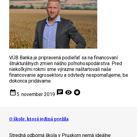
VÚB Banka je pripravená podieľať sa na financovaní
štrukturálnych zmien nášho poľnohospodárstva. Pred
niekoľkými rokmi sme výrazne naštartovali naše
financovanie agrosektoru a odvtedy nespomaľujeme, ba
dokonca pridávame.
date_range
chat
visibility
stars
5. november 2019
O škole, ktorá jediná prežila
Stredná odborná škola v Pruskom nemá ideálne