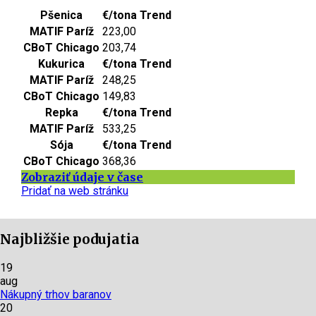
Pšenica
€/tona
Trend
MATIF Paríž
223,00
CBoT Chicago
203,74
Kukurica
€/tona
Trend
MATIF Paríž
248,25
CBoT Chicago
149,83
Repka
€/tona
Trend
MATIF Paríž
533,25
Sója
€/tona
Trend
CBoT Chicago
368,36
Zobraziť údaje v čase
Pridať na web stránku
Najbližšie podujatia
19
aug
Nákupný trhov baranov
20