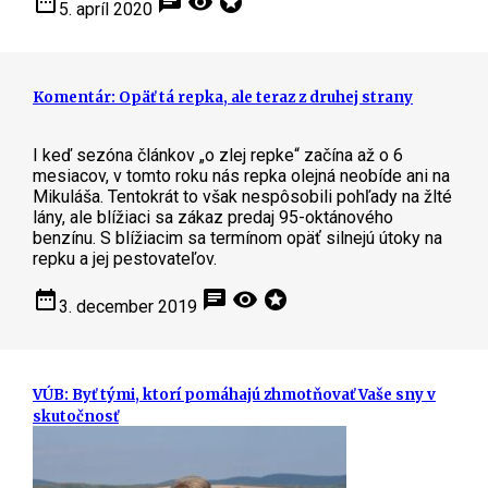
date_range
chat
visibility
stars
5. apríl 2020
Komentár: Opäť tá repka, ale teraz z druhej strany
I keď sezóna článkov „o zlej repke“ začína až o 6
mesiacov, v tomto roku nás repka olejná neobíde ani na
Mikuláša. Tentokrát to však nespôsobili pohľady na žlté
lány, ale blížiaci sa zákaz predaj 95-oktánového
benzínu. S blížiacim sa termínom opäť silnejú útoky na
repku a jej pestovateľov.
date_range
chat
visibility
stars
3. december 2019
VÚB: Byť tými, ktorí pomáhajú zhmotňovať Vaše sny v
skutočnosť