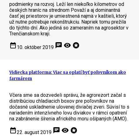
podmienky na rozvoj. Leží len niekoľko kilometrov od
českých hraníc na strednom Považí a aj dominantná
časť jej priestorov je umiestnená najmä v kaštieli, ktorý
už nutne potrebuje rekonštrukciu. Napriek tomu prežila
do týchto dní. Ako jediná so zameraním na agrosektor v
Trenčianskom kraji.
date_range
chat
visibility
stars
10. október 2019
Vidiecka platforma: Viac sa oplatí byť poľovníkom ako
farmárom
Včera sme sa dozvedeli správu, že agrorezort začal s
distribúciou chladiacich boxov pre poľovníkov na
dočasné uskladnenie ulovenej diviačej zveri. Súvisí to s
nariadením intenzívneho lovu diviakov v rámci opatrení
na zabránenie šírenia afrického moru ošípaných (AMO).
date_range
chat
visibility
stars
22. august 2019