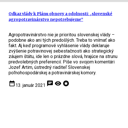
Odkaz vlády k Plánu obnovy a odolnosti: „slovenské
agropotravinárstvo nepotrebujeme“
Agropotravinárstvo nie je prioritou slovenskej vlády –
podobne ako ani tých predošlých. Treba to vnímať ako
fakt. Aj keď programové vyhlásenie vlády deklaruje
zvýšenie potravinovej sebestačnosti ako strategický
záujem štátu, ide len o prázdne slová, hrajúce na strunu
predvolebných preferencií. Píše vo svojom komentári
Jozef Artim, ústredný riaditeľ Slovenskej
poľnohospodárskej a potravinárskej komory.
date_range
chat
visibility
stars
13. január 2021