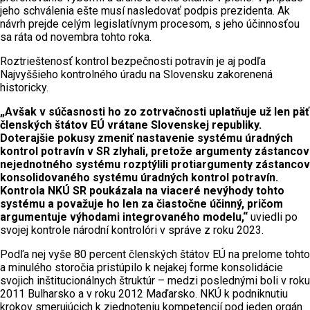
jeho schválenia ešte musí nasledovať podpis prezidenta. Ak
návrh prejde celým legislatívnym procesom, s jeho účinnosťou
sa ráta od novembra tohto roka.
Roztrieštenosť kontrol bezpečnosti potravín je aj podľa
Najvyššieho kontrolného úradu na Slovensku zakorenená
historicky.
„Avšak v súčasnosti ho zo zotrvačnosti uplatňuje už len päť
členských štátov EÚ vrátane Slovenskej republiky.
Doterajšie pokusy zmeniť nastavenie systému úradných
kontrol potravín v SR zlyhali, pretože argumenty zástancov
nejednotného systému rozptýlili protiargumenty zástancov
konsolidovaného systému úradných kontrol potravín.
Kontrola NKÚ SR poukázala na viaceré nevýhody tohto
systému a považuje ho len za čiastočne účinný, pričom
argumentuje výhodami integrovaného modelu,“
uviedli po
svojej kontrole národní kontrolóri v správe z roku 2023.
Podľa nej vyše 80 percent členských štátov EÚ na prelome tohto
a minulého storočia pristúpilo k nejakej forme konsolidácie
svojich inštitucionálnych štruktúr – medzi poslednými boli v roku
2011 Bulharsko a v roku 2012 Maďarsko. NKÚ k podniknutiu
krokov smerujúcich k zjednoteniu kompetencií pod jeden orgán