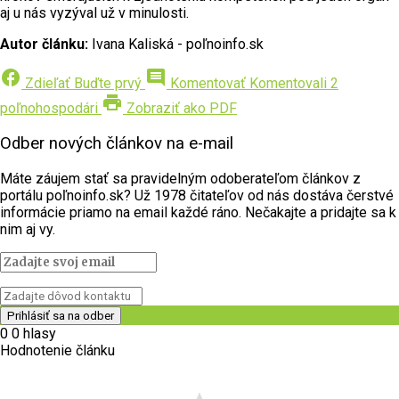
aj u nás vyzýval už v minulosti.
Autor článku:
Ivana Kaliská - poľnoinfo.sk
facebook
comment
Zdieľať
Buďte prvý
Komentovať
Komentovali 2
print
poľnohospodári
Zobraziť ako PDF
Odber nových článkov na e-mail
Máte záujem stať sa pravidelným odoberateľom článkov z
portálu poľnoinfo.sk? Už 1978 čitateľov od nás dostáva čerstvé
informácie priamo na email každé ráno. Nečakajte a pridajte sa k
nim aj vy.
0
0
hlasy
Hodnotenie článku