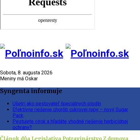
Sobota, 8. augusta 2026
Meniny má Oskar
Syngenta informuje
Ušetri ako pestovateľ špeciálnych plodín
Efektívne riešenie chorôb cukrovej repy – nový Sugar
Pack
Pestujete cirok a hľadáte vhodné riešenie herbicídnej
ochrany?
Článok dňa
Legislatíva
Potravinárstvo
Z domova