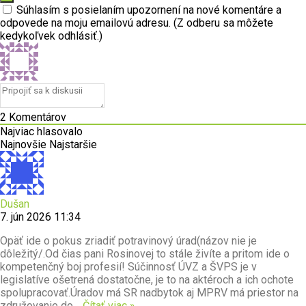
Súhlasím s posielaním upozornení na nové komentáre a
odpovede na moju emailovú adresu. (Z odberu sa môžete
kedykoľvek odhlásiť.)
2
Komentárov
Najviac hlasovalo
Najnovšie
Najstaršie
Dušan
7. jún 2026 11:34
Opäť ide o pokus zriadiť potravinový úrad(názov nie je
dôležitý/.Od čias pani Rosinovej to stále živíte a pritom ide o
kompetenčný boj profesií! Súčinnosť ÚVZ a ŠVPS je v
legislatíve ošetrená dostatočne, je to na aktéroch a ich ochote
spolupracovať.Úradov má SR nadbytok aj MPRV má priestor na
združovanie do
…
Čítať viac »