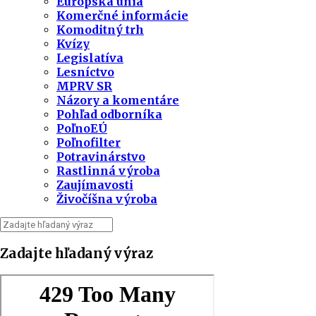
Európska únia
Komerčné informácie
Komoditný trh
Kvízy
Legislatíva
Lesníctvo
MPRV SR
Názory a komentáre
Pohľad odborníka
PoľnoEÚ
Poľnofilter
Potravinárstvo
Rastlinná výroba
Zaujímavosti
Živočíšna výroba
Zadajte hľadaný výraz