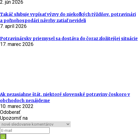
2. jún 2026
Takáč sľubuje vypísať výzvy do niekoľkých týždňov, potravinári
a poľnohospodári návrhy zatiaľ nevideli
7. apríl 2026
Potravinársky priemysel sa dostáva do čoraz zložitejšej situácie
17. marec 2026
Ak nezasiahne štát, niektoré slovenské potraviny čoskoro v
obchodoch nenájdeme
10. marec 2022
Odoberať
Upozorniť na