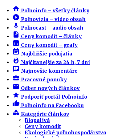
home
Poľnoinfo – všetky články
play_circle_filled
Poľnovízia – video obsah
mic
Poľnocast – audio obsah
description
Ceny komodít – články
insert_chart
Ceny komodít – grafy
event_note
Najbližšie podujatia
whatshot
Najčítanejšie za 24 h, 7 dní
speaker_notes
Najnovšie komentáre
business_center
Pracovné ponuky
email
Odber nových článkov
star
Podporiť portál Poľnoinfo
thumb_up
Poľnoinfo na Facebooku
category
Kategórie článkov
Biopalivá
Ceny komodít
Ekologické poľnohospodárstvo