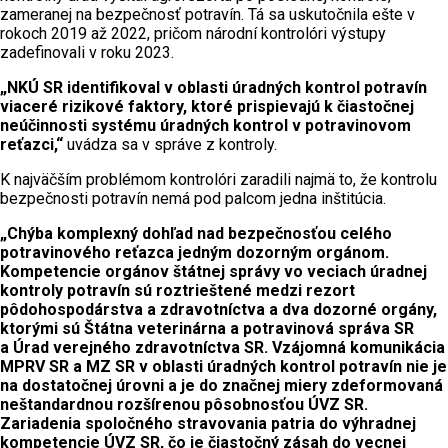
zameranej na bezpečnosť potravín. Tá sa uskutočnila ešte v
rokoch 2019 až 2022, pričom národní kontrolóri výstupy
zadefinovali v roku 2023.
„NKÚ SR identifikoval v oblasti úradných kontrol potravín
viaceré rizikové faktory, ktoré prispievajú k čiastočnej
neúčinnosti systému úradných kontrol v potravinovom
reťazci,“
uvádza sa v správe z kontroly.
K najväčším problémom kontrolóri zaradili najmä to, že kontrolu
bezpečnosti potravín nemá pod palcom jedna inštitúcia.
„Chýba komplexný dohľad nad bezpečnosťou celého
potravinového reťazca jedným dozorným orgánom.
Kompetencie orgánov štátnej správy vo veciach úradnej
kontroly potravín sú roztrieštené medzi rezort
pôdohospodárstva a zdravotníctva a dva dozorné orgány,
ktorými sú Štátna veterinárna a potravinová správa SR
a Úrad verejného zdravotníctva SR. Vzájomná komunikácia
MPRV SR a MZ SR v oblasti úradných kontrol potravín nie je
na dostatočnej úrovni a je do značnej miery zdeformovaná
neštandardnou rozšírenou pôsobnosťou ÚVZ SR.
Zariadenia spoločného stravovania patria do výhradnej
kompetencie ÚVZ SR, čo je čiastočný zásah do vecnej