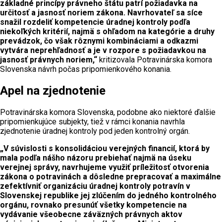
základné princípy právneho štátu patrí požiadavka na
určitosť a jasnosť noriem zákona. Navrhovateľ sa síce
snažil rozdeliť kompetencie úradnej kontroly podľa
niekoľkých kritérií, najmä s ohľadom na kategórie a druhy
prevádzok, čo však rôznymi kombináciami a odkazmi
vytvára neprehľadnosť a je v rozpore s požiadavkou na
jasnosť právnych noriem,“
kritizovala Potravinárska komora
Slovenska návrh počas pripomienkového konania.
Apel na zjednotenie
Potravinárska komora Slovenska, podobne ako niektoré ďalšie
pripomienkujúce subjekty, tiež v rámci konania navrhla
zjednotenie úradnej kontroly pod jeden kontrolný orgán.
„V súvislosti s konsolidáciou verejných financií, ktorá by
mala podľa nášho názoru prebiehať najmä na úseku
verejnej správy, navrhujeme využiť príležitosť otvorenia
zákona o potravinách a dôsledne prepracovať a maximálne
zefektívniť organizáciu úradnej kontroly potravín v
Slovenskej republike jej zlúčením do jedného kontrolného
orgánu, rovnako presunúť všetky kompetencie na
vydávanie všeobecne záväzných právnych aktov