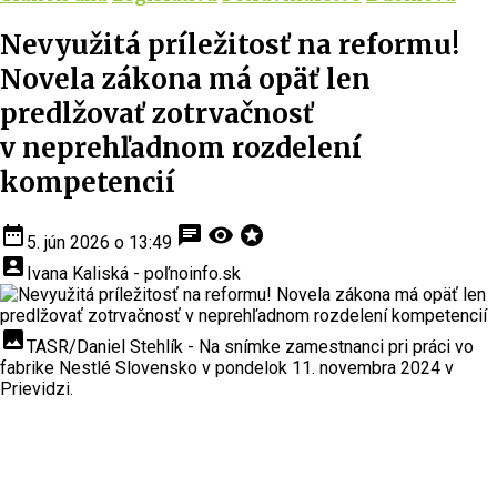
Nevyužitá príležitosť na reformu!
Novela zákona má opäť len
predlžovať zotrvačnosť
v neprehľadnom rozdelení
kompetencií
date_range
chat
visibility
stars
5. jún 2026 o 13:49
account_box
Ivana Kaliská - poľnoinfo.sk
insert_photo
TASR/Daniel Stehlík - Na snímke zamestnanci pri práci vo
fabrike Nestlé Slovensko v pondelok 11. novembra 2024 v
Prievidzi.