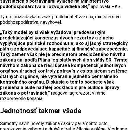
súvisiacich s potravinami výlučne na Ministerstvo
pôdohospodárstva a rozvoja vidieka SR,“
apelovala PKS.
Týmto požiadavkám však predkladateľ zákona, ministerstvo
pôdohospodárstva, nevyhovel.
„Taký model by si však vyžadoval predovšetkým
predchádzajúci konsenzus dvoch rezortov a z neho
vyplývajúce politické rozhodnutie, ako aj jasný strategický
plán a zodpovedajúce kapacitné aj finančné zabezpečenie.
Taký zámer však nie je predmetom predloženého návrhu
zákona ani podľa Plánu legislatívnych úloh vlády SR. Týmto
návrhom zákona sa rieši úprava kompetencií jednotlivých
orgánov úradnej kontroly potravín v existujúcom systéme
štátnych orgánov, nie vytváranie jedného centrálneho
kontrolného orgánu. Diskusia o tomto podnete však
prebieha a bude naďalej podkladom pre budúce úpravy
zákona o potravinách,“
reagoval agrorezort v rámci
rozporového konania.
Jednotnosť takmer všade
Samotný návrh novely zákona čaká v parlamente ešte
prerokovanie výbormi a druhé a tretie čítanie v pléne. V prípade