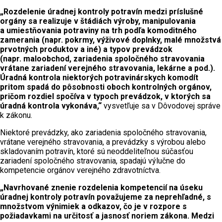
„Rozdelenie úradnej kontroly potravín medzi príslušné
orgány sa realizuje v štádiách výroby, manipulovania
a umiestňovania potraviny na trh podľa komoditného
zamerania (napr. pokrmy, výživové doplnky, malé množstvá
prvotných produktov a iné) a typov prevádzok
(napr. maloobchod, zariadenia spoločného stravovania
vrátane zariadení verejného stravovania, lekárne a pod.).
Úradná kontrola niektorých potravinárskych komodít
pritom spadá do pôsobnosti oboch kontrolných orgánov,
pričom rozdiel spočíva v typoch prevádzok, v ktorých sa
úradná kontrola vykonáva,“
vysvetľuje sa v Dôvodovej správe
k zákonu.
Niektoré prevádzky, ako zariadenia spoločného stravovania,
vrátane verejného stravovania, a prevádzky s výrobou alebo
skladovaním potravín, ktoré sú neoddeliteľnou súčasťou
zariadení spoločného stravovania, spadajú výlučne do
kompetencie orgánov verejného zdravotníctva.
„Navrhované znenie rozdelenia kompetencií na úseku
úradnej kontroly potravín považujeme za neprehľadné, s
množstvom výnimiek a odkazov, čo je v rozpore s
požiadavkami na určitosť a jasnosť noriem zákona. Medzi