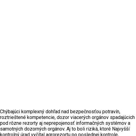
Chýbajúci komplexný dohľad nad bezpečnosťou potravín,
roztrieštené kompetencie, dozor viacerých orgánov spadajúcich
pod rôzne rezorty aj neprepojenosť informačných systémov a
samotných dozorných orgánov. Aj to boli riziká, ktoré Najvyšší
kontrolný úrad vyčítal agrorezortu po poslednej kontrole,