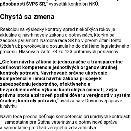
pôsobnosti ŠVPS SR,“
vysvetlili kontrolóri NKÚ.
Chystá sa zmena
Reakciou na výsledky kontroly spred niekoľkých rokov je
aktuálne aj návrh novely zákona o potravinách, ktorým sa
zaoberá parlament. Národná rada SR ho v prvom čítaní tento
týždeň už prerokovala a posunula ho do ďalšieho legislatívneho
procesu. Hlasovalo za to 78 zo 133 prítomných poslancov.
„Cieľom návrhu zákona je jednoznačne a transparentne
definovať kompetencie jednotlivých orgánov úradnej
kontroly potravín. Navrhované právne ukotvenie
kompetencií v rámci návrhu zákona prispeje k
zabezpečeniu jednotného, efektívneho a
bezproblémového výkonu kontrolných činností, zvýši
právnu istotu a zároveň posilní dôveru verejnosti v systém
úradnej kontroly potravín,“
uvádza sa v Dôvodovej správe
k návrhu.
Návrh teda presne definuje kompetencie pri úradných kontrolách
– samostatne pre Štátnu veterinárnu a potravinovú správu
a samostatne pre Úrad verejného zdravotníctva.