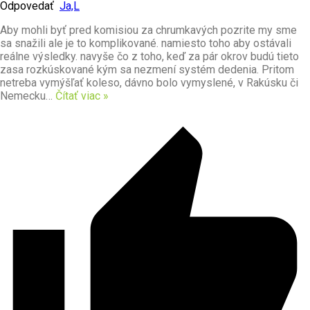
Odpovedať
Ja,L
Aby mohli byť pred komisiou za chrumkavých pozrite my sme
sa snažili ale je to komplikované. namiesto toho aby ostávali
reálne výsledky. navyše čo z toho, keď za pár okrov budú tieto
zasa rozkúskované kým sa nezmení systém dedenia. Pritom
netreba vymýšľať koleso, dávno bolo vymyslené, v Rakúsku či
Nemecku
…
Čítať viac »