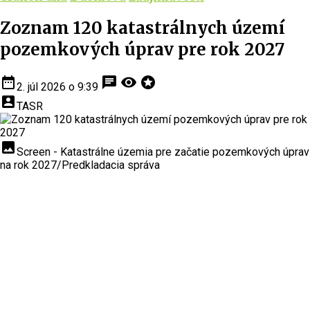
Zoznam 120 katastrálnych území
pozemkových úprav pre rok 2027
date_range
chat
visibility
stars
2. júl 2026 o 9:39
account_box
TASR
insert_photo
Screen - Katastrálne územia pre začatie pozemkových úprav
na rok 2027/Predkladacia správa