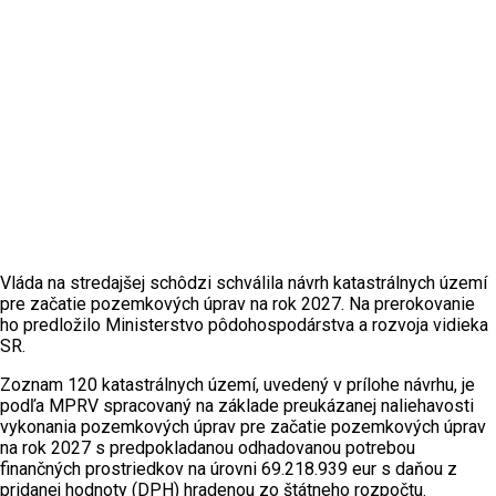
Vláda na stredajšej schôdzi schválila návrh katastrálnych území
pre začatie pozemkových úprav na rok 2027. Na prerokovanie
ho predložilo Ministerstvo pôdohospodárstva a rozvoja vidieka
SR.
Zoznam 120 katastrálnych území, uvedený v prílohe návrhu, je
podľa MPRV spracovaný na základe preukázanej naliehavosti
vykonania pozemkových úprav pre začatie pozemkových úprav
na rok 2027 s predpokladanou odhadovanou potrebou
finančných prostriedkov na úrovni 69.218.939 eur s daňou z
pridanej hodnoty (DPH) hradenou zo štátneho rozpočtu.