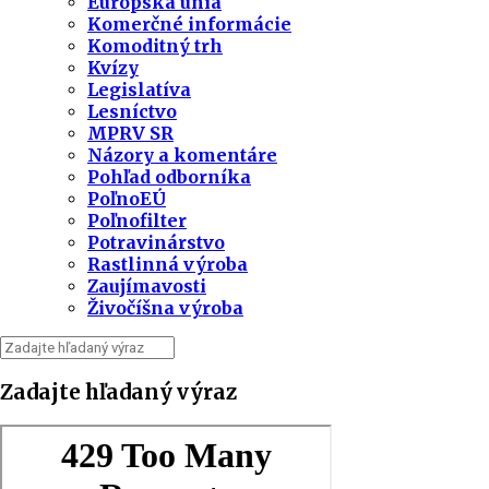
Európska únia
Komerčné informácie
Komoditný trh
Kvízy
Legislatíva
Lesníctvo
MPRV SR
Názory a komentáre
Pohľad odborníka
PoľnoEÚ
Poľnofilter
Potravinárstvo
Rastlinná výroba
Zaujímavosti
Živočíšna výroba
Zadajte hľadaný výraz