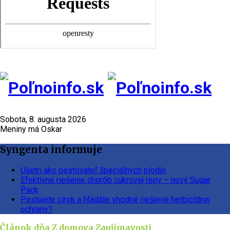
Sobota, 8. augusta 2026
Meniny má Oskar
Syngenta informuje
Ušetri ako pestovateľ špeciálnych plodín
Efektívne riešenie chorôb cukrovej repy – nový Sugar
Pack
Pestujete cirok a hľadáte vhodné riešenie herbicídnej
ochrany?
Článok dňa
Z domova
Zaujímavosti