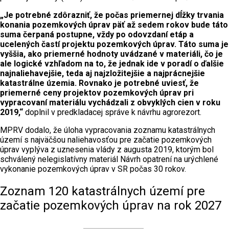
„Je potrebné zdôrazniť, že počas priemernej dĺžky trvania
konania pozemkových úprav päť až sedem rokov bude táto
suma čerpaná postupne, vždy po odovzdaní etáp a
ucelených častí projektu pozemkových úprav. Táto suma je
vyššia, ako priemerné hodnoty uvádzané v materiáli, čo je
ale logické vzhľadom na to, že jednak ide v poradí o ďalšie
najnaliehavejšie, teda aj najzložitejšie a najprácnejšie
katastrálne územia. Rovnako je potrebné uviesť, že
priemerné ceny projektov pozemkových úprav pri
vypracovaní materiálu vychádzali z obvyklých cien v roku
2019,“
doplnil v predkladacej správe k návrhu agrorezort.
MPRV dodalo, že úloha vypracovania zoznamu katastrálnych
území s najväčšou naliehavosťou pre začatie pozemkových
úprav vyplýva z uznesenia vlády z augusta 2019, ktorým bol
schválený nelegislatívny materiál Návrh opatrení na urýchlené
vykonanie pozemkových úprav v SR počas 30 rokov.
Zoznam 120 katastrálnych území pre
začatie pozemkových úprav na rok 2027