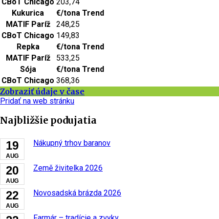
CBoT Chicago
203,74
Kukurica
€/tona
Trend
MATIF Paríž
248,25
CBoT Chicago
149,83
Repka
€/tona
Trend
MATIF Paríž
533,25
Sója
€/tona
Trend
CBoT Chicago
368,36
Zobraziť údaje v čase
Pridať na web stránku
Najbližšie podujatia
Nákupný trhov baranov
19
AUG
Země živitelka 2026
20
AUG
Novosadská brázda 2026
22
AUG
Farmár – tradície a zvyky.