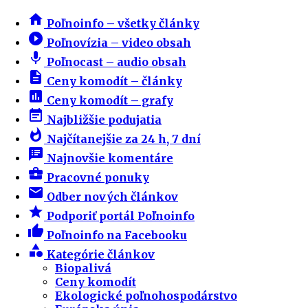
home
Poľnoinfo – všetky články
play_circle_filled
Poľnovízia – video obsah
mic
Poľnocast – audio obsah
description
Ceny komodít – články
insert_chart
Ceny komodít – grafy
event_note
Najbližšie podujatia
whatshot
Najčítanejšie za 24 h, 7 dní
speaker_notes
Najnovšie komentáre
business_center
Pracovné ponuky
email
Odber nových článkov
star
Podporiť portál Poľnoinfo
thumb_up
Poľnoinfo na Facebooku
category
Kategórie článkov
Biopalivá
Ceny komodít
Ekologické poľnohospodárstvo