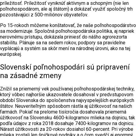
príležitosť. Príležitosť vyniknúť aktívnym a schopným (nie len
poľnohospodárom, ale aj štátom) a dokázať využiť spoločný trh
pozostávajúci z 500-miliónov obyvateľov.
Po 15-rokoch môžeme konštatovať, že naše poľnohospodárstvo
sa modernizuje. Spoločná poľnohospodárska politika, aj napriek
nerovnému prístupu, dokázala priniesť do nášho agrorezorta
stabilitu. Plánuje sa na sedem rokov, podpory sa pravidelne
vyplácajú a systém sa skôr mení na národnej úrovni, ako na tej
európskej.
Slovenskí poľnohospodári sú pripravení
na zásadné zmeny
Znížil sa priemerný vek používanej poľnohospodárskej techniky,
ktorý vôbec najhoršie ukazovatele dosahoval v predvstupovom
období Slovenska do spoločenstva najvyspelejších európskych
štátov. Neuveriteľným spôsobom rástla aj úžitkovosť na našich
farmách. Pokiaľ na prelome tisícročia dosahovala priemerná
úžitkovosť na Slovensku 4600-kilogramov mlieka na dojnicu, tak
podľa údajov z roka 2018 dosahuje 7400-kilogramov na dojnicu.
Nárast úžitkovosti za 20-rokov dosiahol 60-percent. Pri výrobe
mlieka zostali len špičkové podniky a o čom svedčí aj enormný