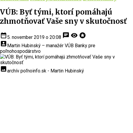
VÚB: Byť tými, ktorí pomáhajú
zhmotňovať Vaše sny v skutočnosť
date_range
chat
visibility
stars
5. november 2019 o 20:08
account_box
Martin Hubinský – manažér VÚB Banky pre
poľnohospodárstvo
insert_photo
archív poľnoinfo.sk - Martin Hubinský