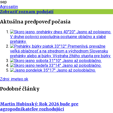
sep
Agrosalón
Zobraziť zoznam podujatí
Aktuálna predpoveď počasia
dnes
40°
20°
Jasno až polojasno.
V druhej polovici popoludnia postupne oblačno a slabé
prehánky.
piatok
33°
12°
Premenlivá, prevažne
veľká oblačnosť a na strednom a východnom Slovensku
prehánky alebo aj búrky.
Výstraha žltého stupňa pre búrky.
sobota
31°
10°
Jasno až polooblačno.
nedeľa
33°
14°
Jasno až polooblačno.
pondelok
35°
17°
Jasno až polooblačno.
Zdroj: imeteo.sk
Podobné články
Martin Hubinský: Rok 2026 bude pre
agropodnikateľov rozhodujúci