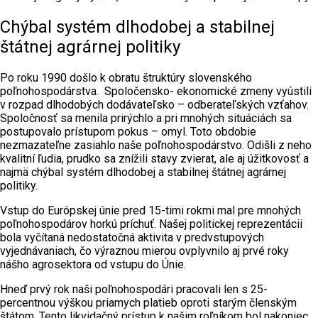
Chýbal systém dlhodobej a stabilnej
štátnej agrárnej politiky
Po roku 1990 došlo k obratu štruktúry slovenského
poľnohospodárstva. Spoločensko- ekonomické zmeny vyústili
v rozpad dlhodobých dodávateľsko – odberateľských vzťahov.
Spoločnosť sa menila prirýchlo a pri mnohých situáciách sa
postupovalo prístupom pokus – omyl. Toto obdobie
nezmazateľne zasiahlo naše poľnohospodárstvo. Odišli z neho
kvalitní ľudia, prudko sa znížili stavy zvierat, ale aj úžitkovosť a
najmä chýbal systém dlhodobej a stabilnej štátnej agrárnej
politiky.
Vstup do Európskej únie pred 15-timi rokmi mal pre mnohých
poľnohospodárov horkú príchuť. Našej politickej reprezentácii
bola vyčítaná nedostatočná aktivita v predvstupových
vyjednávaniach, čo výraznou mierou ovplyvnilo aj prvé roky
nášho agrosektora od vstupu do Únie.
Hneď prvý rok naši poľnohospodári pracovali len s 25-
percentnou výškou priamych platieb oproti starým členským
štátom. Tento likvidačný prístup k našim roľníkom bol nakoniec