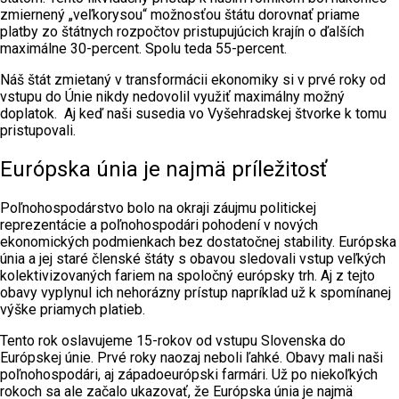
zmiernený „veľkorysou“ možnosťou štátu dorovnať priame
platby zo štátnych rozpočtov pristupujúcich krajín o ďalších
maximálne 30-percent. Spolu teda 55-percent.
Náš štát zmietaný v transformácii ekonomiky si v prvé roky od
vstupu do Únie nikdy nedovolil využiť maximálny možný
doplatok. Aj keď naši susedia vo Vyšehradskej štvorke k tomu
pristupovali.
Európska únia je najmä príležitosť
Poľnohospodárstvo bolo na okraji záujmu politickej
reprezentácie a poľnohospodári pohodení v nových
ekonomických podmienkach bez dostatočnej stability. Európska
únia a jej staré členské štáty s obavou sledovali vstup veľkých
kolektivizovaných fariem na spoločný európsky trh. Aj z tejto
obavy vyplynul ich nehorázny prístup napríklad už k spomínanej
výške priamych platieb.
Tento rok oslavujeme 15-rokov od vstupu Slovenska do
Európskej únie. Prvé roky naozaj neboli ľahké. Obavy mali naši
poľnohospodári, aj západoeurópski farmári. Už po niekoľkých
rokoch sa ale začalo ukazovať, že Európska únia je najmä