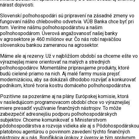
nárast dojivosti.
Slovenskí poľnohospodári sú pripravení na zásadné zmeny vo
fungovaní nášho chlebového odvetvia. VÚB Banka chce byť pri
tom. Veríme nášmu poľnohospodárstvu a našim
poľnohospodárom. Úverová angažovanosť našej banky
v agrosektore je 460 miliónov eur. Čo nás robí najväčšou
slovenskou bankou zameranou na agrosektor.
Máme ale aj rezervy. Už v najbližšom období sa chceme ešte vo
výraznejšej miere orientovať na malých a stredných
poľnohospodárov. Momentálne pripravujeme produkty, ktoré
budú cielené priamo na nich. Aj malé farmy musia prejsť
modernizáciou, aby sa dokázali dlhodobo rozvíjať a konkurovať
podnikom, ktoré tvoria kostru domáceho poľnohospodárstva.
Pozitívne sa pozeráme aj na plány Európskej komisie, ktorá
v nasledujúcom programovacom období chce vo výraznejšej
miere presadiť využívanie finančných nástrojov. To môže
zabezpečiť adresnejšiu podporu poľnohospodárskych
subjektov. Chceme komunikovať s Ministerstvom
pôdohospodárstva a rozvoja vidieka ale aj s Pôdohospodárskou
platobnou agentúrou o povinnom zavedení týchto finančných
nástrojov aj u nás. Bonifikácia úrokov z úverov je tým správnym