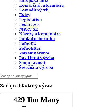
Európska únia
Komerčné informácie
Komoditný trh
Kvízy
Legislatíva
Lesníctvo
MPRV SR
Názory a komentáre
Pohľad odborníka
PoľnoEÚ
Poľnofilter
Potravinárstvo
Rastlinná výroba
Zaujímavosti
Živočíšna výroba
Zadajte hľadaný výraz