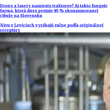
Drony a lasery namiesto traktorov? Aj takto funguje
farma, ktorá dnes pestuje 85 % skonzumovanej
cibule na Slovensku
Nivu v Leviciach vyrábajú ručne podľa originálnej
receptúry