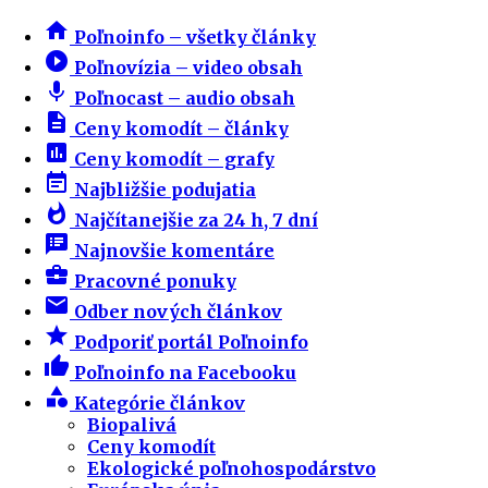
home
Poľnoinfo – všetky články
play_circle_filled
Poľnovízia – video obsah
mic
Poľnocast – audio obsah
description
Ceny komodít – články
insert_chart
Ceny komodít – grafy
event_note
Najbližšie podujatia
whatshot
Najčítanejšie za 24 h, 7 dní
speaker_notes
Najnovšie komentáre
business_center
Pracovné ponuky
email
Odber nových článkov
star
Podporiť portál Poľnoinfo
thumb_up
Poľnoinfo na Facebooku
category
Kategórie článkov
Biopalivá
Ceny komodít
Ekologické poľnohospodárstvo