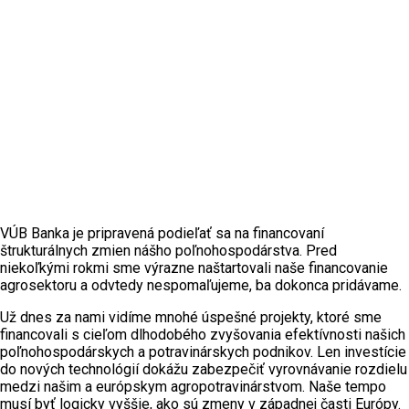
VÚB Banka je pripravená podieľať sa na financovaní
štrukturálnych zmien nášho poľnohospodárstva. Pred
niekoľkými rokmi sme výrazne naštartovali naše financovanie
agrosektoru a odvtedy nespomaľujeme, ba dokonca pridávame.
Už dnes za nami vidíme mnohé úspešné projekty, ktoré sme
financovali s cieľom dlhodobého zvyšovania efektívnosti našich
poľnohospodárskych a potravinárskych podnikov. Len investície
do nových technológií dokážu zabezpečiť vyrovnávanie rozdielu
medzi našim a európskym agropotravinárstvom. Naše tempo
musí byť logicky vyššie, ako sú zmeny v západnej časti Európy.