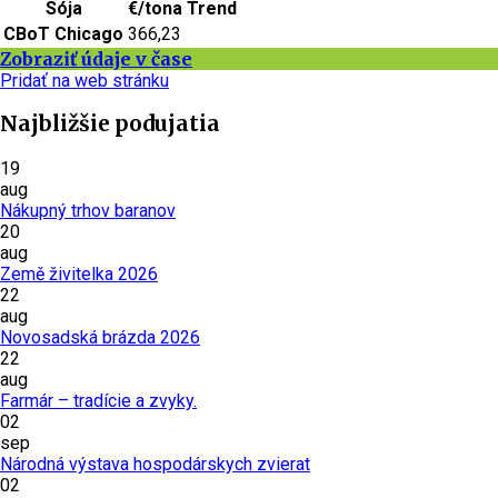
Sója
€/tona
Trend
CBoT Chicago
366,23
Zobraziť údaje v čase
Pridať na web stránku
Najbližšie podujatia
19
aug
Nákupný trhov baranov
20
aug
Země živitelka 2026
22
aug
Novosadská brázda 2026
22
aug
Farmár – tradície a zvyky.
02
sep
Národná výstava hospodárskych zvierat
02