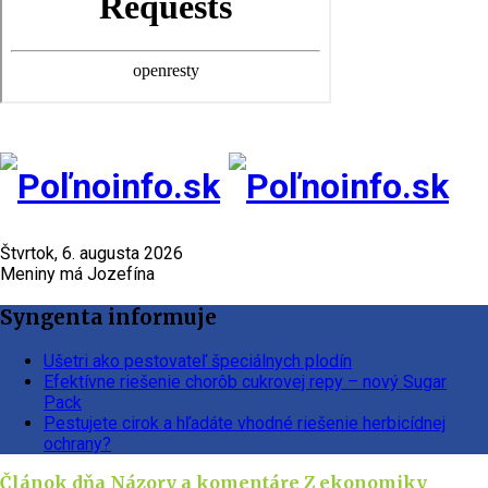
Štvrtok, 6. augusta 2026
Meniny má Jozefína
Syngenta informuje
Ušetri ako pestovateľ špeciálnych plodín
Efektívne riešenie chorôb cukrovej repy – nový Sugar
Pack
Pestujete cirok a hľadáte vhodné riešenie herbicídnej
ochrany?
Článok dňa
Názory a komentáre
Z ekonomiky