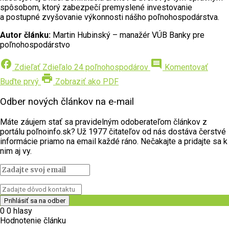
spôsobom, ktorý zabezpečí premyslené investovanie
a postupné zvyšovanie výkonnosti nášho poľnohospodárstva.
Autor článku:
Martin Hubinský – manažér VÚB Banky pre
poľnohospodárstvo
facebook
comment
Zdieľať
Zdieľalo 24 poľnohospodárov
Komentovať
print
Buďte prvý
Zobraziť ako PDF
Odber nových článkov na e-mail
Máte záujem stať sa pravidelným odoberateľom článkov z
portálu poľnoinfo.sk? Už 1977 čitateľov od nás dostáva čerstvé
informácie priamo na email každé ráno. Nečakajte a pridajte sa k
nim aj vy.
0
0
hlasy
Hodnotenie článku