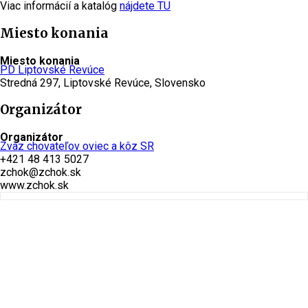
Viac informácií a katalóg
nájdete TU
Miesto konania
Miesto konania
PD Liptovské Revúce
Stredná 297, Liptovské Revúce, Slovensko
Organizátor
Organizátor
Zväz chovateľov oviec a kôz SR
+421 48 413 5027
zchok@zchok.sk
www.zchok.sk
Pridať podujatie
Vaše podujatie v kalendári chýba? Môžete ho pridať.
Nahlásiť nové podujatie
0
0
hlasy