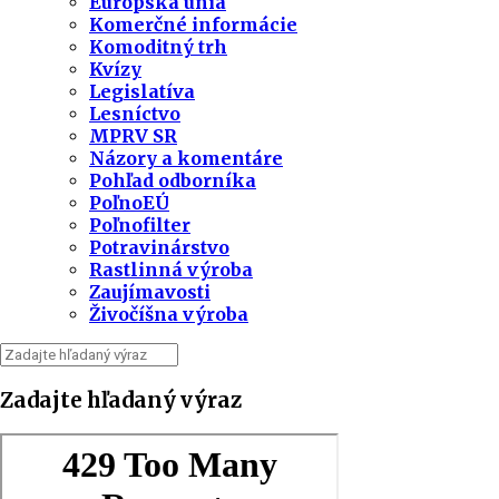
Európska únia
Komerčné informácie
Komoditný trh
Kvízy
Legislatíva
Lesníctvo
MPRV SR
Názory a komentáre
Pohľad odborníka
PoľnoEÚ
Poľnofilter
Potravinárstvo
Rastlinná výroba
Zaujímavosti
Živočíšna výroba
Zadajte hľadaný výraz