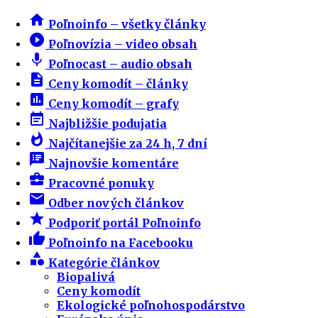
home
Poľnoinfo – všetky články
play_circle_filled
Poľnovízia – video obsah
mic
Poľnocast – audio obsah
description
Ceny komodít – články
insert_chart
Ceny komodít – grafy
event_note
Najbližšie podujatia
whatshot
Najčítanejšie za 24 h, 7 dní
speaker_notes
Najnovšie komentáre
business_center
Pracovné ponuky
email
Odber nových článkov
star
Podporiť portál Poľnoinfo
thumb_up
Poľnoinfo na Facebooku
category
Kategórie článkov
Biopalivá
Ceny komodít
Ekologické poľnohospodárstvo