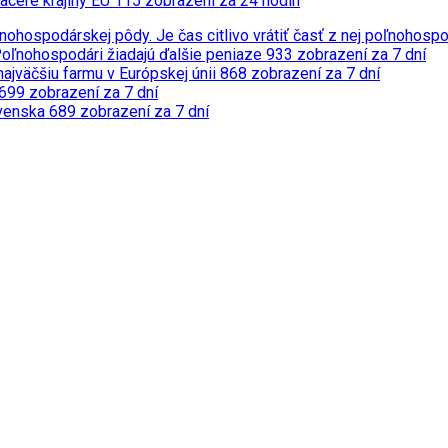
iaceré krajiny EÚ
115 zobrazení za 24 hodín
nohospodárskej pôdy. Je čas citlivo vrátiť časť z nej poľnohosp
Poľnohospodári žiadajú ďalšie peniaze
933 zobrazení za 7 dní
ajväčšiu farmu v Európskej únii
868 zobrazení za 7 dní
699 zobrazení za 7 dní
ovenska
689 zobrazení za 7 dní