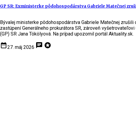
GP SR: Exministerke pôdohospodárstva Gabriele Matečnej zruši
Bývalej ministerke pôdohospodárstva Gabriele Matečnej zrušili 
zastúpení Generálneho prokurátora SR, zároveň vyšetrovateľovi ul
(GP) SR Jana Tökölyová. Na prípad upozornil portál Aktuality.sk.
date_range
chat
stars
27. máj 2026