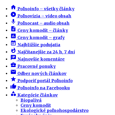
home
Poľnoinfo – všetky články
play_circle_filled
Poľnovízia – video obsah
mic
Poľnocast – audio obsah
description
Ceny komodít – články
insert_chart
Ceny komodít – grafy
event_note
Najbližšie podujatia
whatshot
Najčítanejšie za 24 h, 7 dní
speaker_notes
Najnovšie komentáre
business_center
Pracovné ponuky
email
Odber nových článkov
star
Podporiť portál Poľnoinfo
thumb_up
Poľnoinfo na Facebooku
category
Kategórie článkov
Biopalivá
Ceny komodít
Ekologické poľnohospodárstvo