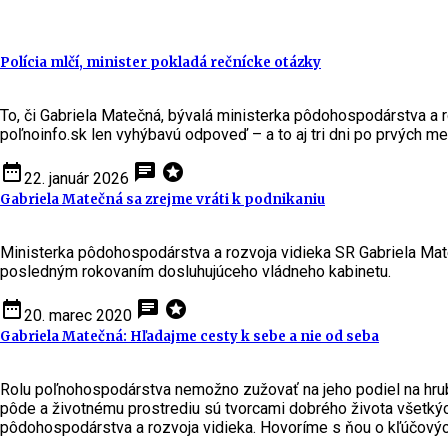
Polícia mlčí, minister pokladá rečnícke otázky
To, či Gabriela Matečná, bývalá ministerka pôdohospodárstva a ro
poľnoinfo.sk len vyhýbavú odpoveď – a to aj tri dni po prvých med
date_range
chat
stars
22. január 2026
Gabriela Matečná sa zrejme vráti k podnikaniu
Ministerka pôdohospodárstva a rozvoja vidieka SR Gabriela Mat
posledným rokovaním dosluhujúceho vládneho kabinetu.
date_range
chat
stars
20. marec 2020
Gabriela Matečná: Hľadajme cesty k sebe a nie od seba
Rolu poľnohospodárstva nemožno zužovať na jeho podiel na hrubo
pôde a životnému prostrediu sú tvorcami dobrého života všetkých
pôdohospodárstva a rozvoja vidieka. Hovoríme s ňou o kľúčových