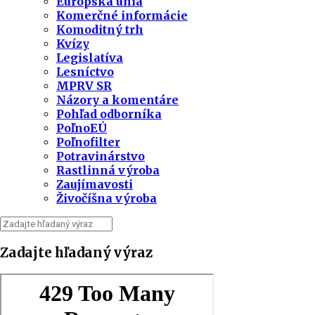
Európska únia
Komerčné informácie
Komoditný trh
Kvízy
Legislatíva
Lesníctvo
MPRV SR
Názory a komentáre
Pohľad odborníka
PoľnoEÚ
Poľnofilter
Potravinárstvo
Rastlinná výroba
Zaujímavosti
Živočíšna výroba
Zadajte hľadaný výraz