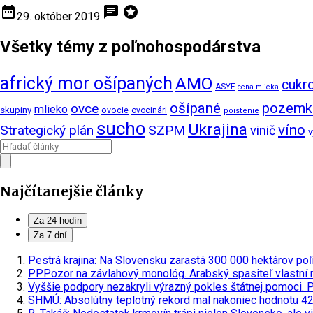
date_range
chat
stars
29. október 2019
Všetky témy z poľnohospodárstva
africký mor ošípaných
AMO
cukr
ASYF
cena mlieka
ošípané
pozemk
ovce
mlieko
skupiny
ovocie
ovocinári
poistenie
sucho
Ukrajina
víno
Strategický plán
SZPM
vinič
v
Najčítanejšie články
Za 24 hodín
Za 7 dní
Pestrá krajina: Na Slovensku zarastá 300 000 hektárov poľ
PPPozor na závlahový monológ. Arabský spasiteľ vlastní n
Vyššie podpory nezakryli výrazný pokles štátnej pomoci. 
SHMÚ: Absolútny teplotný rekord mal nakoniec hodnotu 42