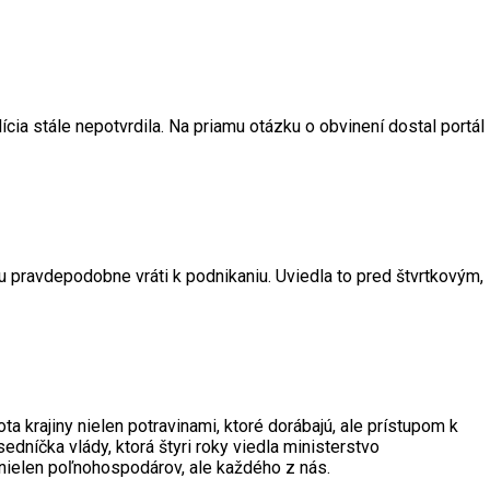
ícia stále nepotvrdila. Na priamu otázku o obvinení dostal portál
 pravdepodobne vráti k podnikaniu. Uviedla to pred štvrtkovým,
krajiny nielen potravinami, ktoré dorábajú, ale prístupom k
níčka vlády, ktorá štyri roky viedla ministerstvo
 nielen poľnohospodárov, ale každého z nás.