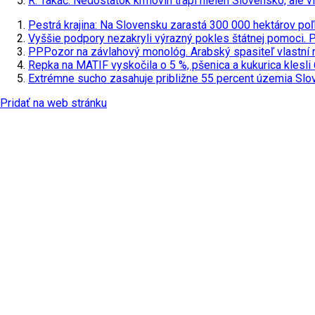
R. Takáč: Nedostatok krmovín trápi nielen Slovensko, ale v
Pestrá krajina: Na Slovensku zarastá 300 000 hektárov poľ
Vyššie podpory nezakryli výrazný pokles štátnej pomoci. 
PPPozor na závlahový monológ. Arabský spasiteľ vlastní n
Repka na MATIF vyskočila o 5 %, pšenica a kukurica klesli
Extrémne sucho zasahuje približne 55 percent územia Sl
Pridať na web stránku