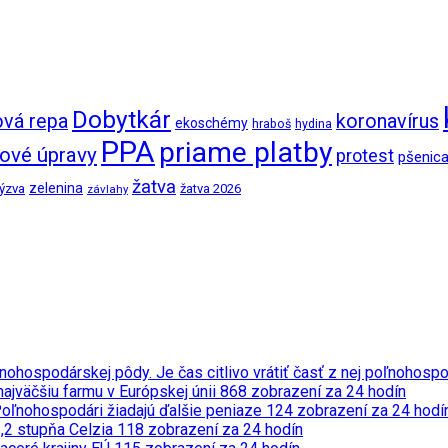
Dobytkár
ová repa
koronavírus
ekoschémy
hraboš
hydina
PPA
priame platby
ové úpravy
protest
pšenic
žatva
zelenina
ýzva
žatva 2026
závlahy
nohospodárskej pôdy. Je čas citlivo vrátiť časť z nej poľnohosp
ajväčšiu farmu v Európskej únii
868 zobrazení za 24 hodín
Poľnohospodári žiadajú ďalšie peniaze
124 zobrazení za 24 hodí
,2 stupňa Celzia
118 zobrazení za 24 hodín