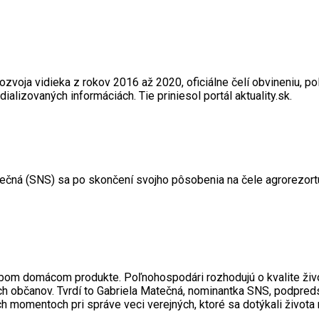
zvoja vidieka z rokov 2016 až 2020, oficiálne čelí obvineniu, pol
ializovaných informáciách. Tie priniesol portál aktuality.sk.
ečná (SNS) sa po skončení svojho pôsobenia na čele agrorezortu
m domácom produkte. Poľnohospodári rozhodujú o kvalite života 
 občanov. Tvrdí to Gabriela Matečná, nominantka SNS, podpredsed
 momentoch pri správe veci verejných, ktoré sa dotýkali života