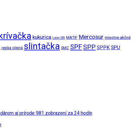
krívačka
Mercosur
kukurica
MATIF
miestne akčné
Lesy SR
slintačka
SPF
SPP
SPPK
SPU
a
repka olejná
SMZ
odárom aj prírode
981 zobrazení za 24 hodín
n