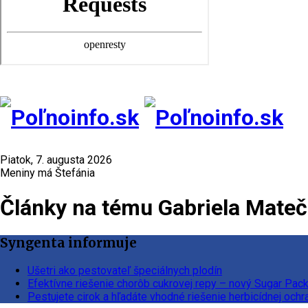
Piatok, 7. augusta 2026
Meniny má Štefánia
Články na tému Gabriela Mate
Syngenta informuje
Ušetri ako pestovateľ špeciálnych plodín
Efektívne riešenie chorôb cukrovej repy – nový Sugar Pac
Pestujete cirok a hľadáte vhodné riešenie herbicídnej ochr