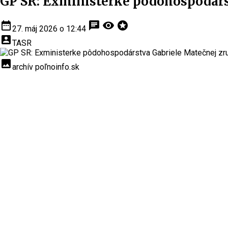
GP SR: Exministerke pôdohospodárst
date_range
chat
visibility
stars
27. máj 2026 o 12:44
account_box
TASR
insert_photo
archív poľnoinfo.sk