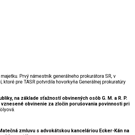
 majetku. Prvý námestník generálneho prokurátora SR, v
í, ktoré pre TASR potvrdila hovorkyňa Generálnej prokuratúry
iky, na základe sťažností obvinených osôb G. M. a R. P.
 vznesené obvinenie za zločin porušovania povinnosti pri
ölyová.
a Matečná zmluvu s advokátskou kanceláriou Ecker-Kán na