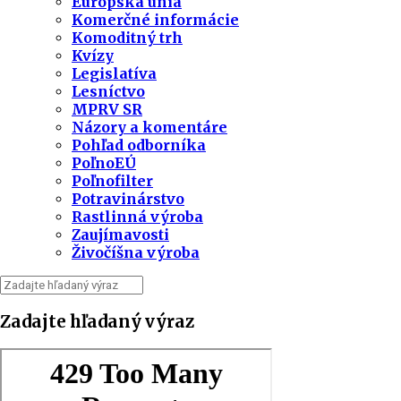
Európska únia
Komerčné informácie
Komoditný trh
Kvízy
Legislatíva
Lesníctvo
MPRV SR
Názory a komentáre
Pohľad odborníka
PoľnoEÚ
Poľnofilter
Potravinárstvo
Rastlinná výroba
Zaujímavosti
Živočíšna výroba
Zadajte hľadaný výraz