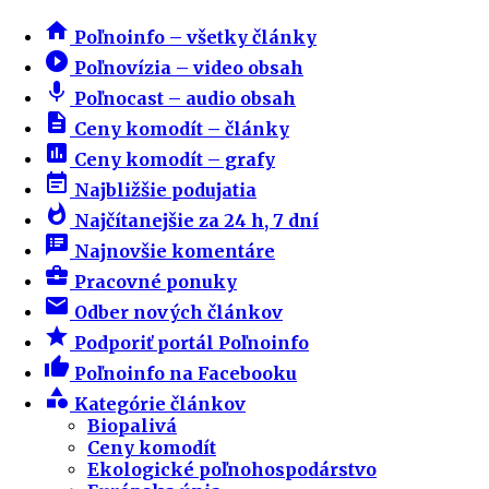
home
Poľnoinfo – všetky články
play_circle_filled
Poľnovízia – video obsah
mic
Poľnocast – audio obsah
description
Ceny komodít – články
insert_chart
Ceny komodít – grafy
event_note
Najbližšie podujatia
whatshot
Najčítanejšie za 24 h, 7 dní
speaker_notes
Najnovšie komentáre
business_center
Pracovné ponuky
email
Odber nových článkov
star
Podporiť portál Poľnoinfo
thumb_up
Poľnoinfo na Facebooku
category
Kategórie článkov
Biopalivá
Ceny komodít
Ekologické poľnohospodárstvo