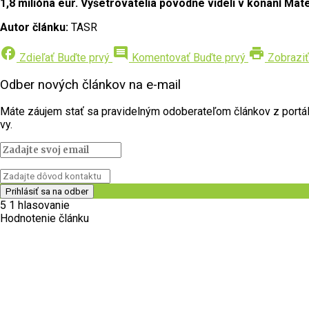
1,8 milióna eur. Vyšetrovatelia pôvodne videli v konaní Ma
Autor článku:
TASR
facebook
comment
print
Zdieľať
Buďte prvý
Komentovať
Buďte prvý
Zobraziť
Odber nových článkov na e-mail
Máte záujem stať sa pravidelným odoberateľom článkov z portálu 
vy.
5
1
hlasovanie
Hodnotenie článku