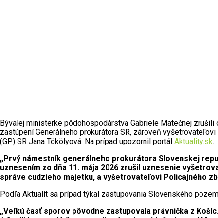
Bývalej ministerke pôdohospodárstva Gabriele Matečnej zrušili 
zastúpení Generálneho prokurátora SR, zároveň vyšetrovateľovi ul
(GP) SR Jana Tökölyová. Na prípad upozornil portál
Aktuality.sk
.
„Prvý námestník generálneho prokurátora Slovenskej republ
uznesením zo dňa 11. mája 2026 zrušil uznesenie vyšetrovat
správe cudzieho majetku, a vyšetrovateľovi Policajného zbo
Podľa Aktualít sa prípad týkal zastupovania Slovenského pozem
„Veľkú časť sporov pôvodne zastupovala právnička z Košíc.