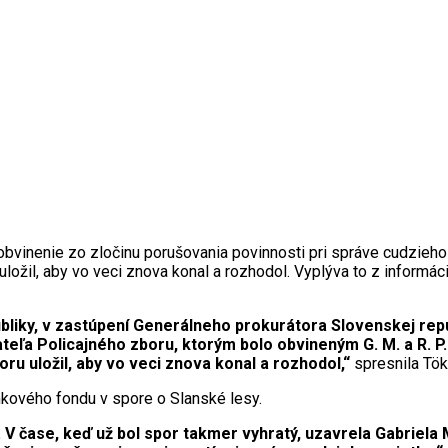
obvinenie zo zločinu porušovania povinnosti pri správe cudzieho
ožil, aby vo veci znova konal a rozhodol. Vyplýva to z informáci
iky, v zastúpení Generálneho prokurátora Slovenskej republ
eľa Policajného zboru, ktorým bolo obvineným G. M. a R. P.
ru uložil, aby vo veci znova konal a rozhodol,“
spresnila Tök
kového fondu v spore o Slanské lesy.
 V čase, keď už bol spor takmer vyhratý, uzavrela Gabriel