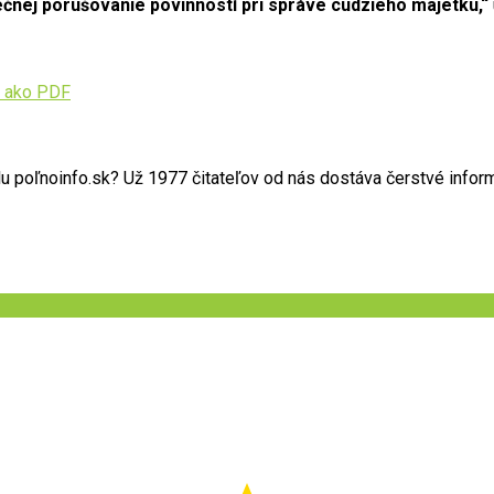
tečnej porušovanie povinností pri správe cudzieho majetku,“
 ako PDF
poľnoinfo.sk? Už 1977 čitateľov od nás dostáva čerstvé informác