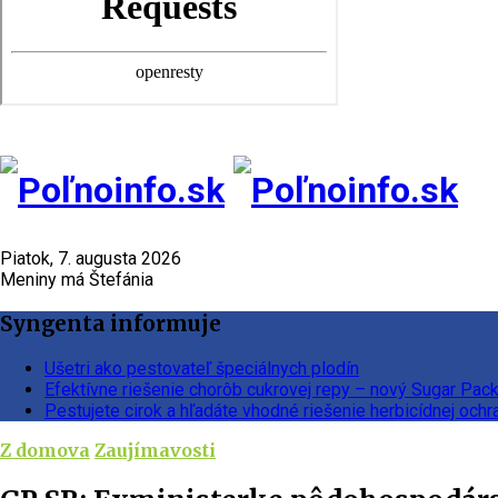
Piatok, 7. augusta 2026
Meniny má Štefánia
Syngenta informuje
Ušetri ako pestovateľ špeciálnych plodín
Efektívne riešenie chorôb cukrovej repy – nový Sugar Pac
Pestujete cirok a hľadáte vhodné riešenie herbicídnej ochr
Z domova
Zaujímavosti