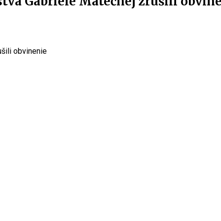
va Gabriele Matečnej zrušili obvin