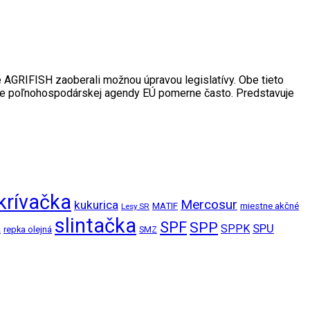
e AGRIFISH zaoberali možnou úpravou legislatívy. Obe tieto
rame poľnohospodárskej agendy EÚ pomerne často. Predstavuje
krívačka
Mercosur
kukurica
MATIF
miestne akčné
Lesy SR
slintačka
SPF
SPP
SPPK
SPU
a
repka olejná
SMZ