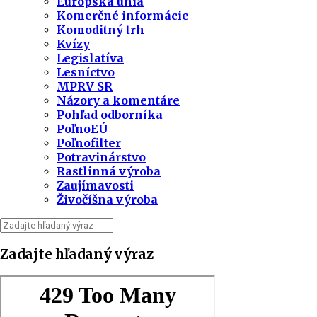
Európska únia
Komerčné informácie
Komoditný trh
Kvízy
Legislatíva
Lesníctvo
MPRV SR
Názory a komentáre
Pohľad odborníka
PoľnoEÚ
Poľnofilter
Potravinárstvo
Rastlinná výroba
Zaujímavosti
Živočíšna výroba
Zadajte hľadaný výraz