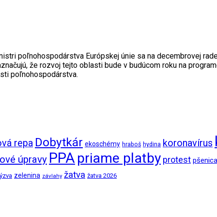
ministri poľnohospodárstva Európskej únie sa na decembrovej rad
Naznačujú, že rozvoj tejto oblasti bude v budúcom roku na prog
osti poľnohospodárstva.
Dobytkár
ová repa
koronavírus
ekoschémy
hraboš
hydina
PPA
priame platby
ové úpravy
protest
pšenic
žatva
zelenina
ýzva
žatva 2026
závlahy