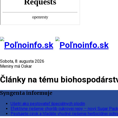
Sobota, 8. augusta 2026
Meniny má Oskar
Články na tému biohospodárst
Syngenta informuje
Ušetri ako pestovateľ špeciálnych plodín
Efektívne riešenie chorôb cukrovej repy – nový Sugar Pac
Pestujete cirok a hľadáte vhodné riešenie herbicídnej ochr