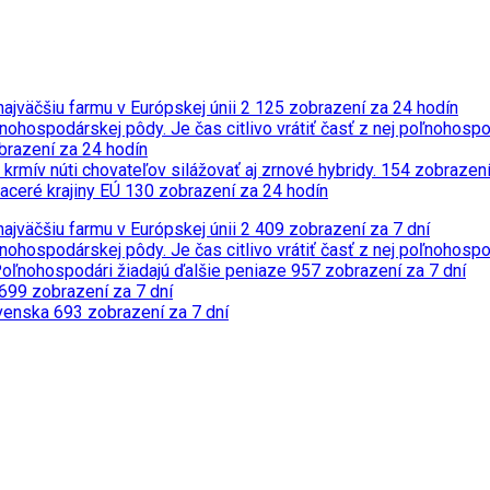
ajväčšiu farmu v Európskej únii
2 125 zobrazení za 24 hodín
nohospodárskej pôdy. Je čas citlivo vrátiť časť z nej poľnohosp
brazení za 24 hodín
 krmív núti chovateľov silážovať aj zrnové hybridy.
154 zobrazení
iaceré krajiny EÚ
130 zobrazení za 24 hodín
ajväčšiu farmu v Európskej únii
2 409 zobrazení za 7 dní
nohospodárskej pôdy. Je čas citlivo vrátiť časť z nej poľnohosp
Poľnohospodári žiadajú ďalšie peniaze
957 zobrazení za 7 dní
699 zobrazení za 7 dní
ovenska
693 zobrazení za 7 dní