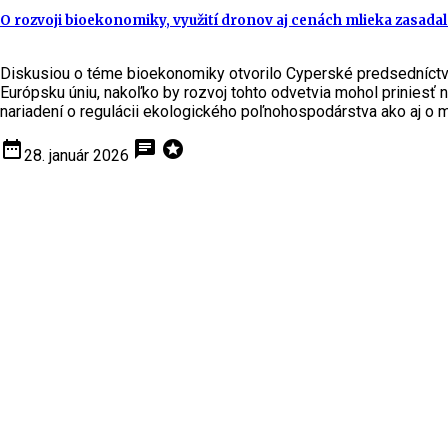
O rozvoji bioekonomiky, využití dronov aj cenách mlieka zasada
Diskusiou o téme bioekonomiky otvorilo Cyperské predsedníctvo
Európsku úniu, nakoľko by rozvoj tohto odvetvia mohol priniesť n
nariadení o regulácii ekologického poľnohospodárstva ako aj o mo
date_range
chat
stars
28. január 2026