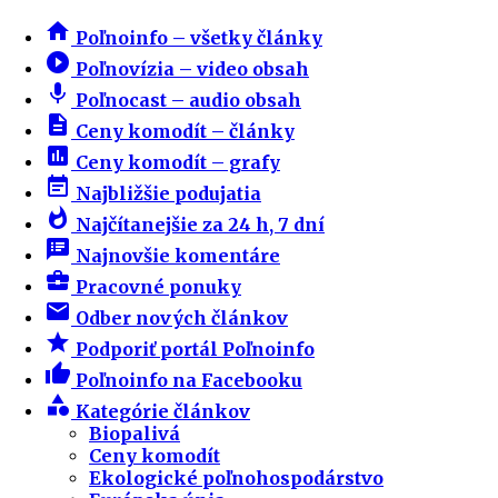
home
Poľnoinfo – všetky články
play_circle_filled
Poľnovízia – video obsah
mic
Poľnocast – audio obsah
description
Ceny komodít – články
insert_chart
Ceny komodít – grafy
event_note
Najbližšie podujatia
whatshot
Najčítanejšie za 24 h, 7 dní
speaker_notes
Najnovšie komentáre
business_center
Pracovné ponuky
email
Odber nových článkov
star
Podporiť portál Poľnoinfo
thumb_up
Poľnoinfo na Facebooku
category
Kategórie článkov
Biopalivá
Ceny komodít
Ekologické poľnohospodárstvo