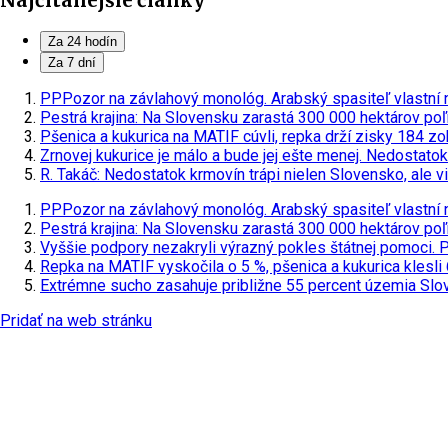
Najčítanejšie články
Za 24 hodín
Za 7 dní
PPPozor na závlahový monológ. Arabský spasiteľ vlastní n
Pestrá krajina: Na Slovensku zarastá 300 000 hektárov poľ
Pšenica a kukurica na MATIF cúvli, repka drží zisky
184 zo
Zrnovej kukurice je málo a bude jej ešte menej. Nedostatok
R. Takáč: Nedostatok krmovín trápi nielen Slovensko, ale v
PPPozor na závlahový monológ. Arabský spasiteľ vlastní n
Pestrá krajina: Na Slovensku zarastá 300 000 hektárov poľ
Vyššie podpory nezakryli výrazný pokles štátnej pomoci. 
Repka na MATIF vyskočila o 5 %, pšenica a kukurica klesli
Extrémne sucho zasahuje približne 55 percent územia Sl
Pridať na web stránku