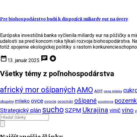
Pre biohospodárstvo budú k dispozícii miliardy eur na úvery
Európska investičná banka vyčlenila miliardy eur na pôžičky a 
udalosti sa pred koncom roka týkali rozvoja biohospodárstva. 
totiž spojenie ekologickej politiky s rastom konkurencieschopn
date_range
chat
stars
13. január 2025
Všetky témy z poľnohospodárstva
africký mor ošípaných
AMO
cukr
ASYF
cena mlieka
ošípané
pozemk
ovce
mlieko
skupiny
ovocie
ovocinári
poistenie
sucho
Ukrajina
víno
Strategický plán
SZPM
vinič
v