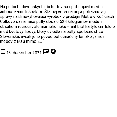
Na pultoch slovenských obchodov sa opäť objavil med s
antibiotikami. Inšpektori Štátnej veterinárnej a potravinovej
správy našli nevyhovujúci výrobok v predajni Metro v Košiciach.
Celkovo sa na naše pulty dosalo 524 kilogramov medu s
obsahom rezíduí veterinárneho lieku – antibiotika tylozín. Išlo o
med kvetový lipový, ktorý uviedla na pulty spoločnosť zo
Slovenska, avšak jeho pôvod bol označený len ako „zmes
medov z EÚ a mimo EÚ“.
date_range
chat
stars
13. december 2021