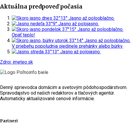
Aktuálna predpoveď počasia
dnes
32°
13°
Jasno až polooblačno.
nedeľa
33°
9°
Jasno až polojasno.
pondelok
37°
15°
Jasno až polooblačno.
Opäť teplo!
utorok
33°
14°
Jasno až polooblačno.
V priebehu popoludnia ojedinele prehánky alebo búrky.
streda
33°
13°
Jasno až polojasno.
Zdroj: imeteo.sk
Denný sprievodca domácim a svetovým pôdohospodárstvom.
Spravodajstvo od našich redaktorov a tlačových agentúr.
Automaticky aktualizované cenové informácie.
Partneri