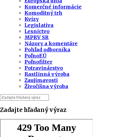
Európska únia
Komerčné informácie
Komoditný trh
Kvízy
Legislatíva
Lesníctvo
MPRV SR
Názory a komentáre
Pohľad odborníka
PoľnoEÚ
Poľnofilter
Potravinárstvo
Rastlinná výroba
Zaujímavosti
Živočíšna výroba
Zadajte hľadaný výraz