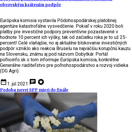
obrovským krátením podpôr
Európska komisia vystavila Pôdohospodárskej platobnej
agentúre katastrofálne vysvedčenie. Pokiaľ v roku 2020 boli
platby pre investičné podpory preventívne pozastavené v
hodnote 10 percent ich výšky, tak od začiatku roka je to už 25-
percent! Celé vlaňajšie, no aj aktuálne blokovanie investičných
podpôr vzniklo ako reakcia Bruselu na najväčšiu korupčnú kauzu
na Slovensku, známu aj pod názvom Dobytkár. Portál
poľnoinfo.sk o tom informuje Európska komisia, konkrétne
Generálne riaditeľstvo pre poľnohospodárstvo a rozvoj vidieka
(DG Agri).
date_range
chat
stars
1. júl 2021
Podoba novej SPP mieri do finále