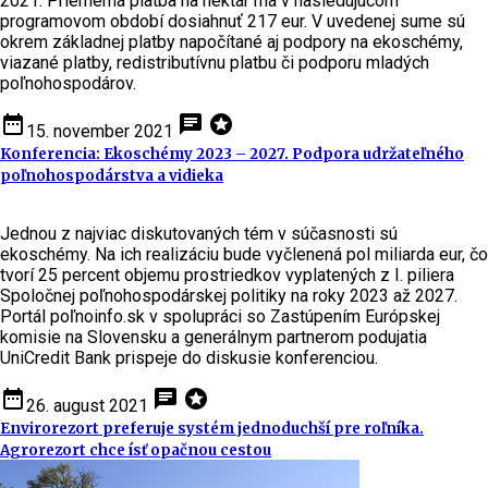
2021. Priemerná platba na hektár má v nasledujúcom
programovom období dosiahnuť 217 eur. V uvedenej sume sú
okrem základnej platby napočítané aj podpory na ekoschémy,
viazané platby, redistributívnu platbu či podporu mladých
poľnohospodárov.
date_range
chat
stars
15. november 2021
Konferencia: Ekoschémy 2023 – 2027. Podpora udržateľného
poľnohospodárstva a vidieka
Jednou z najviac diskutovaných tém v súčasnosti sú
ekoschémy. Na ich realizáciu bude vyčlenená pol miliarda eur, čo
tvorí 25 percent objemu prostriedkov vyplatených z I. piliera
Spoločnej poľnohospodárskej politiky na roky 2023 až 2027.
Portál poľnoinfo.sk v spolupráci so Zastúpením Európskej
komisie na Slovensku a generálnym partnerom podujatia
UniCredit Bank prispeje do diskusie konferenciou.
date_range
chat
stars
26. august 2021
Envirorezort preferuje systém jednoduchší pre roľníka.
Agrorezort chce ísť opačnou cestou