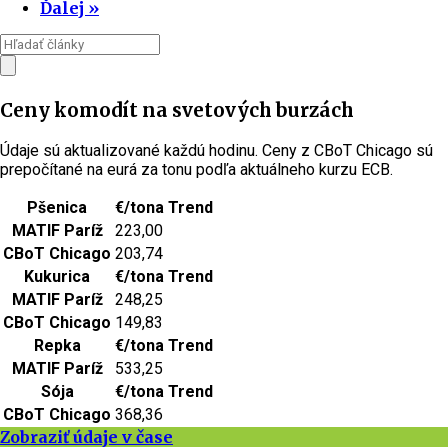
Ďalej »
Ceny komodít na svetových burzách
Údaje sú aktualizované každú hodinu. Ceny z CBoT Chicago sú
prepočítané na eurá za tonu podľa aktuálneho kurzu ECB.
Pšenica
€/tona
Trend
MATIF Paríž
223,00
CBoT Chicago
203,74
Kukurica
€/tona
Trend
MATIF Paríž
248,25
CBoT Chicago
149,83
Repka
€/tona
Trend
MATIF Paríž
533,25
Sója
€/tona
Trend
CBoT Chicago
368,36
Zobraziť údaje v čase