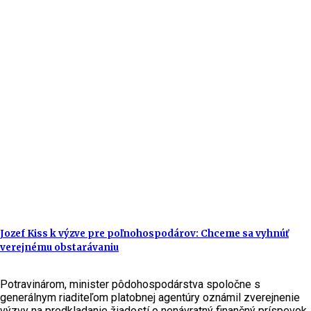
Jozef Kiss k výzve pre poľnohospodárov: Chceme sa vyhnúť
verejnému obstarávaniu
Potravinárom, minister pôdohospodárstva spoločne s
generálnym riaditeľom platobnej agentúry oznámil zverejnenie
výzvy na predkladanie žiadostí o nenávratný finančný príspevok