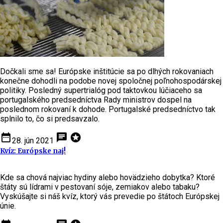
Dočkali sme sa! Európske inštitúcie sa po dlhých rokovaniach
konečne dohodli na podobe novej spoločnej poľnohospodárskej
politiky. Posledný supertrialóg pod taktovkou lúčiaceho sa
portugalského predsedníctva Rady ministrov dospel na
poslednom rokovaní k dohode. Portugalské predsedníctvo tak
splnilo to, čo si predsavzalo.
date_range
chat
stars
28. jún 2021
Kvíz: Európske naj!
Kde sa chová najviac hydiny alebo hovädzieho dobytka? Ktoré
štáty sú lídrami v pestovaní sóje, zemiakov alebo tabaku?
Vyskúšajte si náš kvíz, ktorý vás prevedie po štátoch Európskej
únie.