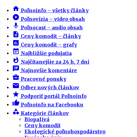
home
Poľnoinfo – všetky články
play_circle_filled
Poľnovízia – video obsah
mic
Poľnocast – audio obsah
description
Ceny komodít – články
insert_chart
Ceny komodít – grafy
event_note
Najbližšie podujatia
whatshot
Najčítanejšie za 24 h, 7 dní
speaker_notes
Najnovšie komentáre
business_center
Pracovné ponuky
email
Odber nových článkov
star
Podporiť portál Poľnoinfo
thumb_up
Poľnoinfo na Facebooku
category
Kategórie článkov
Biopalivá
Ceny komodít
Ekologické poľnohospodárstvo