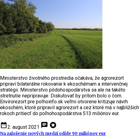
Ministerstvo životného prostredia očakáva, že agrorezort
pripraví bilaterálne rokovanie k ekoschémam a intervenčnej
stratégii. Ministerstvo pôdohospodárstva sa ale na takéto
stretnutie nepripravuje. Diskutovať by pritom bolo o čom.
Envirorezort pre poľnoinfo.sk veľmi otvorene kritizuje návrh
ekoschém, ktoré pripravil agrorezort a cez ktoré má v najbližších
rokoch pritiecť do poľnohospodárstva 513 miliónov eur.
date_range
chat
stars
2. august 2021
Na založenie nových medzí odíde 90 miliónov eur