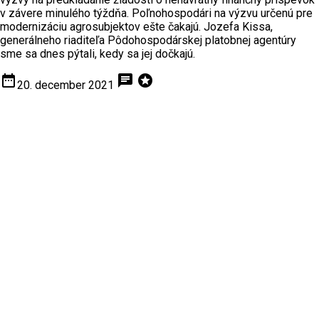
v závere minulého týždňa. Poľnohospodári na výzvu určenú pre
modernizáciu agrosubjektov ešte čakajú. Jozefa Kissa,
generálneho riaditeľa Pôdohospodárskej platobnej agentúry
sme sa dnes pýtali, kedy sa jej dočkajú.
date_range
chat
stars
20. december 2021