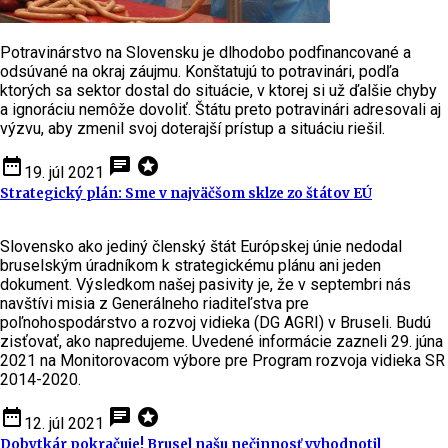
Potravinárstvo na Slovensku je dlhodobo podfinancované a
odsúvané na okraj záujmu. Konštatujú to potravinári, podľa
ktorých sa sektor dostal do situácie, v ktorej si už ďalšie chyby
a ignoráciu nemôže dovoliť. Štátu preto potravinári adresovali aj
výzvu, aby zmenil svoj doterajší prístup a situáciu riešil.
date_range
chat
stars
19. júl 2021
Strategický plán: Sme v najväčšom sklze zo štátov EÚ
Slovensko ako jediný členský štát Európskej únie nedodal
bruselským úradníkom k strategickému plánu ani jeden
dokument. Výsledkom našej pasivity je, že v septembri nás
navštívi misia z Generálneho riaditeľstva pre
poľnohospodárstvo a rozvoj vidieka (DG AGRI) v Bruseli. Budú
zisťovať, ako napredujeme. Uvedené informácie zazneli 29. júna
2021 na Monitorovacom výbore pre Program rozvoja vidieka SR
2014-2020.
date_range
chat
stars
12. júl 2021
Dobytkár pokračuje! Brusel našu nečinnosť vyhodnotil