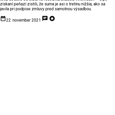
získaní peňazí zistili, že suma je asi o tretinu nižšia, ako sa
javila pri podpise zmluvy pred samotnou výsadbou.
date_range
chat
stars
22. november 2021