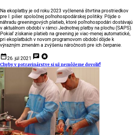
Na ekoplatby je od roku 2023 vyčlenená štvrtina prostriedkov
pre I. pilier spoločnej poľnohospodárskej politiky. Pôjde o
náhradu greeningových platieb, ktoré poľnohospodári dostávajú
v aktuálnom období v rámci Jednotnej platby na plochu (SAPS).
Pokiaľ získanie platieb na greening je viac-menej automatické,
pri ekoplatbách v novom programovom období dôjde k
výrazným zmenám a zvýšeniu náročnosti pre ich čerpanie.
date_range
chat
stars
26. júl 2021
Chyby v potravinárstve si už nemôžeme dovoliť!