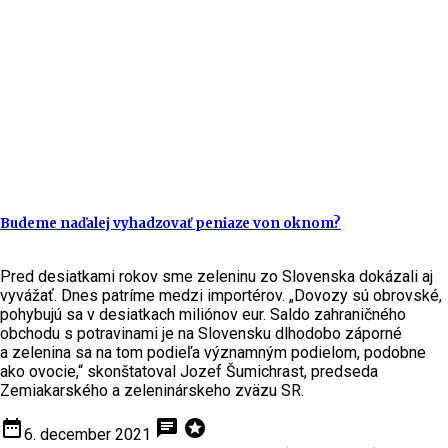
Budeme naďalej vyhadzovať peniaze von oknom?
Pred desiatkami rokov sme zeleninu zo Slovenska dokázali aj
vyvážať. Dnes patríme medzi importérov. „Dovozy sú obrovské,
pohybujú sa v desiatkach miliónov eur. Saldo zahraničného
obchodu s potravinami je na Slovensku dlhodobo záporné
a zelenina sa na tom podieľa významným podielom, podobne
ako ovocie,“ skonštatoval Jozef Šumichrast, predseda
Zemiakarského a zeleninárskeho zväzu SR.
date_range
chat
stars
6. december 2021