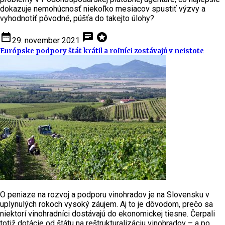
dokazuje nemohúcnosť niekoľko mesiacov spustiť výzvy a
vyhodnotiť pôvodné, púšťa do takejto úlohy?
date_range
chat
stars
29. november 2021
Európske podpory štát krátil a roľníci zostávajú v neistote
O peniaze na rozvoj a podporu vinohradov je na Slovensku v
uplynulých rokoch vysoký záujem. Aj to je dôvodom, prečo sa
niektorí vinohradníci dostávajú do ekonomickej tiesne. Čerpali
totiž dotácie od štátu na reštrukturalizáciu vinohradov – a po