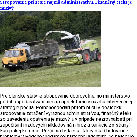
Stropovanie prinesie najmä administratívu. Finančný efekt je
mizivý
Pre členské štáty je stropovanie dobrovoľné, no ministerstvo
pôdohospodárstva s ním aj napriek tomu v návrhu intervenčnej
stratégie počíta. Poľnohospodári pritom budú v dôsledku
stropovania zaťažení výraznou administratívou, finančný efekt
zo zavedenia opatrenia je mizivý a v prípade nezrovnalostí pri
započítaní mzdových nákladov nám hrozia sankcie zo strany
Európskej komisie. Prečo sa teda štát, ktorý má dlhotrvajúce
problémy v Pôdohospodárskej platobnej agentúre, čo najlepšie