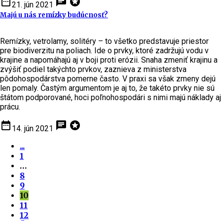
date_range
chat
stars
21. jún 2021
Majú u nás remízky budúcnosť?
Remízky, vetrolamy, solitéry – to všetko predstavuje priestor
pre biodiverzitu na poliach. Ide o prvky, ktoré zadržujú vodu v
krajine a napomáhajú aj v boji proti erózii. Snaha zmeniť krajinu a
zvýšiť podiel takýchto prvkov, zaznieva z ministerstva
pôdohospodárstva pomerne často. V praxi sa však zmeny dejú
len pomaly. Častým argumentom je aj to, že takéto prvky nie sú
štátom podporované, hoci poľnohospodári s nimi majú náklady aj
prácu.
date_range
chat
stars
14. jún 2021
...
1
…
8
9
10
11
12