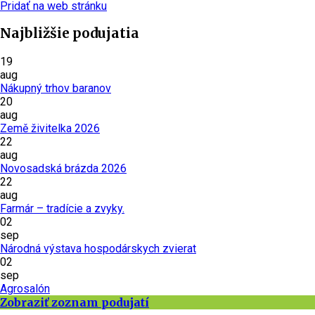
Pridať na web stránku
Najbližšie podujatia
19
aug
Nákupný trhov baranov
20
aug
Země živitelka 2026
22
aug
Novosadská brázda 2026
22
aug
Farmár – tradície a zvyky.
02
sep
Národná výstava hospodárskych zvierat
02
sep
Agrosalón
Zobraziť zoznam podujatí