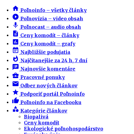
home
Poľnoinfo – všetky články
play_circle_filled
Poľnovízia – video obsah
mic
Poľnocast – audio obsah
description
Ceny komodít – články
insert_chart
Ceny komodít – grafy
event_note
Najbližšie podujatia
whatshot
Najčítanejšie za 24 h, 7 dní
speaker_notes
Najnovšie komentáre
business_center
Pracovné ponuky
email
Odber nových článkov
star
Podporiť portál Poľnoinfo
thumb_up
Poľnoinfo na Facebooku
category
Kategórie článkov
Biopalivá
Ceny komodít
Ekologické poľnohospodárstvo