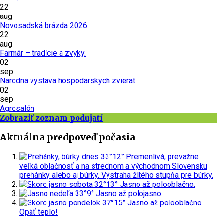
22
aug
Novosadská brázda 2026
22
aug
Farmár – tradície a zvyky.
02
sep
Národná výstava hospodárskych zvierat
02
sep
Agrosalón
Zobraziť zoznam podujatí
Aktuálna predpoveď počasia
dnes
33°
12°
Premenlivá, prevažne
veľká oblačnosť a na strednom a východnom Slovensku
prehánky alebo aj búrky.
Výstraha žltého stupňa pre búrky.
sobota
32°
13°
Jasno až polooblačno.
nedeľa
33°
9°
Jasno až polojasno.
pondelok
37°
15°
Jasno až polooblačno.
Opäť teplo!