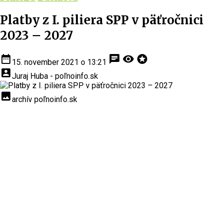
Platby z I. piliera SPP v päťročnici
2023 – 2027
date_range
chat
visibility
stars
15. november 2021 o 13:21
account_box
Juraj Huba - poľnoinfo.sk
insert_photo
archív poľnoinfo.sk