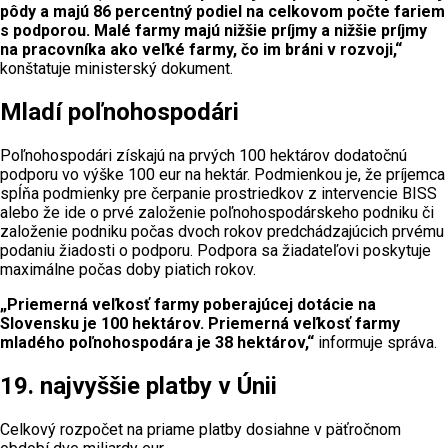
pôdy a majú 86 percentný podiel na celkovom počte fariem
s podporou. Malé farmy majú nižšie príjmy a nižšie príjmy
na pracovníka ako veľké farmy, čo im bráni v rozvoji,“
konštatuje ministerský dokument.
Mladí poľnohospodári
Poľnohospodári získajú na prvých 100 hektárov dodatočnú
podporu vo výške 100 eur na hektár. Podmienkou je, že príjemca
spĺňa podmienky pre čerpanie prostriedkov z intervencie BISS
alebo že ide o prvé založenie poľnohospodárskeho podniku či
založenie podniku počas dvoch rokov predchádzajúcich prvému
podaniu žiadosti o podporu. Podpora sa žiadateľovi poskytuje
maximálne počas doby piatich rokov.
„Priemerná veľkosť farmy poberajúcej dotácie na
Slovensku je 100 hektárov. Priemerná veľkosť farmy
mladého poľnohospodára je 38 hektárov,“
informuje správa.
19. najvyššie platby v Únii
Celkový rozpočet na priame platby dosiahne v päťročnom