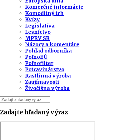
Európska únia
Komerčné informácie
Komoditný trh
Kvízy
Legislatíva
Lesníctvo
MPRV SR
Názory a komentáre
Pohľad odborníka
PoľnoEÚ
Poľnofilter
Potravinárstvo
Rastlinná výroba
Zaujímavosti
Živočíšna výroba
Zadajte hľadaný výraz