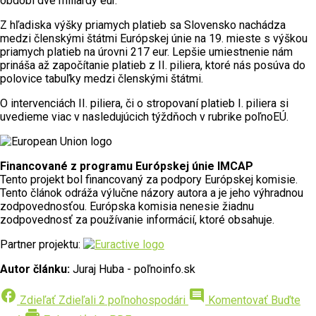
období dve miliardy eur.
Z hľadiska výšky priamych platieb sa Slovensko nachádza
medzi členskými štátmi Európskej únie na 19. mieste s výškou
priamych platieb na úrovni 217 eur. Lepšie umiestnenie nám
prináša až započítanie platieb z II. piliera, ktoré nás posúva do
polovice tabuľky medzi členskými štátmi.
O intervenciách II. piliera, či o stropovaní platieb I. piliera si
uvedieme viac v nasledujúcich týždňoch v rubrike poľnoEÚ.
Financované z programu Európskej únie IMCAP
Tento projekt bol financovaný za podpory Európskej komisie.
Tento článok odráža výlučne názory autora a je jeho výhradnou
zodpovednosťou. Európska komisia nenesie žiadnu
zodpovednosť za používanie informácií, ktoré obsahuje.
Partner projektu:
Autor článku:
Juraj Huba - poľnoinfo.sk
facebook
comment
Zdieľať
Zdieľali 2 poľnohospodári
Komentovať
Buďte
print