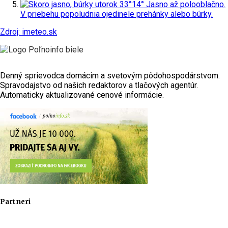
utorok
33°
14°
Jasno až polooblačno.
V priebehu popoludnia ojedinele prehánky alebo búrky.
Zdroj: imeteo.sk
Denný sprievodca domácim a svetovým pôdohospodárstvom.
Spravodajstvo od našich redaktorov a tlačových agentúr.
Automaticky aktualizované cenové informácie.
Partneri