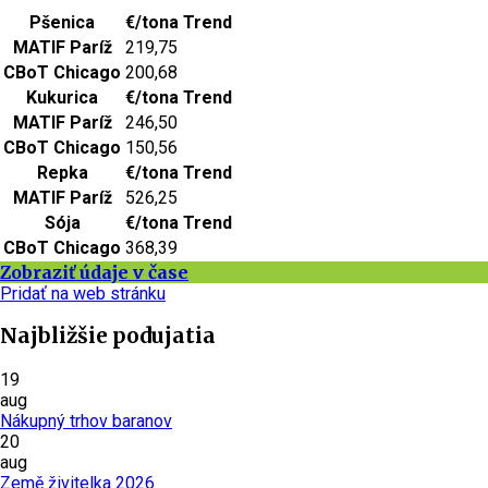
Pšenica
€/tona
Trend
MATIF Paríž
219,75
CBoT Chicago
200,68
Kukurica
€/tona
Trend
MATIF Paríž
246,50
CBoT Chicago
150,56
Repka
€/tona
Trend
MATIF Paríž
526,25
Sója
€/tona
Trend
CBoT Chicago
368,39
Zobraziť údaje v čase
Pridať na web stránku
Najbližšie podujatia
19
aug
Nákupný trhov baranov
20
aug
Země živitelka 2026