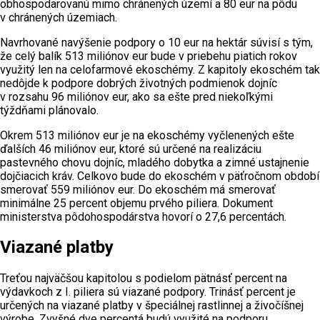
obhospodarovanú mimo chránených území a 80 eur na pôdu
v chránených územiach.
Navrhované navýšenie podpory o 10 eur na hektár súvisí s tým,
že celý balík 513 miliónov eur bude v priebehu piatich rokov
využitý len na celofarmové ekoschémy. Z kapitoly ekoschém tak
nedôjde k podpore dobrých životných podmienok dojníc
v rozsahu 96 miliónov eur, ako sa ešte pred niekoľkými
týždňami plánovalo.
Okrem 513 miliónov eur je na ekoschémy vyčlenených ešte
ďalších 46 miliónov eur, ktoré sú určené na realizáciu
pastevného chovu dojníc, mladého dobytka a zimné ustajnenie
dojčiacich kráv. Celkovo bude do ekoschém v päťročnom období
smerovať 559 miliónov eur. Do ekoschém má smerovať
minimálne 25 percent objemu prvého piliera. Dokument
ministerstva pôdohospodárstva hovorí o 27,6 percentách.
Viazané platby
Treťou najväčšou kapitolou s podielom pätnásť percent na
výdavkoch z I. piliera sú viazané podpory. Trinásť percent je
určených na viazané platby v špeciálnej rastlinnej a živočíšnej
výrobe. Zvyšné dve percentá budú využité na podporu