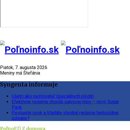
Piatok, 7. augusta 2026
Meniny má Štefánia
Syngenta informuje
Ušetri ako pestovateľ špeciálnych plodín
Efektívne riešenie chorôb cukrovej repy – nový Sugar
Pack
Pestujete cirok a hľadáte vhodné riešenie herbicídnej
ochrany?
PoľnoEÚ
Z domova