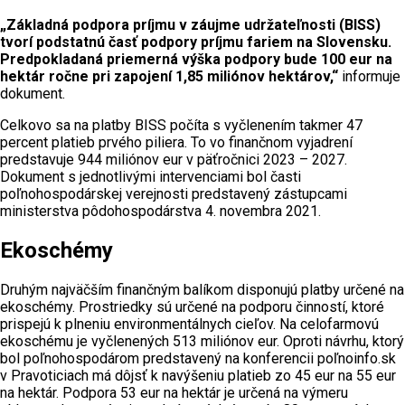
„Základná podpora príjmu v záujme udržateľnosti (BISS)
tvorí podstatnú časť podpory príjmu fariem na Slovensku.
Predpokladaná priemerná výška podpory bude 100 eur na
hektár ročne pri zapojení 1,85 miliónov hektárov,“
informuje
dokument.
Celkovo sa na platby BISS počíta s vyčlenením takmer 47
percent platieb prvého piliera. To vo finančnom vyjadrení
predstavuje 944 miliónov eur v päťročnici 2023 – 2027.
Dokument s jednotlivými intervenciami bol časti
poľnohospodárskej verejnosti predstavený zástupcami
ministerstva pôdohospodárstva 4. novembra 2021.
Ekoschémy
Druhým najväčším finančným balíkom disponujú platby určené na
ekoschémy. Prostriedky sú určené na podporu činností, ktoré
prispejú k plneniu environmentálnych cieľov. Na celofarmovú
ekoschému je vyčlenených 513 miliónov eur. Oproti návrhu, ktorý
bol poľnohospodárom predstavený na konferencii poľnoinfo.sk
v Pravoticiach má dôjsť k navýšeniu platieb zo 45 eur na 55 eur
na hektár. Podpora 53 eur na hektár je určená na výmeru