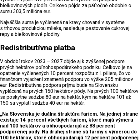
bielkovinových plodín. Celkovo pôjde za päťročné obdobie o
sumu 303,5 milióna eur.
Najväčšia suma je vyčlenená na kravy chované v systéme
s trhovou produkciou mlieka, nasleduje pestovanie cukrovej
repy a bielkovinové plodiny.
Redistributívna platba
V období rokov 2023 – 2027 dôjde aj k zvýšenej podpore
prvých hektárov poľnohospodárskeho podniku. Celkovo je na
opatrenie vyčlenených 10 percent rozpočtu z I. piliera, čo vo
finančnom vyjadrení znamená podporu vo výške 205 miliónov
eur. Redistributívna podpora príjmu bude na Slovensku
vyplácaná na prvých 150 hektárov pôdy. Na prvých 100 hektárov
sa poskytne sadzba 80 eur na hektár, kým na hektáre 101 až
150 sa vyplatí sadzba 40 eur na hektár.
„Na Slovensku je duálna štruktúra fariem. Na jednej strane
existuje 14-percent všetkých fariem, ktoré majú výmeru
nad 100 hektárov a obhospodarujú až 88 percent
podporenej pôdy. Na druhej strane sú farmy s výmerou do
100 hektárov, ktoré obhospodarujú 12 percent podporenej