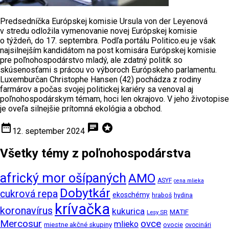
Predsedníčka Európskej komisie Ursula von der Leyenová
v stredu odložila vymenovanie novej Európskej komisie
o týždeň, do 17. septembra. Podľa portálu Politico.eu je však
najsilnejším kandidátom na post komisára Európskej komisie
pre poľnohospodárstvo mladý, ale zdatný politik so
skúsenosťami s prácou vo výboroch Európskeho parlamentu.
Luxemburčan Christophe Hansen (42) pochádza z rodiny
farmárov a počas svojej politickej kariéry sa venoval aj
poľnohospodárskym témam, hoci len okrajovo. V jeho životopise
je oveľa silnejšie prítomná ekológia a obchod.
date_range
chat
stars
12. september 2024
Všetky témy z poľnohospodárstva
africký mor ošípaných
AMO
ASYF
cena mlieka
Dobytkár
cukrová repa
ekoschémy
hraboš
hydina
krívačka
koronavírus
kukurica
MATIF
Lesy SR
Mercosur
ovce
mlieko
miestne akčné skupiny
ovocie
ovocinári