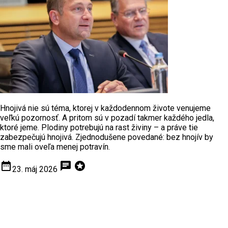
Hnojivá nie sú téma, ktorej v každodennom živote venujeme
veľkú pozornosť. A pritom sú v pozadí takmer každého jedla,
ktoré jeme. Plodiny potrebujú na rast živiny – a práve tie
zabezpečujú hnojivá. Zjednodušene povedané: bez hnojív by
sme mali oveľa menej potravín.
date_range
chat
stars
23. máj 2026