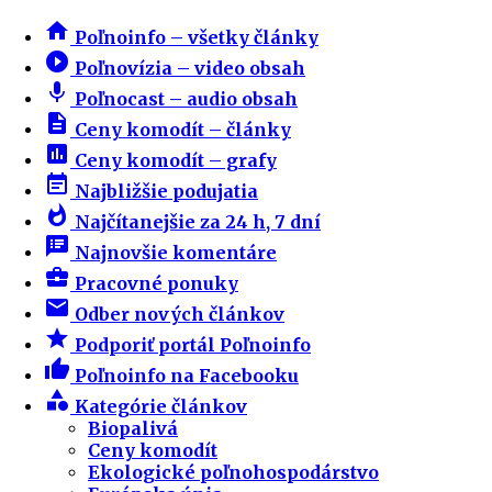
home
Poľnoinfo – všetky články
play_circle_filled
Poľnovízia – video obsah
mic
Poľnocast – audio obsah
description
Ceny komodít – články
insert_chart
Ceny komodít – grafy
event_note
Najbližšie podujatia
whatshot
Najčítanejšie za 24 h, 7 dní
speaker_notes
Najnovšie komentáre
business_center
Pracovné ponuky
email
Odber nových článkov
star
Podporiť portál Poľnoinfo
thumb_up
Poľnoinfo na Facebooku
category
Kategórie článkov
Biopalivá
Ceny komodít
Ekologické poľnohospodárstvo