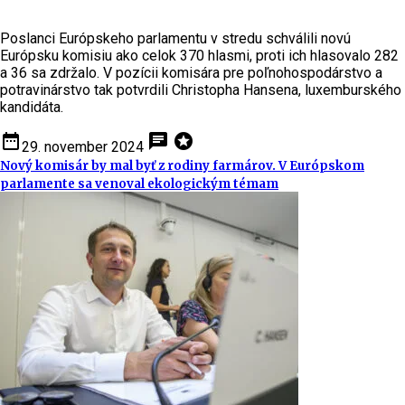
Poslanci Európskeho parlamentu v stredu schválili novú
Európsku komisiu ako celok 370 hlasmi, proti ich hlasovalo 282
a 36 sa zdržalo. V pozícii komisára pre poľnohospodárstvo a
potravinárstvo tak potvrdili Christopha Hansena, luxemburského
kandidáta.
date_range
chat
stars
29. november 2024
Nový komisár by mal byť z rodiny farmárov. V Európskom
parlamente sa venoval ekologickým témam