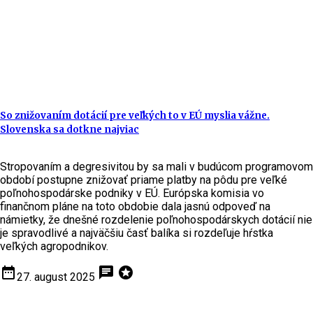
So znižovaním dotácií pre veľkých to v EÚ myslia vážne.
Slovenska sa dotkne najviac
Stropovaním a degresivitou by sa mali v budúcom programovom
období postupne znižovať priame platby na pôdu pre veľké
poľnohospodárske podniky v EÚ. Európska komisia vo
finančnom pláne na toto obdobie dala jasnú odpoveď na
námietky, že dnešné rozdelenie poľnohospodárskych dotácií nie
je spravodlivé a najväčšiu časť balíka si rozdeľuje hŕstka
veľkých agropodnikov.
date_range
chat
stars
27. august 2025