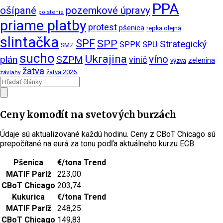
PPA
ošípané
pozemkové úpravy
poistenie
priame platby
protest
pšenica
repka olejná
slintačka
SPF
SPP
Strategický
SPPK
SPU
SMZ
sucho
Ukrajina
víno
plán
SZPM
vinič
zelenina
výzva
žatva
žatva 2026
závlahy
Ceny komodít na svetových burzách
Údaje sú aktualizované každú hodinu. Ceny z CBoT Chicago sú
prepočítané na eurá za tonu podľa aktuálneho kurzu ECB.
Pšenica
€/tona
Trend
MATIF Paríž
223,00
CBoT Chicago
203,74
Kukurica
€/tona
Trend
MATIF Paríž
248,25
CBoT Chicago
149,83