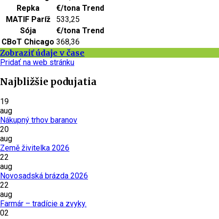
Repka
€/tona
Trend
MATIF Paríž
533,25
Sója
€/tona
Trend
CBoT Chicago
368,36
Zobraziť údaje v čase
Pridať na web stránku
Najbližšie podujatia
19
aug
Nákupný trhov baranov
20
aug
Země živitelka 2026
22
aug
Novosadská brázda 2026
22
aug
Farmár – tradície a zvyky.
02