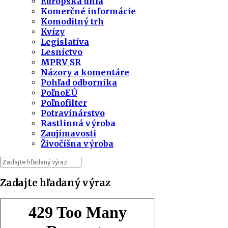
Európska únia
Komerčné informácie
Komoditný trh
Kvízy
Legislatíva
Lesníctvo
MPRV SR
Názory a komentáre
Pohľad odborníka
PoľnoEÚ
Poľnofilter
Potravinárstvo
Rastlinná výroba
Zaujímavosti
Živočíšna výroba
Zadajte hľadaný výraz