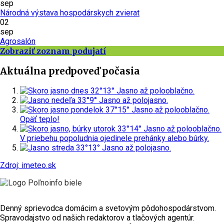
sep
Národná výstava hospodárskych zvierat
02
sep
Agrosalón
Zobraziť zoznam podujatí
Aktuálna predpoveď počasia
dnes
32°
13°
Jasno až polooblačno.
nedeľa
33°
9°
Jasno až polojasno.
pondelok
37°
15°
Jasno až polooblačno.
Opäť teplo!
utorok
33°
14°
Jasno až polooblačno.
V priebehu popoludnia ojedinele prehánky alebo búrky.
streda
33°
13°
Jasno až polojasno.
Zdroj: imeteo.sk
Denný sprievodca domácim a svetovým pôdohospodárstvom.
Spravodajstvo od našich redaktorov a tlačových agentúr.