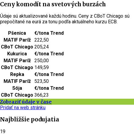
Ceny komodít na svetových burzách
Údaje sú aktualizované každú hodinu. Ceny z CBoT Chicago sú
prepočítané na eurá za tonu podľa aktuálneho kurzu ECB.
Pšenica
€/tona
Trend
MATIF Paríž
222,50
CBoT Chicago
205,24
Kukurica
€/tona
Trend
MATIF Paríž
250,00
CBoT Chicago
149,59
Repka
€/tona
Trend
MATIF Paríž
523,50
Sója
€/tona
Trend
CBoT Chicago
366,23
Zobraziť údaje v čase
Pridať na web stránku
Najbližšie podujatia
19