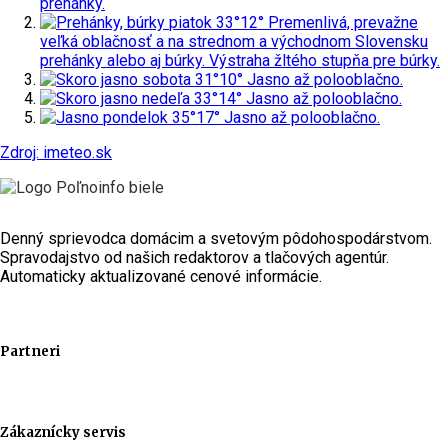
prehánky.
piatok
33°
12°
Premenlivá, prevažne
veľká oblačnosť a na strednom a východnom Slovensku
prehánky alebo aj búrky.
Výstraha žltého stupňa pre búrky.
sobota
31°
10°
Jasno až polooblačno.
nedeľa
33°
14°
Jasno až polooblačno.
pondelok
35°
17°
Jasno až polooblačno.
Zdroj: imeteo.sk
Denný sprievodca domácim a svetovým pôdohospodárstvom.
Spravodajstvo od našich redaktorov a tlačových agentúr.
Automaticky aktualizované cenové informácie.
Partneri
Zákaznícky servis