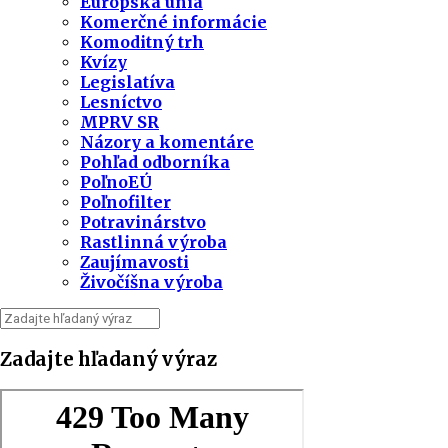
Európska únia
Komerčné informácie
Komoditný trh
Kvízy
Legislatíva
Lesníctvo
MPRV SR
Názory a komentáre
Pohľad odborníka
PoľnoEÚ
Poľnofilter
Potravinárstvo
Rastlinná výroba
Zaujímavosti
Živočíšna výroba
Zadajte hľadaný výraz