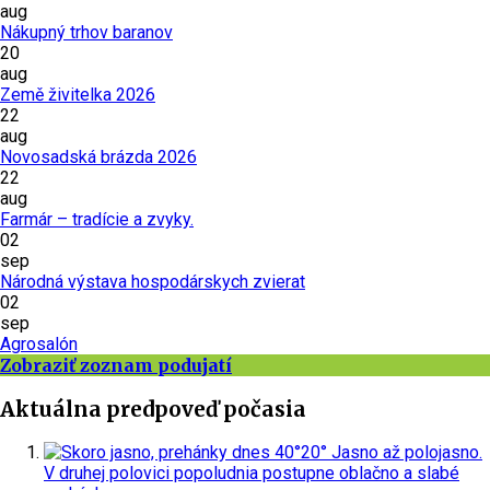
aug
Nákupný trhov baranov
20
aug
Země živitelka 2026
22
aug
Novosadská brázda 2026
22
aug
Farmár – tradície a zvyky.
02
sep
Národná výstava hospodárskych zvierat
02
sep
Agrosalón
Zobraziť zoznam podujatí
Aktuálna predpoveď počasia
dnes
40°
20°
Jasno až polojasno.
V druhej polovici popoludnia postupne oblačno a slabé