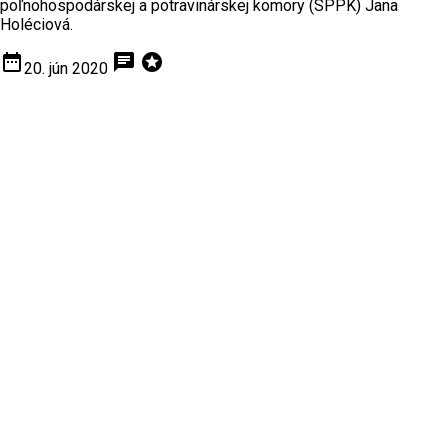
poľnohospodárskej a potravinárskej komory (SPPK) Jana
Holéciová.
date_range
chat
stars
20. jún 2020