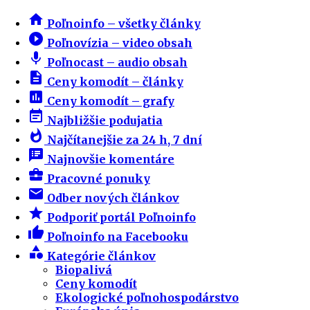
home
Poľnoinfo – všetky články
play_circle_filled
Poľnovízia – video obsah
mic
Poľnocast – audio obsah
description
Ceny komodít – články
insert_chart
Ceny komodít – grafy
event_note
Najbližšie podujatia
whatshot
Najčítanejšie za 24 h, 7 dní
speaker_notes
Najnovšie komentáre
business_center
Pracovné ponuky
email
Odber nových článkov
star
Podporiť portál Poľnoinfo
thumb_up
Poľnoinfo na Facebooku
category
Kategórie článkov
Biopalivá
Ceny komodít
Ekologické poľnohospodárstvo