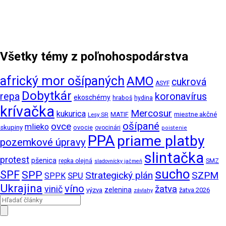
Všetky témy z poľnohospodárstva
africký mor ošípaných
AMO
cukrová
ASYF
Dobytkár
repa
koronavírus
ekoschémy
hraboš
hydina
krívačka
Mercosur
kukurica
MATIF
miestne akčné
Lesy SR
ošípané
ovce
mlieko
skupiny
ovocie
ovocinári
poistenie
PPA
priame platby
pozemkové úpravy
slintačka
protest
pšenica
SMZ
repka olejná
sladovnícky jačmeň
sucho
SPF
SPP
Strategický plán
SZPM
SPPK
SPU
Ukrajina
víno
vinič
žatva
zelenina
výzva
žatva 2026
závlahy