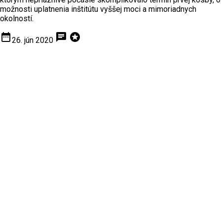
možnosti uplatnenia inštitútu vyššej moci a mimoriadnych
okolností.
date_range
chat
stars
26. jún 2020