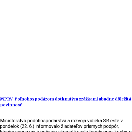
MPRV: Poľnohospodárom dotknutým zrážkami ubudne dôležitá
povinnosť
Ministerstvo pôdohospodárstva a rozvoja vidieka SR ešte v
pondelok (22. 6.) informovalo žiadateľov priamych podpôr,
ktorým nepriaznivé počasie skomplikovalo termín prvej kosby, o