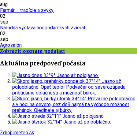
aug
Farmár – tradície a zvyky.
02
sep
Národná výstava hospodárskych zvierat
02
sep
Agrosalón
Zobraziť zoznam podujatí
Aktuálna predpoveď počasia
dnes
33°
9°
Jasno až polojasno.
pondelok
37°
14°
Jasno až
polooblačno. Opäť teplo! Podvečer od severozápadu
pribúdanie oblačnosti a možnosť búrok.
utorok
34°
14°
Prevažne polooblačno
a v noci na severe, cez deň najmä na východe možnosť
prehánok. Ojedinele aj búrky.
streda
32°
11°
Jasno až polojasno.
štvrtok
32°
14°
Jasno až polooblačno.
Zdroj: imeteo.sk