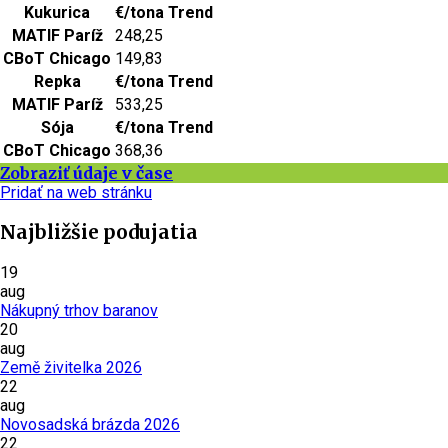
Kukurica
€/tona
Trend
MATIF Paríž
248,25
CBoT Chicago
149,83
Repka
€/tona
Trend
MATIF Paríž
533,25
Sója
€/tona
Trend
CBoT Chicago
368,36
Zobraziť údaje v čase
Pridať na web stránku
Najbližšie podujatia
19
aug
Nákupný trhov baranov
20
aug
Země živitelka 2026
22
aug
Novosadská brázda 2026
22