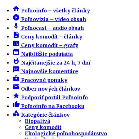
home
Poľnoinfo – všetky články
play_circle_filled
Poľnovízia – video obsah
mic
Poľnocast – audio obsah
description
Ceny komodít – články
insert_chart
Ceny komodít – grafy
event_note
Najbližšie podujatia
whatshot
Najčítanejšie za 24 h, 7 dní
speaker_notes
Najnovšie komentáre
business_center
Pracovné ponuky
email
Odber nových článkov
star
Podporiť portál Poľnoinfo
thumb_up
Poľnoinfo na Facebooku
category
Kategórie článkov
Biopalivá
Ceny komodít
Ekologické poľnohospodárstvo