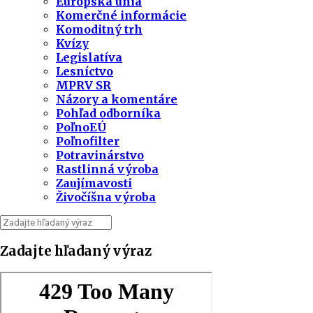
Európska únia
Komerčné informácie
Komoditný trh
Kvízy
Legislatíva
Lesníctvo
MPRV SR
Názory a komentáre
Pohľad odborníka
PoľnoEÚ
Poľnofilter
Potravinárstvo
Rastlinná výroba
Zaujímavosti
Živočíšna výroba
Zadajte hľadaný výraz