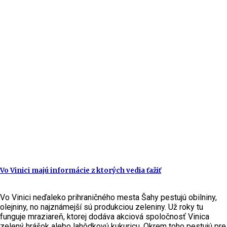
Vo Vinici majú informácie z ktorých vedia ťažiť
Vo Vinici neďaleko prihraničného mesta Šahy pestujú obilniny,
olejniny, no najznámejší sú produkciou zeleniny. Už roky tu
funguje mraziareň, ktorej dodáva akciová spoločnosť Vinica
zelený hrášok alebo lahôdkovú kukuricu. Okrem toho pestujú pre