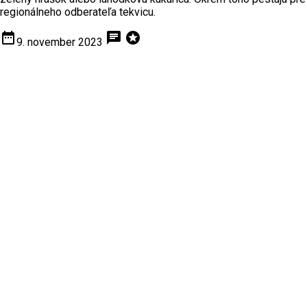
regionálneho odberateľa tekvicu.
date_range
chat
stars
9. november 2023