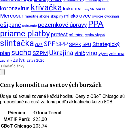
krívačka
koronavírus
kukurica
MATIF
Lesy SR
Mercosur
ovce
mlieko
miestne akčné skupiny
ovocie
ovocinári
PPA
ošípané
pozemkové úpravy
poistenie
priame platby
protest
pšenica
repka olejná
slintačka
SPF
SPP
Strategický
SPPK
SPU
SMZ
sucho
Ukrajina
víno
plán
SZPM
vinič
zelenina
výzva
žatva
žatva 2026
závlahy
Ceny komodít na svetových burzách
Údaje sú aktualizované každú hodinu. Ceny z CBoT Chicago sú
prepočítané na eurá za tonu podľa aktuálneho kurzu ECB.
Pšenica
€/tona
Trend
MATIF Paríž
223,00
CBoT Chicago
203,74