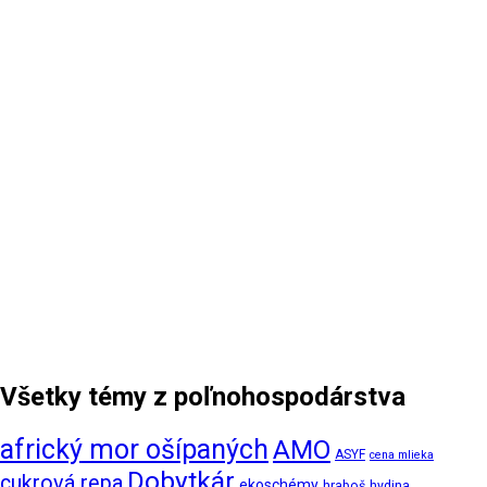
Všetky témy z poľnohospodárstva
africký mor ošípaných
AMO
ASYF
cena mlieka
Dobytkár
cukrová repa
ekoschémy
hraboš
hydina