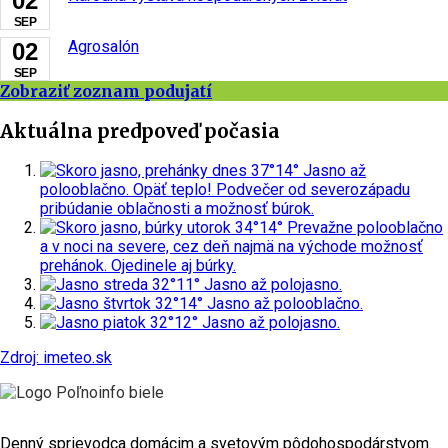
02
SEP
Agrosalón
02
SEP
Zobraziť zoznam podujatí
Aktuálna predpoveď počasia
dnes
37°
14°
Jasno až
polooblačno. Opäť teplo! Podvečer od severozápadu
pribúdanie oblačnosti a možnosť búrok.
utorok
34°
14°
Prevažne polooblačno
a v noci na severe, cez deň najmä na východe možnosť
prehánok. Ojedinele aj búrky.
streda
32°
11°
Jasno až polojasno.
štvrtok
32°
14°
Jasno až polooblačno.
piatok
32°
12°
Jasno až polojasno.
Zdroj: imeteo.sk
Denný sprievodca domácim a svetovým pôdohospodárstvom.