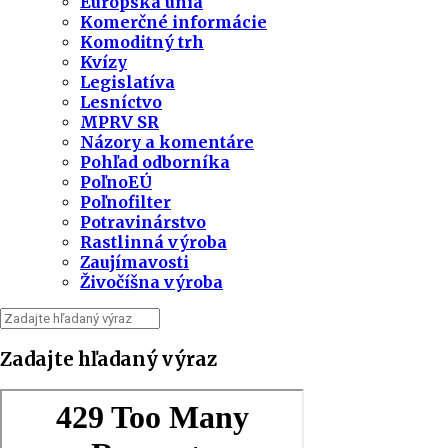
Európska únia
Komerčné informácie
Komoditný trh
Kvízy
Legislatíva
Lesníctvo
MPRV SR
Názory a komentáre
Pohľad odborníka
PoľnoEÚ
Poľnofilter
Potravinárstvo
Rastlinná výroba
Zaujímavosti
Živočíšna výroba
Zadajte hľadaný výraz