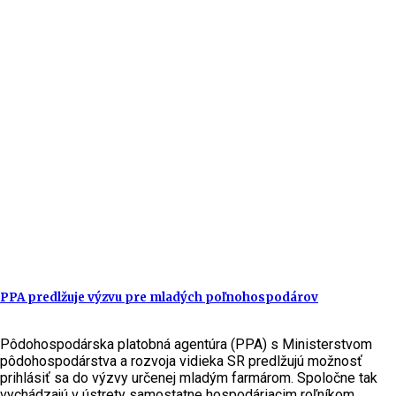
PPA predlžuje výzvu pre mladých poľnohospodárov
Pôdohospodárska platobná agentúra (PPA) s Ministerstvom
pôdohospodárstva a rozvoja vidieka SR predlžujú možnosť
prihlásiť sa do výzvy určenej mladým farmárom. Spoločne tak
vychádzajú v ústrety samostatne hospodáriacim roľníkom