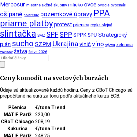
Mercosur
ovce
mlieko
miestne akčné skupiny
ovocie
ovocinári
PPA
ošípané
pozemkové úpravy
poistenie
priame platby
protest
pšenica
repka olejná
slintačka
SPF
SPP
Strategický
SPPK
SPU
SMZ
sucho
Ukrajina
víno
plán
SZPM
vinič
zelenina
výzva
žatva
žatva 2026
závlahy
Ceny komodít na svetových burzách
Údaje sú aktualizované každú hodinu. Ceny z CBoT Chicago sú
prepočítané na eurá za tonu podľa aktuálneho kurzu ECB.
Pšenica
€/tona
Trend
MATIF Paríž
223,00
CBoT Chicago
208,19
Kukurica
€/tona
Trend
MATIF Paríž
248,25