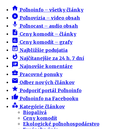
home
Poľnoinfo – všetky články
play_circle_filled
Poľnovízia – video obsah
mic
Poľnocast – audio obsah
description
Ceny komodít – články
insert_chart
Ceny komodít – grafy
event_note
Najbližšie podujatia
whatshot
Najčítanejšie za 24 h, 7 dní
speaker_notes
Najnovšie komentáre
business_center
Pracovné ponuky
email
Odber nových článkov
star
Podporiť portál Poľnoinfo
thumb_up
Poľnoinfo na Facebooku
category
Kategórie článkov
Biopalivá
Ceny komodít
Ekologické poľnohospodárstvo