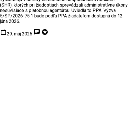
(SHR), ktorých pri žiadostiach sprevádzali administratívne úkony
nesúvisiace s platobnou agentúrou. Uviedla to PPA. Výzva
5/SP/2026-75.1 bude podľa PPA žiadateľom dostupná do 12.
júna 2026.
date_range
chat
stars
29. máj 2026