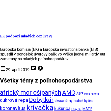
EK podporí mladých cez úvery
Európska komisia (EK) a Európska investičná banka (EIB)
spustili v pondelok úverový balík vo výške jednej miliardy eur
zameraný na mladých poľnohospodárov.
date_range
chat
stars
29. apríl 2019
Všetky témy z poľnohospodárstva
africký mor ošípaných
AMO
ASYF
cena mlieka
Dobytkár
cukrová repa
ekoschémy
hraboš
hydina
krívačka
koronavírus
kukurica
MATIF
Lesy SR