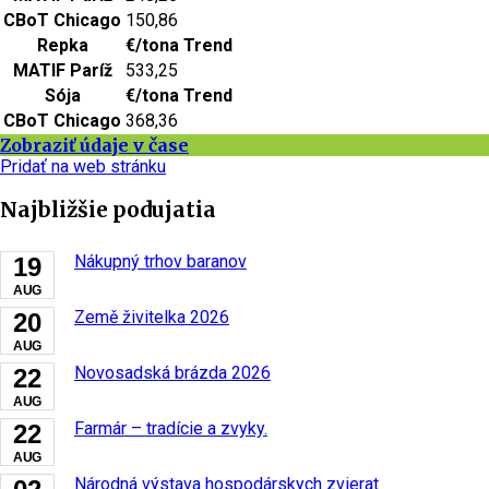
CBoT Chicago
150,86
Repka
€/tona
Trend
MATIF Paríž
533,25
Sója
€/tona
Trend
CBoT Chicago
368,36
Zobraziť údaje v čase
Pridať na web stránku
Najbližšie podujatia
Nákupný trhov baranov
19
AUG
Země živitelka 2026
20
AUG
Novosadská brázda 2026
22
AUG
Farmár – tradície a zvyky.
22
AUG
Národná výstava hospodárskych zvierat