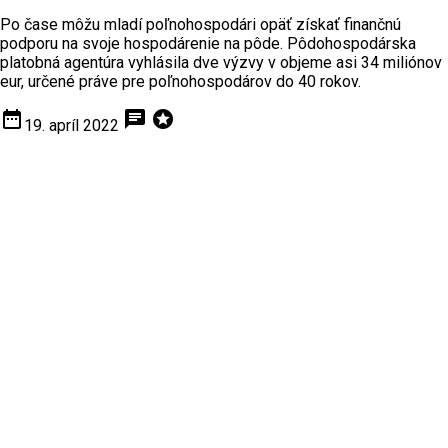
Po čase môžu mladí poľnohospodári opäť získať finančnú
podporu na svoje hospodárenie na pôde. Pôdohospodárska
platobná agentúra vyhlásila dve výzvy v objeme asi 34 miliónov
eur, určené práve pre poľnohospodárov do 40 rokov.
date_range
chat
stars
19. apríl 2022