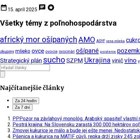
date_range
chat
stars
15. apríl 2025
Všetky témy z poľnohospodárstva
africký mor ošípaných
AMO
cukr
ASYF
cena mlieka
ošípané
pozemk
ovce
mlieko
skupiny
ovocie
ovocinári
poistenie
sucho
Ukrajina
víno
Strategický plán
SZPM
vinič
v
Najčítanejšie články
Za 24 hodín
Za 7 dní
PPPozor na závlahový monológ. Arabský spasiteľ vlastní n
Pestrá krajina: Na Slovensku zarastá 300 000 hektárov poľ
Zrnovej kukurice je málo a bude jej ešte menej. Nedostatok
Pšenica a kukurica na MATIF cúvli, repka drží zisky
245 zo