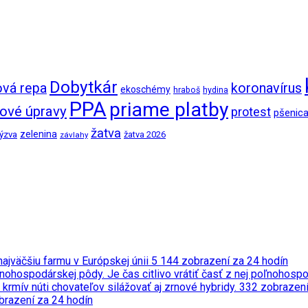
Dobytkár
ová repa
koronavírus
ekoschémy
hraboš
hydina
PPA
priame platby
ové úpravy
protest
pšenic
žatva
zelenina
ýzva
žatva 2026
závlahy
ajväčšiu farmu v Európskej únii
5 144 zobrazení za 24 hodín
nohospodárskej pôdy. Je čas citlivo vrátiť časť z nej poľnohosp
 krmív núti chovateľov silážovať aj zrnové hybridy.
332 zobrazení
brazení za 24 hodín