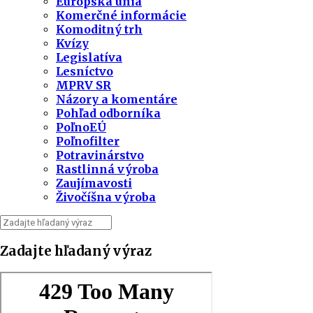
Európska únia
Komerčné informácie
Komoditný trh
Kvízy
Legislatíva
Lesníctvo
MPRV SR
Názory a komentáre
Pohľad odborníka
PoľnoEÚ
Poľnofilter
Potravinárstvo
Rastlinná výroba
Zaujímavosti
Živočíšna výroba
Zadajte hľadaný výraz