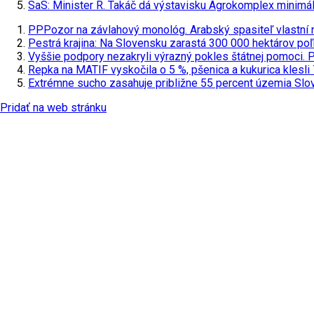
SaS: Minister R. Takáč dá výstavisku Agrokomplex minimál
PPPozor na závlahový monológ. Arabský spasiteľ vlastní n
Pestrá krajina: Na Slovensku zarastá 300 000 hektárov poľ
Vyššie podpory nezakryli výrazný pokles štátnej pomoci. 
Repka na MATIF vyskočila o 5 %, pšenica a kukurica klesli
Extrémne sucho zasahuje približne 55 percent územia Sl
Pridať na web stránku