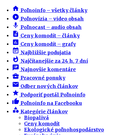
home
Poľnoinfo – všetky články
play_circle_filled
Poľnovízia – video obsah
mic
Poľnocast – audio obsah
description
Ceny komodít – články
insert_chart
Ceny komodít – grafy
event_note
Najbližšie podujatia
whatshot
Najčítanejšie za 24 h, 7 dní
speaker_notes
Najnovšie komentáre
business_center
Pracovné ponuky
email
Odber nových článkov
star
Podporiť portál Poľnoinfo
thumb_up
Poľnoinfo na Facebooku
category
Kategórie článkov
Biopalivá
Ceny komodít
Ekologické poľnohospodárstvo