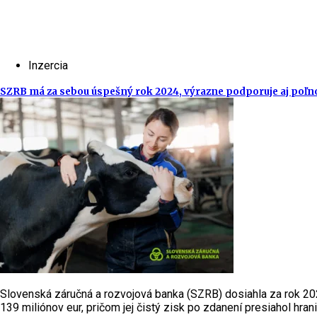
Inzercia
SZRB má za sebou úspešný rok 2024, výrazne podporuje aj poľ
Slovenská záručná a rozvojová banka (SZRB) dosiahla za rok 202
139 miliónov eur, pričom jej čistý zisk po zdanení presiahol hran