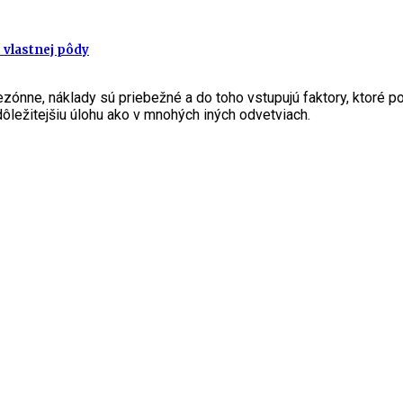
 vlastnej pôdy
zónne, náklady sú priebežné a do toho vstupujú faktory, ktoré po
dôležitejšiu úlohu ako v mnohých iných odvetviach.