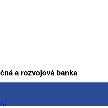
čná a rozvojová banka
k
any?