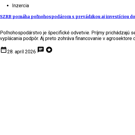
Inzercia
SZRB pomáha poľnohospodárom s prevádzkou aj investíciou do
Poľnohospodárstvo je špecifické odvetvie. Príjmy prichádzajú se
vyplácania podpôr. Aj preto zohráva financovanie v agrosektore 
date_range
chat
stars
28. apríl 2026