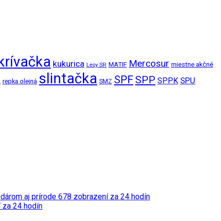
krívačka
Mercosur
kukurica
MATIF
miestne akčné
Lesy SR
slintačka
SPF
SPP
SPPK
SPU
a
repka olejná
SMZ
odárom aj prírode
678 zobrazení za 24 hodín
 za 24 hodín