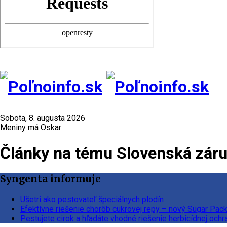
Sobota, 8. augusta 2026
Meniny má Oskar
Články na tému Slovenská záru
Syngenta informuje
Ušetri ako pestovateľ špeciálnych plodín
Efektívne riešenie chorôb cukrovej repy – nový Sugar Pac
Pestujete cirok a hľadáte vhodné riešenie herbicídnej ochr