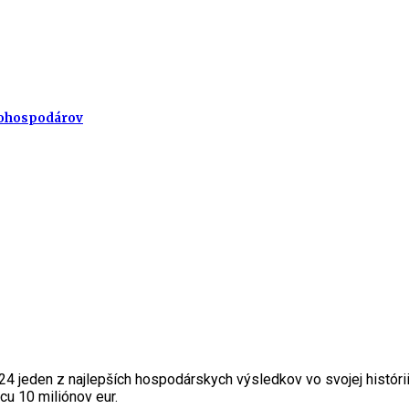
nohospodárov
4 jeden z najlepších hospodárskych výsledkov vo svojej históri
icu 10 miliónov eur.