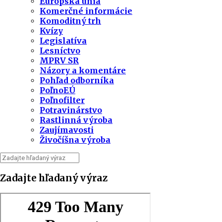
Európska únia
Komerčné informácie
Komoditný trh
Kvízy
Legislatíva
Lesníctvo
MPRV SR
Názory a komentáre
Pohľad odborníka
PoľnoEÚ
Poľnofilter
Potravinárstvo
Rastlinná výroba
Zaujímavosti
Živočíšna výroba
Zadajte hľadaný výraz