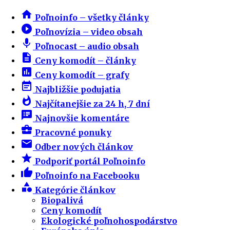
home
Poľnoinfo – všetky články
play_circle_filled
Poľnovízia – video obsah
mic
Poľnocast – audio obsah
description
Ceny komodít – články
insert_chart
Ceny komodít – grafy
event_note
Najbližšie podujatia
whatshot
Najčítanejšie za 24 h, 7 dní
speaker_notes
Najnovšie komentáre
business_center
Pracovné ponuky
email
Odber nových článkov
star
Podporiť portál Poľnoinfo
thumb_up
Poľnoinfo na Facebooku
category
Kategórie článkov
Biopalivá
Ceny komodít
Ekologické poľnohospodárstvo