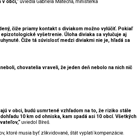
 v obci,“
uviedla Gabriela Matečná, ministerka
ený, čiže priamy kontakt s diviakom možno vylúčiť. Pokiaľ
pizotologické vyšetrenie. Úloha diviaka sa vylučuje aj
hynuté. Čiže tá súvislosť medzi diviakmi nie je, hľadá sa
eboli, chovatelia vraveli, že jeden deň nebolo na nich nič
ajú v obci, budú usmrtené vzhľadom na to, že riziko stále
u dohľadu 10 km od ohniska, kam spadá asi 10 obcí. Všetkých
vateľov,“
uviedol Bíreš.
v, ktoré musia byť zlikvidované, štát vyplatí kompenzácie.