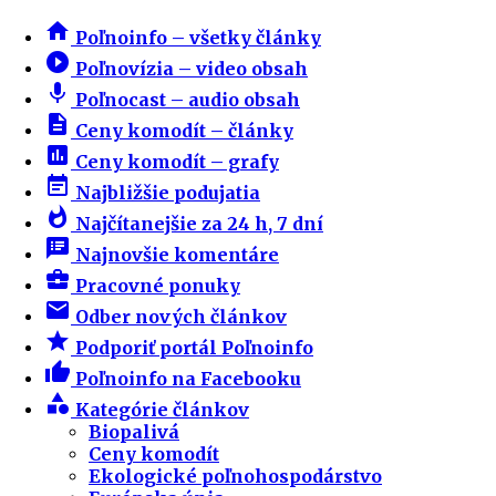
home
Poľnoinfo – všetky články
play_circle_filled
Poľnovízia – video obsah
mic
Poľnocast – audio obsah
description
Ceny komodít – články
insert_chart
Ceny komodít – grafy
event_note
Najbližšie podujatia
whatshot
Najčítanejšie za 24 h, 7 dní
speaker_notes
Najnovšie komentáre
business_center
Pracovné ponuky
email
Odber nových článkov
star
Podporiť portál Poľnoinfo
thumb_up
Poľnoinfo na Facebooku
category
Kategórie článkov
Biopalivá
Ceny komodít
Ekologické poľnohospodárstvo