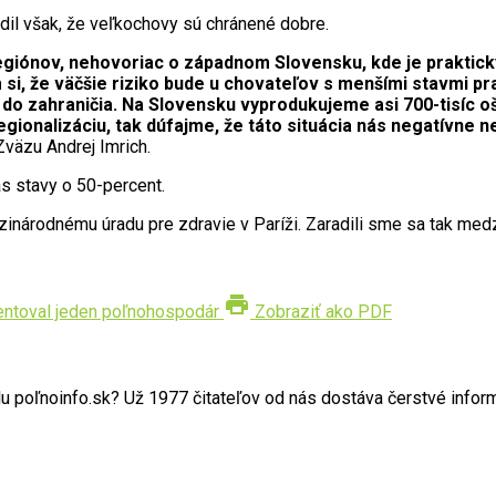
dil však, že veľkochovy sú chránené dobre.
 regiónov, nehovoriac o západnom Slovensku, kde je prakti
, že väčšie riziko bude u chovateľov s menšími stavmi pras
do zahraničia. Na Slovensku vyprodukujeme asi 700-tisíc oš
gionalizáciu, tak dúfajme, že táto situácia nás negatívne n
Zväzu Andrej Imrich.
ás stavy o 50-percent.
národnému úradu pre zdravie v Paríži. Zaradili sme sa tak medzi 
print
ntoval jeden poľnohospodár
Zobraziť ako PDF
poľnoinfo.sk? Už 1977 čitateľov od nás dostáva čerstvé informác