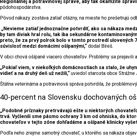
Regionálnej a potravinovej správe, aby tak okamžite spravili
pôdohospodárstva.
Pôvod nákazy zostáva zatiaľ otázny, na mieste ho prešetrujú odb
„Nevieme zatiaľ jednoznačne potvrdiť, ako sa nákaza medzi 
by tam diviak hral rolu, tak iba sekundárne kontaminovaný
preto, že za prvý polrok bolo v tomto prostredí ulovených 70
súvislosť medzi domácimi ošípanými,“
dodal Bíreš.
V obci chová ošípané viacero chovateľov. Problémy sa prejavili a
„Pokiaľ viem, v niekoľkých domácnostiach sa stalo, že uhynu
vidieť a na druhý deň už nežili,“
uviedol starosta obce Strážne 
Štátna veterinárna a potravinová správa potvrdila, že problémový
40-percent na Slovensku dochovaných oší
„Podobné príznaky pretrvávajú ešte u niektorých chovateľov
trvá. Vyčlenili sme pásmo ochrany 3 km od ohniska, do ktor
chovateľov v tejto zóne dohľadáme a ošípané klinicky vyšetr
Podľa neho zrejme samotný chovateľ, u ktorého sa nákaza objavil