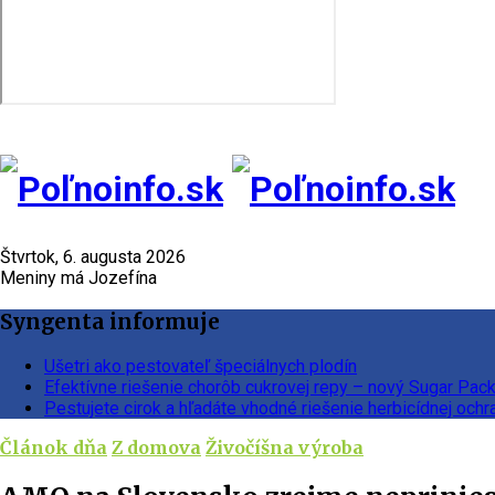
Štvrtok, 6. augusta 2026
Meniny má Jozefína
Syngenta informuje
Ušetri ako pestovateľ špeciálnych plodín
Efektívne riešenie chorôb cukrovej repy – nový Sugar Pac
Pestujete cirok a hľadáte vhodné riešenie herbicídnej ochr
Článok dňa
Z domova
Živočíšna výroba