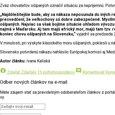
Zväz chovateľov ošípaných označil situáciu za nepríjemnú. Potvr
„Najdôležitejšie bude, aby sa nákaza neposunula do iných
presvedčení, že veľkochovy sú dobre zabezpečené. Myslím si
ošípaných. Najviac sa však bojíme situácie ohľadom vývozu 
najmä v Maďarsku. Aj tam majú africký mor, majú tam tzv. re
koniec chovu ošípaných na Slovensku,“
vyjadril sa predseda 
V minulosti, pri výskyte klasického moru ošípaných, poklesli u n
Slovensko potvrdenú nákazu nahlásilo Európskej komisii aj Medzi
Autor článku:
Ivana Kaliská
facebook
comment
Zdieľať
Zdieľalo 15 poľnohospodárov
Komentovať
Kome
Odber nových článkov na e-mail
Máte záujem stať sa pravidelným odoberateľom článkov z portálu 
vy.