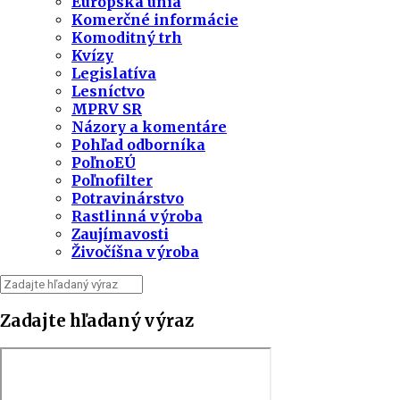
Európska únia
Komerčné informácie
Komoditný trh
Kvízy
Legislatíva
Lesníctvo
MPRV SR
Názory a komentáre
Pohľad odborníka
PoľnoEÚ
Poľnofilter
Potravinárstvo
Rastlinná výroba
Zaujímavosti
Živočíšna výroba
Zadajte hľadaný výraz