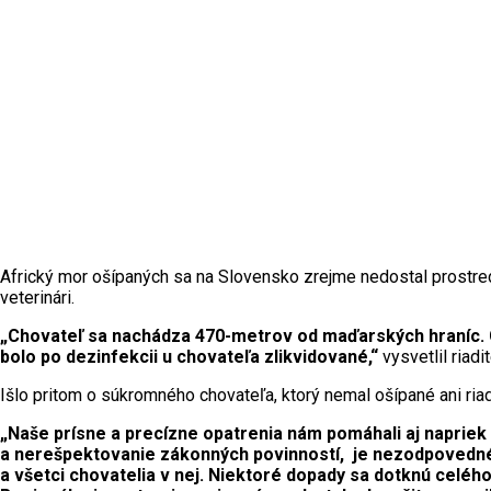
Africký mor ošípaných sa na Slovensko zrejme nedostal prostredn
veterinári.
„Chovateľ sa nachádza 470-metrov od maďarských hraníc. Cho
bolo po dezinfekcii u chovateľa zlikvidované,“
vysvetlil riad
Išlo pritom o súkromného chovateľa, ktorý nemal ošípané ani ria
„Naše prísne a precízne opatrenia nám pomáhali aj napriek 
a nerešpektovanie zákonných povinností, je nezodpovedné 
a všetci chovatelia v nej. Niektoré dopady sa dotknú celéh