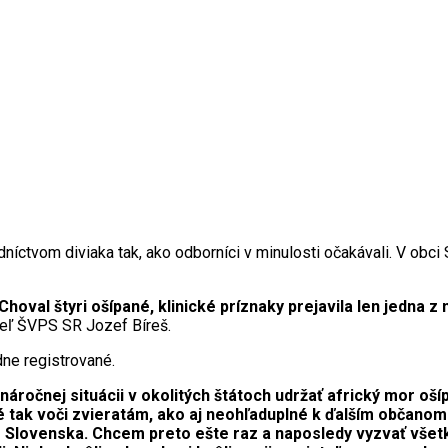
íctvom diviaka tak, ako odborníci v minulosti očakávali. V obci 
val štyri ošípané, klinické príznaky prejavila len jedna z
iteľ ŠVPS SR Jozef Bíreš.
dne registrované.
náročnej situácii v okolitých štátoch udržať africký mor oš
tak voči zvieratám, ako aj neohľaduplné k ďalším občanom
o Slovenska. Chcem preto ešte raz a naposledy vyzvať všetký