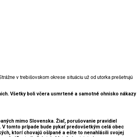
Strážne v trebišovskom okrese situáciu už od utorka prešetrujú
 nich. Všetky boli včera usmrtené a samotné ohnisko nákazy
ípaných mimo Slovenska. Žiaľ, porušovanie pravidiel
. V tomto prípade bude pykať predovšetkým celá obec
ch, ktorí chovajú ošípané a ešte to nenahlásili svojej