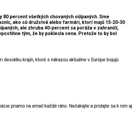
cky 80 percent všetkých chovaných ošípaných. Sme
níc, ako sú družstvá alebo farmári, ktorí majú 15-20-30
ípaných, ale zhruba 40-percent sa poráža v zahraničí,
epostihne tým, že by poklesla cena. Pretože to by bol
desiatku krajín, ktoré s nákazou aktuálne v Európe bojujú.
ie priamo na email každé ráno. Nečakajte a pridajte sa k nim aj