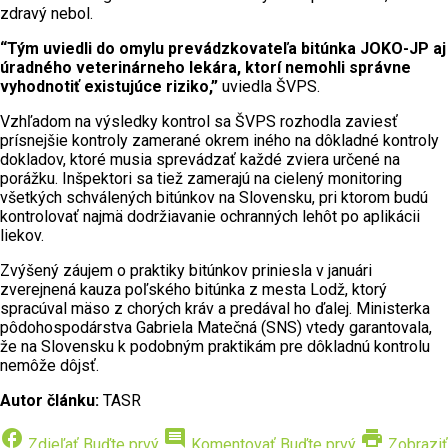
zdravý nebol.
“Tým uviedli do omylu prevádzkovateľa bitúnka JOKO-JP aj
úradného veterinárneho lekára, ktorí nemohli správne
vyhodnotiť existujúce riziko,”
uviedla ŠVPS.
Vzhľadom na výsledky kontrol sa ŠVPS rozhodla zaviesť
prísnejšie kontroly zamerané okrem iného na dôkladné kontroly
dokladov, ktoré musia sprevádzať každé zviera určené na
porážku. Inšpektori sa tiež zamerajú na cielený monitoring
všetkých schválených bitúnkov na Slovensku, pri ktorom budú
kontrolovať najmä dodržiavanie ochranných lehôt po aplikácii
liekov.
Zvýšený záujem o praktiky bitúnkov priniesla v januári
zverejnená kauza poľského bitúnka z mesta Lodž, ktorý
spracúval mäso z chorých kráv a predával ho ďalej. Ministerka
pôdohospodárstva Gabriela Matečná (SNS) vtedy garantovala,
že na Slovensku k podobným praktikám pre dôkladnú kontrolu
nemôže dôjsť.
Autor článku:
TASR
facebook
comment
print
Zdieľať
Buďte prvý
Komentovať
Buďte prvý
Zobraziť