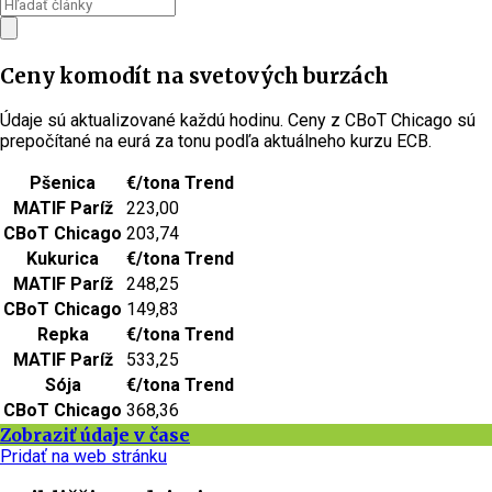
Ceny komodít na svetových burzách
Údaje sú aktualizované každú hodinu. Ceny z CBoT Chicago sú
prepočítané na eurá za tonu podľa aktuálneho kurzu ECB.
Pšenica
€/tona
Trend
MATIF Paríž
223,00
CBoT Chicago
203,74
Kukurica
€/tona
Trend
MATIF Paríž
248,25
CBoT Chicago
149,83
Repka
€/tona
Trend
MATIF Paríž
533,25
Sója
€/tona
Trend
CBoT Chicago
368,36
Zobraziť údaje v čase
Pridať na web stránku