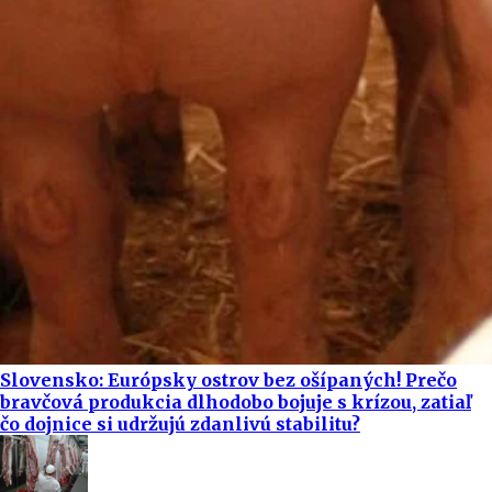
Slovensko: Európsky ostrov bez ošípaných! Prečo
bravčová produkcia dlhodobo bojuje s krízou, zatiaľ
čo dojnice si udržujú zdanlivú stabilitu?