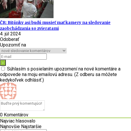
ČR: Bitúnky asi budú musieť mať kamery na sledovanie
zaobchádzania so zvieratami
4. júl 2024
Odoberať
Upozorniť na
Súhlasím s posielaním upozornení na nové komentáre a
odpovede na moju emailovú adresu. (Z odberu sa môžete
kedykoľvek odhlásiť.)
0
Komentárov
Najviac hlasovalo
Najnovšie
Najstaršie