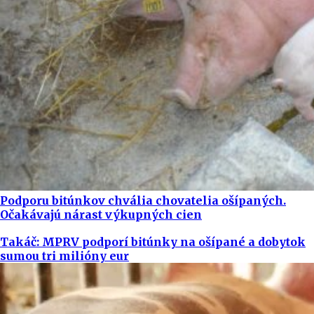
Podporu bitúnkov chvália chovatelia ošípaných.
Očakávajú nárast výkupných cien
Takáč: MPRV podporí bitúnky na ošípané a dobytok
sumou tri milióny eur