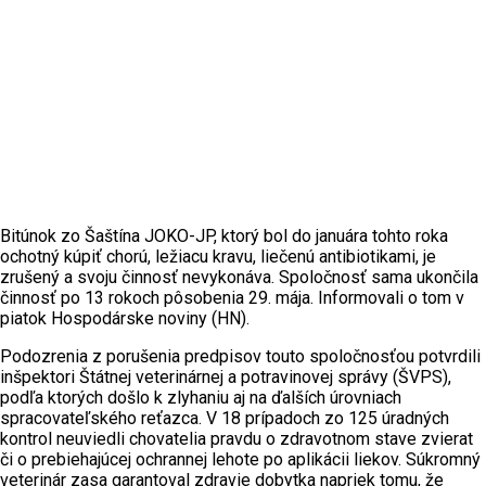
Bitúnok zo Šaštína JOKO-JP, ktorý bol do januára tohto roka
ochotný kúpiť chorú, ležiacu kravu, liečenú antibiotikami, je
zrušený a svoju činnosť nevykonáva. Spoločnosť sama ukončila
činnosť po 13 rokoch pôsobenia 29. mája. Informovali o tom v
piatok Hospodárske noviny (HN).
Podozrenia z porušenia predpisov touto spoločnosťou potvrdili
inšpektori Štátnej veterinárnej a potravinovej správy (ŠVPS),
podľa ktorých došlo k zlyhaniu aj na ďalších úrovniach
spracovateľského reťazca. V 18 prípadoch zo 125 úradných
kontrol neuviedli chovatelia pravdu o zdravotnom stave zvierat
či o prebiehajúcej ochrannej lehote po aplikácii liekov. Súkromný
veterinár zasa garantoval zdravie dobytka napriek tomu, že