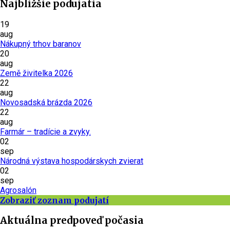
Najbližšie podujatia
19
aug
Nákupný trhov baranov
20
aug
Země živitelka 2026
22
aug
Novosadská brázda 2026
22
aug
Farmár – tradície a zvyky.
02
sep
Národná výstava hospodárskych zvierat
02
sep
Agrosalón
Zobraziť zoznam podujatí
Aktuálna predpoveď počasia