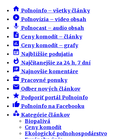
home
Poľnoinfo – všetky články
play_circle_filled
Poľnovízia – video obsah
mic
Poľnocast – audio obsah
description
Ceny komodít – články
insert_chart
Ceny komodít – grafy
event_note
Najbližšie podujatia
whatshot
Najčítanejšie za 24 h, 7 dní
speaker_notes
Najnovšie komentáre
business_center
Pracovné ponuky
email
Odber nových článkov
star
Podporiť portál Poľnoinfo
thumb_up
Poľnoinfo na Facebooku
category
Kategórie článkov
Biopalivá
Ceny komodít
Ekologické poľnohospodárstvo