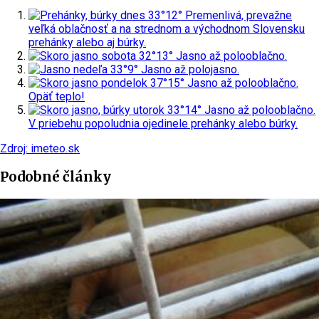
dnes
33°
12°
Premenlivá, prevažne
veľká oblačnosť a na strednom a východnom Slovensku
prehánky alebo aj búrky.
sobota
32°
13°
Jasno až polooblačno.
nedeľa
33°
9°
Jasno až polojasno.
pondelok
37°
15°
Jasno až polooblačno.
Opäť teplo!
utorok
33°
14°
Jasno až polooblačno.
V priebehu popoludnia ojedinele prehánky alebo búrky.
Zdroj: imeteo.sk
Podobné články