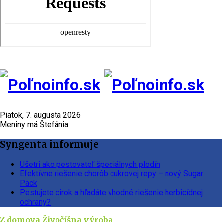
Piatok, 7. augusta 2026
Meniny má Štefánia
Syngenta informuje
Ušetri ako pestovateľ špeciálnych plodín
Efektívne riešenie chorôb cukrovej repy – nový Sugar
Pack
Pestujete cirok a hľadáte vhodné riešenie herbicídnej
ochrany?
Z domova
Živočíšna výroba