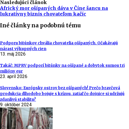
Nasledujúci článok
Africký mor ošípaných dáva v Číne šancu na
lukratívny biznis chovateľom kačíc
Iné články na podobnú tému
Podporu bitúnkov chvália chovatelia ošípaných. Očakávajú
nárast výkupných cien
13. máj 2026
Takáč: MPRV podporí bitúnky na ošípané a dobytok sumou tri
milióny eur
23. apríl 2026
Slovensko: Európsky ostrov bez ošípaných! Prečo bravčová
produkcia dlhodobo bojuje s krízou, zatiaľ čo dojnice si udržujú
zdanlivú stabilitu?
9. október 2024