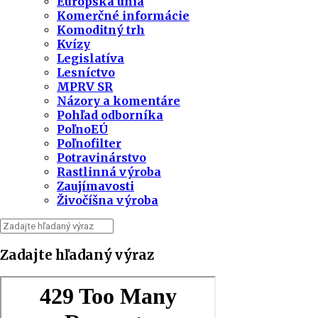
Európska únia
Komerčné informácie
Komoditný trh
Kvízy
Legislatíva
Lesníctvo
MPRV SR
Názory a komentáre
Pohľad odborníka
PoľnoEÚ
Poľnofilter
Potravinárstvo
Rastlinná výroba
Zaujímavosti
Živočíšna výroba
Zadajte hľadaný výraz