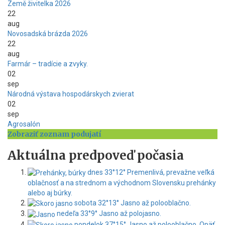
Země živitelka 2026
22
aug
Novosadská brázda 2026
22
aug
Farmár – tradície a zvyky.
02
sep
Národná výstava hospodárskych zvierat
02
sep
Agrosalón
Zobraziť zoznam podujatí
Aktuálna predpoveď počasia
dnes
33°
12°
Premenlivá, prevažne veľká
oblačnosť a na strednom a východnom Slovensku prehánky
alebo aj búrky.
sobota
32°
13°
Jasno až polooblačno.
nedeľa
33°
9°
Jasno až polojasno.
pondelok
37°
15°
Jasno až polooblačno. Opäť