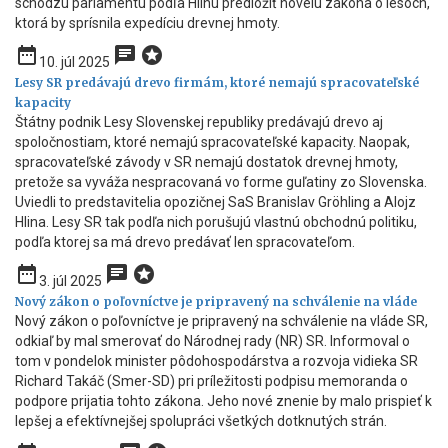
schôdzu parlamentu podľa Hlinu predložiť novelu zákona o lesoch,
ktorá by sprísnila expedíciu drevnej hmoty.
date_range
chat
stars
10. júl 2025
Lesy SR predávajú drevo firmám, ktoré nemajú spracovateľské
kapacity
Štátny podnik Lesy Slovenskej republiky predávajú drevo aj
spoločnostiam, ktoré nemajú spracovateľské kapacity. Naopak,
spracovateľské závody v SR nemajú dostatok drevnej hmoty,
pretože sa vyváža nespracovaná vo forme guľatiny zo Slovenska.
Uviedli to predstavitelia opozičnej SaS Branislav Gröhling a Alojz
Hlina. Lesy SR tak podľa nich porušujú vlastnú obchodnú politiku,
podľa ktorej sa má drevo predávať len spracovateľom.
date_range
chat
stars
3. júl 2025
Nový zákon o poľovníctve je pripravený na schválenie na vláde
Nový zákon o poľovníctve je pripravený na schválenie na vláde SR,
odkiaľ by mal smerovať do Národnej rady (NR) SR. Informoval o
tom v pondelok minister pôdohospodárstva a rozvoja vidieka SR
Richard Takáč (Smer-SD) pri príležitosti podpisu memoranda o
podpore prijatia tohto zákona. Jeho nové znenie by malo prispieť k
lepšej a efektívnejšej spolupráci všetkých dotknutých strán.