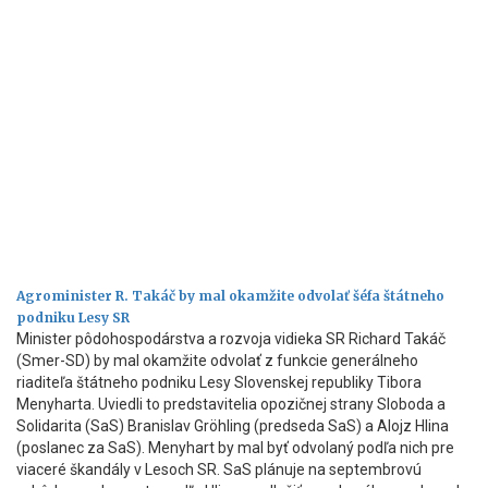
Agrominister R. Takáč by mal okamžite odvolať šéfa štátneho
podniku Lesy SR
Minister pôdohospodárstva a rozvoja vidieka SR Richard Takáč
(Smer-SD) by mal okamžite odvolať z funkcie generálneho
riaditeľa štátneho podniku Lesy Slovenskej republiky Tibora
Menyharta. Uviedli to predstavitelia opozičnej strany Sloboda a
Solidarita (SaS) Branislav Gröhling (predseda SaS) a Alojz Hlina
(poslanec za SaS). Menyhart by mal byť odvolaný podľa nich pre
viaceré škandály v Lesoch SR. SaS plánuje na septembrovú