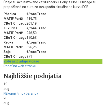
Údaje sú aktualizované každú hodinu. Ceny z CBoT Chicago sú
prepočítané na eurá za tonu podľa aktuálneho kurzu ECB.
Pšenica
€/tona
Trend
MATIF Paríž
219,75
CBoT Chicago
201,19
Kukurica
€/tona
Trend
MATIF Paríž
246,50
CBoT Chicago
150,63
Repka
€/tona
Trend
MATIF Paríž
526,25
Sója
€/tona
Trend
CBoT Chicago
371
Zobraziť údaje v čase
Pridať na web stránku
Najbližšie podujatia
19
aug
Nákupný trhov baranov
20
aug