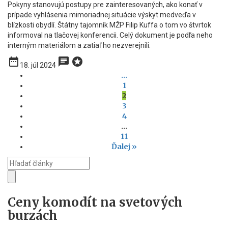
Pokyny stanovujú postupy pre zainteresovaných, ako konať v
prípade vyhlásenia mimoriadnej situácie výskyt medveďa v
blízkosti obydlí. Štátny tajomník MŽP Filip Kuffa o tom vo štvrtok
informoval na tlačovej konferencii. Celý dokument je podľa neho
interným materiálom a zatiaľ ho nezverejnili.
date_range
chat
stars
18. júl 2024
...
1
2
3
4
…
11
Ďalej »
Ceny komodít na svetových
burzách