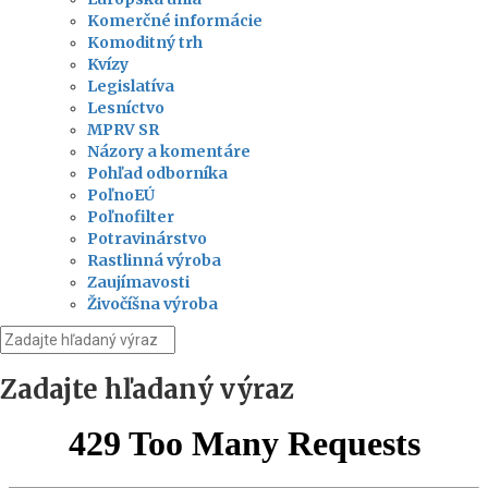
Komerčné informácie
Komoditný trh
Kvízy
Legislatíva
Lesníctvo
MPRV SR
Názory a komentáre
Pohľad odborníka
PoľnoEÚ
Poľnofilter
Potravinárstvo
Rastlinná výroba
Zaujímavosti
Živočíšna výroba
Zadajte hľadaný výraz