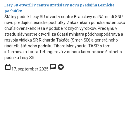
Lesy SR otvorili v centre Bratislavy novú predajňu Lesnícke
pochúťky
Štátny podnik Lesy SR otvoril v centre Bratislavy na Námestí SNP
novú predajňu Lesnícke pochúťky. Zákazníkom ponúka autentickú
chuť slovenského lesa v podobe rôznych výrobkov. Predajňu v
stredu slávnostne otvorili za účasti ministra pôdohospodárstva a
rozvoja vidieka SR Richarda Takáča (Smer-SD) a generálneho
riaditeľa štátneho podniku Tibora Menyharta. TASR o tom
informovala Laura Tettingerová z odboru komunikácie štátneho
podniku Lesy SR.
date_range
chat
stars
17. september 2025