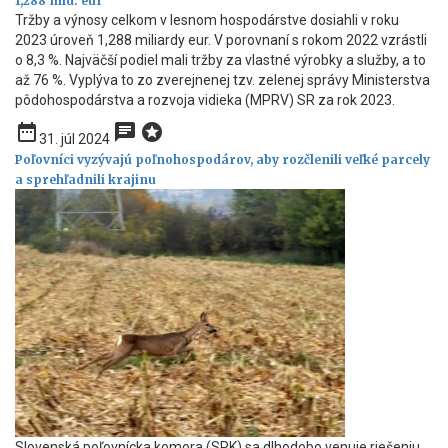
1,288 mld. eur
Tržby a výnosy celkom v lesnom hospodárstve dosiahli v roku
2023 úroveň 1,288 miliardy eur. V porovnaní s rokom 2022 vzrástli
o 8,3 %. Najväčší podiel mali tržby za vlastné výrobky a služby, a to
až 76 %. Vyplýva to zo zverejnenej tzv. zelenej správy Ministerstva
pôdohospodárstva a rozvoja vidieka (MPRV) SR za rok 2023.
date_range
chat
stars
31. júl 2024
Poľovníci vyzývajú poľnohospodárov, aby rozčlenili veľké parcely
a sprehľadnili krajinu
Slovenská poľovnícka komora (SPK) sa dlhodobo venuje riešeniu