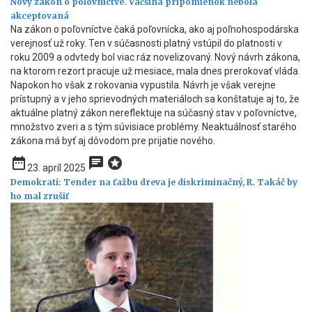
Nový zákon o poľovníctve. Väčšina pripomienok nebola
akceptovaná
Na zákon o poľovníctve čaká poľovnícka, ako aj poľnohospodárska
verejnosť už roky. Ten v súčasnosti platný vstúpil do platnosti v
roku 2009 a odvtedy bol viac ráz novelizovaný. Nový návrh zákona,
na ktorom rezort pracuje už mesiace, mala dnes prerokovať vláda.
Napokon ho však z rokovania vypustila. Návrh je však verejne
prístupný a v jeho sprievodných materiáloch sa konštatuje aj to, že
aktuálne platný zákon nereflektuje na súčasný stav v poľovníctve,
množstvo zveri a s tým súvisiace problémy. Neaktuálnosť starého
zákona má byť aj dôvodom pre prijatie nového.
date_range
chat
stars
23. apríl 2025
Demokrati: Tender na ťažbu dreva je diskriminačný, R. Takáč by
ho mal zrušiť