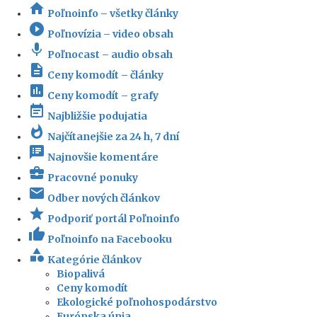
home
Poľnoinfo – všetky články
play_circle_filled
Poľnovízia – video obsah
mic
Poľnocast – audio obsah
description
Ceny komodít – články
insert_chart
Ceny komodít – grafy
event_note
Najbližšie podujatia
whatshot
Najčítanejšie za 24 h, 7 dní
speaker_notes
Najnovšie komentáre
business_center
Pracovné ponuky
email
Odber nových článkov
star
Podporiť portál Poľnoinfo
thumb_up
Poľnoinfo na Facebooku
category
Kategórie článkov
Biopalivá
Ceny komodít
Ekologické poľnohospodárstvo
Európska únia