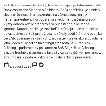
SaS: Drancovanie slovenských lesov sa deje s požehnaním vlády
Opozičná strana Sloboda a Solidarita (SaS) opäť kritizuje dianie v
slovenských lesoch a upozorňuje na vážne podozrenia z
netransparentného hospodárenia a vedomého ničenia prírody.
Výzvy odborníkov, ochranárov a verejnosti podľa nej vláda
ignoruje. Naopak, posilňuje moc ľudí, ktorí majú priamy podiel na
devastácii lesov. SaS preto žiada nezávislý audit štátneho podniku
Lesy SR, zverejnenie všetkých zmlúv a cien dreva, ako aj odvolanie
jeho vedenia. Uviedli to na brífingu predseda SaS Branislav
Gröhling a parlamentný poslanec za SaS Alojz Hlina. Gröhling
avizuje trestné oznámenie a taktiež vyzýva koaličných poslancov,
aby umožnili v podniku vykonanie poslaneckého prieskumu.
date_range
chat
stars
5. august 2025