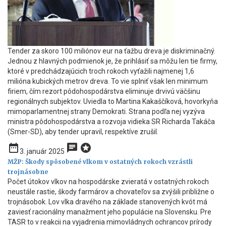
Tender za skoro 100 miliónov eur na ťažbu dreva je diskriminačný.
Jednou z hlavných podmienok je, že prihlásiť sa môžu len tie firmy,
ktoré v predchádzajúcich troch rokoch vyťažili najmenej 1,6
milióna kubických metrov dreva. To vie splniť však len minimum
firiem, čím rezort pôdohospodárstva eliminuje drvivú väčšinu
regionálnych subjektov. Uviedla to Martina Kakaščíková, hovorkyňa
mimoparlamentnej strany Demokrati. Strana podľa nej vyzýva
ministra pôdohospodárstva a rozvoja vidieka SR Richarda Takáča
(Smer-SD), aby tender upravil, respektíve zrušil.
date_range
chat
stars
3. január 2025
MŽP: Škody spôsobené vlkom v ostatných rokoch vzrástli
trojnásobne
Počet útokov vlkov na hospodárske zvieratá v ostatných rokoch
neustále rastie, škody farmárov a chovateľov sa zvýšili približne o
trojnásobok. Lov vlka dravého na základe stanovených kvót má
zaviesť racionálny manažment jeho populácie na Slovensku. Pre
TASR to v reakcii na vyjadrenia mimovládnych ochrancov prírody