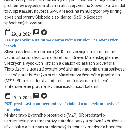
problémov s vysokými stavmi raticovej zveri na Slovensku. Uviedol
to Alojz Kaššák, hovorca SPK, v reakcii na minulotýždňový brífing
opozičnej strany Sloboda a solidarita (SaS) o škodách
spôsobených zverou.
date_range
chat
stars
29. júl 2024
SLK upozorňuje na mimoriadne vážnu situáciu v slovenských
lesoch
Slovenská lesnícka komora (SLK) upozorňuje na mimoriadne
vážnu situáciu v lesoch na Horehroní, Orave, Muránskej planine,
v Nízkych a Vysokých Tatrách a ďalších oblastiach Slovenska.
Tieto územia ukazujú systémové zlyhanie riadenia a starostlivosti
o lesné porasty. Vyzýva preto Ministerstvo životného prostredia
(MŽP) SR a ministerstvo pôdohospodárstva na urýchlené
zintenzívnenie prác na likvidácii existujúcich kalamít.
date_range
chat
stars
29. júl 2024
MŽP predstavilo usmernenia v súvislosti s odstrelom medveďa
hnedého
Ministerstvo životného prostredia (MŽP) SR predstavilo
usmernenia pre samosprávy, národné parky a poľovné združenia v
súvislosti s odstrelom problémových jedincov medveďa hnedého.