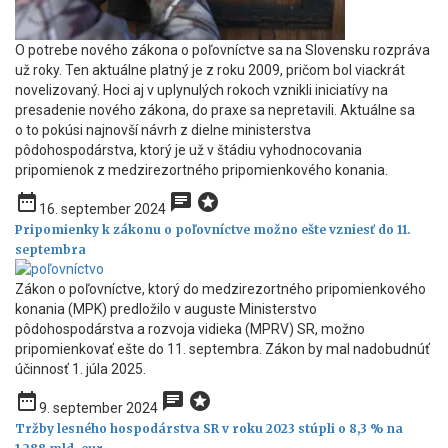
O potrebe nového zákona o poľovníctve sa na Slovensku rozpráva
už roky. Ten aktuálne platný je z roku 2009, pričom bol viackrát
novelizovaný. Hoci aj v uplynulých rokoch vznikli iniciatívy na
presadenie nového zákona, do praxe sa nepretavili. Aktuálne sa
o to pokúsi najnovší návrh z dielne ministerstva
pôdohospodárstva, ktorý je už v štádiu vyhodnocovania
pripomienok z medzirezortného pripomienkového konania.
date_range
chat
stars
16. september 2024
Pripomienky k zákonu o poľovníctve možno ešte vzniesť do 11.
septembra
Zákon o poľovníctve, ktorý do medzirezortného pripomienkového
konania (MPK) predložilo v auguste Ministerstvo
pôdohospodárstva a rozvoja vidieka (MPRV) SR, možno
pripomienkovať ešte do 11. septembra. Zákon by mal nadobudnúť
účinnosť 1. júla 2025.
date_range
chat
stars
9. september 2024
Tržby lesného hospodárstva SR v roku 2023 stúpli o 8,3 % na