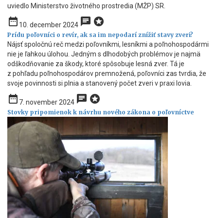
uviedlo Ministerstvo životného prostredia (MŽP) SR.
date_range
chat
stars
10. december 2024
Prídu poľovníci o revír, ak sa im nepodarí znížiť stavy zveri?
Nájsť spoločnú reč medzi poľovníkmi, lesníkmi a poľnohospodármi
nie je ľahkou úlohou. Jedným s dlhodobých problémov je najmä
odškodňovanie za škody, ktoré spôsobuje lesná zver. Tá je
z pohľadu poľnohospodárov premnožená, poľovníci zas tvrdia, že
svoje povinnosti si plnia a stanovený počet zveri v praxi lovia.
date_range
chat
stars
7. november 2024
Stovky pripomienok k návrhu nového zákona o poľovníctve