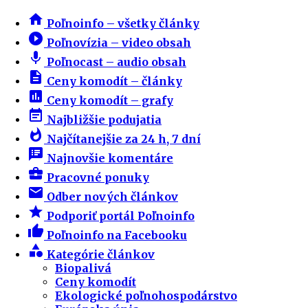
home
Poľnoinfo – všetky články
play_circle_filled
Poľnovízia – video obsah
mic
Poľnocast – audio obsah
description
Ceny komodít – články
insert_chart
Ceny komodít – grafy
event_note
Najbližšie podujatia
whatshot
Najčítanejšie za 24 h, 7 dní
speaker_notes
Najnovšie komentáre
business_center
Pracovné ponuky
email
Odber nových článkov
star
Podporiť portál Poľnoinfo
thumb_up
Poľnoinfo na Facebooku
category
Kategórie článkov
Biopalivá
Ceny komodít
Ekologické poľnohospodárstvo