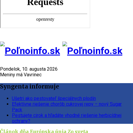
Pondelok, 10. augusta 2026
Meniny má Vavrinec
Syngenta informuje
Ušetri ako pestovateľ špeciálnych plodín
Efektívne riešenie chorôb cukrovej repy – nový Sugar
Pack
Pestujete cirok a hľadáte vhodné riešenie herbicídnej
ochrany?
Článok dňa
Európska únia
Zo sveta