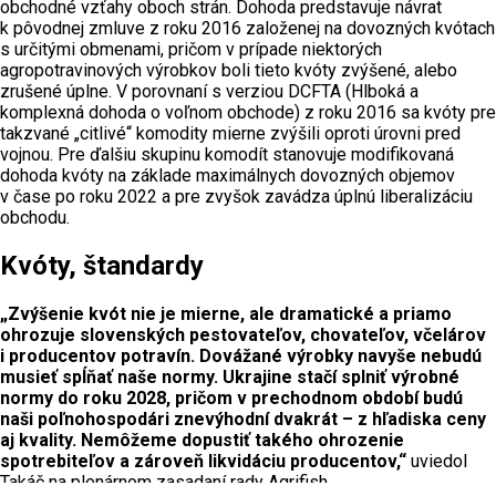
obchodné vzťahy oboch strán. Dohoda predstavuje návrat
k pôvodnej zmluve z roku 2016 založenej na dovozných kvótach
s určitými obmenami, pričom v prípade niektorých
agropotravinových výrobkov boli tieto kvóty zvýšené, alebo
zrušené úplne. V porovnaní s verziou DCFTA (Hlboká a
komplexná dohoda o voľnom obchode) z roku 2016 sa kvóty pre
takzvané „citlivé“ komodity mierne zvýšili oproti úrovni pred
vojnou. Pre ďalšiu skupinu komodít stanovuje modifikovaná
dohoda kvóty na základe maximálnych dovozných objemov
v čase po roku 2022 a pre zvyšok zavádza úplnú liberalizáciu
obchodu.
Kvóty, štandardy
„Zvýšenie kvót nie je mierne, ale dramatické a priamo
ohrozuje slovenských pestovateľov, chovateľov, včelárov
i producentov potravín. Dovážané výrobky navyše nebudú
musieť spĺňať naše normy. Ukrajine stačí splniť výrobné
normy do roku 2028, pričom v prechodnom období budú
naši poľnohospodári znevýhodní dvakrát – z hľadiska ceny
aj kvality. Nemôžeme dopustiť takého ohrozenie
spotrebiteľov a zároveň likvidáciu producentov,“
uviedol
Takáč na plenárnom zasadaní rady Agrifish.