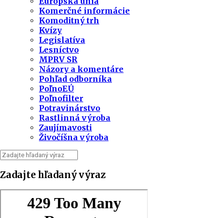
Európska únia
Komerčné informácie
Komoditný trh
Kvízy
Legislatíva
Lesníctvo
MPRV SR
Názory a komentáre
Pohľad odborníka
PoľnoEÚ
Poľnofilter
Potravinárstvo
Rastlinná výroba
Zaujímavosti
Živočíšna výroba
Zadajte hľadaný výraz