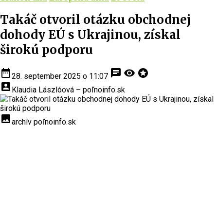
Takáč otvoril otázku obchodnej
dohody EÚ s Ukrajinou, získal
širokú podporu
date_range
chat
visibility
stars
28. september 2025 o 11:07
account_box
Klaudia Lászlóová – poľnoinfo.sk
insert_photo
archív poľnoinfo.sk