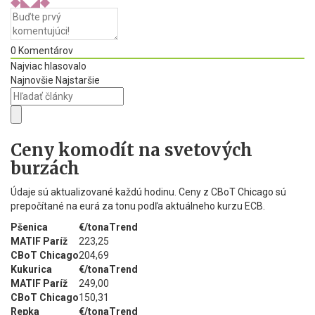
0
Komentárov
Najviac hlasovalo
Najnovšie
Najstaršie
Ceny komodít na svetových
burzách
Údaje sú aktualizované každú hodinu. Ceny z CBoT Chicago sú
prepočítané na eurá za tonu podľa aktuálneho kurzu ECB.
Pšenica
€/tona
Trend
MATIF Paríž
223,25
CBoT Chicago
204,69
Kukurica
€/tona
Trend
MATIF Paríž
249,00
CBoT Chicago
150,31
Repka
€/tona
Trend