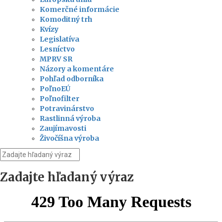
Komerčné informácie
Komoditný trh
Kvízy
Legislatíva
Lesníctvo
MPRV SR
Názory a komentáre
Pohľad odborníka
PoľnoEÚ
Poľnofilter
Potravinárstvo
Rastlinná výroba
Zaujímavosti
Živočíšna výroba
Zadajte hľadaný výraz