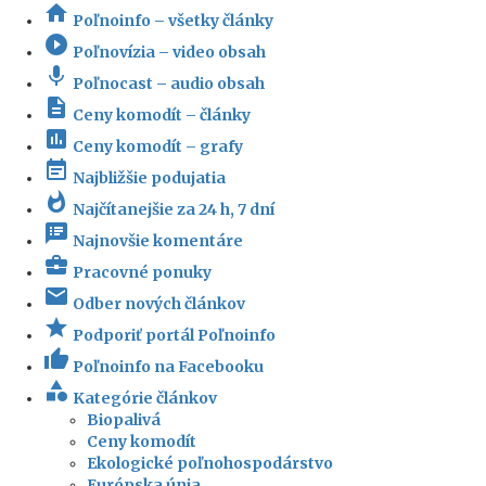
home
Poľnoinfo – všetky články
play_circle_filled
Poľnovízia – video obsah
mic
Poľnocast – audio obsah
description
Ceny komodít – články
insert_chart
Ceny komodít – grafy
event_note
Najbližšie podujatia
whatshot
Najčítanejšie za 24 h, 7 dní
speaker_notes
Najnovšie komentáre
business_center
Pracovné ponuky
email
Odber nových článkov
star
Podporiť portál Poľnoinfo
thumb_up
Poľnoinfo na Facebooku
category
Kategórie článkov
Biopalivá
Ceny komodít
Ekologické poľnohospodárstvo
Európska únia