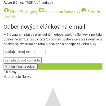
Autor článku:
TASR/poľnoinfo.sk
facebook
comment
print
Zdieľať
Buďte prvý
Komentovať
Buďte prvý
Zobraziť
ako PDF
Odber nových článkov na e-mail
Máte záujem stať sa pravidelným odoberateľom článkov z portálu
poľnoinfo.sk? Už 1978 čitateľov od nás dostáva čerstvé informácie
priamo na email každé ráno. Nečakajte a pridajte sa k nim aj vy.
0
0
hlasy
Hodnotenie článku