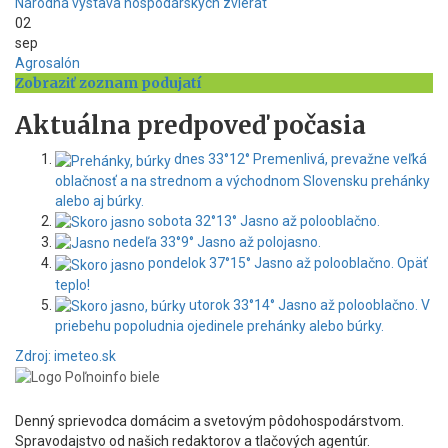
Národná výstava hospodárskych zvierat
02
sep
Agrosalón
Zobraziť zoznam podujatí
Aktuálna predpoveď počasia
dnes
33°
12°
Premenlivá, prevažne veľká
oblačnosť a na strednom a východnom Slovensku prehánky
alebo aj búrky.
sobota
32°
13°
Jasno až polooblačno.
nedeľa
33°
9°
Jasno až polojasno.
pondelok
37°
15°
Jasno až polooblačno. Opäť
teplo!
utorok
33°
14°
Jasno až polooblačno. V
priebehu popoludnia ojedinele prehánky alebo búrky.
Zdroj: imeteo.sk
Denný sprievodca domácim a svetovým pôdohospodárstvom.
Spravodajstvo od našich redaktorov a tlačových agentúr.