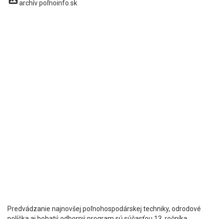
archív poľnoinfo.sk
Predvádzanie najnovšej poľnohospodárskej techniky, odrodové
políčka aj bohatý odborný program sú súčasťou 13. ročníka