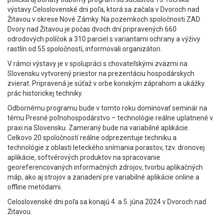
výstavy Celoslovenské dni poľa, ktorá sa začala v Dvoroch nad
Žitavou v okrese Nové Zámky. Na pozemkoch spoločnosti ZAD
Dvory nad Žitavou je počas dvoch dní pripravených 660
odrodových políčok a 310 parciel s variantami ochrany a výživy
rastlín od 55 spoločností, informovali organizátori.
V rámci výstavy je v spolupráci s chovateľskými zväzmi na
Slovensku vytvorený priestor na prezentáciu hospodárskych
zvierat. Pripravená je súťaž v orbe konským záprahom a ukážky
prác historickej techniky.
Odbornému programu bude v tomto roku dominovať seminár na
tému Presné poľnohospodárstvo – technológie reálne uplatnené v
praxi na Slovensku. Zameraný bude na variabilné aplikácie.
Celkovo 20 spoločností reálne odprezentuje techniku a
technológie z oblasti leteckého snímania porastov, tzv. dronovej
aplikácie, softvérových produktov na spracovanie
georeferencovaných informačných zdrojov, tvorbu aplikačných
máp, ako aj strojov a zariadení pre variabilné aplikácie online a
offline metódami.
Celoslovenské dni poľa sa konajú 4. a 5. júna 2024 v Dvoroch nad
Žitavou.