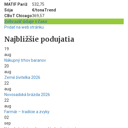
MATIF Paríž
532,75
Sója
€/tona
Trend
CBoT Chicago
369,57
Zobraziť údaje v čase
Pridať na web stránku
Najbližšie podujatia
19
aug
Nákupný trhov baranov
20
aug
Země živitelka 2026
22
aug
Novosadská brázda 2026
22
aug
Farmár – tradície a zvyky.
02
sep