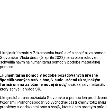
Ukrajinskí farmári v Zakarpatsku budú siať a hnojiť aj za pomoci
Slovenska. Vláda dnes (6. apríla 2022) na svojom rokovaní
schválila návrh na humanitárnu pomoc v podobe materiálnej
pomoci.
„Humanitárna pomoc v podobe požadovaných presne
špecifikovaných osív a hnojív bude určená ukrajinským
farmárom na založenie novej úrody,“
uvádza sa v materiáli,
ktorý schválila vláda SR.
Ukrajinská strana požiadala Slovensko o pomoc len pred dvomi
týždňami. Poľnohospodári vo východnej časti krajiny totiž majú
problémy s dodávkami osív a hnojív, ktoré k nim predtým prúdili