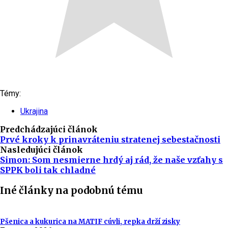
Témy:
Ukrajina
Predchádzajúci článok
Prvé kroky k prinavráteniu stratenej sebestačnosti
Nasledujúci článok
Simon: Som nesmierne hrdý aj rád, že naše vzťahy s
SPPK boli tak chladné
Iné články na podobnú tému
Pšenica a kukurica na MATIF cúvli, repka drží zisky