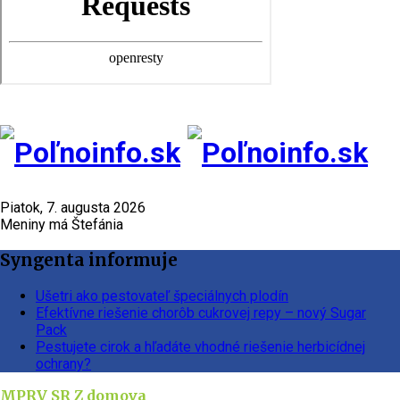
Piatok, 7. augusta 2026
Meniny má Štefánia
Syngenta informuje
Ušetri ako pestovateľ špeciálnych plodín
Efektívne riešenie chorôb cukrovej repy – nový Sugar
Pack
Pestujete cirok a hľadáte vhodné riešenie herbicídnej
ochrany?
MPRV SR
Z domova