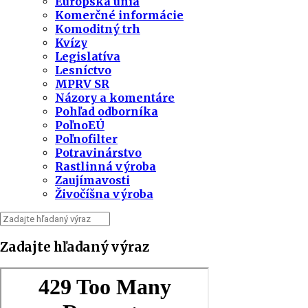
Európska únia
Komerčné informácie
Komoditný trh
Kvízy
Legislatíva
Lesníctvo
MPRV SR
Názory a komentáre
Pohľad odborníka
PoľnoEÚ
Poľnofilter
Potravinárstvo
Rastlinná výroba
Zaujímavosti
Živočíšna výroba
Zadajte hľadaný výraz