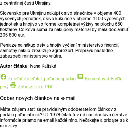
z centrálnej časti Ukrajiny.
Slovensko pre Ukrajinu nakúpi osivo slnečnice v objeme 400
výsevných jednotiek, osivo kukurice v objeme 1100 výsevných
jednotiek a hnojivo vo forme kompletnej výživy na plochu 650
hektárov. Celková suma za nakúpený materiál by mala dosiahnuť
205 800 eur.
Peniaze na nákup osív a hnojív vyčlení ministerstvo financií,
samotný nákup zrealizuje agrorezort. Prepravu následne
zabezpečí ministerstvo vnútra.
Autor článku:
Ivana Kaliská
facebook
comment
Zdieľať
Zdieľali 2 poľnohospodári
Komentovať
Buďte
print
prvý
Zobraziť ako PDF
Odber nových článkov na e-mail
Máte záujem stať sa pravidelným odoberateľom článkov z
portálu poľnoinfo.sk? Už 1978 čitateľov od nás dostáva čerstvé
informácie priamo na email každé ráno. Nečakajte a pridajte sa k
nim aj vy.