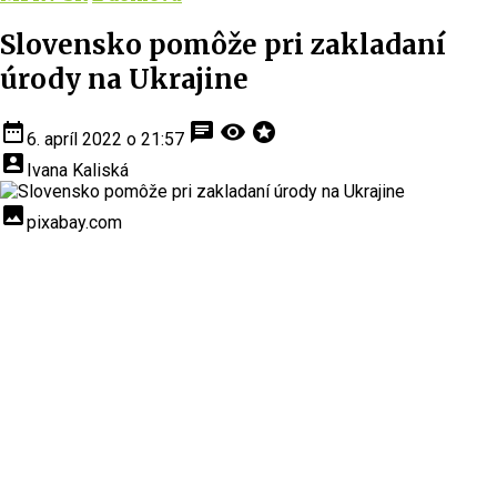
Slovensko pomôže pri zakladaní
úrody na Ukrajine
date_range
chat
visibility
stars
6. apríl 2022 o 21:57
account_box
Ivana Kaliská
insert_photo
pixabay.com