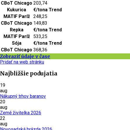
CBoT Chicago
203,74
Kukurica
€/tona
Trend
MATIF Paríž
248,25
CBoT Chicago
149,83
Repka
€/tona
Trend
MATIF Paríž
533,25
Sója
€/tona
Trend
CBoT Chicago
368,36
Zobraziť údaje v čase
Pridať na web stránku
Najbližšie podujatia
19
aug
Nákupný trhov baranov
20
aug
Země živitelka 2026
22
aug
Novosadská brázda 2026