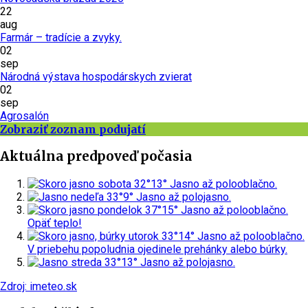
22
aug
Farmár – tradície a zvyky.
02
sep
Národná výstava hospodárskych zvierat
02
sep
Agrosalón
Zobraziť zoznam podujatí
Aktuálna predpoveď počasia
sobota
32°
13°
Jasno až polooblačno.
nedeľa
33°
9°
Jasno až polojasno.
pondelok
37°
15°
Jasno až polooblačno.
Opäť teplo!
utorok
33°
14°
Jasno až polooblačno.
V priebehu popoludnia ojedinele prehánky alebo búrky.
streda
33°
13°
Jasno až polojasno.
Zdroj: imeteo.sk