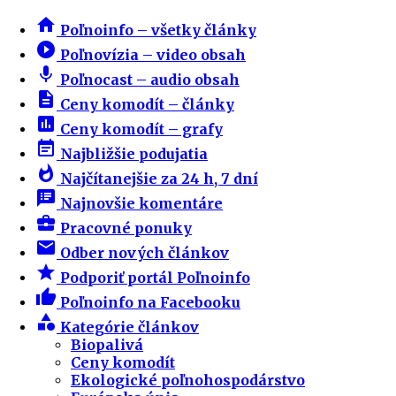
home
Poľnoinfo – všetky články
play_circle_filled
Poľnovízia – video obsah
mic
Poľnocast – audio obsah
description
Ceny komodít – články
insert_chart
Ceny komodít – grafy
event_note
Najbližšie podujatia
whatshot
Najčítanejšie za 24 h, 7 dní
speaker_notes
Najnovšie komentáre
business_center
Pracovné ponuky
email
Odber nových článkov
star
Podporiť portál Poľnoinfo
thumb_up
Poľnoinfo na Facebooku
category
Kategórie článkov
Biopalivá
Ceny komodít
Ekologické poľnohospodárstvo