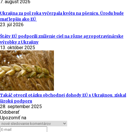
7. august 2026
Ukrajina za pol roka vyčerpala kvótu na pšenicu. Úrodu bude
mať lepšiu ako EÚ
23. júl 2026
Štáty EÚ podporili zníženie ciel na rôzne agropotravinárske
výrobky z Ukrajiny
13. október 2025
Takáč otvoril otázku obchodnej dohody EÚ s Ukrajinou, získal
širokú podporu
28. september 2025
Odoberať
Upozorniť na