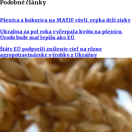
Podobné články
Pšenica a kukurica na MATIF cúvli, repka drží zisky
Ukrajina za pol roka vyčerpala kvótu na pšenicu.
Úrodu bude mať lepšiu ako EÚ
Štáty EÚ podporili zníženie ciel na rôzne
agropotravinárske výrobky z Ukrajiny