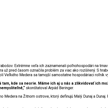
bošov. Extrémne veľa ich zaznamenali poľnohospodári na trnavske
a už pred časom označila problém za viac ako rozšírený. S hrab
h v okolí Veľkého Medera sa tamojší samostatne hospodáriaci roľn
mä tam, kde sa neorie. Máme ich aj u nás a zlikvidovať ich 
nemysliteľné,“
skonštatoval Arpád Beringer.
 Medera na Žitnom ostrove, ktorý definujú Malý Dunaj a Dunaj.