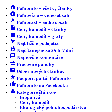
home
Poľnoinfo – všetky články
play_circle_filled
Poľnovízia – video obsah
mic
Poľnocast – audio obsah
description
Ceny komodít – články
insert_chart
Ceny komodít – grafy
event_note
Najbližšie podujatia
whatshot
Najčítanejšie za 24 h, 7 dní
speaker_notes
Najnovšie komentáre
business_center
Pracovné ponuky
email
Odber nových článkov
star
Podporiť portál Poľnoinfo
thumb_up
Poľnoinfo na Facebooku
category
Kategórie článkov
Biopalivá
Ceny komodít
Ekologické poľnohospodárstvo