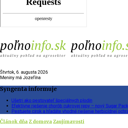
Štvrtok, 6. augusta 2026
Meniny má Jozefína
Syngenta informuje
Ušetri ako pestovateľ špeciálnych plodín
Efektívne riešenie chorôb cukrovej repy – nový Sugar Pac
Pestujete cirok a hľadáte vhodné riešenie herbicídnej ochr
Článok dňa
Z domova
Zaujímavosti