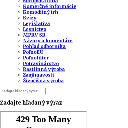
Európska únia
Komerčné informácie
Komoditný trh
Kvízy
Legislatíva
Lesníctvo
MPRV SR
Názory a komentáre
Pohľad odborníka
PoľnoEÚ
Poľnofilter
Potravinárstvo
Rastlinná výroba
Zaujímavosti
Živočíšna výroba
Zadajte hľadaný výraz