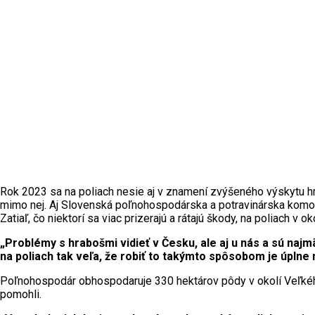
Rok 2023 sa na poliach nesie aj v znamení zvýšeného výskytu hra
mimo nej. Aj Slovenská poľnohospodárska a potravinárska komor
Zatiaľ, čo niektorí sa viac prizerajú a rátajú škody, na poliac
„Problémy s hrabošmi vidieť v Česku, ale aj u nás a sú naj
na poliach tak veľa, že robiť to takýmto spôsobom je úplne 
Poľnohospodár obhospodaruje 330 hektárov pôdy v okolí Veľkého
pomohli.