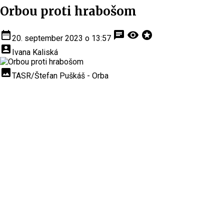
Orbou proti hrabošom
date_range
chat
visibility
stars
20. september 2023 o 13:57
account_box
Ivana Kaliská
insert_photo
TASR/Štefan Puškáš - Orba