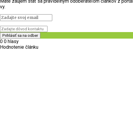
Máte záujem stať sa pravidelným odoberateľom článkov z portálu 
vy.
0
0
hlasy
Hodnotenie článku