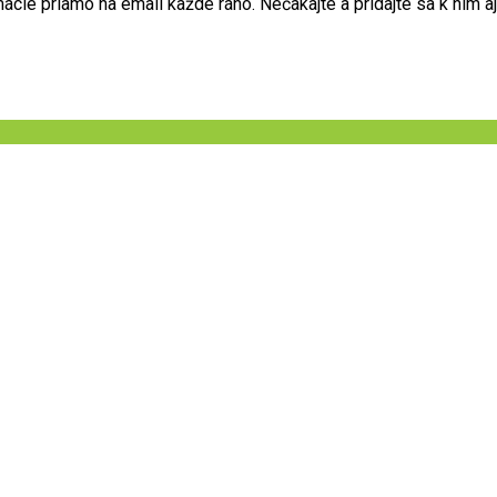
ie priamo na email každé ráno. Nečakajte a pridajte sa k nim aj