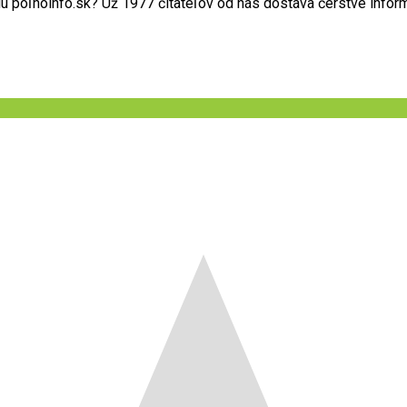
poľnoinfo.sk? Už 1977 čitateľov od nás dostáva čerstvé informác