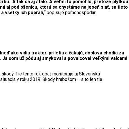
rbu. A tak sa aj stalo. A veľmi to pomohlo, pretože plytkou
á aj pod pšenicu, ktorú sa chystáme na jeseň siať, sa tieto
a všetky ich pobrali,“
popisuje poľnohospodár.
neď ako vidia traktor, priletia a čakajú, doslova chodia za
k. Ja som už pôdu aj smykoval a povalcoval veľkými valcami
škody. Tie tento rok opäť monitoruje aj Slovenská
ituácia v roku 2019. Škody hrabošom – a to len tie