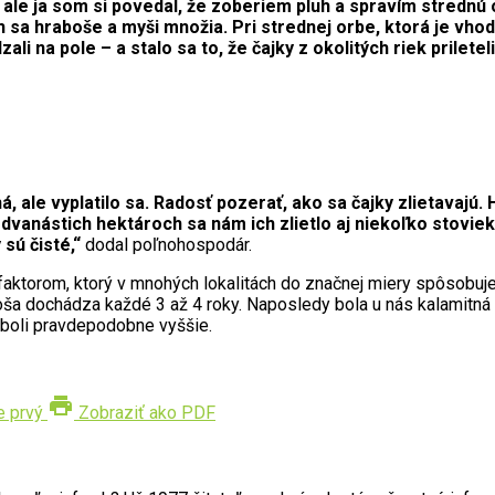
le ja som si povedal, že zoberiem pluh a spravím strednú o
 sa hraboše a myši množia. Pri strednej orbe, ktorá je vhodn
 na pole – a stalo sa to, že čajky z okolitých riek prileteli 
 ale vyplatilo sa. Radosť pozerať, ako sa čajky zlietavajú. H
dvanástich hektároch sa nám ich zlietlo aj niekoľko stovie
ú čisté,“
dodal poľnohospodár.
aktorom, ktorý v mnohých lokalitách do značnej miery spôsobuje 
a dochádza každé 3 až 4 roky. Naposledy bola u nás kalamitná s
y boli pravdepodobne vyššie.
print
e prvý
Zobraziť ako PDF