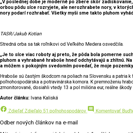
„V poslednej dobe je moderné po zbere skôr zadiskovanie, a
orbou pôdu síce rozryjete, ale nerozhrabete nory, v ktorých
nory podarí rozhrabať. Všetky myši sme takto pluhom vyhádzali
TASR/Jakub Kotian
Stredná orba sa tak roľníkovi od Veľkého Medera osvedčila.
„Je to síce viac roboty aj preto, že pôda bola pomerne suchá,
pluhom a vyhrabané hraboše hneď odchytávajú a zhltnú. Na 
a môžem s pokojným svedomím povedať, že moje pozemky s
Hraboše sú častým škodcom na poliach na Slovensku a patria k f
poľnohospodárska a potravinárska komora. K premnoženiu hraboš
zmonitorované, dosiahli vtedy 13 a pol milióna eur, reálne škod
Autor článku:
Ivana Kaliská
facebook
comment
Zdieľať
Zdieľalo 51 poľnohospodárov
Komentovať
Buďt
Odber nových článkov na e-mail