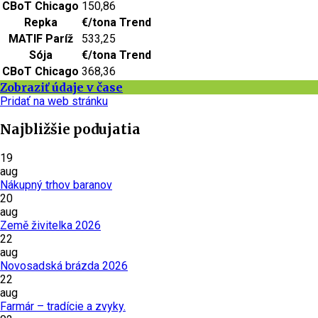
CBoT Chicago
150,86
Repka
€/tona
Trend
MATIF Paríž
533,25
Sója
€/tona
Trend
CBoT Chicago
368,36
Zobraziť údaje v čase
Pridať na web stránku
Najbližšie podujatia
19
aug
Nákupný trhov baranov
20
aug
Země živitelka 2026
22
aug
Novosadská brázda 2026
22
aug
Farmár – tradície a zvyky.