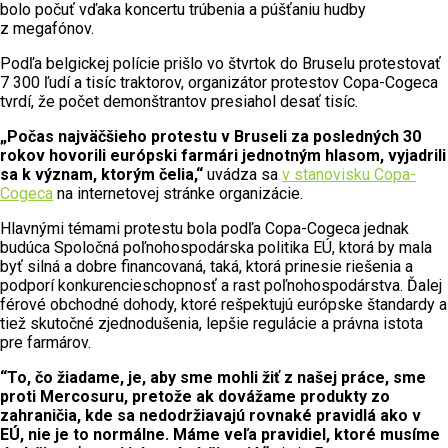
bolo počuť vďaka koncertu trúbenia a púšťaniu hudby
z megafónov.
Podľa belgickej polície prišlo vo štvrtok do Bruselu protestovať
7 300 ľudí a tisíc traktorov, organizátor protestov Copa-Cogeca
tvrdí, že počet demonštrantov presiahol desať tisíc.
„Počas najväčšieho protestu v Bruseli za posledných 30
rokov hovorili európski farmári jednotným hlasom, vyjadrili
sa k význam, ktorým čelia,“
uvádza sa
v stanovisku Copa-
Cogeca
na internetovej stránke organizácie.
Hlavnými témami protestu bola podľa Copa-Cogeca jednak
budúca Spoločná poľnohospodárska politika EÚ, ktorá by mala
byť silná a dobre financovaná, taká, ktorá prinesie riešenia a
podporí konkurencieschopnosť a rast poľnohospodárstva. Ďalej
férové obchodné dohody, ktoré rešpektujú európske štandardy a
tiež skutočné zjednodušenia, lepšie regulácie a právna istota
pre farmárov.
“To, čo žiadame, je, aby sme mohli žiť z našej práce, sme
proti Mercosuru, pretože ak dovážame produkty zo
zahraničia, kde sa nedodržiavajú rovnaké pravidlá ako v
EÚ, nie je to normálne. Máme veľa pravidiel, ktoré musíme