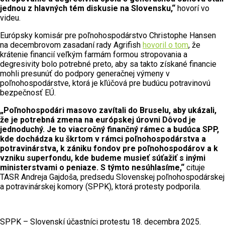
jednou z hlavných tém diskusie na Slovensku,“
hovorí vo
videu.
Európsky komisár pre poľnohospodárstvo Christophe Hansen
na decembrovom zasadaní rady Agrifish
hovoril o tom
, že
krátenie financií veľkým farmám formou stropovania a
degresivity bolo potrebné preto, aby sa takto získané financie
mohli presunúť do podpory generačnej výmeny v
poľnohospodárstve, ktorá je kľúčová pre budúcu potravinovú
bezpečnosť EÚ.
„Poľnohospodári masovo zavítali do Bruselu, aby ukázali,
že je potrebná zmena na európskej úrovni Dôvod je
jednoduchý. Je to viacročný finančný rámec a budúca SPP,
kde dochádza ku škrtom v rámci poľnohospodárstva a
potravinárstva, k zániku fondov pre poľnohospodárov a k
vzniku superfondu, kde budeme musieť súťažiť s inými
ministerstvami o peniaze. S týmto nesúhlasíme,“
cituje
TASR Andreja Gajdoša, predsedu Slovenskej poľnohospodárskej
a potravinárskej komory (SPPK), ktorá protesty podporila.
SPPK – Slovenskí účastníci protestu 18. decembra 2025.