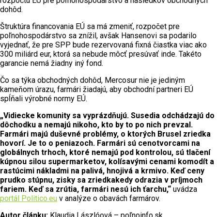
rozpočtu EÚ pre poľnohospodárstvo a následkov obchodných
dohôd.
Štruktúra financovania EÚ sa má zmeniť, rozpočet pre
poľnohospodárstvo sa znížil, avšak Hansenovi sa podarilo
vyjednať, že pre SPP bude rezervovaná fixná čiastka viac ako
300 miliárd eur, ktorá sa nebude môcť presúvať inde. Takéto
garancie nemá žiadny iný fond.
Čo sa týka obchodných dohôd, Mercosur nie je jediným
kameňom úrazu, farmári žiadajú, aby obchodní partneri EÚ
spĺňali výrobné normy EÚ.
„Vidiecke komunity sa vyprázdňujú. Susedia odchádzajú do
dôchodku a nemajú nikoho, kto by to po nich prevzal.
Farmári majú duševné problémy, o ktorých Brusel zriedka
hovorí. Je to o peniazoch. Farmári sú cenotvorcami na
globálnych trhoch, ktoré nemajú pod kontrolou, sú tlačení
kúpnou silou supermarketov, kolísavými cenami komodít a
rastúcimi nákladmi na palivá, hnojivá a krmivo. Keď ceny
prudko stúpnu, zisky sa zriedkakedy odrazia v príjmoch
fariem. Keď sa zrútia, farmári nesú ich ťarchu,“
uvádza
portál Politico.eu
v analýze o obavách farmárov.
Autor článku:
Klaudia Lászlóová – poľnoinfo.sk