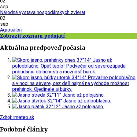
02
sep
Národná výstava hospodárskych zvierat
02
sep
Agrosalón
Zobraziť zoznam podujatí
Aktuálna predpoveď počasia
dnes
37°
14°
Jasno až
polooblačno. Opäť teplo! Podvečer od severozápadu
pribúdanie oblačnosti a možnosť búrok.
utorok
34°
14°
Prevažne polooblačno
a v noci na severe, cez deň najmä na východe možnosť
prehánok. Ojedinele aj búrky.
streda
32°
11°
Jasno až polojasno.
štvrtok
32°
14°
Jasno až polooblačno.
piatok
32°
12°
Jasno až polojasno.
Zdroj: imeteo.sk
Podobné články