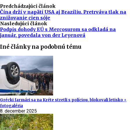
Predchádzajúci článok
Čína drží v napätí USA aj Brazíliu. Pretrváva tlak na
znižovanie cien sóje
Nasledujúci článok
Podpis dohody EÚ s Mercosurom sa odkladá na
január, povedala von der Leyenová
Iné články na podobnú tému
Grécki farmári sa na Kréte stretli s políciou, blokovali letisko +
fotogaléria
8. december 2025