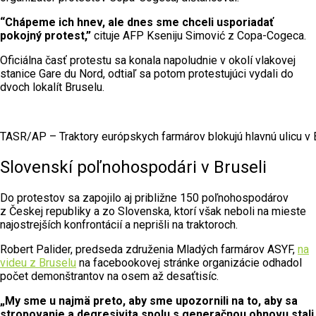
“Chápeme ich hnev, ale dnes sme chceli usporiadať
pokojný protest,”
cituje AFP Kseniju Simović z Copa-Cogeca.
Oficiálna časť protestu sa konala napoludnie v okolí vlakovej
stanice Gare du Nord, odtiaľ sa potom protestujúci vydali do
dvoch lokalít Bruselu.
TASR/AP – Traktory európskych farmárov blokujú hlavnú ulicu v 
Slovenskí poľnohospodári v Bruseli
Do protestov sa zapojilo aj približne 150 poľnohospodárov
z Českej republiky a zo Slovenska, ktorí však neboli na mieste
najostrejších konfrontácií a neprišli na traktoroch.
Robert Palider, predseda združenia Mladých farmárov ASYF,
na
videu z Bruselu
na facebookovej stránke organizácie odhadol
počet demonštrantov na osem až desaťtisíc.
„My sme u najmä preto, aby sme upozornili na to, aby sa
stropovanie a degresivita spolu s generačnou obnovu stali