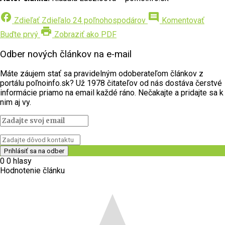
facebook
comment
Zdieľať
Zdieľalo 24 poľnohospodárov
Komentovať
print
Buďte prvý
Zobraziť ako PDF
Odber nových článkov na e-mail
Máte záujem stať sa pravidelným odoberateľom článkov z
portálu poľnoinfo.sk? Už 1978 čitateľov od nás dostáva čerstvé
informácie priamo na email každé ráno. Nečakajte a pridajte sa k
nim aj vy.
0
0
hlasy
Hodnotenie článku