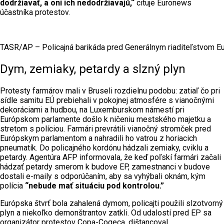
dodržiavať, a oni ich nedodržiavajú,“
cituje Euronews
účastníka protestov.
TASR/AP – Policajná barikáda pred Generálnym riaditeľstvom Eu
Dym, zemiaky, petardy a slzný plyn
Protesty farmárov mali v Bruseli rozdielnu podobu: zatiaľ čo pri
sídle samitu EÚ prebiehali v pokojnej atmosfére s vianočnými
dekoráciami a hudbou, na Luxemburskom námestí pri
Európskom parlamente došlo k ničeniu mestského majetku a
stretom s políciou. Farmári prevrátili vianočný stromček pred
Európskym parlamentom a nahradili ho vatrou z horiacich
pneumatík. Do policajného kordónu hádzali zemiaky, cviklu a
petardy. Agentúra AFP informovala, že keď poľskí farmári začali
hádzať petardy smerom k budove EP, zamestnanci v budove
dostali e-maily s odporúčaním, aby sa vyhýbali oknám, kým
polícia
“nebude mať situáciu pod kontrolou.”
Európska štvrť bola zahalená dymom, policajti použili slzotvorný
plyn a niekoľko demonštrantov zatkli. Od udalostí pred EP sa
organizátor protestov Copa-Cogeca, dištancoval.