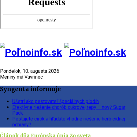
Pondelok, 10. augusta 2026
Meniny má Vavrinec
Syngenta informuje
Ušetri ako pestovateľ špeciálnych plodín
Efektívne riešenie chorôb cukrovej repy – nový Sugar
Pack
Pestujete cirok a hľadáte vhodné riešenie herbicídnej
ochrany?
Článok dňa
Európska únia
Zo sveta