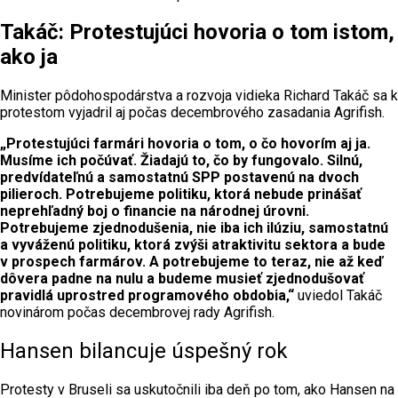
Takáč: Protestujúci hovoria o tom istom,
ako ja
Minister pôdohospodárstva a rozvoja vidieka Richard Takáč sa k
protestom vyjadril aj počas decembrového zasadania Agrifish.
„Protestujúci farmári hovoria o tom, o čo hovorím aj ja.
Musíme ich počúvať. Žiadajú to, čo by fungovalo. Silnú,
predvídateľnú a samostatnú SPP postavenú na dvoch
pilieroch. Potrebujeme politiku, ktorá nebude prinášať
neprehľadný boj o financie na národnej úrovni.
Potrebujeme zjednodušenia, nie iba ich ilúziu, samostatnú
a vyváženú politiku, ktorá zvýši atraktivitu sektora a bude
v prospech farmárov. A potrebujeme to teraz, nie až keď
dôvera padne na nulu a budeme musieť zjednodušovať
pravidlá uprostred programového obdobia,“
uviedol Takáč
novinárom počas decembrovej rady Agrifish.
Hansen bilancuje úspešný rok
Protesty v Bruseli sa uskutočnili iba deň po tom, ako Hansen na