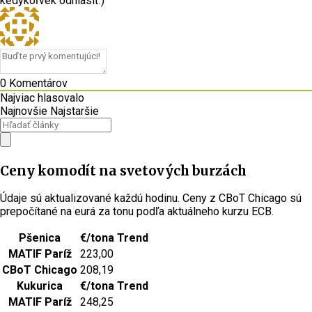
kedykoľvek odhlásiť.)
0
Komentárov
Najviac hlasovalo
Najnovšie
Najstaršie
Ceny komodít na svetových burzách
Údaje sú aktualizované každú hodinu. Ceny z CBoT Chicago sú
prepočítané na eurá za tonu podľa aktuálneho kurzu ECB.
Pšenica
€/tona
Trend
MATIF Paríž
223,00
CBoT Chicago
208,19
Kukurica
€/tona
Trend
MATIF Paríž
248,25