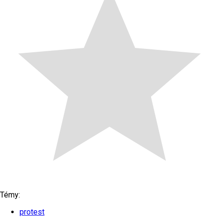
Témy:
protest