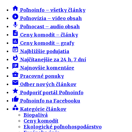
home
Poľnoinfo – všetky články
play_circle_filled
Poľnovízia – video obsah
mic
Poľnocast – audio obsah
description
Ceny komodít – články
insert_chart
Ceny komodít – grafy
event_note
Najbližšie podujatia
whatshot
Najčítanejšie za 24 h, 7 dní
speaker_notes
Najnovšie komentáre
business_center
Pracovné ponuky
email
Odber nových článkov
star
Podporiť portál Poľnoinfo
thumb_up
Poľnoinfo na Facebooku
category
Kategórie článkov
Biopalivá
Ceny komodít
Ekologické poľnohospodárstvo