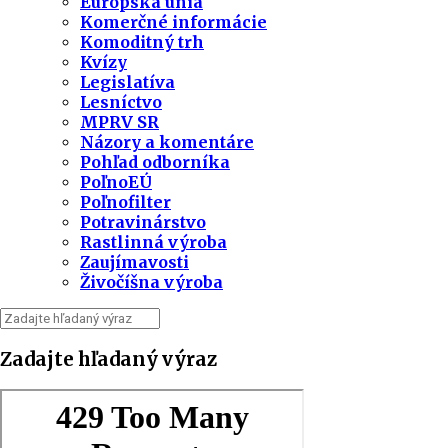
Európska únia
Komerčné informácie
Komoditný trh
Kvízy
Legislatíva
Lesníctvo
MPRV SR
Názory a komentáre
Pohľad odborníka
PoľnoEÚ
Poľnofilter
Potravinárstvo
Rastlinná výroba
Zaujímavosti
Živočíšna výroba
Zadajte hľadaný výraz