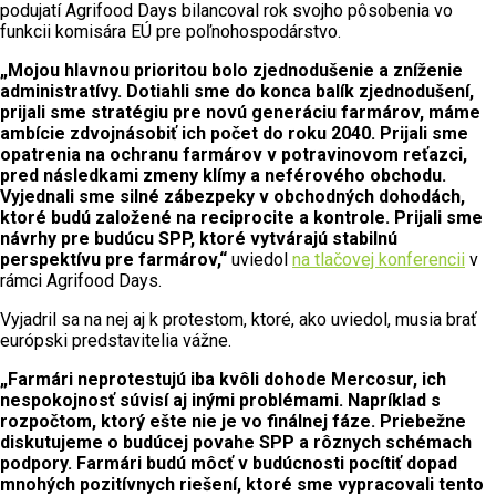
podujatí Agrifood Days bilancoval rok svojho pôsobenia vo
funkcii komisára EÚ pre poľnohospodárstvo.
„Mojou hlavnou prioritou bolo zjednodušenie a zníženie
administratívy. Dotiahli sme do konca balík zjednodušení,
prijali sme stratégiu pre novú generáciu farmárov, máme
ambície zdvojnásobiť ich počet do roku 2040. Prijali sme
opatrenia na ochranu farmárov v potravinovom reťazci,
pred následkami zmeny klímy a neférového obchodu.
Vyjednali sme silné zábezpeky v obchodných dohodách,
ktoré budú založené na reciprocite a kontrole. Prijali sme
návrhy pre budúcu SPP, ktoré vytvárajú stabilnú
perspektívu pre farmárov,“
uviedol
na tlačovej konferencii
v
rámci Agrifood Days.
Vyjadril sa na nej aj k protestom, ktoré, ako uviedol, musia brať
európski predstavitelia vážne.
„Farmári neprotestujú iba kvôli dohode Mercosur, ich
nespokojnosť súvisí aj inými problémami. Napríklad s
rozpočtom, ktorý ešte nie je vo finálnej fáze. Priebežne
diskutujeme o budúcej povahe SPP a rôznych schémach
podpory. Farmári budú môcť v budúcnosti pocítiť dopad
mnohých pozitívnych riešení, ktoré sme vypracovali tento