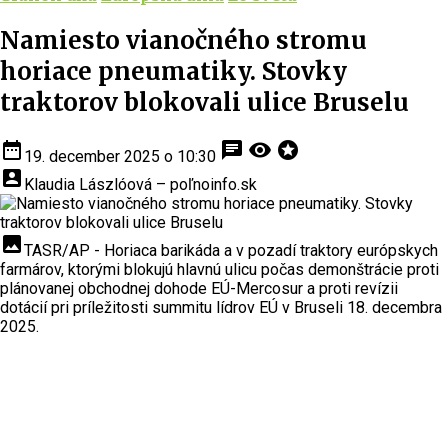
Namiesto vianočného stromu
horiace pneumatiky. Stovky
traktorov blokovali ulice Bruselu
date_range
chat
visibility
stars
19. december 2025 o 10:30
account_box
Klaudia Lászlóová – poľnoinfo.sk
insert_photo
TASR/AP - Horiaca barikáda a v pozadí traktory európskych
farmárov, ktorými blokujú hlavnú ulicu počas demonštrácie proti
plánovanej obchodnej dohode EÚ-Mercosur a proti revízii
dotácií pri príležitosti summitu lídrov EÚ v Bruseli 18. decembra
2025.