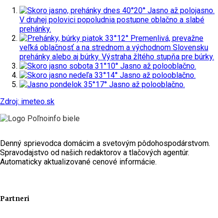
dnes
40°
20°
Jasno až polojasno.
V druhej polovici popoludnia postupne oblačno a slabé
prehánky.
piatok
33°
12°
Premenlivá, prevažne
veľká oblačnosť a na strednom a východnom Slovensku
prehánky alebo aj búrky.
Výstraha žltého stupňa pre búrky.
sobota
31°
10°
Jasno až polooblačno.
nedeľa
33°
14°
Jasno až polooblačno.
pondelok
35°
17°
Jasno až polooblačno.
Zdroj: imeteo.sk
Denný sprievodca domácim a svetovým pôdohospodárstvom.
Spravodajstvo od našich redaktorov a tlačových agentúr.
Automaticky aktualizované cenové informácie.
Partneri