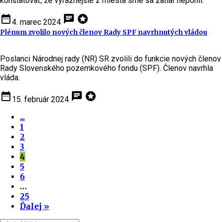
konštatovať, že výraznejšie z miesta sme sa zatiaľ nepohli.
date_range
chat
stars
4. marec 2024
Plénum zvolilo nových členov Rady SPF navrhnutých vládou
Poslanci Národnej rady (NR) SR zvolili do funkcie nových členov
Rady Slovenského pozemkového fondu (SPF). Členov navrhla
vláda.
date_range
chat
stars
15. február 2024
...
1
2
3
4
5
6
…
25
Ďalej »