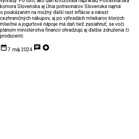
výhrady. Po tom, ako daň kritizovala napríklad Potravinárska
komora Slovenska aj Únia potravinárov Slovenska najmä
s poukázaním na možný ďalší rast inflácie a nárast
cezhraničných nákupov, aj po výhradách mliekarov ktorých
mliečne a jogurtové nápoje má daň tiež zasiahnuť, sa voči
plánom ministerstva financií ohradzujú aj ďalšie združenia či
producenti.
date_range
chat
stars
7. máj 2024