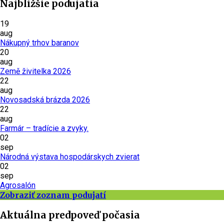
Najbližšie podujatia
19
aug
Nákupný trhov baranov
20
aug
Země živitelka 2026
22
aug
Novosadská brázda 2026
22
aug
Farmár – tradície a zvyky.
02
sep
Národná výstava hospodárskych zvierat
02
sep
Agrosalón
Zobraziť zoznam podujatí
Aktuálna predpoveď počasia