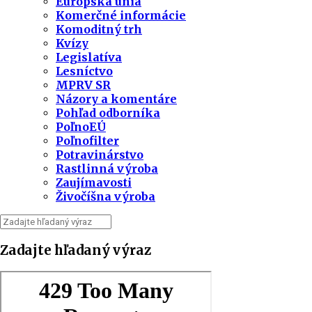
Európska únia
Komerčné informácie
Komoditný trh
Kvízy
Legislatíva
Lesníctvo
MPRV SR
Názory a komentáre
Pohľad odborníka
PoľnoEÚ
Poľnofilter
Potravinárstvo
Rastlinná výroba
Zaujímavosti
Živočíšna výroba
Zadajte hľadaný výraz