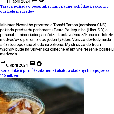
11. apríl 2024
Taraba požiada o posunutie mimoriadnej schôdze k zákonu o
odstrele medveďov
Minister životného prostredia Tomáš Taraba (nominant SNS)
požiada predsedu parlamentu Petra Pellegriniho (Hlas-SD) o
posunutie mimoriadnej schôdze k ústavnému zákonu o odstrele
medveďov o pár dní alebo jeden týždeň. Verí, že dovtedy nájdu
s časťou opozície zhodu na zákone. Myslí si, že do troch
týždňov bude na Slovensku konečne efektívne riešenie odstrelu
medveďa.
date_range
chat
stars
8. apríl 2024
Konsolidácii pomôže zdanenie tabaku a sladených nápojov za
100 mil. eur