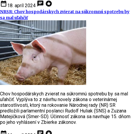
date_range
chat
stars
18. apríl 2024
NRSR: Chov hospodárskych zvierat na súkromnú spotrebu by
sa mal uľahčiť
Chov hospodárskych zvierat na súkromnú spotrebu by sa mal
uľahčiť. Vyplýva to z návrhu novely zákona o veterinárnej
starostlivosti, ktorý na rokovanie Národnej rady (NR) SR
predložili parlamentní poslanci Rudolf Huliak (SNS) a Zuzana
Matejičková (Smer-SD). Účinnosť zákona sa navrhuje 15. dňom
po jeho vyhlásení v Zbierke zákonov.
date_range
chat
stars