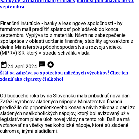
Banky by farmárom mali predĺžiť splatnosť pohľadávok do 30.
septembra
Finančné inštitúcie - banky a leasingové spoločnosti - by
farmárom mali predĺžiť splatnosť pohľadávok do konca
septembra. Vyplýva to z materiálu Návrh na zabezpečenie
spolupráce v oblasti udržania finančnej stability agrosektora z
dielne Ministerstva pôdohospodárstva a rozvoja vidieka
(MPRV) SR, ktorý v stredu schválila vláda.
date_range
chat
stars
24. apríl 2024
Štát sa zahráva so spotrebou mliečnych výrobkov! Chce ich
zdaniť ako cigarety či alkohol
Od budúceho roka by na Slovensku mala pribudnúť nová daň.
Zaťaží výrobcov sladených nápojov. Ministerstvo financií
predložilo do pripomienkového konania návrh zákona o dani zo
sladených nealkoholických nápojov, ktorý bol avizovaný už v
legislatívnom pláne úloh novej vlády na tento rok. Daň sa má
vzťahovať na všetky nealkoholické nápoje, ktoré sú sladené
cukrom aj inými sladidlami.