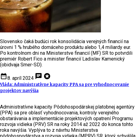
Slovensko čaká budúci rok konsolidácia verejných financií na
úrovni 1 % hrubého domáceho produktu alebo 1,4 miliardy eur.
Po kontrolnom dni na Ministerstve financií (MF) SR to potvrdili
premiér Robert Fico a minister financií Ladislav Kamenický
(obidvaja Smer-SD).
date_range
chat
stars
8. apríl 2024
Vláda: Administratívne kapacity PPA sa pre vyhodnocovanie
projektov navýšia
Administratívne kapacity Pôdohospodárskej platobnej agentúry
(PPA) sa pre oblasť vyhodnocovania, kontroly verejného
obstarávania a implementácie projektových opatrení Programu
rozvoja vidieka (PRV) SR na roky 2014 až 2022 do konca tohto
roka navýšia. Vyplýva to z návrhu Ministerstva
pôdohospodárstva a rozvoja vidieka (MPRV) SR, ktorý schválila