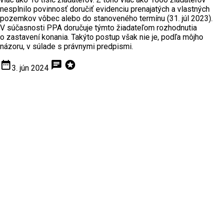
nesplnilo povinnosť doručiť evidenciu prenajatých a vlastných
pozemkov vôbec alebo do stanoveného termínu (31. júl 2023).
V súčasnosti PPA doručuje týmto žiadateľom rozhodnutia
o zastavení konania. Takýto postup však nie je, podľa môjho
názoru, v súlade s právnymi predpismi.
date_range
chat
stars
3. jún 2024