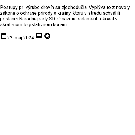
Postupy pri výrube drevín sa zjednodušia. Vyplýva to z novely
zákona o ochrane prírody a krajiny, ktorú v stredu schválili
poslanci Národnej rady SR. O návrhu parlament rokoval v
skrátenom legislatívnom konaní.
date_range
chat
stars
22. máj 2024