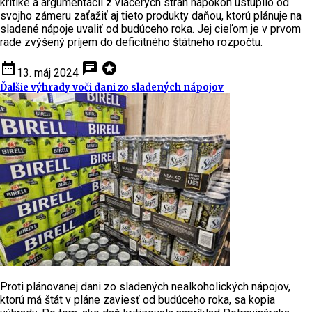
kritike a argumentácii z viacerých strán napokon ustúpilo od
svojho zámeru zaťažiť aj tieto produkty daňou, ktorú plánuje na
sladené nápoje uvaliť od budúceho roka. Jej cieľom je v prvom
rade zvýšený príjem do deficitného štátneho rozpočtu.
date_range
chat
stars
13. máj 2024
Ďalšie výhrady voči dani zo sladených nápojov
Proti plánovanej dani zo sladených nealkoholických nápojov,
ktorú má štát v pláne zaviesť od budúceho roka, sa kopia