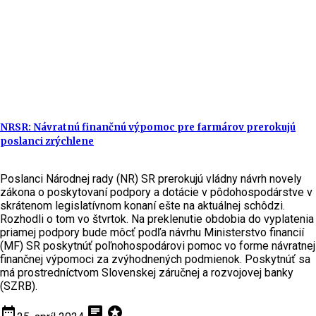
NRSR: Návratnú finančnú výpomoc pre farmárov prerokujú
poslanci zrýchlene
Poslanci Národnej rady (NR) SR prerokujú vládny návrh novely
zákona o poskytovaní podpory a dotácie v pôdohospodárstve v
skrátenom legislatívnom konaní ešte na aktuálnej schôdzi.
Rozhodli o tom vo štvrtok. Na preklenutie obdobia do vyplatenia
priamej podpory bude môcť podľa návrhu Ministerstvo financií
(MF) SR poskytnúť poľnohospodárovi pomoc vo forme návratnej
finančnej výpomoci za zvýhodnených podmienok. Poskytnúť sa
má prostredníctvom Slovenskej záručnej a rozvojovej banky
(SZRB).
date_range
chat
stars