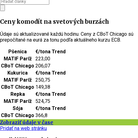
Ceny komodít na svetových burzách
Údaje sú aktualizované každú hodinu. Ceny z CBoT Chicago sú
prepočítané na eurá za tonu podľa aktuálneho kurzu ECB.
Pšenica
€/tona
Trend
MATIF Paríž
223,00
CBoT Chicago
206,07
Kukurica
€/tona
Trend
MATIF Paríž
250,75
CBoT Chicago
149,38
Repka
€/tona
Trend
MATIF Paríž
524,75
Sója
€/tona
Trend
CBoT Chicago
366,8
Zobraziť údaje v čase
Pridať na web stránku