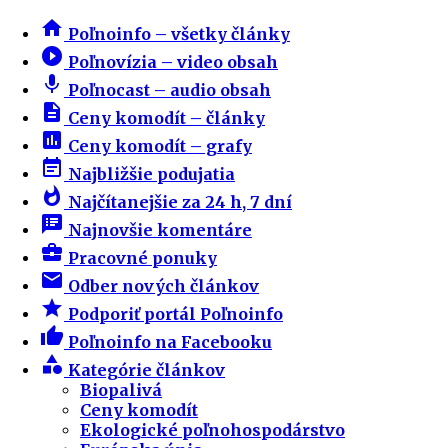
home
Poľnoinfo – všetky články
play_circle_filled
Poľnovízia – video obsah
mic
Poľnocast – audio obsah
description
Ceny komodít – články
insert_chart
Ceny komodít – grafy
event_note
Najbližšie podujatia
whatshot
Najčítanejšie za 24 h, 7 dní
speaker_notes
Najnovšie komentáre
business_center
Pracovné ponuky
email
Odber nových článkov
star
Podporiť portál Poľnoinfo
thumb_up
Poľnoinfo na Facebooku
category
Kategórie článkov
Biopalivá
Ceny komodít
Ekologické poľnohospodárstvo