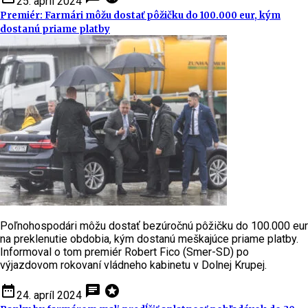
25. apríl 2024
Premiér: Farmári môžu dostať pôžičku do 100.000 eur, kým
dostanú priame platby
Poľnohospodári môžu dostať bezúročnú pôžičku do 100.000 eur
na preklenutie obdobia, kým dostanú meškajúce priame platby.
Informoval o tom premiér Robert Fico (Smer-SD) po
výjazdovom rokovaní vládneho kabinetu v Dolnej Krupej.
date_range
chat
stars
24. apríl 2024