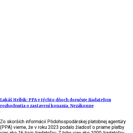
Lukáš Hríbik: PPA v týchto dňoch doručuje žiadateľom
rozhodnutia o zastavení konania. Nezákonne
Zo skorších informácií Pôdohospodárskej platobnej agentúry
(PPA) vieme, že v roku 2023 podalo žiadosť o priame platby
viac ako 16 tisíc žiadateľov. Z toho viac ako 1000 žiadateľov