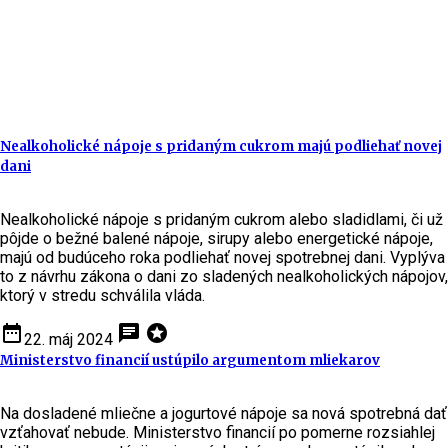
Nealkoholické nápoje s pridaným cukrom majú podliehať novej
dani
Nealkoholické nápoje s pridaným cukrom alebo sladidlami, či už
pôjde o bežné balené nápoje, sirupy alebo energetické nápoje,
majú od budúceho roka podliehať novej spotrebnej dani. Vyplýva
to z návrhu zákona o dani zo sladených nealkoholických nápojov,
ktorý v stredu schválila vláda.
date_range
chat
stars
22. máj 2024
Ministerstvo financií ustúpilo argumentom mliekarov
Na dosladené mliečne a jogurtové nápoje sa nová spotrebná dať
vzťahovať nebude. Ministerstvo financií po pomerne rozsiahlej