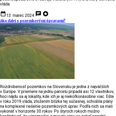
vláda.
date_range
chat
stars
13. marec 2024
Ako ďalej s pozemkovými úpravami?
Rozdrobenosť pozemkov na Slovensku je jedna z najväčších
v Európe. V priemere na jednu parcelu pripadá asi 12 vlastníkov,
hoci nájdu sa aj lokality, kde ich je aj niekoľkonásobne viac. Ešte
v roku 2019 vláda, zložením blízka tej súčasnej, schválila plány
na komplexné riešenie pozemkových úprav. Podľa nich sa mali
vykonať v horizonte 30 rokov. Po štyroch rokoch možno