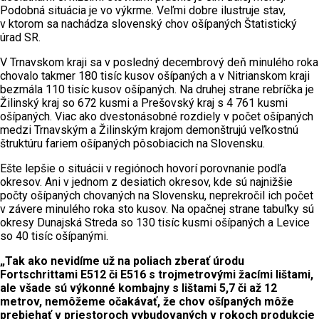
Podobná situácia je vo výkrme. Veľmi dobre ilustruje stav,
v ktorom sa nachádza slovenský chov ošípaných Štatistický
úrad SR.
V Trnavskom kraji sa v posledný decembrový deň minulého roka
chovalo takmer 180 tisíc kusov ošípaných a v Nitrianskom kraji
bezmála 110 tisíc kusov ošípaných. Na druhej strane rebríčka je
Žilinský kraj so 672 kusmi a Prešovský kraj s 4 761 kusmi
ošípaných. Viac ako dvestonásobné rozdiely v počet ošípaných
medzi Trnavským a Žilinským krajom demonštrujú veľkostnú
štruktúru fariem ošípaných pôsobiacich na Slovensku.
Ešte lepšie o situácii v regiónoch hovorí porovnanie podľa
okresov. Ani v jednom z desiatich okresov, kde sú najnižšie
počty ošípaných chovaných na Slovensku, neprekročil ich počet
v závere minulého roka sto kusov. Na opačnej strane tabuľky sú
okresy Dunajská Streda so 130 tisíc kusmi ošípaných a Levice
so 40 tisíc ošípanými.
„Tak ako nevidíme už na poliach zberať úrodu
Fortschrittami E512 či E516 s trojmetrovými žacími lištami,
ale všade sú výkonné kombajny s lištami 5,7 či až 12
metrov, nemôžeme očakávať, že chov ošípaných môže
prebiehať v priestoroch vybudovaných v rokoch produkcie