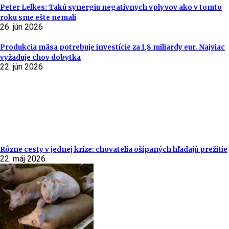
Peter Lelkes: Takú synergiu negatívnych vplyvov ako v tomto
roku sme ešte nemali
26. jún 2026
Produkcia mäsa potrebuje investície za 1,8 miliardy eur. Najviac
vyžaduje chov dobytka
22. jún 2026
Rôzne cesty v jednej kríze: chovatelia ošípaných hľadajú prežitie
22. máj 2026