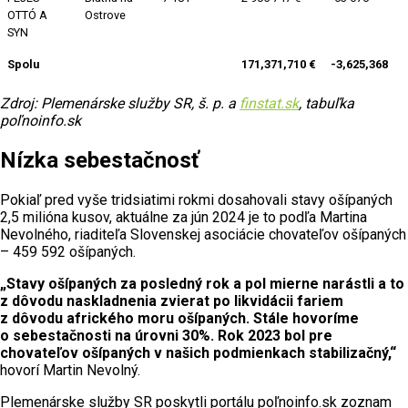
OTTÓ A
Ostrove
SYN
Spolu
171,371,710 €
-3,625,368
Zdroj: Plemenárske služby SR, š. p. a
finstat.sk
, tabuľka
poľnoinfo.sk
Nízka sebestačnosť
Pokiaľ pred vyše tridsiatimi rokmi dosahovali stavy ošípaných
2,5 milióna kusov, aktuálne za jún 2024 je to podľa Martina
Nevolného, riaditeľa Slovenskej asociácie chovateľov ošípaných
– 459 592 ošípaných.
„Stavy ošípaných za posledný rok a pol mierne narástli a to
z dôvodu naskladnenia zvierat po likvidácii fariem
z dôvodu afrického moru ošípaných. Stále hovoríme
o sebestačnosti na úrovni 30%. Rok 2023 bol pre
chovateľov ošípaných v našich podmienkach stabilizačný,“
hovorí Martin Nevolný.
Plemenárske služby SR poskytli portálu poľnoinfo.sk zoznam