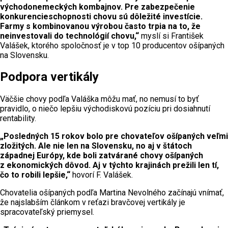
východonemeckých kombajnov. Pre zabezpečenie
konkurencieschopnosti chovu sú dôležité investície.
Farmy s kombinovanou výrobou často trpia na to, že
neinvestovali do technológií chovu,“
myslí si František
Valášek, ktorého spoločnosť je v top 10 producentov ošípaných
na Slovensku.
Podpora vertikály
Väčšie chovy podľa Valáška môžu mať, no nemusí to byť
pravidlo, o niečo lepšiu východiskovú pozíciu pri dosiahnutí
rentability.
„Posledných 15 rokov bolo pre chovateľov ošípaných veľmi
zložitých. Ale nie len na Slovensku, no aj v štátoch
západnej Európy, kde boli zatvárané chovy ošípaných
z ekonomických dôvod. Aj v týchto krajinách prežili len tí,
čo to robili lepšie,“
hovorí F. Valášek.
Chovatelia ošípaných podľa Martina Nevolného začínajú vnímať,
že najslabším článkom v reťazi bravčovej vertikály je
spracovateľský priemysel.