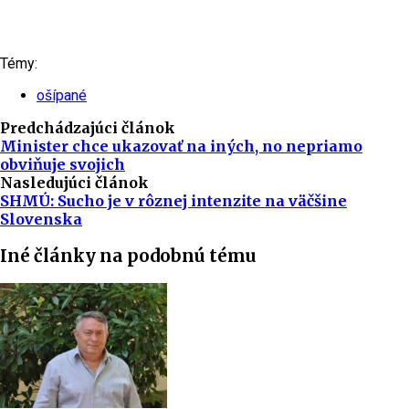
Témy:
ošípané
Predchádzajúci článok
Minister chce ukazovať na iných, no nepriamo
obviňuje svojich
Nasledujúci článok
SHMÚ: Sucho je v rôznej intenzite na väčšine
Slovenska
Iné články na podobnú tému