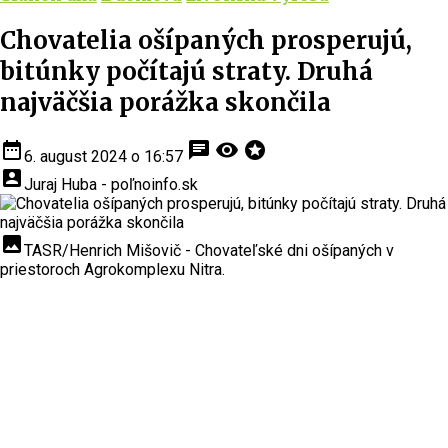
Chovatelia ošípaných prosperujú,
bitúnky počítajú straty. Druhá
najväčšia porážka skončila
date_range
chat
visibility
stars
6. august 2024 o 16:57
account_box
Juraj Huba - poľnoinfo.sk
insert_photo
TASR/Henrich Mišovič - Chovateľské dni ošípaných v
priestoroch Agrokomplexu Nitra.