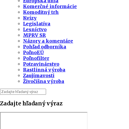
Európska únia
Komerčné informácie
Komoditný trh
Kvízy
Legislatíva
Lesníctvo
MPRV SR
Názory a komentáre
Pohľad odborníka
PoľnoEÚ
Poľnofilter
Potravinárstvo
Rastlinná výroba
Zaujímavosti
Živočíšna výroba
Zadajte hľadaný výraz