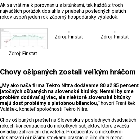
Ak sa vrátime k porovnaniu s bitúnkami, tak každá z troch
najväčších porážok dosiahla v priebehu posledných piatich
rokov aspoň jeden rok záporný hospodársky výsledok.
Zdroj: Finstat
Zdroj: Finstat
Zdroj: Finstat
Chovy ošípaných zostali veľkým hráčom
„My ako naša firma Tekro Nitra dodávame 80 až 85 percent
jatočných ošípaných na slovenské bitúnky. Nemali by sme
problém dodávať aj viac, ale niektoré slovenské bitúnky
majú dosť problémy s platobnou bilanciou,“
hovorí František
Valášek, konateľ spoločnosti Tekro Nitra.
Chov ošípaných prešiel na Slovensku v posledných dvadsiatich
rokoch koncentráciou do niekoľkých subjektov, ktoré zväčša
ovládajú zahraniční chovatelia. Producentov s niekoľkými
desiatkami či nižšími stovkami prasníc je čím ďalej menej.