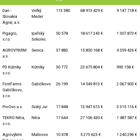
Dan -
Veľký
113 380
68 913 429 €
9 147 718 €
Slovakia
Meder
Agrar, a.s.
Pigagro,
Ipeľský
50 578
18 617 243 €
1 307 873 €
s.r.o.
Sokolec
AGROVÝKRM
Senica
37 883
15 850 168 €
4 359 426 €
a.s.
PD Kútniky
Kútniky
30 772
23 675 804 €
993 158 €
s.r.o.
FirstFarms
Gabčíkovo
26 199
14 549 813 €
2 067 903 €
Gabčíkovo,
s.r.o.
ProOvo a.s.
Svätý Jur
17 848
13 947 613 €
3 315 116 €
TEKRO Nitra,
Nitra
17 644
27 106 430 €
1 487 587 €
s.r.o.
Agrovýkrm
Malinovo
10 478
5 275 623 €
1 240 296 €