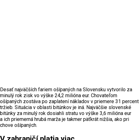
Desať najväčších fariem ošípaných na Slovensku vytvorilo za
minulý rok zisk vo výške 24,2 milióna eur. Chovateľom
ošípaných zostáva po zaplatení nákladov v priemere 31 percent
tržieb. Situácia v oblasti bitúnkov je iná. Najväčšie slovenské
bitúnky za minulý rok dosiahli stratu vo výške 3,6 milióna eur
a ich priemerná hrubá marža je takmer päťkrát nižšia, ako pri
chove ošípaných.
V zahraničí platia viac