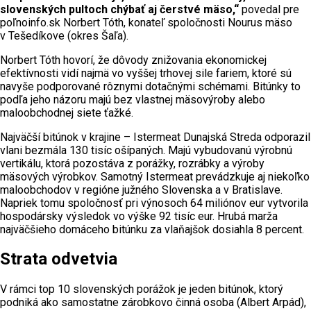
slovenských pultoch chýbať aj čerstvé mäso,“
povedal pre
poľnoinfo.sk Norbert Tóth, konateľ spoločnosti Nourus mäso
v Tešedíkove (okres Šaľa).
Norbert Tóth hovorí, že dôvody znižovania ekonomickej
efektívnosti vidí najmä vo vyššej trhovej sile fariem, ktoré sú
navyše podporované rôznymi dotačnými schémami. Bitúnky to
podľa jeho názoru majú bez vlastnej mäsovýroby alebo
maloobchodnej siete ťažké.
Najväčší bitúnok v krajine – Istermeat Dunajská Streda odporazil
vlani bezmála 130 tisíc ošípaných. Majú vybudovanú výrobnú
vertikálu, ktorá pozostáva z porážky, rozrábky a výroby
mäsových výrobkov. Samotný Istermeat prevádzkuje aj niekoľko
maloobchodov v regióne južného Slovenska a v Bratislave.
Napriek tomu spoločnosť pri výnosoch 64 miliónov eur vytvorila
hospodársky výsledok vo výške 92 tisíc eur. Hrubá marža
najväčšieho domáceho bitúnku za vlaňajšok dosiahla 8 percent.
Strata odvetvia
V rámci top 10 slovenských porážok je jeden bitúnok, ktorý
podniká ako samostatne zárobkovo činná osoba (Albert Arpád),