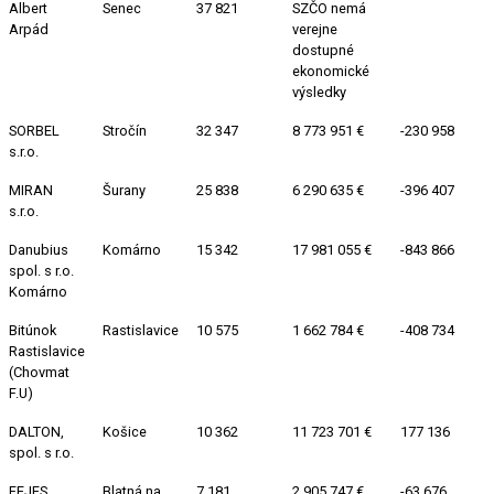
Albert
Senec
37 821
SZČO nemá
Arpád
verejne
dostupné
ekonomické
výsledky
SORBEL
Stročín
32 347
8 773 951 €
-230 958
s.r.o.
MIRAN
Šurany
25 838
6 290 635 €
-396 407
s.r.o.
Danubius
Komárno
15 342
17 981 055 €
-843 866
spol. s r.o.
Komárno
Bitúnok
Rastislavice
10 575
1 662 784 €
-408 734
Rastislavice
(Chovmat
F.U)
DALTON,
Košice
10 362
11 723 701 €
177 136
spol. s r.o.
FEJES
Blatná na
7 181
2 905 747 €
-63 676