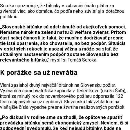
Soroka upozorňuje, že bitúnky v zahraničí často platia za
zvieratá viac, ako domáce, čo podľa neho súvisí aj s dotačnou
politikou.
„Slovenské bitúnky sú odstrihnuté od akejkoľvek pomoci.
Nemáme nárok na zelenú naftu či welfare zvierat. Pritom
časť našej činnosti je taká, že musíme dodržiavať presne
tie isté opatrenia, ako chovatelia, no bez podpôr. Situácia
v ostatných rokoch je naozaj vážna a môže sa stať, že
aktuálnym nastavením podpôr zostane Slovensko bez
relevantného bitúnku,“
myslí si Tomáš Soroka.
K porážke sa už nevrátia
Vlani zasiahol druhý najväčší bitúnok na Slovensku požiar.
Významná spracovateľská kapacita v Tešedíkove (okres Šaľa),
ktorá za minulý rok do novembrového požiaru odporazila 122
tisíc ošípaných sa už neobnoví. Slovensku tak vzhľadom na
vlaňajšie čísla vypadne presne štvrtina realizovaných porážok.
„Po diskusii v rodine sme sa zhodli, že opätovne spustiť
prevádzku bitúnku nemá ekonomický zmysel. Neviem, či si
zodpovední uvedomujú, že keď nebudú bitúnky, bude na