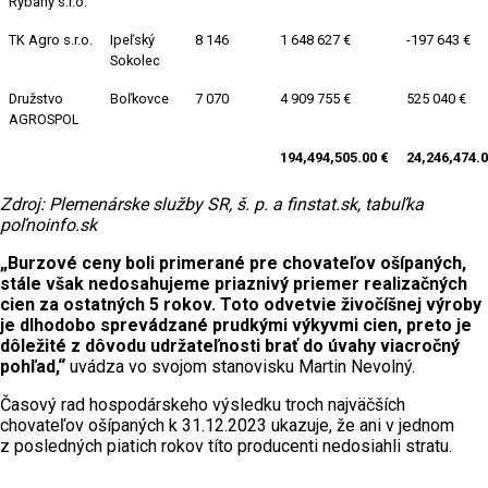
Rybany s.r.o.
TK Agro s.r.o.
Ipeľský
8 146
1 648 627 €
-197 643 €
Sokolec
Družstvo
Boľkovce
7 070
4 909 755 €
525 040 €
AGROSPOL
194,494,505.00 €
24,246,474.0
Zdroj: Plemenárske služby SR, š. p. a finstat.sk, tabuľka
poľnoinfo.sk
„Burzové ceny boli primerané pre chovateľov ošípaných,
stále však nedosahujeme priaznivý priemer realizačných
cien za ostatných 5 rokov. Toto odvetvie živočíšnej výroby
je dlhodobo sprevádzané prudkými výkyvmi cien, preto je
dôležité z dôvodu udržateľnosti brať do úvahy viacročný
pohľad,“
uvádza vo svojom stanovisku Martin Nevolný.
Časový rad hospodárskeho výsledku troch najväčších
chovateľov ošípaných k 31.12.2023 ukazuje, že ani v jednom
z posledných piatich rokov títo producenti nedosiahli stratu.