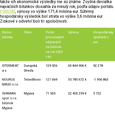
takže ich ekonomické výsledky nie sú známe. Zvyšná deviatka
najväčších bitúnkov dosiahla za minulý rok, podľa údajov portálu
FINSTAT
, výnosy vo výške 171,4 milióna eur. Súhrnný
hospodársky výsledok bol strata vo výške 3,6 milióna eur.
Ziskové v odvetví boli tri spoločnosti.
Názov
Obec
Počet
Výnosy
Hospodársky
bitúnku
presunutých
výsledok v
ošípaných
eur
na bitúnok
za rok 2023
v ks
ISTERMEAT
Dunajská
129 926
63 844 906 €
92 278
a.s.
Streda
NOURUS
Tešedíkovo
121 669
35 785 672 €
-1 956 863
MÄSO s.r.o.
SVAMAN
Myjava
71 565
22 403 259 €
5 722
spol. s r.o.
bitúnok
Myjava