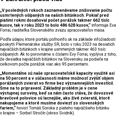
„V posledných rokoch zaznamenávame znižovanie počtu
usmrtených ošípaných na našich bitúnkoch. Pokiaľ pred
piatimi rokmi dosahoval počet porážok takmer 662 tisíc
kusov, tak v roku 2023 to bolo 486 628 kusov,“
informuje Eva
Forrai, riaditeľka Slovenského zväzu spracovateľov mäsa.
Podľa údajov, ktoré portálu poľnoinfo.sk na základe infožiadosti
poskytli Plemenárske služby SR, bolo v roku 2023 na desiatich
najväčších bitúnkoch v krajine usmrtených takmer 463 tisíc
ošípaných. Ak to porovnáme s číslami Evy Forrai, vyplýva z toho,
že desiatka najväčších bitúnkov na Slovensku sa podieľa na
celkovom počte porážok viac ako 95 percentami.
„Momentálne sú naše spracovateľské kapacity využité asi
na 50 percent a v súčasnosti máme možnosť zvýšiť objem
porážaných zvierat vo firme bez významnejších investícií.
Sme na to pripravení. Základný problém je v cene
výstupnej suroviny, keď sa nám často stáva, že dovozové
bravčové polovice sú lacnejšie, ako živé zvieratá, ktoré
nakupujeme a ktoré musíme doviezť zo slovenských
fariem,“
hovorí Tomáš Soroka z piateho najväčšieho bitúnku
v krajine – Sorbel Stročín (okres Svidník).