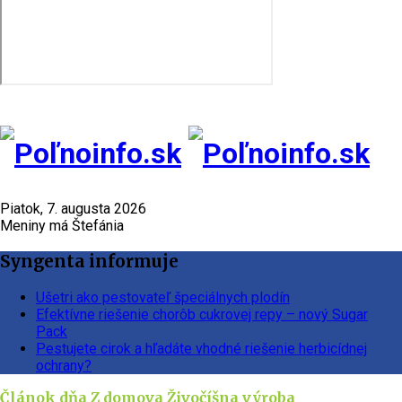
Piatok, 7. augusta 2026
Meniny má Štefánia
Syngenta informuje
Ušetri ako pestovateľ špeciálnych plodín
Efektívne riešenie chorôb cukrovej repy – nový Sugar
Pack
Pestujete cirok a hľadáte vhodné riešenie herbicídnej
ochrany?
Článok dňa
Z domova
Živočíšna výroba