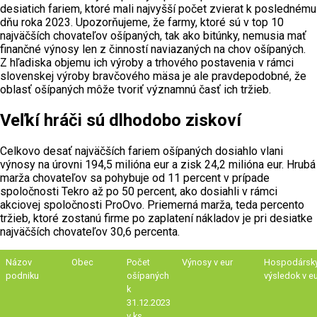
desiatich fariem, ktoré mali najvyšší počet zvierat k poslednému
dňu roka 2023. Upozorňujeme, že farmy, ktoré sú v top 10
najväčších chovateľov ošípaných, tak ako bitúnky, nemusia mať
finančné výnosy len z činností naviazaných na chov ošípaných.
Z hľadiska objemu ich výroby a trhového postavenia v rámci
slovenskej výroby bravčového mäsa je ale pravdepodobné, že
oblasť ošípaných môže tvoriť významnú časť ich tržieb.
Veľkí hráči sú dlhodobo ziskoví
Celkovo desať najväčších fariem ošípaných dosiahlo vlani
výnosy na úrovni 194,5 milióna eur a zisk 24,2 milióna eur. Hrubá
marža chovateľov sa pohybuje od 11 percent v prípade
spoločnosti Tekro až po 50 percent, ako dosiahli v rámci
akciovej spoločnosti ProOvo. Priemerná marža, teda percento
tržieb, ktoré zostanú firme po zaplatení nákladov je pri desiatke
najväčších chovateľov 30,6 percenta.
Názov
Obec
Počet
Výnosy v eur
Hospodársk
podniku
ošípaných
výsledok v e
k
31.12.2023
v ks