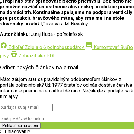
„Trápi nás stav spracovateľského priemyslu. Bez neho nie
je možné
navýšiť umiestnenie slovenskej produkcie priamo
na domáci trh. Kontinuálne apelujeme na podporu vertikály
pre produkciu bravčového mäsa, aby sme mali na stole
slovenský produkt,“
uzatvára M. Nevolný.
Autor článku:
Juraj Huba - poľnoinfo.sk
facebook
comment
Zdieľať
Zdieľalo 6 poľnohospodárov
Komentovať
Buďte
print
prvý
Zobraziť ako PDF
Odber nových článkov na e-mail
Máte záujem stať sa pravidelným odoberateľom článkov z
portálu poľnoinfo.sk? Už 1977 čitateľov od nás dostáva čerstvé
informácie priamo na email každé ráno. Nečakajte a pridajte sa k
nim aj vy.
5
1
hlasovanie