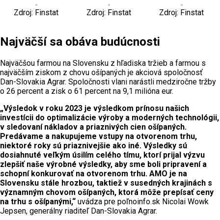
Zdroj: Finstat
Zdroj: Finstat
Zdroj: Finstat
Najväčší sa obáva budúcnosti
Najväčšou farmou na Slovensku z hľadiska tržieb a farmou s
najväčším ziskom z chovu ošípaných je akciová spoločnosť
Dan-Slovakia Agrar. Spoločnosti vlani narástli medziročne tržby
o 26 percent a zisk o 61 percent na 9,1 milióna eur.
„Výsledok v roku 2023 je výsledkom prínosu našich
investícii do optimalizácie výroby a moderných technológii,
v sledovaní nákladov a priaznivých cien ošípaných.
Predávame a nakupujeme vstupy na otvorenom trhu,
niektoré roky sú priaznivejšie ako iné. Výsledky sú
dosiahnuté veľkým úsilím celého tímu, ktorí prijal výzvu
zlepšiť naše výrobné výsledky, aby sme boli pripravení a
schopní konkurovať na otvorenom trhu. AMO je na
Slovensku stále hrozbou, taktiež v susedných krajinách s
významným chovom ošípaných, ktorá môže prepísať ceny
na trhu s ošípanými,“
uvádza pre poľnoinfo.sk Nicolai Wowk
Jepsen, generálny riaditeľ Dan-Slovakia Agrar.