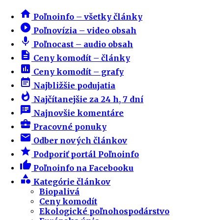
home
Poľnoinfo – všetky články
play_circle_filled
Poľnovízia – video obsah
mic
Poľnocast – audio obsah
description
Ceny komodít – články
insert_chart
Ceny komodít – grafy
event_note
Najbližšie podujatia
whatshot
Najčítanejšie za 24 h, 7 dní
speaker_notes
Najnovšie komentáre
business_center
Pracovné ponuky
email
Odber nových článkov
star
Podporiť portál Poľnoinfo
thumb_up
Poľnoinfo na Facebooku
category
Kategórie článkov
Biopalivá
Ceny komodít
Ekologické poľnohospodárstvo