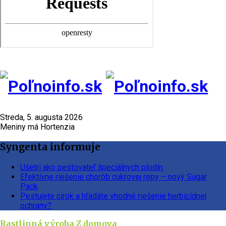
Streda, 5. augusta 2026
Meniny má Hortenzia
Syngenta informuje
Ušetri ako pestovateľ špeciálnych plodín
Efektívne riešenie chorôb cukrovej repy – nový Sugar
Pack
Pestujete cirok a hľadáte vhodné riešenie herbicídnej
ochrany?
Rastlinná výroba
Z domova