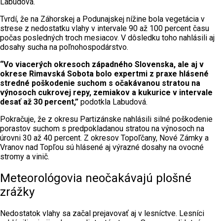
Labudová.
Tvrdí, že na Záhorskej a Podunajskej nížine bola vegetácia v
strese z nedostatku vlahy v intervale 90 až 100 percent času
počas posledných troch mesiacov. V dôsledku toho nahlásili aj
dosahy sucha na poľnohospodárstvo.
“Vo viacerých okresoch západného Slovenska, ale aj v
okrese Rimavská Sobota bolo expertmi z praxe hlásené
stredné poškodenie suchom s očakávanou stratou na
výnosoch cukrovej repy, zemiakov a kukurice v intervale
desať až 30 percent,”
podotkla Labudová.
Pokračuje, že z okresu Partizánske nahlásili silné poškodenie
porastov suchom s predpokladanou stratou na výnosoch na
úrovni 30 až 40 percent. Z okresov Topoľčany, Nové Zámky a
Vranov nad Topľou sú hlásené aj výrazné dosahy na ovocné
stromy a vinič.
Meteorológovia neočakávajú plošné
zrážky
Nedostatok vlahy sa začal prejavovať aj v lesníctve. Lesníci