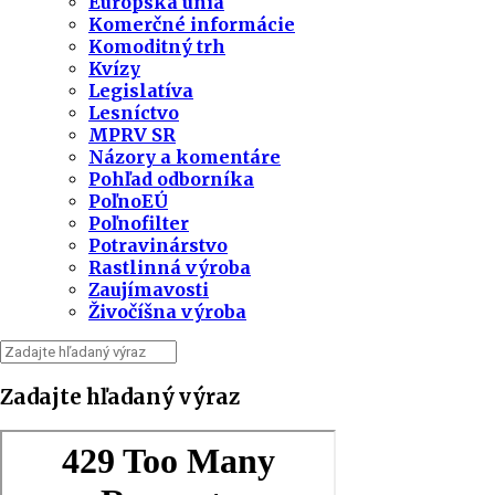
Európska únia
Komerčné informácie
Komoditný trh
Kvízy
Legislatíva
Lesníctvo
MPRV SR
Názory a komentáre
Pohľad odborníka
PoľnoEÚ
Poľnofilter
Potravinárstvo
Rastlinná výroba
Zaujímavosti
Živočíšna výroba
Zadajte hľadaný výraz