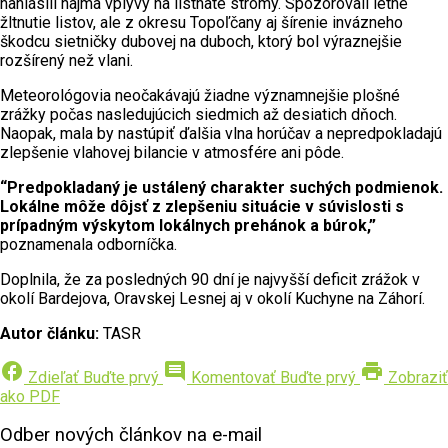
nahlásili najmä vplyvy na listnaté stromy. Spozorovali letné
žltnutie listov, ale z okresu Topoľčany aj šírenie invázneho
škodcu sietničky dubovej na duboch, ktorý bol výraznejšie
rozšírený než vlani.
Meteorológovia neočakávajú žiadne významnejšie plošné
zrážky počas nasledujúcich siedmich až desiatich dňoch.
Naopak, mala by nastúpiť ďalšia vlna horúčav a nepredpokladajú
zlepšenie vlahovej bilancie v atmosfére ani pôde.
“Predpokladaný je ustálený charakter suchých podmienok.
Lokálne môže dôjsť z zlepšeniu situácie v súvislosti s
prípadným výskytom lokálnych prehánok a búrok,”
poznamenala odborníčka.
Doplnila, že za posledných 90 dní je najvyšší deficit zrážok v
okolí Bardejova, Oravskej Lesnej aj v okolí Kuchyne na Záhorí.
Autor článku:
TASR
facebook
comment
print
Zdieľať
Buďte prvý
Komentovať
Buďte prvý
Zobraziť
ako PDF
Odber nových článkov na e-mail