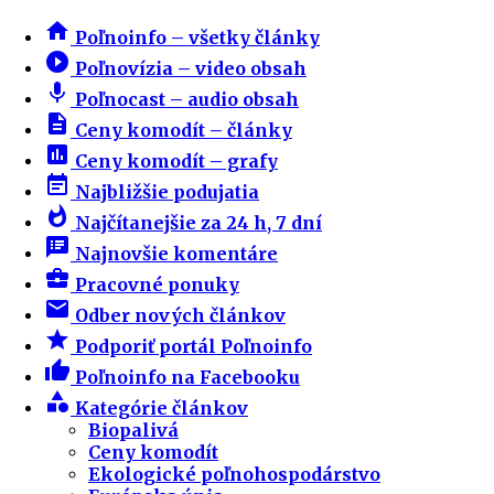
home
Poľnoinfo – všetky články
play_circle_filled
Poľnovízia – video obsah
mic
Poľnocast – audio obsah
description
Ceny komodít – články
insert_chart
Ceny komodít – grafy
event_note
Najbližšie podujatia
whatshot
Najčítanejšie za 24 h, 7 dní
speaker_notes
Najnovšie komentáre
business_center
Pracovné ponuky
email
Odber nových článkov
star
Podporiť portál Poľnoinfo
thumb_up
Poľnoinfo na Facebooku
category
Kategórie článkov
Biopalivá
Ceny komodít
Ekologické poľnohospodárstvo