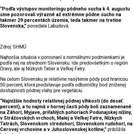
“Podľa výstupov monitoringu pôdneho sucha k 4. augustu
sme pozorovali výrazné až extrémne pôdne sucho na
takmer 29 percentách územia, teda takmer na tretine
Slovenska,”
povedala Labudová.
Zdroj: SHMÚ
Najhoršia situácia v porovnaní s normálnymi podmienkami je
podľa nej na strednom Slovensku. Ide predovšetkým o región
Oravy, ale aj Nízkych Tatier a Veľkej Fatry.
Na celom Slovensku je relatívne nasýtenie pôdy pod hranicou
50 percent, ktorá predstavuje podľa odborníčky bod zníženej
dostupnosti pôdnej vlahy pre vegetáciu.
“Najnižšie hodnoty relatívnej pôdnej vlhkosti (do desať
percent), a to najmä v hornej časti pôdy boli zaznamenané
na Záhorí, Myjave, priľahlých pohoriach Podunajskej nížiny,
v Strážovských vrchoch, Malej a Veľkej Fatre, Nízkych
Tatrách, Slovenskom stredohorí, Slovenskom rudohorí, na
Cerovej vrchovine a v Juhoslovenskej kotline,”
priblížila