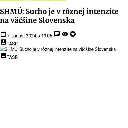
SHMÚ: Sucho je v rôznej intenzite
na väčšine Slovenska
date_range
chat
visibility
stars
7. august 2024 o 19:06
account_box
TASR
insert_photo
TASR