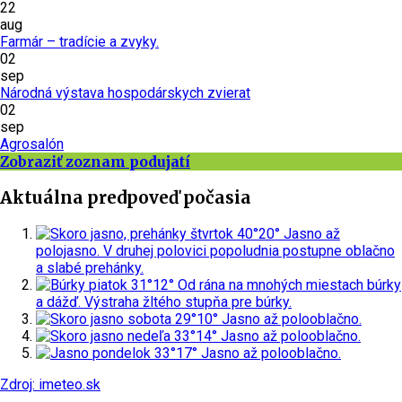
22
aug
Farmár – tradície a zvyky.
02
sep
Národná výstava hospodárskych zvierat
02
sep
Agrosalón
Zobraziť zoznam podujatí
Aktuálna predpoveď počasia
štvrtok
40°
20°
Jasno až
polojasno. V druhej polovici popoludnia postupne oblačno
a slabé prehánky.
piatok
31°
12°
Od rána na mnohých miestach búrky
a dážď.
Výstraha žltého stupňa pre búrky.
sobota
29°
10°
Jasno až polooblačno.
nedeľa
33°
14°
Jasno až polooblačno.
pondelok
33°
17°
Jasno až polooblačno.
Zdroj: imeteo.sk