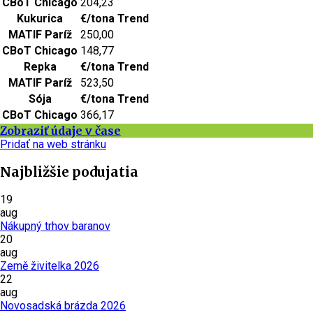
CBoT Chicago
204,23
Kukurica
€/tona
Trend
MATIF Paríž
250,00
CBoT Chicago
148,77
Repka
€/tona
Trend
MATIF Paríž
523,50
Sója
€/tona
Trend
CBoT Chicago
366,17
Zobraziť údaje v čase
Pridať na web stránku
Najbližšie podujatia
19
aug
Nákupný trhov baranov
20
aug
Země živitelka 2026
22
aug
Novosadská brázda 2026