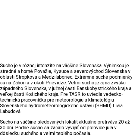
Sucho je v rôznej intenzite na väčšine Slovenska. Výnimkou je
stredné a horné Považie, Kysuce a severovýchod Slovenska v
oblasti Stropkova a Medzilaboriec. Extrémne suché podmienky
sú na Záhorí a v okolí Prievidze. Veľmi sucho je aj na zvyšku
západného Slovenska, v južnej časti Banskobystrického kraja a
veľkej časti Košického kraja. Pre TASR to uviedla vedecko-
technická pracovníčka pre meteorológiu a klimatológiu
Slovenského hydrometeorologického ústavu (SHMÚ) Lívia
Labudová.
Sucho na väčšine sledovaných lokalít aktuálne pretrváva 20 až
30 dní. Pôdne sucho sa začalo vyvíjať od polovice júla v
dôsledku suchého a veľmi teplého počasia.