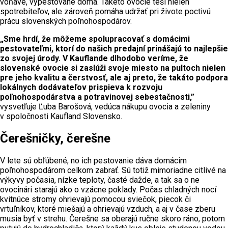
voňavé, vypestované doma. Takéto ovocie teší nielen
spotrebiteľov, ale zároveň pomáha udržať pri živote poctivú
prácu slovenských poľnohospodárov.
„Sme hrdí, že môžeme spolupracovať s domácimi
pestovateľmi, ktorí do našich predajní prinášajú to najlepšie
zo svojej úrody. V Kauflande dlhodobo veríme, že
slovenské ovocie si zaslúži svoje miesto na pultoch nielen
pre jeho kvalitu a čerstvosť, ale aj preto, že takáto podpora
lokálnych dodávateľov prispieva k rozvoju
poľnohospodárstva a potravinovej sebestačnosti,”
vysvetľuje Ľuba Barošová, vedúca nákupu ovocia a zeleniny
v spoločnosti Kaufland Slovensko.
Čerešničky, čerešne
V lete sú obľúbené, no ich pestovanie dáva domácim
poľnohospodárom celkom zabrať. Sú totiž mimoriadne citlivé na
výkyvy počasia, nízke teploty, časté dažde, a tak sa o ne
ovocinári starajú ako o vzácne poklady. Počas chladných nocí
kvitnúce stromy ohrievajú pomocou sviečok, piecok či
vrtuľníkov, ktoré miešajú a ohrievajú vzduch, a aj v čase zberu
musia byť v strehu. Čerešne sa oberajú ručne skoro ráno, potom