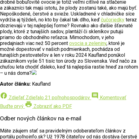
drobné bobuľovité ovocie je totiž veľmi citlivé na stlačenie
a zákazníci tak majú istotu, že plody zostanú také, ako majú byť.
Nepoškodené, čerstvé a svieže. Uskladnené v chladničke síce
vydržia aj týždeň, no kto by čakal tak dlho, keď
čučoriedky
teraz
dozrievajú v tej najlepšej forme? Rovnako ako ďalšie šťavnaté
plody, ktoré z tunajších sadov, plantáží či skleníkov putujú
priamo do obchodného reťazca. Mimochodom, v jeho
predajniach viac než 50 percent
ovocia a zeleniny
, ktoré je
možné dopestovať v našich podmienkach, pochádza od
tunajších pestovateľov a len v roku 2024 Kaufland ponúkol
zákazníkom vyše 51 tisíc ton úrody zo Slovenska. Veď načo za
chuťou leta chodiť ďaleko, keď tá najlepšia rastie hneď za rohom
– u nás doma?
Autor článku:
Kaufland
facebook
comment
Zdieľať
Zdieľalo 21 poľnohospodárov
Komentovať
print
Buďte prvý
Zobraziť ako PDF
Odber nových článkov na e-mail
Máte záujem stať sa pravidelným odoberateľom článkov z
portálu poľnoinfo.sk? Už 1978 čitateľov od nás dostáva čerstvé