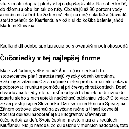
ste si mohli dopriať plody v tej najlepšej kvalite. Na dobrý koláč,
do džemu alebo len tak do ruky. Obsahujú až 90 percent vody
a minimum kalórií, takže kto má chuť na niečo sladké a šťavnaté,
stačí zbehnúť do Kauflandu a vložiť si do košíka balenie jahôd
Made in Slovakia.
Kaufland dlhodobo spolupracuje so slovenskými poľnohospodárm
Čučoriedky v tej najlepšej forme
Malé vzhľadom, veľké silou? Áno, o čučoriedkach to
stopercentne platí, pretože majú vysoký obsah karoténov,
vlákniny aj vitamínu C a sú účinné nielen proti stresu, ale dokážu
podporovať imunitu a pomôžu aj pri črevných ťažkostiach. Dosť
dôvodov na to, aby ste si hrsť modrých bobuliek hodili ráno do
jogurtu alebo z nich upiekli nadýchanú bublaninu, však? O to viac,
že sa pestujú aj na Slovensku. Darí sa im na Hornom Spiši aj na
Žitnom ostrove, zberajú sa zvyčajne ručne a tí najšikovnejší
zberači dokážu naoberať aj 80 kilogramov šťavnatých
čučoriedok za deň. Svoje čestné miesto majú aj v regáloch
Kauflandu. Nie je náhoda, že sú balené v menších nádobách, toto