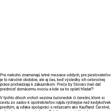
Pre niekoho znamenajú letné mesiace oddych, pre pestovateľov
je to náročné obdobie, ale aj čas, keď výsledky ich celoročnej
práce prichádzajú k zákazníkom. Prečo by Slováci mali dať
prednosť domácemu ovociu a kde sa ho oplatí hľadať?
V týchto dňoch vrcholí sezóna čučoriedok či čerešní, ktoré si
cestu zo sadov k spotrebiteľovi nájdu rýchlejšie než kedykoľvek
predtým, aj vďaka spolupráci s reťazcami ako Kaufland. Čerstvé,