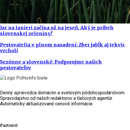
Jar na tanieri začína už na jeseň. Aký je príbeh
slovenskej zeleniny?
Pestovatelia v plnom nasadení: Zber jabĺk aj tekvíc
vrcholí
Sezónne a slovenské: Podporujme našich
pestovateľov
Denný sprievodca domácim a svetovým pôdohospodárstvom.
Spravodajstvo od našich redaktorov a tlačových agentúr.
Automaticky aktualizované cenové informácie.
Partneri