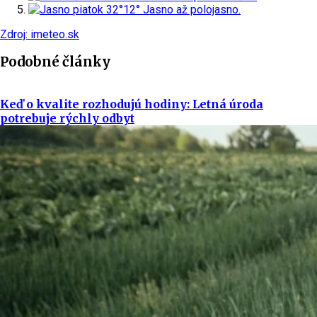
piatok
32°
12°
Jasno až polojasno.
Zdroj: imeteo.sk
Podobné články
Keď o kvalite rozhodujú hodiny: Letná úroda
potrebuje rýchly odbyt