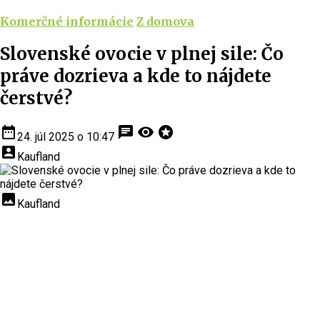
Komerčné informácie
Z domova
Slovenské ovocie v plnej sile: Čo
práve dozrieva a kde to nájdete
čerstvé?
date_range
chat
visibility
stars
24. júl 2025 o 10:47
account_box
Kaufland
insert_photo
Kaufland