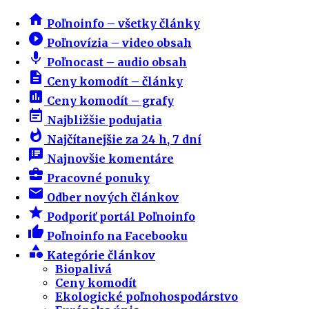
home
Poľnoinfo – všetky články
play_circle_filled
Poľnovízia – video obsah
mic
Poľnocast – audio obsah
description
Ceny komodít – články
insert_chart
Ceny komodít – grafy
event_note
Najbližšie podujatia
whatshot
Najčítanejšie za 24 h, 7 dní
speaker_notes
Najnovšie komentáre
business_center
Pracovné ponuky
email
Odber nových článkov
star
Podporiť portál Poľnoinfo
thumb_up
Poľnoinfo na Facebooku
category
Kategórie článkov
Biopalivá
Ceny komodít
Ekologické poľnohospodárstvo