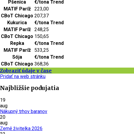
Pšenica
€/tona
Trend
MATIF Paríž
223,00
CBoT Chicago
207,37
Kukurica
€/tona
Trend
MATIF Paríž
248,25
CBoT Chicago
150,65
Repka
€/tona
Trend
MATIF Paríž
533,25
Sója
€/tona
Trend
CBoT Chicago
368,36
Zobraziť údaje v čase
Pridať na web stránku
Najbližšie podujatia
19
aug
Nákupný trhov baranov
20
aug
Země živitelka 2026