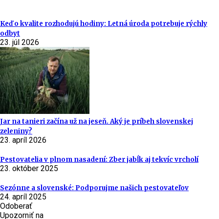
Keď o kvalite rozhodujú hodiny: Letná úroda potrebuje rýchly
odbyt
23. júl 2026
Jar na tanieri začína už na jeseň. Aký je príbeh slovenskej
zeleniny?
23. apríl 2026
Pestovatelia v plnom nasadení: Zber jabĺk aj tekvíc vrcholí
23. október 2025
Sezónne a slovenské: Podporujme našich pestovateľov
24. apríl 2025
Odoberať
Upozorniť na