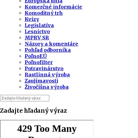
Európska únia
Komerčné informácie
Komoditný trh
Kvízy
Legislatíva
Lesníctvo
MPRV SR
Názory a komentáre
Pohľad odborníka
PoľnoEÚ
Poľnofilter
Potravinárstvo
Rastlinná výroba
Zaujímavosti
Živočíšna výroba
Zadajte hľadaný výraz