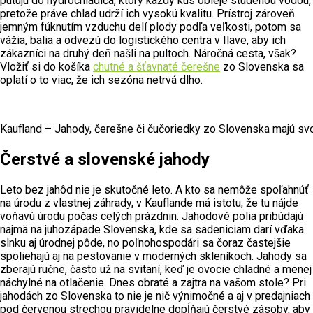
putujú do hydrochladiča, ktorý každý kus obleje studenou vodou,
pretože práve chlad udrží ich vysokú kvalitu. Prístroj zároveň
jemným fúknutím vzduchu delí plody podľa veľkosti, potom sa
vážia, balia a odvezú do logistického centra v Ilave, aby ich
zákazníci na druhý deň našli na pultoch. Náročná cesta, však?
Vložiť si do košíka
chutné a šťavnaté čerešne
zo Slovenska sa
oplatí o to viac, že ich sezóna netrvá dlho.
Kaufland – Jahody, čerešne či čučoriedky zo Slovenska majú svo
Čerstvé a slovenské jahody
Leto bez jahôd nie je skutočné leto. A kto sa nemôže spoľahnúť
na úrodu z vlastnej záhrady, v Kauflande má istotu, že tu nájde
voňavú úrodu počas celých prázdnin. Jahodové polia pribúdajú
najmä na juhozápade Slovenska, kde sa sadeniciam darí vďaka
slnku aj úrodnej pôde, no poľnohospodári sa čoraz častejšie
spoliehajú aj na pestovanie v moderných skleníkoch. Jahody sa
zberajú ručne, často už na svitaní, keď je ovocie chladné a menej
náchylné na otlačenie. Dnes obraté a zajtra na vašom stole? Pri
jahodách zo Slovenska to nie je nič výnimočné a aj v predajniach
pod červenou strechou pravidelne dopĺňajú čerstvé zásoby, aby