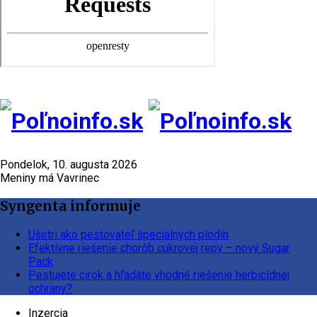
Pondelok, 10. augusta 2026
Meniny má Vavrinec
Syngenta informuje
Ušetri ako pestovateľ špeciálnych plodín
Efektívne riešenie chorôb cukrovej repy – nový Sugar
Pack
Pestujete cirok a hľadáte vhodné riešenie herbicídnej
ochrany?
Inzercia