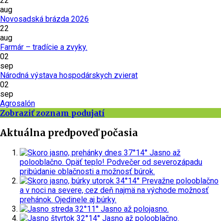
22
aug
Novosadská brázda 2026
22
aug
Farmár – tradície a zvyky.
02
sep
Národná výstava hospodárskych zvierat
02
sep
Agrosalón
Zobraziť zoznam podujatí
Aktuálna predpoveď počasia
dnes
37°
14°
Jasno až
polooblačno. Opäť teplo! Podvečer od severozápadu
pribúdanie oblačnosti a možnosť búrok.
utorok
34°
14°
Prevažne polooblačno
a v noci na severe, cez deň najmä na východe možnosť
prehánok. Ojedinele aj búrky.
streda
32°
11°
Jasno až polojasno.
štvrtok
32°
14°
Jasno až polooblačno.