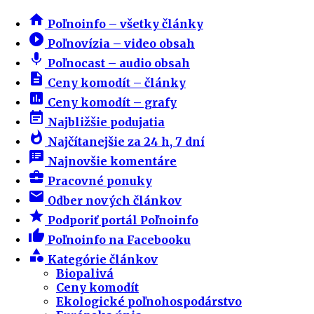
home
Poľnoinfo – všetky články
play_circle_filled
Poľnovízia – video obsah
mic
Poľnocast – audio obsah
description
Ceny komodít – články
insert_chart
Ceny komodít – grafy
event_note
Najbližšie podujatia
whatshot
Najčítanejšie za 24 h, 7 dní
speaker_notes
Najnovšie komentáre
business_center
Pracovné ponuky
email
Odber nových článkov
star
Podporiť portál Poľnoinfo
thumb_up
Poľnoinfo na Facebooku
category
Kategórie článkov
Biopalivá
Ceny komodít
Ekologické poľnohospodárstvo