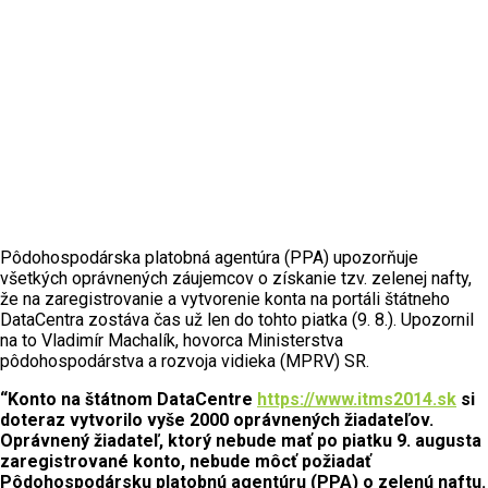
Pôdohospodárska platobná agentúra (PPA) upozorňuje
všetkých oprávnených záujemcov o získanie tzv. zelenej nafty,
že na zaregistrovanie a vytvorenie konta na portáli štátneho
DataCentra zostáva čas už len do tohto piatka (9. 8.). Upozornil
na to Vladimír Machalík, hovorca Ministerstva
pôdohospodárstva a rozvoja vidieka (MPRV) SR.
“Konto na štátnom DataCentre
https://www.itms2014.sk
si
doteraz vytvorilo vyše 2000 oprávnených žiadateľov.
Oprávnený žiadateľ, ktorý nebude mať po piatku 9. augusta
zaregistrované konto, nebude môcť požiadať
Pôdohospodársku platobnú agentúru (PPA) o zelenú naftu.