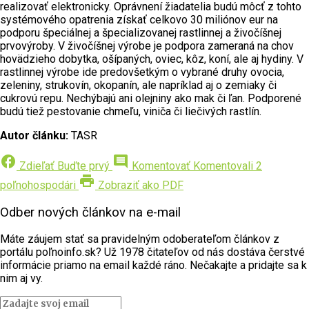
realizovať elektronicky. Oprávnení žiadatelia budú môcť z tohto
systémového opatrenia získať celkovo 30 miliónov eur na
podporu špeciálnej a špecializovanej rastlinnej a živočíšnej
prvovýroby. V živočíšnej výrobe je podpora zameraná na chov
hovädzieho dobytka, ošípaných, oviec, kôz, koní, ale aj hydiny. V
rastlinnej výrobe ide predovšetkým o vybrané druhy ovocia,
zeleniny, strukovín, okopanín, ale napríklad aj o zemiaky či
cukrovú repu. Nechýbajú ani olejniny ako mak či ľan. Podporené
budú tiež pestovanie chmeľu, viniča či liečivých rastlín.
Autor článku:
TASR
facebook
comment
Zdieľať
Buďte prvý
Komentovať
Komentovali 2
print
poľnohospodári
Zobraziť ako PDF
Odber nových článkov na e-mail
Máte záujem stať sa pravidelným odoberateľom článkov z
portálu poľnoinfo.sk? Už 1978 čitateľov od nás dostáva čerstvé
informácie priamo na email každé ráno. Nečakajte a pridajte sa k
nim aj vy.