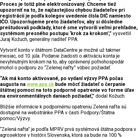
Proces je totiž plne elektronizovaný. Chceme tiež
upozorniť na to, že najčastejšou chybou žiadateľov pri
registrácii je podľa kolegov uvedenie čísla DIČ namiesto
IČO. Upozorňujeme preto žiadateľov, aby si dôsledne
preštudovali podklady, ktoré sme vytvorili veľmi prehľadne,
systémom presného postupu ‘krok za krokom’,”
vysvetlil
Juraj Kožuch, generálny riaditeľ PPA.
Vytvoriť konto v štátnom DataCentre je možné už takmer
mesiac, od 10. júla. Podanie žiadosti o aktiváciu konta je
nevyhnutným krokom na to, aby oprávnený poľnohospodár
mohol o podporu zo “Zelenej nafty” vôbec požiadať.
“Ak má konto aktivované, po vydaní výzvy PPA počas
augusta na
www.apa.sk
bude môcť žiadateľ o čerpanie
štátnej pomoci na toto podporné opatrenie vo forme úľav
na environmentálnych daniach požiadať,”
dodal Kožuch.
Bližšie informácie k podpornému opatreniu Zelená nafta sú
dostupné na webstránke PPA v časti Podpory/Štátna
pomoc/Výzvy.
“Zelená nafta” je podľa MPRV prvá systémová štátna podpora v
agrosektore v histórii Slovenska, ktorá sa bude na 100 %