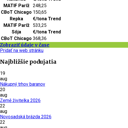
MATIF Paríž
248,25
CBoT Chicago
150,65
Repka
€/tona
Trend
MATIF Paríž
533,25
Sója
€/tona
Trend
CBoT Chicago
368,36
Zobraziť údaje v čase
Pridať na web stránku
Najbližšie podujatia
19
aug
Nákupný trhov baranov
20
aug
Země živitelka 2026
22
aug
Novosadská brázda 2026
22
aug