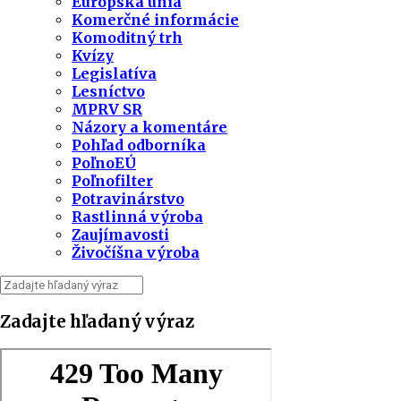
Európska únia
Komerčné informácie
Komoditný trh
Kvízy
Legislatíva
Lesníctvo
MPRV SR
Názory a komentáre
Pohľad odborníka
PoľnoEÚ
Poľnofilter
Potravinárstvo
Rastlinná výroba
Zaujímavosti
Živočíšna výroba
Zadajte hľadaný výraz