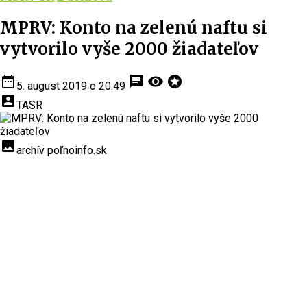
MPRV: Konto na zelenú naftu si
vytvorilo vyše 2000 žiadateľov
date_range
chat
visibility
stars
5. august 2019 o 20:49
account_box
TASR
insert_photo
archív poľnoinfo.sk