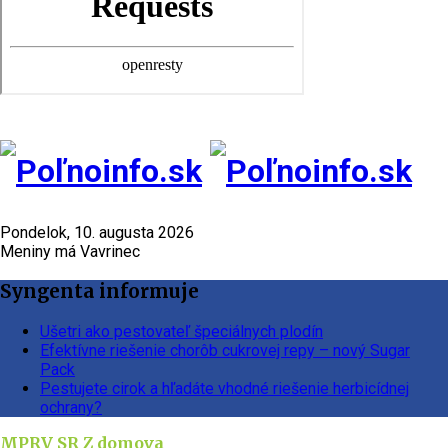
Pondelok, 10. augusta 2026
Meniny má Vavrinec
Syngenta informuje
Ušetri ako pestovateľ špeciálnych plodín
Efektívne riešenie chorôb cukrovej repy – nový Sugar
Pack
Pestujete cirok a hľadáte vhodné riešenie herbicídnej
ochrany?
MPRV SR
Z domova