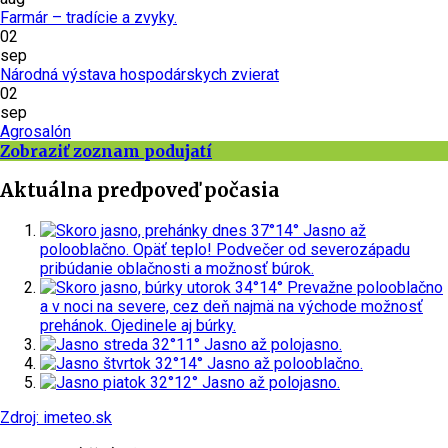
Farmár – tradície a zvyky.
02
sep
Národná výstava hospodárskych zvierat
02
sep
Agrosalón
Zobraziť zoznam podujatí
Aktuálna predpoveď počasia
dnes
37°
14°
Jasno až
polooblačno. Opäť teplo! Podvečer od severozápadu
pribúdanie oblačnosti a možnosť búrok.
utorok
34°
14°
Prevažne polooblačno
a v noci na severe, cez deň najmä na východe možnosť
prehánok. Ojedinele aj búrky.
streda
32°
11°
Jasno až polojasno.
štvrtok
32°
14°
Jasno až polooblačno.
piatok
32°
12°
Jasno až polojasno.
Zdroj: imeteo.sk