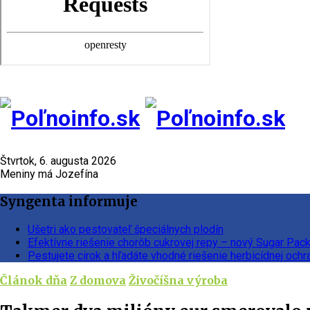
Štvrtok, 6. augusta 2026
Meniny má Jozefína
Syngenta informuje
Ušetri ako pestovateľ špeciálnych plodín
Efektívne riešenie chorôb cukrovej repy – nový Sugar Pac
Pestujete cirok a hľadáte vhodné riešenie herbicídnej ochr
Článok dňa
Z domova
Živočíšna výroba