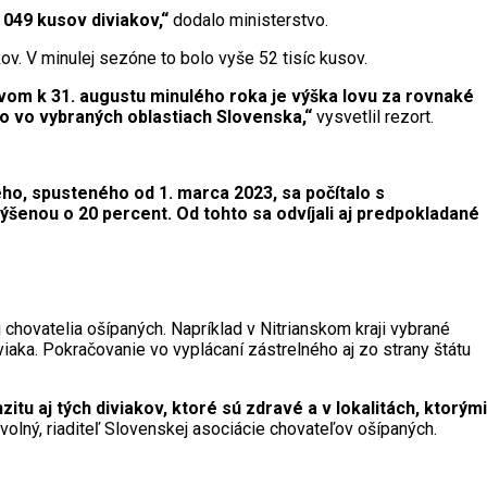
 049 kusov diviakov,“
dodalo ministerstvo.
ov. V minulej sezóne to bolo vyše 52 tisíc kusov.
ovom k 31. augustu minulého roka je výška lovu za rovnaké
o vo vybraných oblastiach Slovenska,“
vysvetlil rezort.
ho, spusteného od 1. marca 2023, sa počítalo s
šenou o 20 percent. Od tohto sa odvíjali aj predpokladané
j chovatelia ošípaných. Napríklad v Nitrianskom kraji vybrané
viaka. Pokračovanie vo vyplácaní zástrelného aj zo strany štátu
itu aj tých diviakov, ktoré sú zdravé a v lokalitách, ktorými
olný, riaditeľ Slovenskej asociácie chovateľov ošípaných.