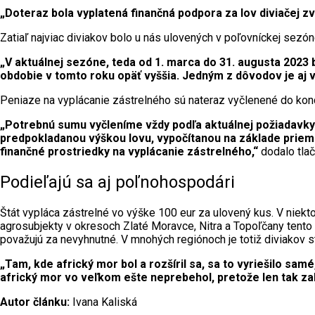
„Doteraz bola vyplatená finančná podpora za lov diviačej zv
Zatiaľ najviac diviakov bolo u nás ulovených v poľovníckej sezón
„V aktuálnej sezóne, teda od 1. marca do 31. augusta 2023 
obdobie v tomto roku opäť vyššia. Jedným z dôvodov je aj 
Peniaze na vyplácanie zástrelného sú nateraz vyčlenené do konc
„Potrebnú sumu vyčleníme vždy podľa aktuálnej požiadavky 
predpokladanou výškou lovu, vypočítanou na základe priem
finančné prostriedky na vyplácanie zástrelného,“
dodalo tla
Podieľajú sa aj poľnohospodári
Štát vypláca zástrelné vo výške 100 eur za ulovený kus. V niektor
agrosubjekty v okresoch Zlaté Moravce, Nitra a Topoľčany tento r
považujú za nevyhnutné. V mnohých regiónoch je totiž diviakov st
„Tam, kde africký mor bol a rozšíril sa, sa to vyriešilo sam
africký mor vo veľkom ešte neprebehol, pretože len tak za
Autor článku:
Ivana Kaliská