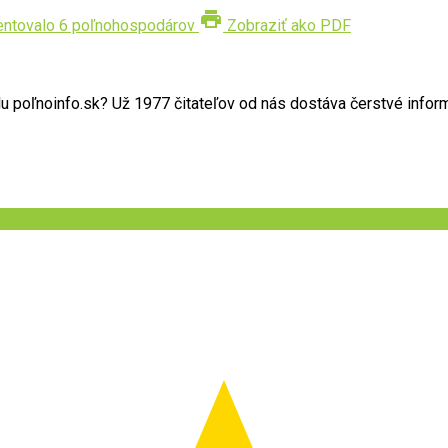
print
ntovalo 6 poľnohospodárov
Zobraziť ako PDF
poľnoinfo.sk? Už 1977 čitateľov od nás dostáva čerstvé informác