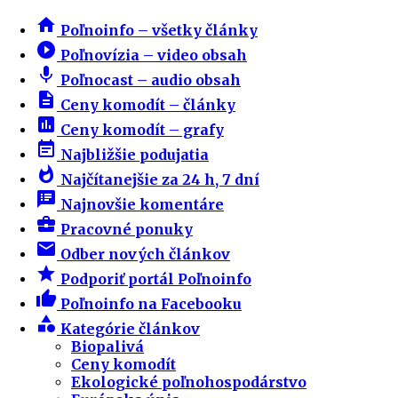
home
Poľnoinfo – všetky články
play_circle_filled
Poľnovízia – video obsah
mic
Poľnocast – audio obsah
description
Ceny komodít – články
insert_chart
Ceny komodít – grafy
event_note
Najbližšie podujatia
whatshot
Najčítanejšie za 24 h, 7 dní
speaker_notes
Najnovšie komentáre
business_center
Pracovné ponuky
email
Odber nových článkov
star
Podporiť portál Poľnoinfo
thumb_up
Poľnoinfo na Facebooku
category
Kategórie článkov
Biopalivá
Ceny komodít
Ekologické poľnohospodárstvo