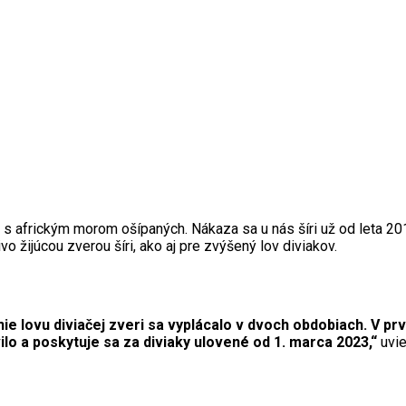
 s africkým morom ošípaných. Nákaza sa u nás šíri už od leta 20
 žijúcou zverou šíri, ako aj pre zvýšený lov diviakov.
e lovu diviačej zveri sa vyplácalo v dvoch obdobiach. V prv
o a poskytuje sa za diviaky ulovené od 1. marca 2023,“
uvie