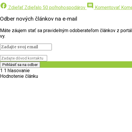
facebook
comment
Zdieľať
Zdieľalo 50 poľnohospodárov
Komentovať
Kome
Odber nových článkov na e-mail
Máte záujem stať sa pravidelným odoberateľom článkov z portálu 
vy.
1
1
hlasovanie
Hodnotenie článku