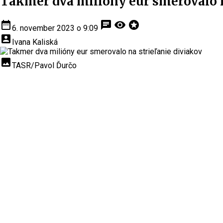
Takmer dva milióny eur smerovalo n
date_range
chat
visibility
stars
6. november 2023 o 9:09
account_box
Ivana Kaliská
insert_photo
TASR/Pavol Ďurčo