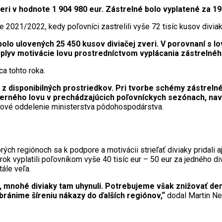
eri v hodnote 1 904 980 eur. Zástrelné bolo vyplatené za 19
e 2021/2022, kedy poľovníci zastrelili vyše 72 tisíc kusov diviak
bolo ulovených 25 450 kusov diviačej zveri.
V porovnaní s l
vplyv motivácie lovu prostredníctvom vyplácania zástrelnéh
a tohto roka.
z disponibilných prostriedkov. Pri tvorbe schémy zástrelné
erného lovu v prechádzajúcich poľovníckych sezónach, navý
čové oddelenie ministerstva pôdohospodárstva.
ých regiónoch sa k podpore a motivácii strieľať diviaky pridali a
ok vyplatili poľovníkom vyše 40 tisíc eur – 50 eur za jedného di
ále veľa.
é, mnohé diviaky tam uhynuli. Potrebujeme však znižovať denz
bránime šíreniu nákazy do ďalších regiónov,“
dodal Martin Nev