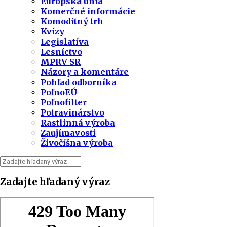
Európska únia
Komerčné informácie
Komoditný trh
Kvízy
Legislatíva
Lesníctvo
MPRV SR
Názory a komentáre
Pohľad odborníka
PoľnoEÚ
Poľnofilter
Potravinárstvo
Rastlinná výroba
Zaujímavosti
Živočíšna výroba
Zadajte hľadaný výraz