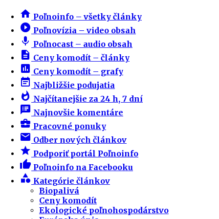
home
Poľnoinfo – všetky články
play_circle_filled
Poľnovízia – video obsah
mic
Poľnocast – audio obsah
description
Ceny komodít – články
insert_chart
Ceny komodít – grafy
event_note
Najbližšie podujatia
whatshot
Najčítanejšie za 24 h, 7 dní
speaker_notes
Najnovšie komentáre
business_center
Pracovné ponuky
email
Odber nových článkov
star
Podporiť portál Poľnoinfo
thumb_up
Poľnoinfo na Facebooku
category
Kategórie článkov
Biopalivá
Ceny komodít
Ekologické poľnohospodárstvo