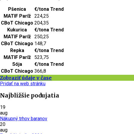
Pšenica
€/tona
Trend
MATIF Paríž
224,25
CBoT Chicago
204,35
Kukurica
€/tona
Trend
MATIF Paríž
250,25
CBoT Chicago
148,7
Repka
€/tona
Trend
MATIF Paríž
523,75
Sója
€/tona
Trend
CBoT Chicago
366,8
Zobraziť údaje v čase
Pridať na web stránku
Najbližšie podujatia
19
aug
Nákupný trhov baranov
20
aug