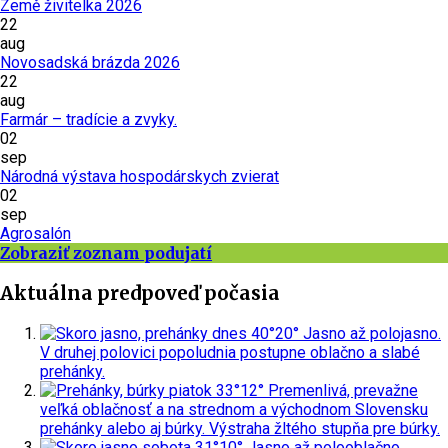
Země živitelka 2026
22
aug
Novosadská brázda 2026
22
aug
Farmár – tradície a zvyky.
02
sep
Národná výstava hospodárskych zvierat
02
sep
Agrosalón
Zobraziť zoznam podujatí
Aktuálna predpoveď počasia
dnes
40°
20°
Jasno až polojasno.
V druhej polovici popoludnia postupne oblačno a slabé
prehánky.
piatok
33°
12°
Premenlivá, prevažne
veľká oblačnosť a na strednom a východnom Slovensku
prehánky alebo aj búrky.
Výstraha žltého stupňa pre búrky.
sobota
31°
10°
Jasno až polooblačno.