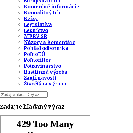
Európska únia
Komerčné informácie
Komoditný trh
Kvízy
Legislatíva
Lesníctvo
MPRV SR
Názory a komentáre
Pohľad odborníka
PoľnoEÚ
Poľnofilter
Potravinárstvo
Rastlinná výroba
Zaujímavosti
Živočíšna výroba
Zadajte hľadaný výraz