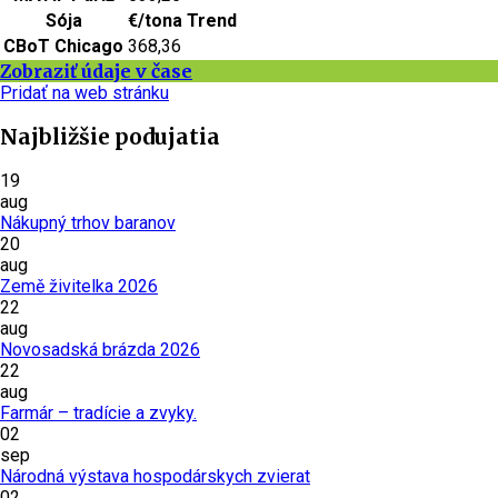
Sója
€/tona
Trend
CBoT Chicago
368,36
Zobraziť údaje v čase
Pridať na web stránku
Najbližšie podujatia
19
aug
Nákupný trhov baranov
20
aug
Země živitelka 2026
22
aug
Novosadská brázda 2026
22
aug
Farmár – tradície a zvyky.
02
sep
Národná výstava hospodárskych zvierat
02