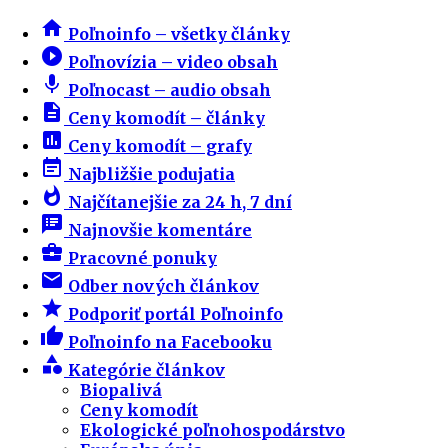
home
Poľnoinfo – všetky články
play_circle_filled
Poľnovízia – video obsah
mic
Poľnocast – audio obsah
description
Ceny komodít – články
insert_chart
Ceny komodít – grafy
event_note
Najbližšie podujatia
whatshot
Najčítanejšie za 24 h, 7 dní
speaker_notes
Najnovšie komentáre
business_center
Pracovné ponuky
email
Odber nových článkov
star
Podporiť portál Poľnoinfo
thumb_up
Poľnoinfo na Facebooku
category
Kategórie článkov
Biopalivá
Ceny komodít
Ekologické poľnohospodárstvo