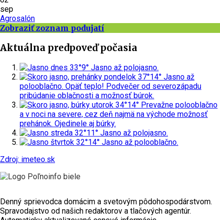
sep
Agrosalón
Zobraziť zoznam podujatí
Aktuálna predpoveď počasia
dnes
33°
9°
Jasno až polojasno.
pondelok
37°
14°
Jasno až
polooblačno. Opäť teplo! Podvečer od severozápadu
pribúdanie oblačnosti a možnosť búrok.
utorok
34°
14°
Prevažne polooblačno
a v noci na severe, cez deň najmä na východe možnosť
prehánok. Ojedinele aj búrky.
streda
32°
11°
Jasno až polojasno.
štvrtok
32°
14°
Jasno až polooblačno.
Zdroj: imeteo.sk
Denný sprievodca domácim a svetovým pôdohospodárstvom.
Spravodajstvo od našich redaktorov a tlačových agentúr.