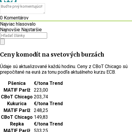
0
Komentárov
Najviac hlasovalo
Najnovšie
Najstaršie
Ceny komodít na svetových burzách
Údaje sú aktualizované každú hodinu. Ceny z CBoT Chicago sú
prepočítané na eurá za tonu podľa aktuálneho kurzu ECB.
Pšenica
€/tona
Trend
MATIF Paríž
223,00
CBoT Chicago
203,74
Kukurica
€/tona
Trend
MATIF Paríž
248,25
CBoT Chicago
149,83
Repka
€/tona
Trend
MATIF Paríž
533,25