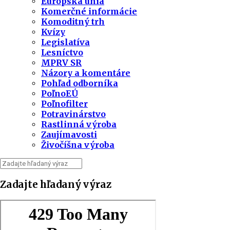
Európska únia
Komerčné informácie
Komoditný trh
Kvízy
Legislatíva
Lesníctvo
MPRV SR
Názory a komentáre
Pohľad odborníka
PoľnoEÚ
Poľnofilter
Potravinárstvo
Rastlinná výroba
Zaujímavosti
Živočíšna výroba
Zadajte hľadaný výraz