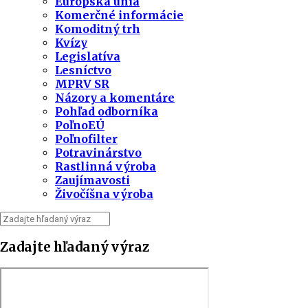
Európska únia
Komerčné informácie
Komoditný trh
Kvízy
Legislatíva
Lesníctvo
MPRV SR
Názory a komentáre
Pohľad odborníka
PoľnoEÚ
Poľnofilter
Potravinárstvo
Rastlinná výroba
Zaujímavosti
Živočíšna výroba
Zadajte hľadaný výraz