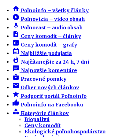
home
Poľnoinfo – všetky články
play_circle_filled
Poľnovízia – video obsah
mic
Poľnocast – audio obsah
description
Ceny komodít – články
insert_chart
Ceny komodít – grafy
event_note
Najbližšie podujatia
whatshot
Najčítanejšie za 24 h, 7 dní
speaker_notes
Najnovšie komentáre
business_center
Pracovné ponuky
email
Odber nových článkov
star
Podporiť portál Poľnoinfo
thumb_up
Poľnoinfo na Facebooku
category
Kategórie článkov
Biopalivá
Ceny komodít
Ekologické poľnohospodárstvo