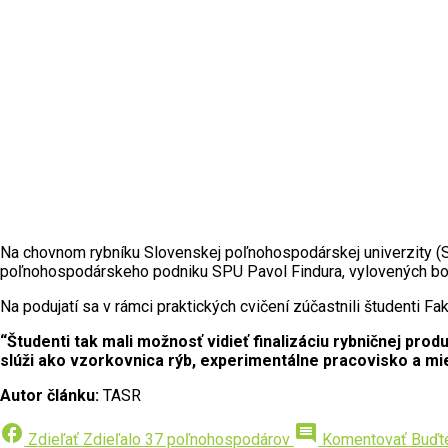
Na chovnom rybníku Slovenskej poľnohospodárskej univerzity (
poľnohospodárskeho podniku
SPU
Pavol Findura, vylovených bo
Na podujatí sa v rámci praktických cvičení zúčastnili študenti 
“Študenti tak mali možnosť vidieť finalizáciu rybničnej prod
slúži ako vzorkovnica rýb, experimentálne pracovisko a mi
Autor článku:
TASR
facebook
comment
Zdieľať
Zdieľalo 37 poľnohospodárov
Komentovať
Buďt