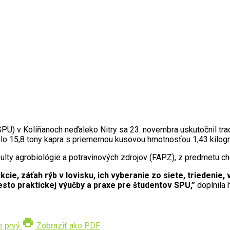
SPU
) v Kolíňanoch neďaleko Nitry sa 23. novembra uskutočnil tr
lo 15,8 tony kapra s priemernou kusovou hmotnosťou 1,43 kilog
Fakulty agrobiológie a potravinových zdrojov (FAPZ), z predmetu 
ukcie, záťah rýb v lovisku, ich vyberanie zo siete, triedeni
esto praktickej výučby a praxe pre študentov
SPU
,”
doplnila 
print
e prvý
Zobraziť ako PDF