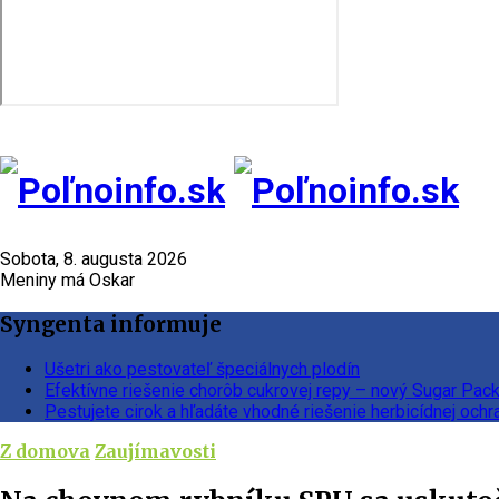
Sobota, 8. augusta 2026
Meniny má Oskar
Syngenta informuje
Ušetri ako pestovateľ špeciálnych plodín
Efektívne riešenie chorôb cukrovej repy – nový Sugar Pac
Pestujete cirok a hľadáte vhodné riešenie herbicídnej ochr
Z domova
Zaujímavosti