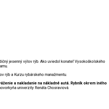
adičný jesenný výlov rýb. Ako uviedol konateľ Vysokoškolského
ramu.
chov rýb a Kurzu rybárskeho manažmentu.
e, váženie a nakladanie na nákladné autá. Rybník okrem iného
hovorkyňa univerzity Renáta Chosraviová.