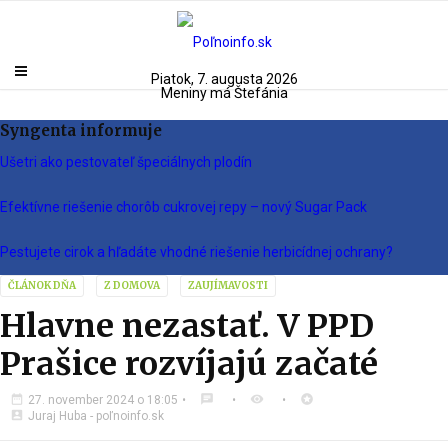
Piatok, 7. augusta 2026
Meniny má Štefánia
Syngenta informuje
Ušetri ako pestovateľ špeciálnych plodín
Efektívne riešenie chorôb cukrovej repy – nový Sugar Pack
Pestujete cirok a hľadáte vhodné riešenie herbicídnej ochrany?
ČLÁNOK DŇA
Z DOMOVA
ZAUJÍMAVOSTI
Hlavne nezastať. V PPD
Prašice rozvíjajú začaté
date_range
chat
visibility
stars
27. november 2024 o 18:05
account_box
Juraj Huba - poľnoinfo.sk