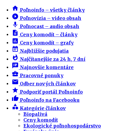
home
Poľnoinfo – všetky články
play_circle_filled
Poľnovízia – video obsah
mic
Poľnocast – audio obsah
description
Ceny komodít – články
insert_chart
Ceny komodít – grafy
event_note
Najbližšie podujatia
whatshot
Najčítanejšie za 24 h, 7 dní
speaker_notes
Najnovšie komentáre
business_center
Pracovné ponuky
email
Odber nových článkov
star
Podporiť portál Poľnoinfo
thumb_up
Poľnoinfo na Facebooku
category
Kategórie článkov
Biopalivá
Ceny komodít
Ekologické poľnohospodárstvo