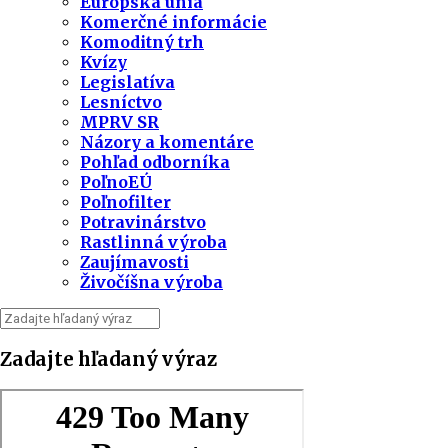
Európska únia
Komerčné informácie
Komoditný trh
Kvízy
Legislatíva
Lesníctvo
MPRV SR
Názory a komentáre
Pohľad odborníka
PoľnoEÚ
Poľnofilter
Potravinárstvo
Rastlinná výroba
Zaujímavosti
Živočíšna výroba
Zadajte hľadaný výraz