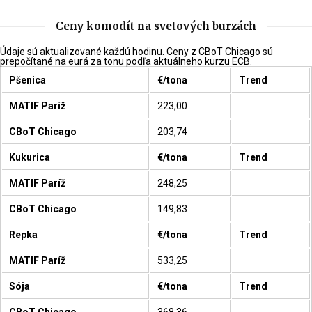
Ceny komodít na svetových burzách
Údaje sú aktualizované každú hodinu. Ceny z CBoT Chicago sú
prepočítané na eurá za tonu podľa aktuálneho kurzu ECB.
Pšenica
€/tona
Trend
MATIF Paríž
223,00
CBoT Chicago
203,74
Kukurica
€/tona
Trend
MATIF Paríž
248,25
CBoT Chicago
149,83
Repka
€/tona
Trend
MATIF Paríž
533,25
Sója
€/tona
Trend
CBoT Chicago
368,36