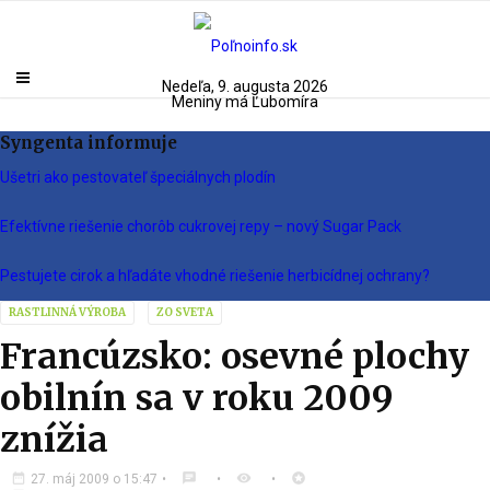
Nedeľa, 9. augusta 2026
Meniny má Ľubomíra
Syngenta informuje
Ušetri ako pestovateľ špeciálnych plodín
Efektívne riešenie chorôb cukrovej repy – nový Sugar Pack
Pestujete cirok a hľadáte vhodné riešenie herbicídnej ochrany?
RASTLINNÁ VÝROBA
ZO SVETA
Francúzsko: osevné plochy
obilnín sa v roku 2009
znížia
date_range
chat
visibility
stars
27. máj 2009 o 15:47