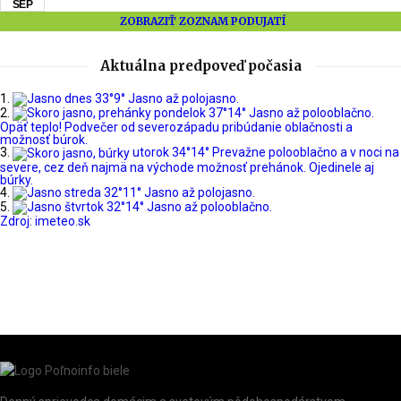
SEP
ZOBRAZIŤ ZOZNAM PODUJATÍ
Aktuálna predpoveď počasia
dnes
33°
9°
Jasno až polojasno.
pondelok
37°
14°
Jasno až polooblačno.
Opäť teplo! Podvečer od severozápadu pribúdanie oblačnosti a
možnosť búrok.
utorok
34°
14°
Prevažne polooblačno a v noci na
severe, cez deň najmä na východe možnosť prehánok. Ojedinele aj
búrky.
streda
32°
11°
Jasno až polojasno.
štvrtok
32°
14°
Jasno až polooblačno.
Zdroj: imeteo.sk