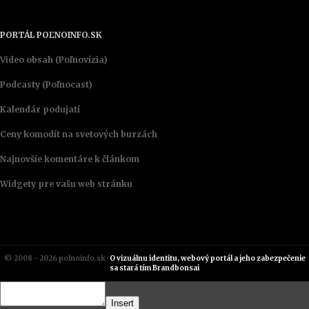
PORTÁL POĽNOINFO.SK
Video obsah (Poľnovízia)
Podcasty (Poľnocast)
Kalendár podujatí
Ceny komodít na svetových burzách
Najnovšie komentáre k článkom
Widgety pre vašu web stránku
© 2008 - 2026 polnoinfo.sk ·
O vizuálnu identitu, webový portál a jeho zabezpečenie
sa stará tím Brandbonsai
Insert