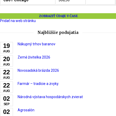
ZOBRAZIŤ ÚDAJE V ČASE
Pridať na web stránku
Najbližšie podujatia
Nákupný trhov baranov
19
AUG
Země živitelka 2026
20
AUG
Novosadská brázda 2026
22
AUG
Farmár – tradície a zvyky.
22
AUG
Národná výstava hospodárskych zvierat
02
SEP
Agrosalón
02