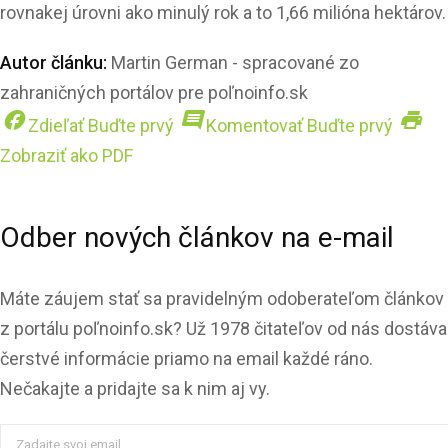
rovnakej úrovni ako minulý rok a to 1,66 milióna hektárov.
Autor článku:
Martin German - spracované zo
zahraničných portálov pre poľnoinfo.sk
facebook
comment
print
Zdieľať
Buďte prvý
Komentovať
Buďte prvý
Zobraziť ako PDF
Odber nových článkov na e-mail
Máte záujem stať sa pravidelným odoberateľom článkov
z portálu poľnoinfo.sk? Už 1978 čitateľov od nás dostáva
čerstvé informácie priamo na email každé ráno.
Nečakajte a pridajte sa k nim aj vy.