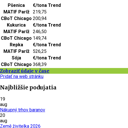
Pšenica
€/tona
Trend
MATIF Paríž
219,75
CBoT Chicago
200,94
Kukurica
€/tona
Trend
MATIF Paríž
246,50
CBoT Chicago
149,74
Repka
€/tona
Trend
MATIF Paríž
526,25
Sója
€/tona
Trend
CBoT Chicago
368,39
Zobraziť údaje v čase
Pridať na web stránku
Najbližšie podujatia
19
aug
Nákupný trhov baranov
20
aug
Země živitelka 2026