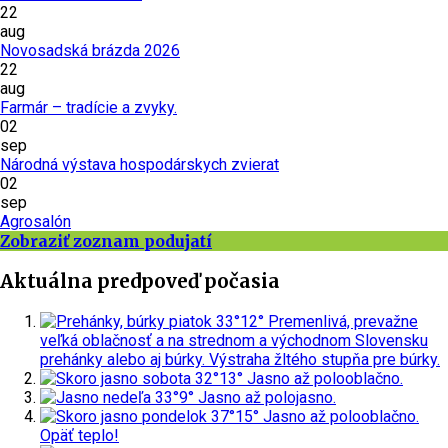
22
aug
Novosadská brázda 2026
22
aug
Farmár – tradície a zvyky.
02
sep
Národná výstava hospodárskych zvierat
02
sep
Agrosalón
Zobraziť zoznam podujatí
Aktuálna predpoveď počasia
piatok
33°
12°
Premenlivá, prevažne
veľká oblačnosť a na strednom a východnom Slovensku
prehánky alebo aj búrky.
Výstraha žltého stupňa pre búrky.
sobota
32°
13°
Jasno až polooblačno.
nedeľa
33°
9°
Jasno až polojasno.
pondelok
37°
15°
Jasno až polooblačno.
Opäť teplo!