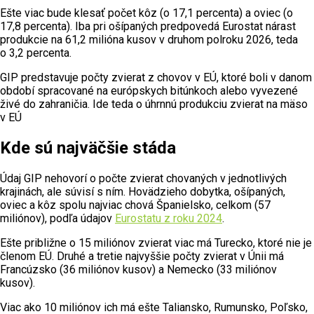
Ešte viac bude klesať počet kôz (o 17,1 percenta) a oviec (o
17,8 percenta). Iba pri ošípaných predpovedá Eurostat nárast
produkcie na 61,2 milióna kusov v druhom polroku 2026, teda
o 3,2 percenta.
GIP predstavuje počty zvierat z chovov v EÚ, ktoré boli v danom
období spracované na európskych bitúnkoch alebo vyvezené
živé do zahraničia. Ide teda o úhrnnú produkciu zvierat na mäso
v EÚ
Kde sú najväčšie stáda
Údaj GIP nehovorí o počte zvierat chovaných v jednotlivých
krajinách, ale súvisí s ním. Hovädzieho dobytka, ošípaných,
oviec a kôz spolu najviac chová Španielsko, celkom (57
miliónov), podľa údajov
Eurostatu z roku 2024
.
Ešte približne o 15 miliónov zvierat viac má Turecko, ktoré nie je
členom EÚ. Druhé a tretie najvyššie počty zvierat v Únii má
Francúzsko (36 miliónov kusov) a Nemecko (33 miliónov
kusov).
Viac ako 10 miliónov ich má ešte Taliansko, Rumunsko, Poľsko,