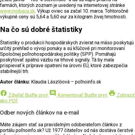
farmách, ktorých zoznam je uvedený na internetovej stránke
www.mojbaca.sk
. Výkup oviec sa začal 10. marca. Tohtoročné
výkupné ceny sú 5,64 a 5,60 eur za kilogram živej hmotnosti.
Na čo sú dobré štatistiky
Štatistiky o produkcii hospodárskych zvierat na mäso poskytujú
určitý prehľad o vývoji ponuky a sú kľúčové pri monitorovaní
Spoločnej poľnohospodárskej politiky (SPP). Pomáhajú
poskytovať spätnú väzbu na trhové signály. Tá by mala
prispievať k príprave opatrení na úrovni EÚ, ktoré zabezpečia
stabilnejší trh.
Autor článku:
Klaudia Lászlóová – poľnoinfo.sk
facebook
comment
print
Zdieľať
Buďte prvý
Komentovať
Buďte prvý
Zobraziť
ako PDF
Odber nových článkov na e-mail
Máte záujem stať sa pravidelným odoberateľom článkov z
portálu poľnoinfo.sk? Už 1977 čitateľov od nás dostáva čerstvé