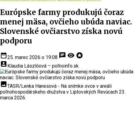
Európske farmy produkujú čoraz
menej mäsa, ovčieho ubúda naviac.
Slovenské ovčiarstvo získa novú
podporu
date_range
chat
visibility
stars
25. marec 2026 o 19:08
account_box
Klaudia Lászlóová – poľnoinfo.sk
insert_photo
TASR/Lenka Hanesová - Na snímke ovce v areáli
poľnohospodárskeho družstva v Liptovských Revúcach 23.
marca 2026.