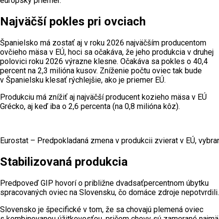
európsky priemer.
Najväčší pokles pri ovciach
Španielsko má zostať aj v roku 2026 najväčším producentom
ovčieho mäsa v EÚ, hoci sa očakáva, že jeho produkcia v druhej
polovici roku 2026 výrazne klesne. Očakáva sa pokles o 40,4
percent na 2,3 milióna kusov. Zníženie počtu oviec tak bude
v Španielsku klesať rýchlejšie, ako je priemer EÚ.
Produkciu má znížiť aj najväčší producent kozieho mäsa v EÚ
Grécko, aj keď iba o 2,6 percenta (na 0,8 milióna kôz).
Eurostat – Predpokladaná zmena v produkcii zvierat v EÚ, vybr
Stabilizovaná produkcia
Predpoveď GIP hovorí o približne dvadsaťpercentnom úbytku
spracovaných oviec na Slovensku, čo domáce zdroje nepotvrdili.
Slovensko je špecifické v tom, že sa chovajú plemená oviec
s kombinovanou úžitkovosťou, pričom chovy sú zamerané najmä