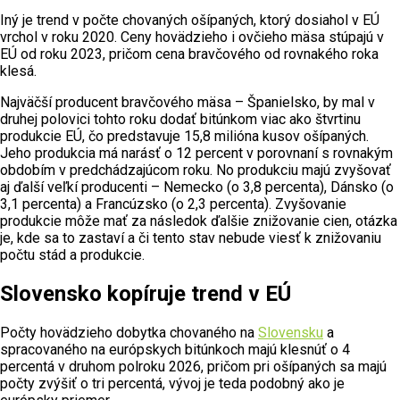
Iný je trend v počte chovaných ošípaných, ktorý dosiahol v EÚ
vrchol v roku 2020. Ceny hovädzieho i ovčieho mäsa stúpajú v
EÚ od roku 2023, pričom cena bravčového od rovnakého roka
klesá.
Najväčší producent bravčového mäsa – Španielsko, by mal v
druhej polovici tohto roku dodať bitúnkom viac ako štvrtinu
produkcie EÚ, čo predstavuje 15,8 milióna kusov ošípaných.
Jeho produkcia má narásť o 12 percent v porovnaní s rovnakým
obdobím v predchádzajúcom roku. No produkciu majú zvyšovať
aj ďalší veľkí producenti – Nemecko (o 3,8 percenta), Dánsko (o
3,1 percenta) a Francúzsko (o 2,3 percenta). Zvyšovanie
produkcie môže mať za následok ďalšie znižovanie cien, otázka
je, kde sa to zastaví a či tento stav nebude viesť k znižovaniu
počtu stád a produkcie.
Slovensko kopíruje trend v EÚ
Počty hovädzieho dobytka chovaného na
Slovensku
a
spracovaného na európskych bitúnkoch majú klesnúť o 4
percentá v druhom polroku 2026, pričom pri ošípaných sa majú
počty zvýšiť o tri percentá, vývoj je teda podobný ako je