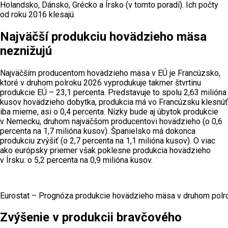
Holandsko, Dánsko, Grécko a Írsko (v tomto poradí). Ich počty
od roku 2016 klesajú.
Najväčší produkciu hovädzieho mäsa
neznižujú
Najväčším producentom hovädzieho mäsa v EÚ je Francúzsko,
ktoré v druhom polroku 2026 vyprodukuje takmer štvrtinu
produkcie EÚ – 23,1 percenta. Predstavuje to spolu 2,63 milióna
kusov hovädzieho dobytka, produkcia má vo Francúzsku klesnúť
iba mierne, asi o 0,4 percenta. Nízky bude aj úbytok produkcie
v Nemecku, druhom najväčšom producentovi hovädzieho (o 0,6
percenta na 1,7 milióna kusov). Španielsko má dokonca
produkciu zvýšiť (o 2,7 percenta na 1,1 milióna kusov). O viac
ako európsky priemer však poklesne produkcia hovädzieho
v Írsku: o 5,2 percenta na 0,9 milióna kusov.
Eurostat – Prognóza produkcie hovädzieho mäsa v druhom polr
Zvýšenie v produkcii bravčového