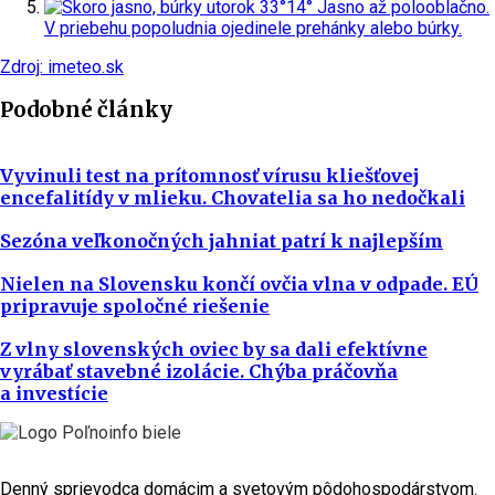
utorok
33°
14°
Jasno až polooblačno.
V priebehu popoludnia ojedinele prehánky alebo búrky.
Zdroj: imeteo.sk
Podobné články
Vyvinuli test na prítomnosť vírusu kliešťovej
encefalitídy v mlieku. Chovatelia sa ho nedočkali
Sezóna veľkonočných jahniat patrí k najlepším
Nielen na Slovensku končí ovčia vlna v odpade. EÚ
pripravuje spoločné riešenie
Z vlny slovenských oviec by sa dali efektívne
vyrábať stavebné izolácie. Chýba práčovňa
a investície
Denný sprievodca domácim a svetovým pôdohospodárstvom.