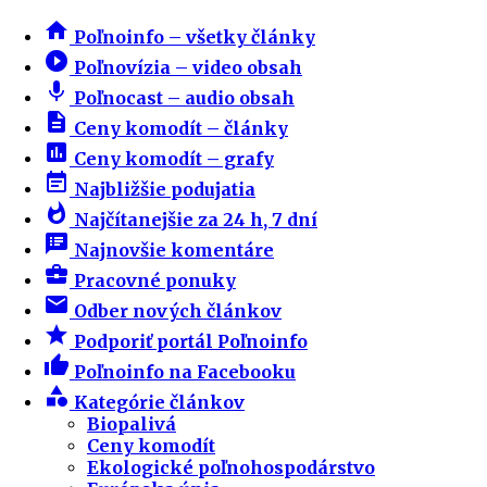
home
Poľnoinfo – všetky články
play_circle_filled
Poľnovízia – video obsah
mic
Poľnocast – audio obsah
description
Ceny komodít – články
insert_chart
Ceny komodít – grafy
event_note
Najbližšie podujatia
whatshot
Najčítanejšie za 24 h, 7 dní
speaker_notes
Najnovšie komentáre
business_center
Pracovné ponuky
email
Odber nových článkov
star
Podporiť portál Poľnoinfo
thumb_up
Poľnoinfo na Facebooku
category
Kategórie článkov
Biopalivá
Ceny komodít
Ekologické poľnohospodárstvo