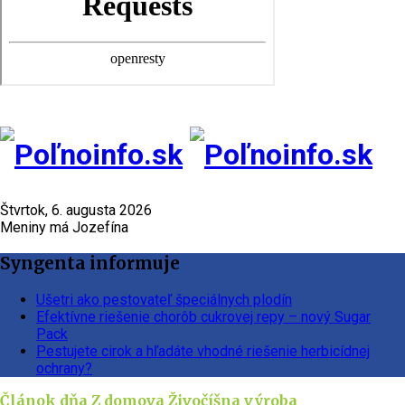
Štvrtok, 6. augusta 2026
Meniny má Jozefína
Syngenta informuje
Ušetri ako pestovateľ špeciálnych plodín
Efektívne riešenie chorôb cukrovej repy – nový Sugar
Pack
Pestujete cirok a hľadáte vhodné riešenie herbicídnej
ochrany?
Článok dňa
Z domova
Živočíšna výroba