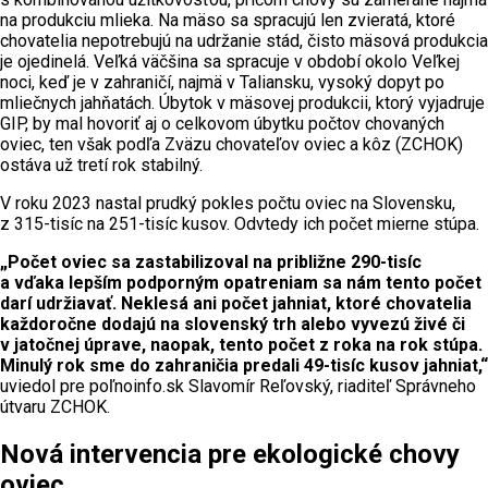
na produkciu mlieka. Na mäso sa spracujú len zvieratá, ktoré
chovatelia nepotrebujú na udržanie stád, čisto mäsová produkcia
je ojedinelá. Veľká väčšina sa spracuje v období okolo Veľkej
noci, keď je v zahraničí, najmä v Taliansku, vysoký dopyt po
mliečnych jahňatách. Úbytok v mäsovej produkcii, ktorý vyjadruje
GIP, by mal hovoriť aj o celkovom úbytku počtov chovaných
oviec, ten však podľa Zväzu chovateľov oviec a kôz (ZCHOK)
ostáva už tretí rok stabilný.
V roku 2023 nastal prudký pokles počtu oviec na Slovensku,
z 315-tisíc na 251-tisíc kusov. Odvtedy ich počet mierne stúpa.
„Počet oviec sa zastabilizoval na približne 290-tisíc
a vďaka lepším podporným opatreniam sa nám tento počet
darí udržiavať. Neklesá ani počet jahniat, ktoré chovatelia
každoročne dodajú na slovenský trh alebo vyvezú živé či
v jatočnej úprave, naopak, tento počet z roka na rok stúpa.
Minulý rok sme do zahraničia predali 49-tisíc kusov jahniat,“
uviedol pre poľnoinfo.sk Slavomír Reľovský, riaditeľ Správneho
útvaru ZCHOK.
Nová intervencia pre ekologické chovy
oviec