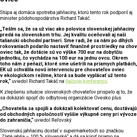
Stúpa aj domáca spotreba jahňaciny, ktorú tento rok podporil aj
minister pôdohospodárstva Richard Takáč.
„Teším sa, že sa už viac ako polovica slovenskej jahňaciny
predá na slovenskom trhu. Jej kvalitu oceňovali aj naši
talianski obchodní partneri. Sme radi, že sa nám po dlhých
rokovaniach podarilo nastaviť finančné prostriedky na chov
oviec tak, že dotácie sú vo výške 700 eur na dobytčiu
jednotku, čo vychádza na 100 eur na jednu ovcu. Okrem
toho nám z peňazí, ktoré sme ušetrili na priamych platbách,
EK už schválila novú intervenciu pre chovateľov oviec
v ekologickom režime, ktorá sa bude vyplácať už tento
rok,“
uviedol Richard Takáč na
tlačovej konferencii
.
K zlepšeniu situácie slovenských chovateľov prispelo aj to, že
sa dokázali spojiť do odbytovej organizácie Ovesko plus.
„Chovatelia sa spojili a dokázali kolektovať cenu, dostávajú
od obchodných spoločností vyššie výkupné ceny pri vývoze
do zahraničia,“
uviedol Reľovský.
Slovenskú jahňacinu dostať v supermarketoch so značkou
„Zlaté jahňa – 100 % slovenské“ a dá sa kúpiť priamo na