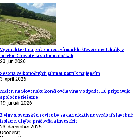
Vyvinuli test na prítomnosť vírusu kliešťovej encefalitídy v
mlieku. Chovatelia sa ho nedočkali
23. jún 2026
Sezóna veľkonočných jahniat patrí k najlepším
3. apríl 2026
Nielen na Slovensku končí ovčia vlna v odpade. EÚ pripravuje
spoločné riešenie
19. január 2026
Z vlny slovenských oviec by sa dali efektívne vyrábať stavebné
izolácie. Chýba práčovňa a investície
23. december 2025
Odoberať