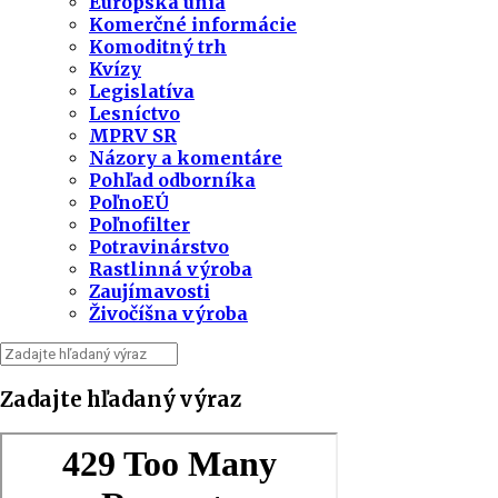
Európska únia
Komerčné informácie
Komoditný trh
Kvízy
Legislatíva
Lesníctvo
MPRV SR
Názory a komentáre
Pohľad odborníka
PoľnoEÚ
Poľnofilter
Potravinárstvo
Rastlinná výroba
Zaujímavosti
Živočíšna výroba
Zadajte hľadaný výraz