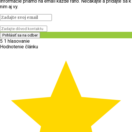
informácie priamo na email každé ráno. Nečakajte a pridajte sa k
nim aj vy.
5
1
hlasovanie
Hodnotenie článku