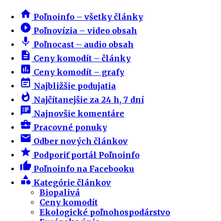
home
Poľnoinfo – všetky články
play_circle_filled
Poľnovízia – video obsah
mic
Poľnocast – audio obsah
description
Ceny komodít – články
insert_chart
Ceny komodít – grafy
event_note
Najbližšie podujatia
whatshot
Najčítanejšie za 24 h, 7 dní
speaker_notes
Najnovšie komentáre
business_center
Pracovné ponuky
email
Odber nových článkov
star
Podporiť portál Poľnoinfo
thumb_up
Poľnoinfo na Facebooku
category
Kategórie článkov
Biopalivá
Ceny komodít
Ekologické poľnohospodárstvo