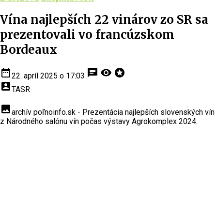
Vína najlepších 22 vinárov zo SR sa
prezentovali vo francúzskom
Bordeaux
date_range
chat
visibility
stars
22. apríl 2025 o 17:03
account_box
TASR
insert_photo
archív poľnoinfo.sk - Prezentácia najlepších slovenských vín
z Národného salónu vín počas výstavy Agrokomplex 2024.