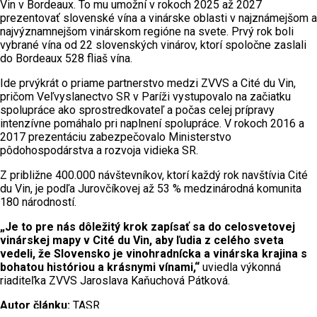
Vin v Bordeaux. To mu umožní v rokoch 2025 až 2027
prezentovať slovenské vína a vinárske oblasti v najznámejšom a
najvýznamnejšom vinárskom regióne na svete. Prvý rok boli
vybrané vína od 22 slovenských vinárov, ktorí spoločne zaslali
do Bordeaux 528 fliaš vína.
Ide prvýkrát o priame partnerstvo medzi ZVVS a Cité du Vin,
pričom Veľvyslanectvo SR v Paríži vystupovalo na začiatku
spolupráce ako sprostredkovateľ a počas celej prípravy
intenzívne pomáhalo pri naplnení spolupráce. V rokoch 2016 a
2017 prezentáciu zabezpečovalo Ministerstvo
pôdohospodárstva a rozvoja vidieka SR.
Z približne 400.000 návštevníkov, ktorí každý rok navštívia Cité
du Vin, je podľa Jurovčíkovej až 53 % medzinárodná komunita
180 národností.
„Je to pre nás dôležitý krok zapísať sa do celosvetovej
vinárskej mapy v Cité du Vin, aby ľudia z celého sveta
vedeli, že Slovensko je vinohradnícka a vinárska krajina s
bohatou históriou a krásnymi vínami,“
uviedla výkonná
riaditeľka ZVVS Jaroslava Kaňuchová Pátková.
Autor článku:
TASR