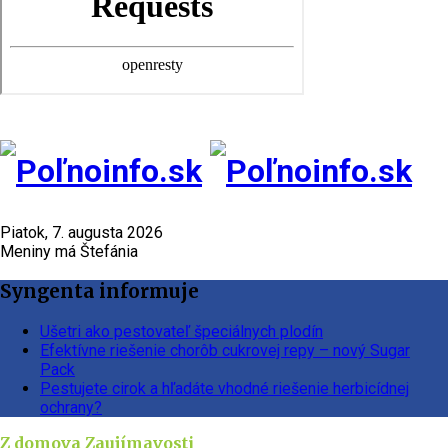
Piatok, 7. augusta 2026
Meniny má Štefánia
Syngenta informuje
Ušetri ako pestovateľ špeciálnych plodín
Efektívne riešenie chorôb cukrovej repy – nový Sugar
Pack
Pestujete cirok a hľadáte vhodné riešenie herbicídnej
ochrany?
Z domova
Zaujímavosti