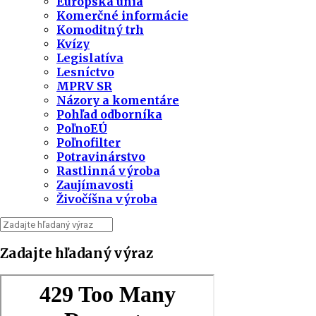
Európska únia
Komerčné informácie
Komoditný trh
Kvízy
Legislatíva
Lesníctvo
MPRV SR
Názory a komentáre
Pohľad odborníka
PoľnoEÚ
Poľnofilter
Potravinárstvo
Rastlinná výroba
Zaujímavosti
Živočíšna výroba
Zadajte hľadaný výraz