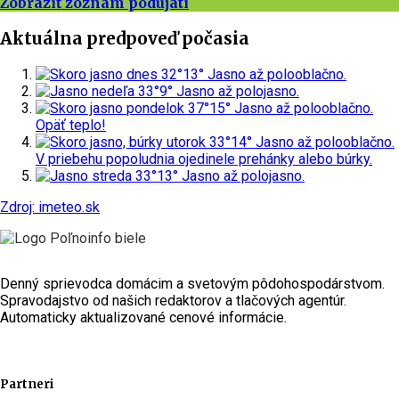
Zobraziť zoznam podujatí
Aktuálna predpoveď počasia
dnes
32°
13°
Jasno až polooblačno.
nedeľa
33°
9°
Jasno až polojasno.
pondelok
37°
15°
Jasno až polooblačno.
Opäť teplo!
utorok
33°
14°
Jasno až polooblačno.
V priebehu popoludnia ojedinele prehánky alebo búrky.
streda
33°
13°
Jasno až polojasno.
Zdroj: imeteo.sk
Denný sprievodca domácim a svetovým pôdohospodárstvom.
Spravodajstvo od našich redaktorov a tlačových agentúr.
Automaticky aktualizované cenové informácie.
Partneri