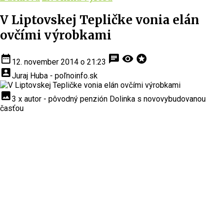
V Liptovskej Tepličke vonia elán
ovčími výrobkami
date_range
chat
visibility
stars
12. november 2014 o 21:23
account_box
Juraj Huba - poľnoinfo.sk
insert_photo
3 x autor - pôvodný penzión Dolinka s novovybudovanou
časťou