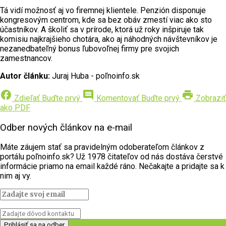
Tá vidí možnosť aj vo firemnej klientele. Penzión disponuje
kongresovým centrom, kde sa bez obáv zmestí viac ako sto
účastníkov. A školiť sa v prírode, ktorá už roky inšpiruje tak
komisiu najkrajšieho chotára, ako aj náhodných návštevníkov je
nezanedbateľný bonus ľubovoľnej firmy pre svojich
zamestnancov.
Autor článku:
Juraj Huba - poľnoinfo.sk
facebook
comment
print
Zdieľať
Buďte prvý
Komentovať
Buďte prvý
Zobraziť
ako PDF
Odber nových článkov na e-mail
Máte záujem stať sa pravidelným odoberateľom článkov z
portálu poľnoinfo.sk? Už 1978 čitateľov od nás dostáva čerstvé
informácie priamo na email každé ráno. Nečakajte a pridajte sa k
nim aj vy.