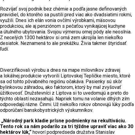
Rozvíjať svoj podnik bez chémie a podľa jasne definovaných
pravidiel, do ktorého sa pustili pred viac ako dvadsiatimi rokmi,
využili. Dnes ich elán vonia ovčími výrobkami, mäsovou
produkciou, ale aj penziónom s pečaťou vynikajúcej kuchyne
a útulného ubytovania. Svojou výmerou ornej pôdy ale neoslnia.
Z necelých 1300 hektárov si orná zem ukrojila len niekoľko
desiatok. Neznamená to ale prekážku. Živia takmer štyridsať
ľudí.
Diverzifikovali výrobu a dnes na mape milovníkov zdravej
a lokálnej produkcie vytvorili Liptovskej Tepličke miesto, ktoré
sa od tohto pôvabného regiónu očakáva. Pasienky sú skôr
bylinkovou záhradou, ako faktorom, ktorý by mal zvyšovať
úžitkovosť. Družstevníci z Liptova si to uvedomujú a preto do
týchto oblastí nezasahujú. Napriek tomu na volanie dlhých zím
odpovedajú rázne. Činmi. Už niekoľko rokov obnovujú lúky podľa
odporúčaní banskobystrických výskumníkov.
„Národný park kladie prísne podmienky na rekultiváciu.
Tento rok sa nám podarilo za tri týždne upraviť viac ako 30
hektárov lúk,“
hovorí podpredseda družstva Stanislav