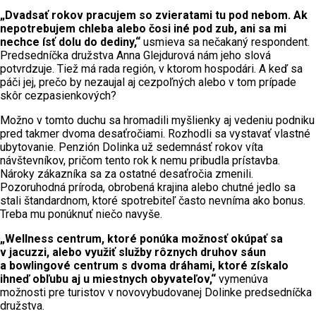
„Dvadsať rokov pracujem so zvieratami tu pod nebom. Ak
nepotrebujem chleba alebo čosi iné pod zub, ani sa mi
nechce ísť dolu do dediny,“
usmieva sa nečakaný respondent.
Predsedníčka družstva Anna Glejdurová nám jeho slová
potvrdzuje. Tiež má rada región, v ktorom hospodári. A keď sa
páči jej, prečo by nezaujal aj cezpoľných alebo v tom prípade
skôr cezpasienkových?
Možno v tomto duchu sa hromadili myšlienky aj vedeniu podniku
pred takmer dvoma desaťročiami. Rozhodli sa vystavať vlastné
ubytovanie. Penzión Dolinka už sedemnásť rokov víta
návštevníkov, pričom tento rok k nemu pribudla prístavba.
Nároky zákazníka sa za ostatné desaťročia zmenili.
Pozoruhodná príroda, obrobená krajina alebo chutné jedlo sa
stali štandardnom, ktoré spotrebiteľ často nevníma ako bonus.
Treba mu ponúknuť niečo navyše.
„Wellness centrum, ktoré ponúka možnosť okúpať sa
v jacuzzi, alebo využiť služby rôznych druhov sáun
a bowlingové centrum s dvoma dráhami, ktoré získalo
ihneď obľubu aj u miestnych obyvateľov,“
vymenúva
možnosti pre turistov v novovybudovanej Dolinke predsedníčka
družstva.