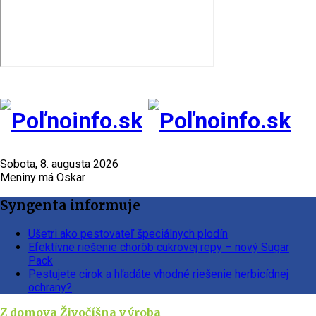
Sobota, 8. augusta 2026
Meniny má Oskar
Syngenta informuje
Ušetri ako pestovateľ špeciálnych plodín
Efektívne riešenie chorôb cukrovej repy – nový Sugar
Pack
Pestujete cirok a hľadáte vhodné riešenie herbicídnej
ochrany?
Z domova
Živočíšna výroba