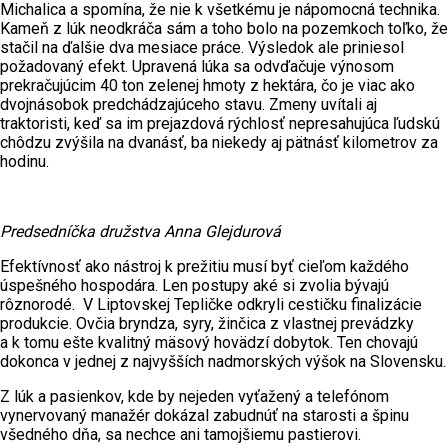
Michalica a spomína, že nie k všetkému je nápomocná technika.
Kameň z lúk neodkráča sám a toho bolo na pozemkoch toľko, že
stačil na ďalšie dva mesiace práce. Výsledok ale priniesol
požadovaný efekt. Upravená lúka sa odvďačuje výnosom
prekračujúcim 40 ton zelenej hmoty z hektára, čo je viac ako
dvojnásobok predchádzajúceho stavu. Zmeny uvítali aj
traktoristi, keď sa im prejazdová rýchlosť nepresahujúca ľudskú
chôdzu zvýšila na dvanásť, ba niekedy aj pätnásť kilometrov za
hodinu.
Predsedníčka družstva Anna Glejdurová
Efektívnosť ako nástroj k prežitiu musí byť cieľom každého
úspešného hospodára. Len postupy aké si zvolia bývajú
rôznorodé. V Liptovskej Tepličke odkryli cestičku finalizácie
produkcie. Ovčia bryndza, syry, žinčica z vlastnej prevádzky
a k tomu ešte kvalitný mäsový hovädzí dobytok. Ten chovajú
dokonca v jednej z najvyšších nadmorských výšok na Slovensku.
Z lúk a pasienkov, kde by nejeden vyťažený a telefónom
vynervovaný manažér dokázal zabudnúť na starosti a špinu
všedného dňa, sa nechce ani tamojšiemu pastierovi.