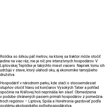
Rolička so šírkou päť metrov, na ktorej sa traktor môže otočiť
jedine na viac ráz, nie je nič pre intenzívnych hospodárov. V
Liptovskej Tepličke je takýchto miest viacero. Napriek tomu ich
udržujú v stave, ktorý ulahodí oku, aj ekonomike tamojšieho
družstva.
Hospodáriť v národnom parku, kde stačí o stoosemdesiat
stupňov otočiť hlavu od končiarov Vysokých Tatier a pohľad
spočinie na Kráľovej holi neprináša len slasť. Obmedzenia
v podobe chránených pasiem primäli hospodárov z pomedzia
troch regiónov – Liptova, Spiša a Horehronia gazdovať podľa
systému ekologického poľnohospodárstva.