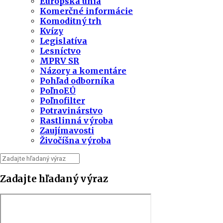
Európska únia
Komerčné informácie
Komoditný trh
Kvízy
Legislatíva
Lesníctvo
MPRV SR
Názory a komentáre
Pohľad odborníka
PoľnoEÚ
Poľnofilter
Potravinárstvo
Rastlinná výroba
Zaujímavosti
Živočíšna výroba
Zadajte hľadaný výraz