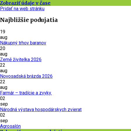
Zobraziť údaje v čase
Pridať na web stránku
Najbližšie podujatia
19
aug
Nákupný trhov baranov
20
aug
Země živitelka 2026
22
aug
Novosadská brázda 2026
22
aug
Farmár – tradície a zvyky.
02
sep
Národná výstava hospodárskych zvierat
02
sep
Agrosalón