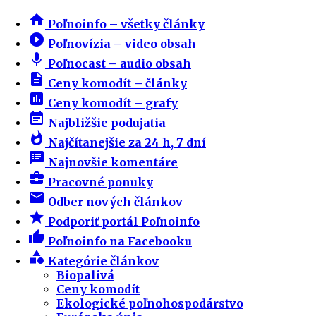
home
Poľnoinfo – všetky články
play_circle_filled
Poľnovízia – video obsah
mic
Poľnocast – audio obsah
description
Ceny komodít – články
insert_chart
Ceny komodít – grafy
event_note
Najbližšie podujatia
whatshot
Najčítanejšie za 24 h, 7 dní
speaker_notes
Najnovšie komentáre
business_center
Pracovné ponuky
email
Odber nových článkov
star
Podporiť portál Poľnoinfo
thumb_up
Poľnoinfo na Facebooku
category
Kategórie článkov
Biopalivá
Ceny komodít
Ekologické poľnohospodárstvo