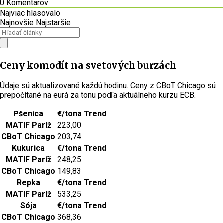
0
Komentárov
Najviac hlasovalo
Najnovšie
Najstaršie
Ceny komodít na svetových burzách
Údaje sú aktualizované každú hodinu. Ceny z CBoT Chicago sú
prepočítané na eurá za tonu podľa aktuálneho kurzu ECB.
Pšenica
€/tona
Trend
MATIF Paríž
223,00
CBoT Chicago
203,74
Kukurica
€/tona
Trend
MATIF Paríž
248,25
CBoT Chicago
149,83
Repka
€/tona
Trend
MATIF Paríž
533,25
Sója
€/tona
Trend
CBoT Chicago
368,36