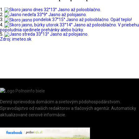
dnes
32°
13°
Jasno až polooblačno.
nedeľa
33°
9°
Jasno až polojasno.
pondelok
37°
15°
Jasno až polooblačno. Opäť teplo!
utorok
33°
14°
Jasno až polooblačno. V priebehu
popoludnia ojedinele prehánky alebo búrky.
streda
33°
13°
Jasno až polojasno.
Zdroj: imeteo.sk
Denný sprievodca domácim a svetovým pôdohospodárstvom.
Spravodajstvo od našich redaktorov a tlačových agentúr. Automaticky
aktualizované cenové informácie.