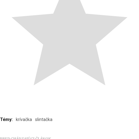
Témy:
krívačka
slintačka
PREDCHÁDZAJÚCI ČLÁNOK