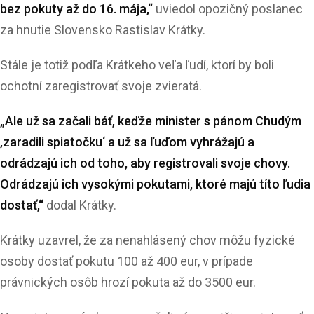
bez pokuty až do 16. mája,“
uviedol opozičný poslanec
za hnutie Slovensko Rastislav Krátky.
Stále je totiž podľa Krátkeho veľa ľudí, ktorí by boli
ochotní zaregistrovať svoje zvieratá.
„Ale už sa začali báť, keďže minister s pánom Chudým
‚zaradili spiatočku‘ a už sa ľuďom vyhrážajú a
odrádzajú ich od toho, aby registrovali svoje chovy.
Odrádzajú ich vysokými pokutami, ktoré majú títo ľudia
dostať,“
dodal Krátky.
Krátky uzavrel, že za nenahlásený chov môžu fyzické
osoby dostať pokutu 100 až 400 eur, v prípade
právnických osôb hrozí pokuta až do 3500 eur.