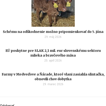
Schému na odškodnenie možno pripomienkovať do 5. júna
29. máj 2026
EÚ poskytne pre SLAK 2,1 mil. eur slovenskému sektoru
mlieka a bravčového mäsa
25. apríl 2026
Farmy v Medveďove a Ňárade, ktoré vlani zasiahla slintačka,
obnovili chov dobytka
29. marec 2026
Odoberať