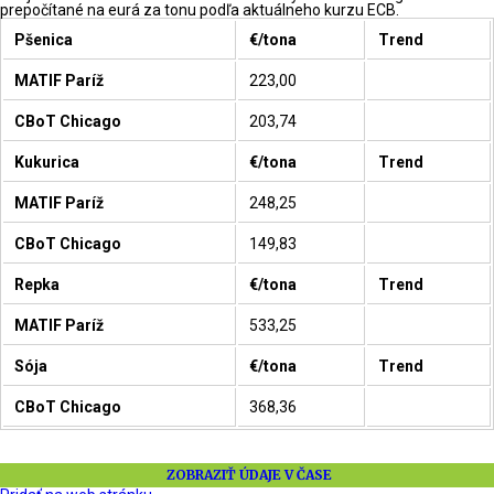
prepočítané na eurá za tonu podľa aktuálneho kurzu ECB.
Pšenica
€/tona
Trend
MATIF Paríž
223,00
CBoT Chicago
203,74
Kukurica
€/tona
Trend
MATIF Paríž
248,25
CBoT Chicago
149,83
Repka
€/tona
Trend
MATIF Paríž
533,25
Sója
€/tona
Trend
CBoT Chicago
368,36
ZOBRAZIŤ ÚDAJE V ČASE