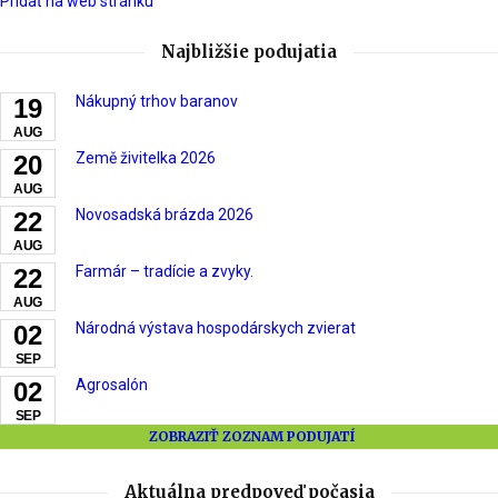
Pridať na web stránku
Najbližšie podujatia
Nákupný trhov baranov
19
AUG
Země živitelka 2026
20
AUG
Novosadská brázda 2026
22
AUG
Farmár – tradície a zvyky.
22
AUG
Národná výstava hospodárskych zvierat
02
SEP
Agrosalón
02
SEP
ZOBRAZIŤ ZOZNAM PODUJATÍ
Aktuálna predpoveď počasia