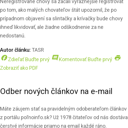
Neregistrované chovy sa začali výraznejšie registrovať
po tom, ako malých chovateľov štát upozornil, že po
prípadnom objavení sa slintačky a krívačky bude chovy
ihneď likvidovať, ale žiadne odškodnenie za ne
nedostanú.
Autor článku:
TASR
facebook
comment
print
Zdieľať
Buďte prvý
Komentovať
Buďte prvý
Zobraziť ako PDF
Odber nových článkov na e-mail
Máte záujem stať sa pravidelným odoberateľom článkov
z portálu poľnoinfo.sk? Už 1978 čitateľov od nás dostáva
čerstvé informácie priamo na email každé ráno.