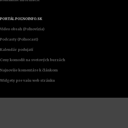
PORTÁL POĽNOINFO.SK
Video obsah (Poľnovízia)
Podcasty (Poľnocast)
Kalendár podujatí
Ceny komodít na svetových burzách
Najnovšie komentáre k článkom
Widgety pre vašu web stránku
Podobné články
© 2008 - 2026 polnoinfo.sk ·
O vizuálnu identitu, webový portál a jeho zabezpečenie
ŠVPS: Kontroly na letisku v súvislosti so slintačkou a
sa stará tím Brandbonsai
krívačkou končia