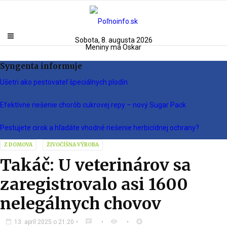
Sobota, 8. augusta 2026
Meniny má Oskar
Syngenta informuje
Ušetri ako pestovateľ špeciálnych plodín
Efektívne riešenie chorôb cukrovej repy – nový Sugar Pack
Pestujete cirok a hľadáte vhodné riešenie herbicídnej ochrany?
Z DOMOVA
ŽIVOČÍŠNA VÝROBA
Takáč: U veterinárov sa
zaregistrovalo asi 1600
nelegálnych chovov
date_range
chat
visibility
stars
13. apríl 2025 o 21:20