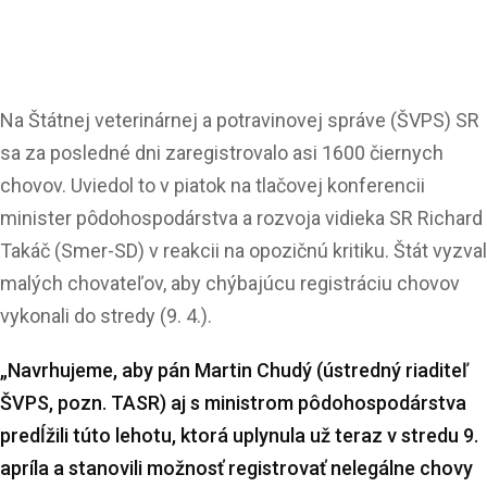
Na Štátnej veterinárnej a potravinovej správe (ŠVPS) SR
sa za posledné dni zaregistrovalo asi 1600 čiernych
chovov. Uviedol to v piatok na tlačovej konferencii
minister pôdohospodárstva a rozvoja vidieka SR Richard
Takáč (Smer-SD) v reakcii na opozičnú kritiku. Štát vyzval
malých chovateľov, aby chýbajúcu registráciu chovov
vykonali do stredy (9. 4.).
„Navrhujeme, aby pán Martin Chudý (ústredný riaditeľ
ŠVPS, pozn. TASR) aj s ministrom pôdohospodárstva
predĺžili túto lehotu, ktorá uplynula už teraz v stredu 9.
apríla a stanovili možnosť registrovať nelegálne chovy