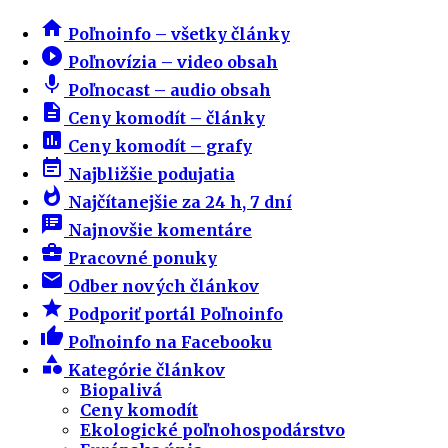
home
Poľnoinfo – všetky články
play_circle_filled
Poľnovízia – video obsah
mic
Poľnocast – audio obsah
description
Ceny komodít – články
insert_chart
Ceny komodít – grafy
event_note
Najbližšie podujatia
whatshot
Najčítanejšie za 24 h, 7 dní
speaker_notes
Najnovšie komentáre
business_center
Pracovné ponuky
email
Odber nových článkov
star
Podporiť portál Poľnoinfo
thumb_up
Poľnoinfo na Facebooku
category
Kategórie článkov
Biopalivá
Ceny komodít
Ekologické poľnohospodárstvo