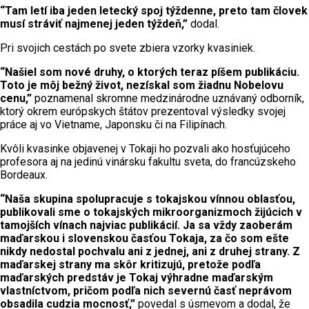
“Tam letí iba jeden letecký spoj týždenne, preto tam človek
musí stráviť najmenej jeden týždeň,”
dodal.
Pri svojich cestách po svete zbiera vzorky kvasiniek.
“Našiel som nové druhy, o ktorých teraz píšem publikáciu.
Toto je môj bežný život, nezískal som žiadnu Nobelovu
cenu,”
poznamenal skromne medzinárodne uznávaný odborník,
ktorý okrem európskych štátov prezentoval výsledky svojej
práce aj vo Vietname, Japonsku či na Filipínach.
Kvôli kvasinke objavenej v Tokaji ho pozvali ako hosťujúceho
profesora aj na jedinú vinársku fakultu sveta, do francúzskeho
Bordeaux.
“Naša skupina spolupracuje s tokajskou vínnou oblasťou,
publikovali sme o tokajských mikroorganizmoch žijúcich v
tamojších vínach najviac publikácií. Ja sa vždy zaoberám
maďarskou i slovenskou časťou Tokaja, za čo som ešte
nikdy nedostal pochvalu ani z jednej, ani z druhej strany. Z
maďarskej strany ma skôr kritizujú, pretože podľa
maďarských predstáv je Tokaj výhradne maďarským
vlastníctvom, pričom podľa nich severnú časť neprávom
obsadila cudzia mocnosť,”
povedal s úsmevom a dodal, že