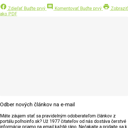
facebook
comment
print
Zdieľať
Buďte prvý
Komentovať
Buďte prvý
Zobraziť
ako PDF
Odber nových článkov na e-mail
Máte záujem stať sa pravidelným odoberateľom článkov z
portálu poľnoinfo.sk? Už 1977 čitateľov od nás dostáva čerstvé
informácie priamo na email každé ráno. Nečakajte a pridajte sa k