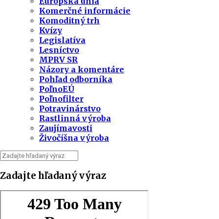
Európska únia
Komerčné informácie
Komoditný trh
Kvízy
Legislatíva
Lesníctvo
MPRV SR
Názory a komentáre
Pohľad odborníka
PoľnoEÚ
Poľnofilter
Potravinárstvo
Rastlinná výroba
Zaujímavosti
Živočíšna výroba
Zadajte hľadaný výraz