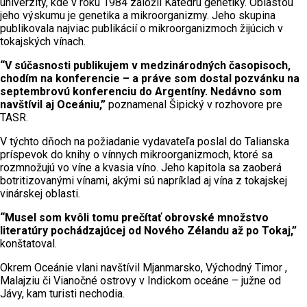
univerzity, kde v roku 1984 založil Katedru genetiky. Oblasťou
jeho výskumu je genetika a mikroorganizmy. Jeho skupina
publikovala najviac publikácií o mikroorganizmoch žijúcich v
tokajských vínach.
“V súčasnosti publikujem v medzinárodných časopisoch,
chodím na konferencie – a práve som dostal pozvánku na
septembrovú konferenciu do Argentíny. Nedávno som
navštívil aj Oceániu,”
poznamenal Šipický v rozhovore pre
TASR.
V týchto dňoch na požiadanie vydavateľa poslal do Talianska
príspevok do knihy o vínnych mikroorganizmoch, ktoré sa
rozmnožujú vo víne a kvasia víno. Jeho kapitola sa zaoberá
botritizovanými vínami, akými sú napríklad aj vína z tokajskej
vinárskej oblasti.
“Musel som kvôli tomu prečítať obrovské množstvo
literatúry pochádzajúcej od Nového Zélandu až po Tokaj,”
konštatoval.
Okrem Oceánie vlani navštívil Mjanmarsko, Východný Timor ,
Malajziu či Vianočné ostrovy v Indickom oceáne – južne od
Jávy, kam turisti nechodia.