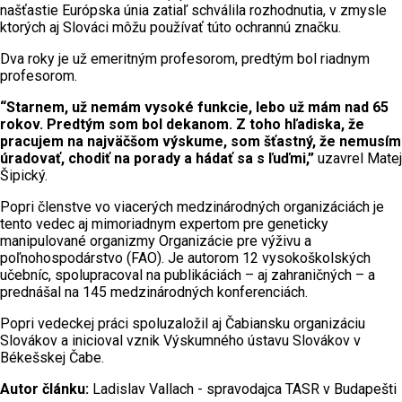
našťastie Európska únia zatiaľ schválila rozhodnutia, v zmysle
ktorých aj Slováci môžu používať túto ochrannú značku.
Dva roky je už emeritným profesorom, predtým bol riadnym
profesorom.
“Starnem, už nemám vysoké funkcie, lebo už mám nad 65
rokov. Predtým som bol dekanom. Z toho hľadiska, že
pracujem na najväčšom výskume, som šťastný, že nemusím
úradovať, chodiť na porady a hádať sa s ľuďmi,”
uzavrel Matej
Šipický.
Popri členstve vo viacerých medzinárodných organizáciách je
tento vedec aj mimoriadnym expertom pre geneticky
manipulované organizmy Organizácie pre výživu a
poľnohospodárstvo (FAO). Je autorom 12 vysokoškolských
učebníc, spolupracoval na publikáciách – aj zahraničných – a
prednášal na 145 medzinárodných konferenciách.
Popri vedeckej práci spoluzaložil aj Čabiansku organizáciu
Slovákov a inicioval vznik Výskumného ústavu Slovákov v
Békešskej Čabe.
Autor článku:
Ladislav Vallach - spravodajca TASR v Budapešti