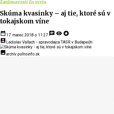
Zaujímavosti
Zo sveta
Skúma kvasinky – aj tie, ktoré sú v
tokajskom víne
date_range
chat
visibility
stars
17. marec 2018 o 11:27
account_box
Ladislav Vallach - spravodajca TASR v Budapešti
insert_photo
archív poľnoinfo.sk